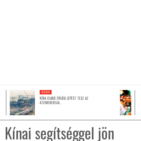
KÖZEL-KELET
AUSZTRÁLIA
A VILÁG ITTHON
MÉDIA
ÁZSIA
KÍNA ÚJABB ÓRIÁSI LÉPÉST TESZ AZ
ATOMENERGIA…
GLOBOTV BP
Kínai segítséggel jön
HÍR3D