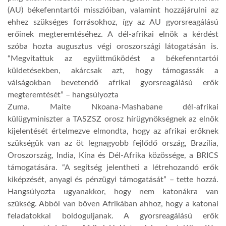
(AU) békefenntartói misszióiban, valamint hozzájárulni az
LATIMO.HU
ehhez szükséges forrásokhoz, így az AU gyorsreagálású
erőinek megteremtéséhez. A dél-afrikai elnök a kérdést
szóba hozta augusztus végi oroszországi látogatásán is.
GLOBOBOOK
“Megvitattuk az együttműködést a békefenntartói
küldetésekben, akárcsak azt, hogy támogassák a
válságokban bevetendő afrikai gyorsreagálású erők
megteremtését” – hangsúlyozta
Zuma. Maite Nkoana-Mashabane dél-afrikai
külügyminiszter a TASZSZ orosz hírügynökségnek az elnök
kijelentését értelmezve elmondta, hogy az afrikai erőknek
szükségük van az öt legnagyobb fejlődő ország, Brazília,
Oroszország, India, Kína és Dél-Afrika közössége, a BRICS
támogatására. “A segítség jelentheti a létrehozandó erők
kiképzését, anyagi és pénzügyi támogatását” – tette hozzá.
Hangsúlyozta ugyanakkor, hogy nem katonákra van
szükség. Abból van bőven Afrikában ahhoz, hogy a katonai
feladatokkal boldoguljanak. A gyorsreagálású erők