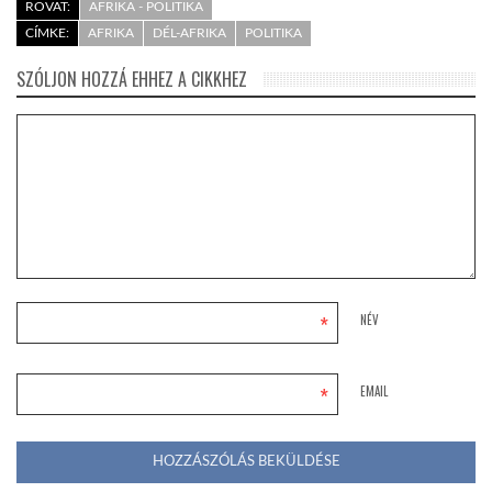
ROVAT:
AFRIKA - POLITIKA
CÍMKE:
AFRIKA
DÉL-AFRIKA
POLITIKA
SZÓLJON HOZZÁ EHHEZ A CIKKHEZ
*
NÉV
*
EMAIL