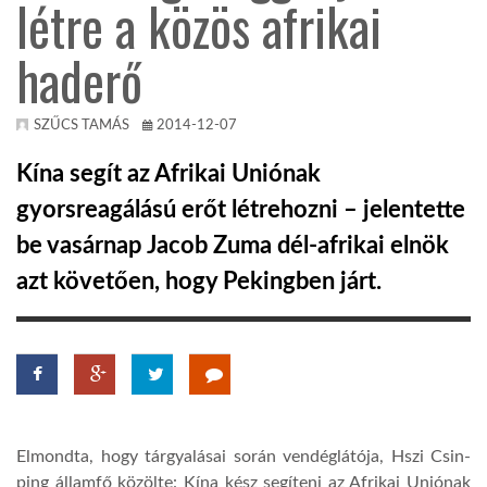
létre a közös afrikai
TROPICALMAGAZIN
haderő
GLOBOTV
SZŰCS TAMÁS
2014-12-07
Kína segít az Afrikai Uniónak
AFRIKA TUDÁSTÁR
gyorsreagálású erőt létrehozni – jelentette
be vasárnap Jacob Zuma dél-afrikai elnök
A NAP SZÉPE
azt követően, hogy Pekingben járt.
LINKTR.EE
GLOBOZSARU
Elmondta, hogy tárgyalásai során vendéglátója, Hszi Csin-
DOBRAVERO.HU
ping államfő közölte: Kína kész segíteni az Afrikai Uniónak