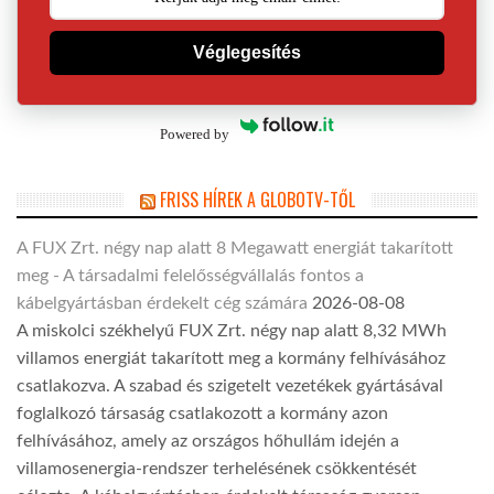
Véglegesítés
Powered by
FRISS HÍREK A GLOBOTV-TŐL
A FUX Zrt. négy nap alatt 8 Megawatt energiát takarított
meg - A társadalmi felelősségvállalás fontos a
kábelgyártásban érdekelt cég számára
2026-08-08
A miskolci székhelyű FUX Zrt. négy nap alatt 8,32 MWh
villamos energiát takarított meg a kormány felhívásához
csatlakozva. A szabad és szigetelt vezetékek gyártásával
foglalkozó társaság csatlakozott a kormány azon
felhívásához, amely az országos hőhullám idején a
villamosenergia-rendszer terhelésének csökkentését