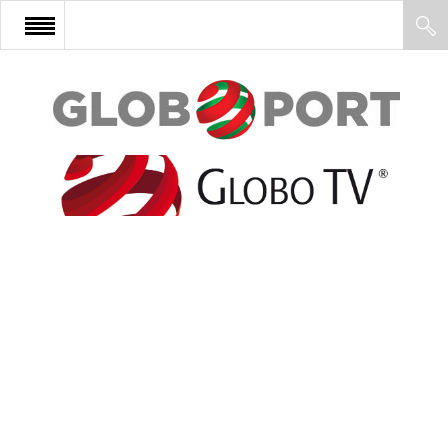
FŐOLDAL
AFRIKA
EURÓPA
ÁZSIA
ÉSZAK-AMERIKA
LATIN-AMERIKA