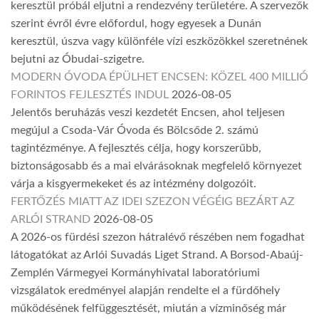
keresztül próbál eljutni a rendezvény területére. A szervezők
szerint évről évre előfordul, hogy egyesek a Dunán
keresztül, úszva vagy különféle vízi eszközökkel szeretnének
bejutni az Óbudai-szigetre.
MODERN ÓVODA ÉPÜLHET ENCSEN: KÖZEL 400 MILLIÓ
FORINTOS FEJLESZTÉS INDUL
2026-08-05
Jelentős beruházás veszi kezdetét Encsen, ahol teljesen
megújul a Csoda-Vár Óvoda és Bölcsőde 2. számú
tagintézménye. A fejlesztés célja, hogy korszerűbb,
biztonságosabb és a mai elvárásoknak megfelelő környezet
várja a kisgyermekeket és az intézmény dolgozóit.
FERTŐZÉS MIATT AZ IDEI SZEZON VÉGÉIG BEZÁRT AZ
ARLÓI STRAND
2026-08-05
A 2026-os fürdési szezon hátralévő részében nem fogadhat
látogatókat az Arlói Suvadás Liget Strand. A Borsod-Abaúj-
Zemplén Vármegyei Kormányhivatal laboratóriumi
vizsgálatok eredményei alapján rendelte el a fürdőhely
működésének felfüggesztését, miután a vízminőség már