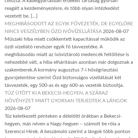
célozta. A kábelgyártásban érdekelt társaság gyorsan
reagált a kezdeményezésre, és több olyan intézkedést
vezetett be, […]
MEGHIBÁSODOTT AZ EGYIK FŐVEZETÉK, DE EGYELŐRE
NINCS VESZÉLYBEN ÓZD IVÓVÍZELLÁTÁSA
2026-08-07
Műszaki hiba miatt csökkentett kapacitással működik az
ózdi vízellátó rendszer egyik fő távvezetéke. A
meghibásodás miatt az ivóvíztároló medencék feltöltése is
nehezebbé vált, a hiba elhárításán azonban már dolgoznak a
szakemberek.A kormány augusztus 7-i hőségriasztási
gyorsjelentése szerint Ózd biztonságos vízellátását két
távvezeték, egy 500-as és egy 600-as vezeték biztosítja.
TŰZ ÜTÖTT KI A BEKECSI-HEGYEN, A SZÁRAZ
NÖVÉNYZET MIATT GYORSAN TERJEDTEK A LÁNGOK
2026-08-07
Tűz keletkezett pénteken a délelőtti órákban a Bekecsi-
hegyen, más néven a Nagy-hegyen – számolt be róla a
Szerencsi Hírek. A beszámoló szerint a lángok több ponton