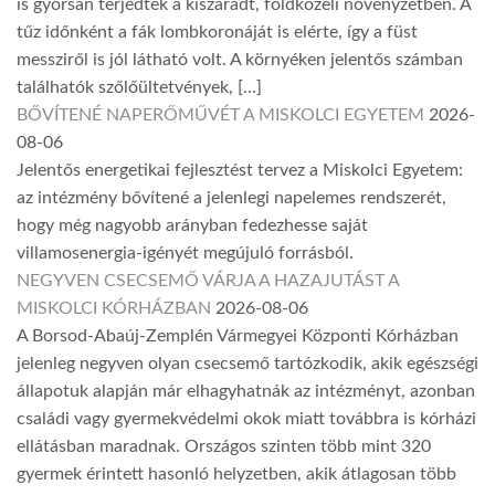
is gyorsan terjedtek a kiszáradt, földközeli növényzetben. A
tűz időnként a fák lombkoronáját is elérte, így a füst
messziről is jól látható volt. A környéken jelentős számban
találhatók szőlőültetvények, […]
BŐVÍTENÉ NAPERŐMŰVÉT A MISKOLCI EGYETEM
2026-
08-06
Jelentős energetikai fejlesztést tervez a Miskolci Egyetem:
az intézmény bővítené a jelenlegi napelemes rendszerét,
hogy még nagyobb arányban fedezhesse saját
villamosenergia-igényét megújuló forrásból.
NEGYVEN CSECSEMŐ VÁRJA A HAZAJUTÁST A
MISKOLCI KÓRHÁZBAN
2026-08-06
A Borsod-Abaúj-Zemplén Vármegyei Központi Kórházban
jelenleg negyven olyan csecsemő tartózkodik, akik egészségi
állapotuk alapján már elhagyhatnák az intézményt, azonban
családi vagy gyermekvédelmi okok miatt továbbra is kórházi
ellátásban maradnak. Országos szinten több mint 320
gyermek érintett hasonló helyzetben, akik átlagosan több