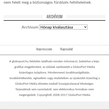
nem felelt meg a biztonságos fürdőzés feltételeinek.
ARCHÍVUM
Archívum
Impresszum
Kapcsolat
A globoport.hu felületén található minden információ, beleértve a képi,
grafikai megjelenítést, az oldalak szerkezetét a GloboPort Média
kizárólagos tulajdona. Mindennemű továbbszolgáltatás,
továbbértékesítés, egészében vagy részleteiben az újraközlés kizárólag a
GloboPort Média előzetes írásbeli hozzájárulásával lehetséges.
Terjesztésük sem nyomtatott, sem elektronikus formában nem
megengedett. Copyright© 2008-2017 GloboPort Média