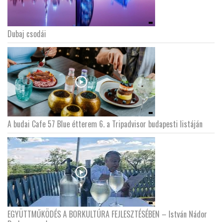
Dubaj csodái
A budai Cafe 57 Blue étterem 6. a Tripadvisor budapesti listáján
EGYÜTTMŰKÖDÉS A BORKULTÚRA FEJLESZTÉSÉBEN – István Nádor