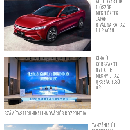
AUTÓGYÁRTÓK
ELŐSZÖR
MEGELŐZTÉK
JAPÁN
RIVÁLISAIKAT AZ
EU PIACÁN
KÍNA ÚJ
KORSZAKOT
NYITOTT:
MEGNYÍLT AZ
ORSZÁG ELSŐ
ŰR-
SZÁMÍTÁSTECHNIKAI INNOVÁCIÓS KÖZPONTJA
TANZÁNIA ÚJ