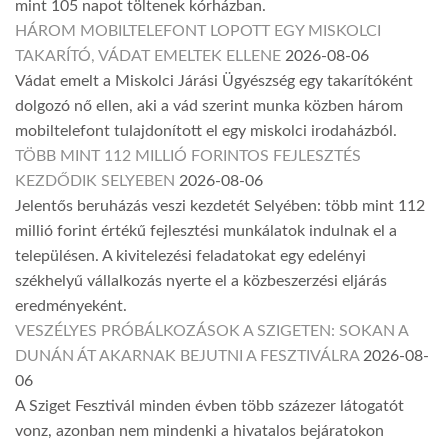
mint 105 napot töltenek kórházban.
HÁROM MOBILTELEFONT LOPOTT EGY MISKOLCI
TAKARÍTÓ, VÁDAT EMELTEK ELLENE
2026-08-06
Vádat emelt a Miskolci Járási Ügyészség egy takarítóként
dolgozó nő ellen, aki a vád szerint munka közben három
mobiltelefont tulajdonított el egy miskolci irodaházból.
TÖBB MINT 112 MILLIÓ FORINTOS FEJLESZTÉS
KEZDŐDIK SELYEBEN
2026-08-06
Jelentős beruházás veszi kezdetét Selyében: több mint 112
millió forint értékű fejlesztési munkálatok indulnak el a
településen. A kivitelezési feladatokat egy edelényi
székhelyű vállalkozás nyerte el a közbeszerzési eljárás
eredményeként.
VESZÉLYES PRÓBÁLKOZÁSOK A SZIGETEN: SOKAN A
DUNÁN ÁT AKARNAK BEJUTNI A FESZTIVÁLRA
2026-08-
06
A Sziget Fesztivál minden évben több százezer látogatót
vonz, azonban nem mindenki a hivatalos bejáratokon