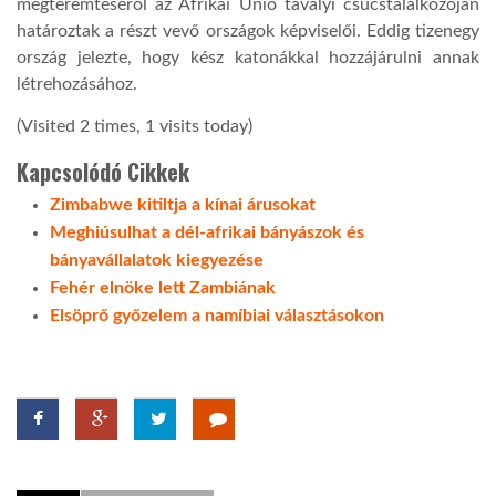
megteremtéséről az Afrikai Unió tavalyi csúcstalálkozóján
határoztak a részt vevő országok képviselői. Eddig tizenegy
ország jelezte, hogy kész katonákkal hozzájárulni annak
létrehozásához.
(Visited 2 times, 1 visits today)
Kapcsolódó Cikkek
Zimbabwe kitiltja a kínai árusokat
Meghiúsulhat a dél-afrikai bányászok és
bányavállalatok kiegyezése
Fehér elnöke lett Zambiának
Elsöprő győzelem a namíbiai választásokon