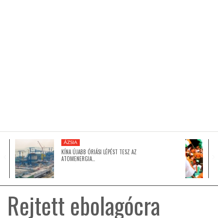
KÖZEL-KELET
AUSZTRÁLIA
A VILÁG ITTHON
MÉDIA
ÁZSIA
KÍNA ÚJABB ÓRIÁSI LÉPÉST TESZ AZ
ATOMENERGIA…
GLOBOTV BP
Rejtett ebolagócra
HÍR3D