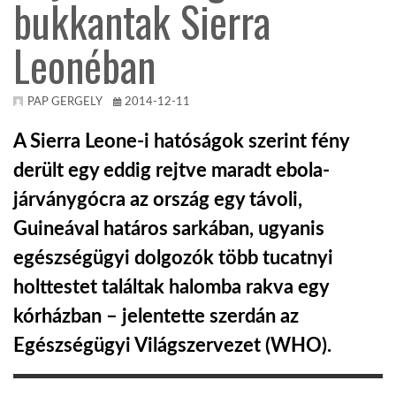
bukkantak Sierra
TROPICALMAGAZIN
Leonéban
GLOBOTV
PAP GERGELY
2014-12-11
A Sierra Leone-i hatóságok szerint fény
AFRIKA TUDÁSTÁR
derült egy eddig rejtve maradt ebola-
járványgócra az ország egy távoli,
A NAP SZÉPE
Guineával határos sarkában, ugyanis
egészségügyi dolgozók több tucatnyi
LINKTR.EE
holttestet találtak halomba rakva egy
kórházban – jelentette szerdán az
GLOBOZSARU
Egészségügyi Világszervezet (WHO).
DOBRAVERO.HU