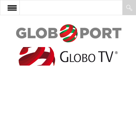
FŐOLDAL
AFRIKA
EURÓPA
ÁZSIA
ÉSZAK-AMERIKA
LATIN-AMERIKA