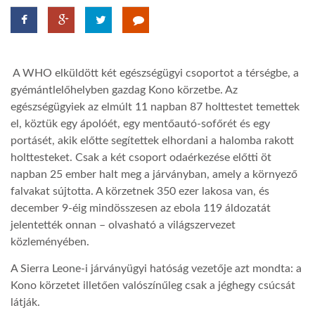
LATIMO.HU
A WHO elküldött két egészségügyi csoportot a térségbe, a
GLOBOBOOK
gyémántlelőhelyben gazdag Kono körzetbe. Az
egészségügyiek az elmúlt 11 napban 87 holttestet temettek
el, köztük egy ápolóét, egy mentőautó-sofőrét és egy
portásét, akik előtte segítettek elhordani a halomba rakott
holttesteket. Csak a két csoport odaérkezése előtti öt
napban 25 ember halt meg a járványban, amely a környező
falvakat sújtotta. A körzetnek 350 ezer lakosa van, és
december 9-éig mindösszesen az ebola 119 áldozatát
jelentették onnan – olvasható a világszervezet
közleményében.
A Sierra Leone-i járványügyi hatóság vezetője azt mondta: a
Kono körzetet illetően valószínűleg csak a jéghegy csúcsát
látják.