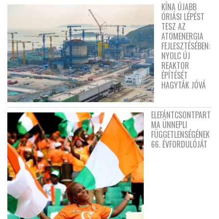
KÍNA ÚJABB
ÓRIÁSI LÉPÉST
TESZ AZ
ATOMENERGIA
FEJLESZTÉSÉBEN:
NYOLC ÚJ
REAKTOR
ÉPÍTÉSÉT
HAGYTÁK JÓVÁ
ELEFÁNTCSONTPART
MA ÜNNEPLI
FÜGGETLENSÉGÉNEK
66. ÉVFORDULÓJÁT