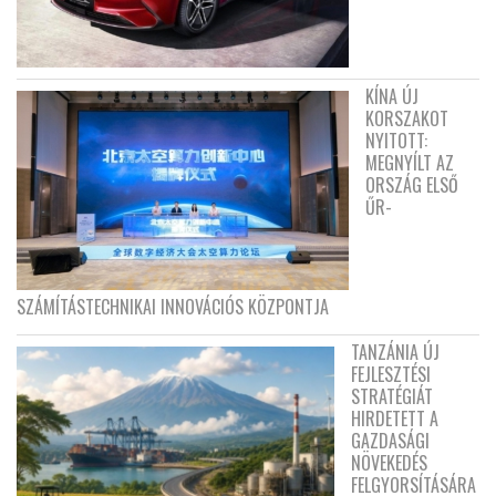
KÍNA ÚJ
KORSZAKOT
NYITOTT:
MEGNYÍLT AZ
ORSZÁG ELSŐ
ŰR-
SZÁMÍTÁSTECHNIKAI INNOVÁCIÓS KÖZPONTJA
TANZÁNIA ÚJ
FEJLESZTÉSI
STRATÉGIÁT
HIRDETETT A
GAZDASÁGI
NÖVEKEDÉS
FELGYORSÍTÁSÁRA