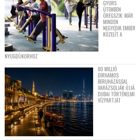
GYORS
ÜTEMBEN
ÖREGSZIK: MÁR
MINDEN
NEGYEDIK EMBER
KÖZELÍT A
NYUGDÍJKORHOZ
80 MILLIÓ
DIRHAMOS
BERUHÁZÁSSAL
VARÁZSOLJÁK ÚJJÁ
DUBAI TÖRTÉNELMI
VÍZPARTJÁT