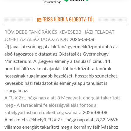
Powered by
FRISS HÍREK A GLOBOTV-TŐL
RÖVIDEBB TANÓRÁK ÉS KEVESEBB HÁZI FELADAT
JÖHET AZ ALSÓ TAGOZATON
2026-08-08
Új javaslatcsomaggal alakítaná gyermekközpontúbbá az
alsó tagozatos oktatást az Oktatási és Gyermekügyi
Minisztérium. A „Legyen élmény a tanulás!” című, 14
pontból álló szakmai ajánlás többek között a tanórák
hosszának rugalmasabb kezelését, hosszabb szüneteket,
kevesebb házi feladatot és élményalapú tanulást is
szorgalmaz.
A FUX Zrt. négy nap alatt 8 Megawatt energiát takarított
meg - A társadalmi felelősségvállalás fontos a
kábelgyártásban érdekelt cég számára
2026-08-08
A miskolci székhelyű FUX Zrt. négy nap alatt 8,32 MWh
villamos energiát takarított meg a kormány felhívásához