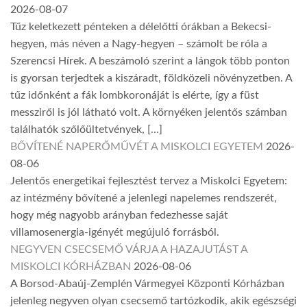
2026-08-07
Tűz keletkezett pénteken a délelőtti órákban a Bekecsi-
hegyen, más néven a Nagy-hegyen – számolt be róla a
Szerencsi Hírek. A beszámoló szerint a lángok több ponton
is gyorsan terjedtek a kiszáradt, földközeli növényzetben. A
tűz időnként a fák lombkoronáját is elérte, így a füst
messziről is jól látható volt. A környéken jelentős számban
találhatók szőlőültetvények, […]
BŐVÍTENÉ NAPERŐMŰVÉT A MISKOLCI EGYETEM
2026-
08-06
Jelentős energetikai fejlesztést tervez a Miskolci Egyetem:
az intézmény bővítené a jelenlegi napelemes rendszerét,
hogy még nagyobb arányban fedezhesse saját
villamosenergia-igényét megújuló forrásból.
NEGYVEN CSECSEMŐ VÁRJA A HAZAJUTÁST A
MISKOLCI KÓRHÁZBAN
2026-08-06
A Borsod-Abaúj-Zemplén Vármegyei Központi Kórházban
jelenleg negyven olyan csecsemő tartózkodik, akik egészségi