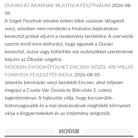
DUNÁN ÁT AKARNAK BEJUTNI A FESZTIVÁLRA
2026-08-
06
A Sziget Fesztivál minden évben több százezer látogatót
vonz, azonban nem mindenki a hivatalos bejáratokon
keresztül próbál eljutni a rendezvény területére. A szervezők
szerint évről évre előfordul, hogy egyesek a Dunán
keresztül, úszva vagy különféle vízi eszközökkel szeretnének
bejutni az Óbudai-szigetre.
MODERN ÓVODA ÉPÜLHET ENCSEN: KÖZEL 400 MILLIÓ
FORINTOS FEJLESZTÉS INDUL
2026-08-05
Jelentős beruházás veszi kezdetét Encsen, ahol teljesen
megújul a Csoda-Vár Óvoda és Bölcsőde 2. számú
tagintézménye. A fejlesztés célja, hogy korszerűbb,
biztonságosabb és a mai elvárásoknak megfelelő környezet
várja a kisgyermekeket és az intézmény dolgozóit.
ARCHÍVUM