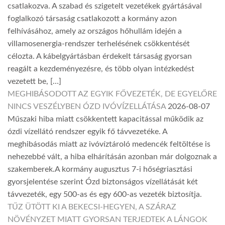
csatlakozva. A szabad és szigetelt vezetékek gyártásával
foglalkozó társaság csatlakozott a kormány azon
felhívásához, amely az országos hőhullám idején a
villamosenergia-rendszer terhelésének csökkentését
célozta. A kábelgyártásban érdekelt társaság gyorsan
reagált a kezdeményezésre, és több olyan intézkedést
vezetett be, […]
MEGHIBÁSODOTT AZ EGYIK FŐVEZETÉK, DE EGYELŐRE
NINCS VESZÉLYBEN ÓZD IVÓVÍZELLÁTÁSA
2026-08-07
Műszaki hiba miatt csökkentett kapacitással működik az
ózdi vízellátó rendszer egyik fő távvezetéke. A
meghibásodás miatt az ivóvíztároló medencék feltöltése is
nehezebbé vált, a hiba elhárításán azonban már dolgoznak a
szakemberek.A kormány augusztus 7-i hőségriasztási
gyorsjelentése szerint Ózd biztonságos vízellátását két
távvezeték, egy 500-as és egy 600-as vezeték biztosítja.
TŰZ ÜTÖTT KI A BEKECSI-HEGYEN, A SZÁRAZ
NÖVÉNYZET MIATT GYORSAN TERJEDTEK A LÁNGOK