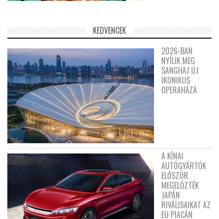
KEDVENCEK
2026-BAN
NYÍLIK MEG
SANGHAJ ÚJ
IKONIKUS
OPERAHÁZA
A KÍNAI
AUTÓGYÁRTÓK
ELŐSZÖR
MEGELŐZTÉK
JAPÁN
RIVÁLISAIKAT AZ
EU PIACÁN