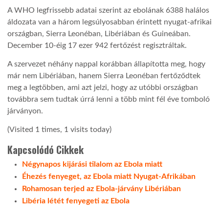
A WHO legfrissebb adatai szerint az ebolának 6388 halálos
áldozata van a három legsúlyosabban érintett nyugat-afrikai
országban, Sierra Leonéban, Libériában és Guineában.
December 10-éig 17 ezer 942 fertőzést regisztráltak.
A szervezet néhány nappal korábban állapította meg, hogy
már nem Libériában, hanem Sierra Leonéban fertőződtek
meg a legtöbben, ami azt jelzi, hogy az utóbbi országban
továbbra sem tudtak úrrá lenni a több mint fél éve tomboló
járványon.
(Visited 1 times, 1 visits today)
Kapcsolódó Cikkek
Négynapos kijárási tilalom az Ebola miatt
Éhezés fenyeget, az Ebola miatt Nyugat-Afrikában
Rohamosan terjed az Ebola-járvány Libériában
Libéria létét fenyegeti az Ebola