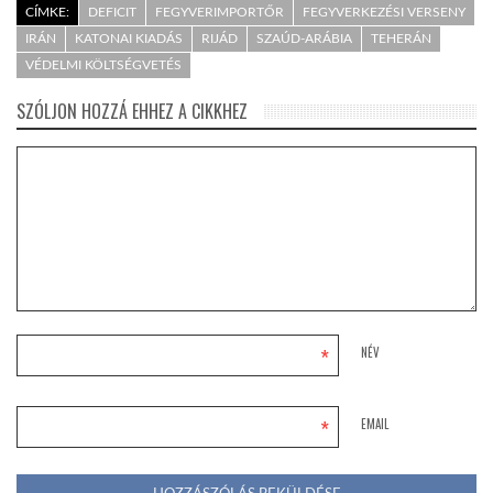
CÍMKE:
DEFICIT
FEGYVERIMPORTŐR
FEGYVERKEZÉSI VERSENY
IRÁN
KATONAI KIADÁS
RIJÁD
SZAÚD-ARÁBIA
TEHERÁN
VÉDELMI KÖLTSÉGVETÉS
SZÓLJON HOZZÁ EHHEZ A CIKKHEZ
*
NÉV
*
EMAIL