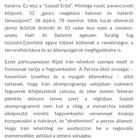
határra. Ez lesz a “Szaúdi Erőd”. Mintegy nyolc parancsnoki
központ, 32 „gyors reagálású katonai és határőr
támaszpont”, 38 átjáró, 78 monitor, több tucat ellenőrző
jármű (köztük drónok) és 50 radar lesz ezen a vonalon,
amely Hafr Al Batintól egészen Turafig fog
húzódni.Ezenfelül egyre többet költenek a rendőrségre, a
terrorelhárításra és az állampolgárok megfigyelésére is.
Ezzel párhuzamosan Rijád Irán növekvő szerepe miatt is
fontosnak tartja a fegyverkezést. A Perzsa-öböl országai –
hasonlóan Izraelhez és a nyugati államokhoz – attól
tartanak, hogy Irán atomprogramja valójában nukleáris
fegyverek kifejlesztését célozza, és siker esetén Teherán
jelentős előnyre tenne szert a régióban. Szaúdi
atomprogramról nem tud a világ, a monarchia inkább
elképesztő méretű fegyverkezési versennyel kívánja
kompenzálni a hátrányt, és “elrettenteni” a perzsa államot.
Hogy Irán lehetőleg ne avatkozzon be a regionális
eseményekbe, például a jemeni válságba.