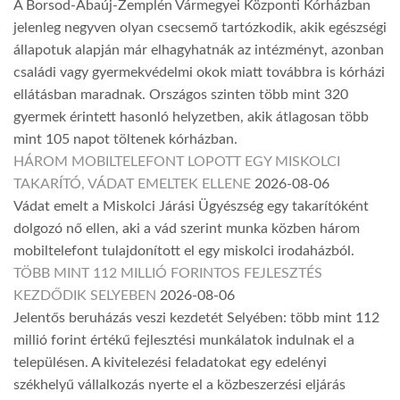
A Borsod-Abaúj-Zemplén Vármegyei Központi Kórházban
jelenleg negyven olyan csecsemő tartózkodik, akik egészségi
állapotuk alapján már elhagyhatnák az intézményt, azonban
családi vagy gyermekvédelmi okok miatt továbbra is kórházi
ellátásban maradnak. Országos szinten több mint 320
gyermek érintett hasonló helyzetben, akik átlagosan több
mint 105 napot töltenek kórházban.
HÁROM MOBILTELEFONT LOPOTT EGY MISKOLCI
TAKARÍTÓ, VÁDAT EMELTEK ELLENE
2026-08-06
Vádat emelt a Miskolci Járási Ügyészség egy takarítóként
dolgozó nő ellen, aki a vád szerint munka közben három
mobiltelefont tulajdonított el egy miskolci irodaházból.
TÖBB MINT 112 MILLIÓ FORINTOS FEJLESZTÉS
KEZDŐDIK SELYEBEN
2026-08-06
Jelentős beruházás veszi kezdetét Selyében: több mint 112
millió forint értékű fejlesztési munkálatok indulnak el a
településen. A kivitelezési feladatokat egy edelényi
székhelyű vállalkozás nyerte el a közbeszerzési eljárás