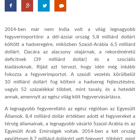
TROPICALMAGAZIN
2014-ben már nem India volt a világ legnagyobb
GLOBOTV
fegyverimportőre: a dél-ázsiai ország 5,8 milliárd dollárt
költött a hadseregére, miközben Szaúd-Arábia 6,5 milliárd
dollárt. Dacára az alacsony olajárnak, a rekordméretű
AFRIKA TUDÁSTÁR
deficitnek (39 milliárd dollár) és a szociális
kiadásoknak, Rijád azt tervezi, hogy idén még inkább
A NAP SZÉPE
fokozza a fegyverimportot. A szaúdi vezetés körülbelül
10 milliárd dollárt fog költeni a hadsereg fejlesztésére,
vagyis 52 százalékkal többet, mint tavaly, és a hetedét
LINKTR.EE
annak, amennyit az egész világ költ fegyvervásárlásra.
A legnagyobb fegyverellátó az egész régióban az Egyesült
GLOBOZSARU
Államok. 8,4 milliárd dollár értékben adott el fegyvereket a
térség államainak, a legnagyobb vásárló Szaúd-Arábia és az
Egyesült Arab Emírségek voltak. 2014-ben a két ország
DOBRAVERO.HU
együttesen 8,7 milliárd dollárért vett fegyvert, többért, mint