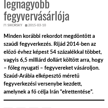
legnagyobb
fegyvervásárlója
KÖZEL-KELET
AUSZTRÁLIA
SIKORSKY
2015-03-10
Minden korábbi rekordot megdöntött a
A VILÁG ITTHON
szaúdi fegyverkezés. Rijád 2014-ben az
előző évhez képest 54 százalékkal többet,
MÉDIA
vagyis 6,5 milliárd dollárt költött arra, hogy
– főleg nyugati – fegyvereket vásároljon.
Szaúd-Arábia elképesztő méretű
fegyverkezési versenybe kezdett,
GLOBOTV BP
amelynek a fő célja Irán “elrettentése”.
HÍR3D