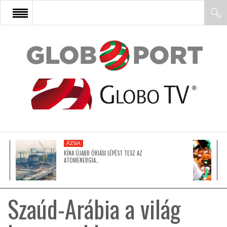
FŐOLDAL
AFRIKA
EURÓPA
ÁZSIA
ÁZSIA
KÍNA ÚJABB ÓRIÁSI LÉPÉST TESZ AZ
ATOMENERGIA…
ÉSZAK-AMERIKA
Szaúd-Arábia a világ
LATIN-AMERIKA