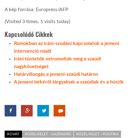
A kép forrása: Europress/AFP
(Visited 3 times, 1 visits today)
Kapcsolódó Cikkek
Romokban az iráni-szudáni kapcsolatok a jemeni
intervenció miatt
Iráni tüntetők ostromolták meg a szaúdi
nagykövetséget
Határvillongás a jemeni-szaúdi határon
A jemeni békéről tárgyalnak a szaúdiak és a húszik
ROVAT:
KÖZEL-KELET - GAZDASÁG
KÖZEL-KELET - POLITIKA