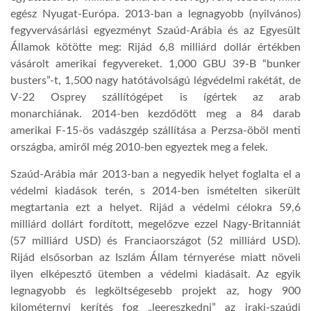
egész Nyugat-Európa. 2013-ban a legnagyobb (nyilvános)
LATIMO.HU
fegyvervásárlási egyezményt Szaúd-Arábia és az Egyesült
Államok kötötte meg: Rijád 6,8 milliárd dollár értékben
vásárolt amerikai fegyvereket. 1,000 GBU 39-B “bunker
GLOBOBOOK
busters”-t, 1,500 nagy hatótávolságú légvédelmi rakétát, de
V-22 Osprey szállítógépet is ígértek az arab
monarchiának. 2014-ben kezdődött meg a 84 darab
amerikai F-15-ös vadászgép szállítása a Perzsa-öböl menti
országba, amiről még 2010-ben egyeztek meg a felek.
Szaúd-Arábia már 2013-ban a negyedik helyet foglalta el a
védelmi kiadások terén, s 2014-ben ismételten sikerült
megtartania ezt a helyet. Rijád a védelmi célokra 59,6
milliárd dollárt fordított, megelőzve ezzel Nagy-Britanniát
(57 milliárd USD) és Franciaországot (52 milliárd USD).
Rijád elsősorban az Iszlám Állam térnyerése miatt növeli
ilyen elképesztő ütemben a védelmi kiadásait. Az egyik
legnagyobb és legköltségesebb projekt az, hogy 900
kilométernyi kerítés fog „leereszkedni” az iraki-szaúdi