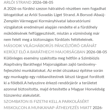
ARLÓI STRAND
2026-08-05
A 2026-os fürdési szezon hátralévő részében nem fogadhat
látogatókat az Arlói Suvadás Liget Strand. A Borsod-Abaúj-
Zemplén Vármegyei Kormányhivatal laboratóriumi
vizsgálatok eredményei alapján rendelte el a fürdőhely
működésének felfüggesztését, miután a vízminőség már
nem felelt meg a biztonságos fürdőzés feltételeinek.
MÁSODIK VILÁGHÁBORÚS PÁNCÉLTÖRŐ GRÁNÁT
KERÜLT ELŐ A BARÁTHEGYI MAJORSÁGBAN
2026-08-05
Különleges esemény szakította meg hétfőn a Szimbiózis
Alapítvány Baráthegyi Majorságában zajló tanösvény-
fejlesztési munkálatokat. Az erdei útszakasz építése során
egy munkagép egy robbanótestnek látszó tárgyat fordított
ki a földből.A helyszínre érkező rendőrjárőr a területet
azonnal biztosította, majd értesítette a Magyar Honvédség
tűzszerész alakulatát.
SZOMBATON IS FIZETNI KELL A PARKOLÁSÉRT
MISKOLCON A MUNKANAP-ÁTHELYEZÉS MIATT
2026-