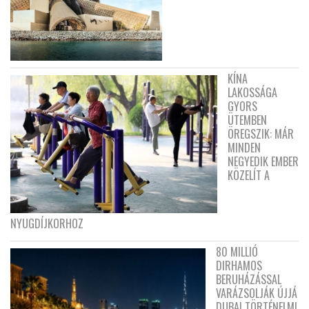
KÍNA
LAKOSSÁGA
GYORS
ÜTEMBEN
ÖREGSZIK: MÁR
MINDEN
NEGYEDIK EMBER
KÖZELÍT A
NYUGDÍJKORHOZ
80 MILLIÓ
DIRHAMOS
BERUHÁZÁSSAL
VARÁZSOLJÁK ÚJJÁ
DUBAI TÖRTÉNELMI