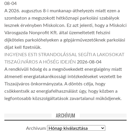
08-04
A 2026. augusztus 8-i munkanap-áthelyezés miatt ezen a
szombaton a megszokott hétköznapi parkolási szabályok
lesznek érvényben Miskolcon. Ez azt jelenti, hogy a Miskolci
Városgazda Nonprofit Kft. által üzemeltetett felszíni
díjköteles parkolóhelyeken a gépjárművezetőknek parkolási
díjat kell fizetniük.
INGYENES ESTI STRANDOLÁSSAL SEGÍTI A LAKOSOKAT
TISZAÚJVÁROS A HŐSÉG IDEJÉN
2026-08-04
A rendkívüli hőség és a megnövekedett energiaigény miatt
átmeneti energiatakarékossági intézkedéseket vezetett be
Tiszaújváros önkormányzata. A döntés célja, hogy
csökkentsék az energiafelhasználást úgy, hogy közben a
legfontosabb közszolgáltatások zavartalanul működjenek.
ARCHÍVUM
Archívum