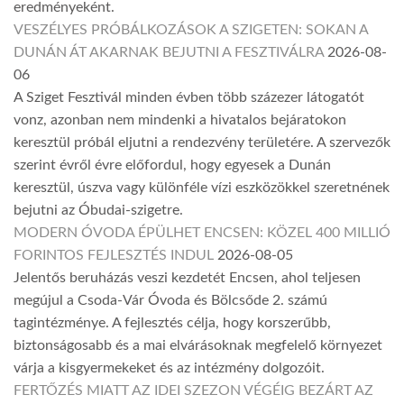
eredményeként.
VESZÉLYES PRÓBÁLKOZÁSOK A SZIGETEN: SOKAN A
DUNÁN ÁT AKARNAK BEJUTNI A FESZTIVÁLRA
2026-08-
06
A Sziget Fesztivál minden évben több százezer látogatót
vonz, azonban nem mindenki a hivatalos bejáratokon
keresztül próbál eljutni a rendezvény területére. A szervezők
szerint évről évre előfordul, hogy egyesek a Dunán
keresztül, úszva vagy különféle vízi eszközökkel szeretnének
bejutni az Óbudai-szigetre.
MODERN ÓVODA ÉPÜLHET ENCSEN: KÖZEL 400 MILLIÓ
FORINTOS FEJLESZTÉS INDUL
2026-08-05
Jelentős beruházás veszi kezdetét Encsen, ahol teljesen
megújul a Csoda-Vár Óvoda és Bölcsőde 2. számú
tagintézménye. A fejlesztés célja, hogy korszerűbb,
biztonságosabb és a mai elvárásoknak megfelelő környezet
várja a kisgyermekeket és az intézmény dolgozóit.
FERTŐZÉS MIATT AZ IDEI SZEZON VÉGÉIG BEZÁRT AZ