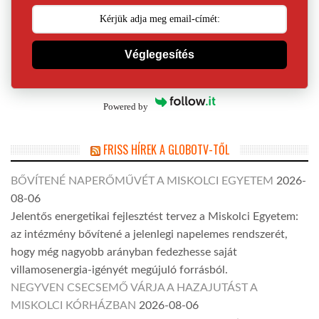
Véglegesítés
Powered by
FRISS HÍREK A GLOBOTV-TŐL
BŐVÍTENÉ NAPERŐMŰVÉT A MISKOLCI EGYETEM
2026-
08-06
Jelentős energetikai fejlesztést tervez a Miskolci Egyetem:
az intézmény bővítené a jelenlegi napelemes rendszerét,
hogy még nagyobb arányban fedezhesse saját
villamosenergia-igényét megújuló forrásból.
NEGYVEN CSECSEMŐ VÁRJA A HAZAJUTÁST A
MISKOLCI KÓRHÁZBAN
2026-08-06