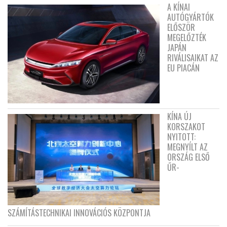
A KÍNAI
AUTÓGYÁRTÓK
ELŐSZÖR
MEGELŐZTÉK
JAPÁN
RIVÁLISAIKAT AZ
EU PIACÁN
KÍNA ÚJ
KORSZAKOT
NYITOTT:
MEGNYÍLT AZ
ORSZÁG ELSŐ
ŰR-
SZÁMÍTÁSTECHNIKAI INNOVÁCIÓS KÖZPONTJA