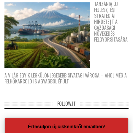
TANZÁNIA ÚJ
FEJLESZTÉSI
STRATÉGIÁT
HIRDETETT A
GAZDASÁGI
NÖVEKEDÉS
FELGYORSÍTÁSÁRA
A VILÁG EGYIK LEGKÜLÖNLEGESEBB SIVATAGI VÁROSA – AHOL MÉG A
FELHŐKARCOLÓ IS AGYAGBÓL ÉPÜLT
FOLLOW.IT
Értesüljön új cikkeinkről emailben!