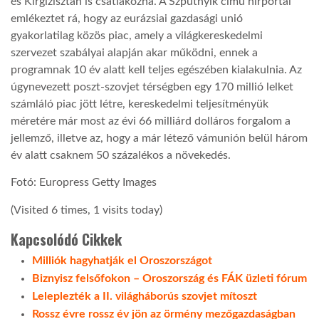
és Kirgizisztán is csatlakozna. A Szputnyik című hírportál
emlékeztet rá, hogy az eurázsiai gazdasági unió
gyakorlatilag közös piac, amely a világkereskedelmi
szervezet szabályai alapján akar működni, ennek a
programnak 10 év alatt kell teljes egészében kialakulnia. Az
úgynevezett poszt-szovjet térségben egy 170 millió lelket
számláló piac jött létre, kereskedelmi teljesítményük
méretére már most az évi 66 milliárd dolláros forgalom a
jellemző, illetve az, hogy a már létező vámunión belül három
év alatt csaknem 50 százalékos a növekedés.
Fotó: Europress Getty Images
(Visited 6 times, 1 visits today)
Kapcsolódó Cikkek
Milliók hagyhatják el Oroszországot
Biznyisz felsőfokon – Oroszország és FÁK üzleti fórum
Leleplezték a II. világháborús szovjet mítoszt
Rossz évre rossz év jön az örmény mezőgazdaságban