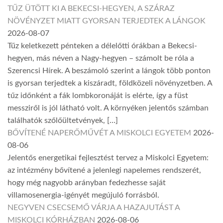
TŰZ ÜTÖTT KI A BEKECSI-HEGYEN, A SZÁRAZ
NÖVÉNYZET MIATT GYORSAN TERJEDTEK A LÁNGOK
2026-08-07
Tűz keletkezett pénteken a délelőtti órákban a Bekecsi-
hegyen, más néven a Nagy-hegyen – számolt be róla a
Szerencsi Hírek. A beszámoló szerint a lángok több ponton
is gyorsan terjedtek a kiszáradt, földközeli növényzetben. A
tűz időnként a fák lombkoronáját is elérte, így a füst
messziről is jól látható volt. A környéken jelentős számban
találhatók szőlőültetvények, […]
BŐVÍTENÉ NAPERŐMŰVÉT A MISKOLCI EGYETEM
2026-
08-06
Jelentős energetikai fejlesztést tervez a Miskolci Egyetem:
az intézmény bővítené a jelenlegi napelemes rendszerét,
hogy még nagyobb arányban fedezhesse saját
villamosenergia-igényét megújuló forrásból.
NEGYVEN CSECSEMŐ VÁRJA A HAZAJUTÁST A
MISKOLCI KÓRHÁZBAN
2026-08-06