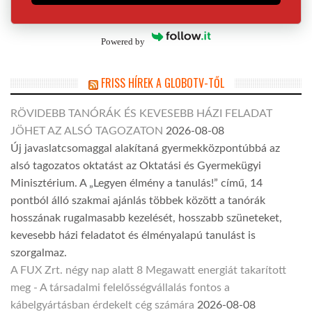
Powered by
FRISS HÍREK A GLOBOTV-TŐL
RÖVIDEBB TANÓRÁK ÉS KEVESEBB HÁZI FELADAT
JÖHET AZ ALSÓ TAGOZATON
2026-08-08
Új javaslatcsomaggal alakítaná gyermekközpontúbbá az
alsó tagozatos oktatást az Oktatási és Gyermekügyi
Minisztérium. A „Legyen élmény a tanulás!” című, 14
pontból álló szakmai ajánlás többek között a tanórák
hosszának rugalmasabb kezelését, hosszabb szüneteket,
kevesebb házi feladatot és élményalapú tanulást is
szorgalmaz.
A FUX Zrt. négy nap alatt 8 Megawatt energiát takarított
meg - A társadalmi felelősségvállalás fontos a
kábelgyártásban érdekelt cég számára
2026-08-08