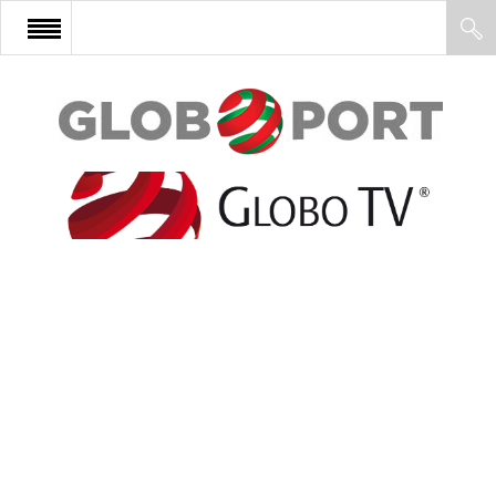
FŐOLDAL
AFRIKA
EURÓPA
ÁZSIA
ÉSZAK-AMERIKA
LATIN-AMERIKA