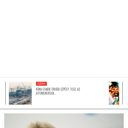
KÖZEL-KELET
AUSZTRÁLIA
A VILÁG ITTHON
MÉDIA
ÁZSIA
KÍNA ÚJABB ÓRIÁSI LÉPÉST TESZ AZ
ATOMENERGIA…
GLOBOTV BP
HÍR3D