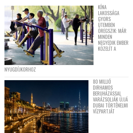
KÍNA
LAKOSSÁGA
GYORS
ÜTEMBEN
ÖREGSZIK: MÁR
MINDEN
NEGYEDIK EMBER
KÖZELÍT A
NYUGDÍJKORHOZ
80 MILLIÓ
DIRHAMOS
BERUHÁZÁSSAL
VARÁZSOLJÁK ÚJJÁ
DUBAI TÖRTÉNELMI
VÍZPARTJÁT