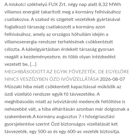
A miskolci székhelyű FUX Zrt. négy nap alatt 8,32 MWh
villamos energiát takarított meg a kormány felhívásához
csatlakozva. A szabad és szigetelt vezetékek gyártásával
foglalkozó társaság csatlakozott a kormány azon
felhívásához, amely az országos hőhullám idején a
villamosenergia-rendszer terhelésének csökkentését
célozta. A kábelgyártásban érdekelt társaság gyorsan
reagált a kezdeményezésre, és több olyan intézkedést
vezetett be, […]
MEGHIBÁSODOTT AZ EGYIK FŐVEZETÉK, DE EGYELŐRE
NINCS VESZÉLYBEN ÓZD IVÓVÍZELLÁTÁSA
2026-08-07
Műszaki hiba miatt csökkentett kapacitással működik az
ózdi vízellátó rendszer egyik fő távvezetéke. A
meghibásodás miatt az ivóvíztároló medencék feltöltése is
nehezebbé vált, a hiba elhárításán azonban már dolgoznak a
szakemberek.A kormány augusztus 7-i hőségriasztási
gyorsjelentése szerint Ózd biztonságos vízellátását két
távvezeték, egy 500-as és egy 600-as vezeték biztosítja.