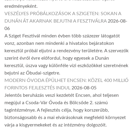
eredményeként.
VESZÉLYES PRÓBÁLKOZÁSOK A SZIGETEN: SOKAN A
DUNÁN ÁT AKARNAK BEJUTNI A FESZTIVÁLRA
2026-08-
06
A Sziget Fesztivál minden évben több százezer látogatót
vonz, azonban nem mindenki a hivatalos bejáratokon
keresztül próbál eljutni a rendezvény területére. A szervezők
szerint évről évre előfordul, hogy egyesek a Dunán
keresztül, úszva vagy különféle vízi eszközökkel szeretnének
bejutni az Óbudai-szigetre.
MODERN ÓVODA ÉPÜLHET ENCSEN: KÖZEL 400 MILLIÓ
FORINTOS FEJLESZTÉS INDUL
2026-08-05
Jelentős beruházás veszi kezdetét Encsen, ahol teljesen
megújul a Csoda-Vár Óvoda és Bölcsőde 2. számú
tagintézménye. A fejlesztés célja, hogy korszerűbb,
biztonságosabb és a mai elvárásoknak megfelelő környezet
várja a kisgyermekeket és az intézmény dolgozóit.