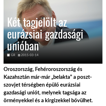
TROPICALMAGAZIN
Két tagjelölt az
GLOBOTV
eurázsiai gazdasági
unióban
AFRIKA TUDÁSTÁR
A NAP SZÉPE
GR
2015-03-14
Oroszország, Fehéroroszország és
LINKTR.EE
Kazahsztán már-már „belakta” a poszt-
szovjet térségben épülő eurázsiai
GLOBOZSARU
gazdasági uniót, melynek tagsága az
örményekkel és a kirgizekkel bővülhet.
DOBRAVERO.HU