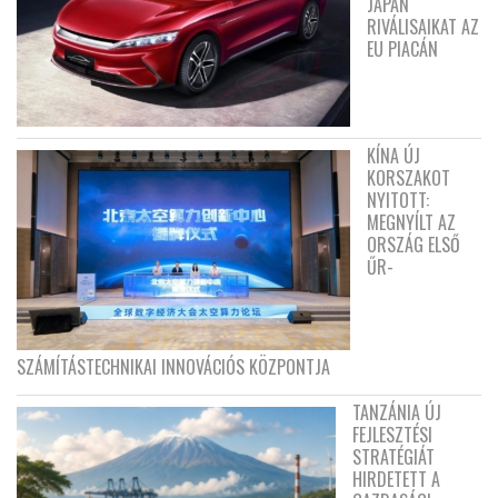
JAPÁN
RIVÁLISAIKAT AZ
EU PIACÁN
KÍNA ÚJ
KORSZAKOT
NYITOTT:
MEGNYÍLT AZ
ORSZÁG ELSŐ
ŰR-
SZÁMÍTÁSTECHNIKAI INNOVÁCIÓS KÖZPONTJA
TANZÁNIA ÚJ
FEJLESZTÉSI
STRATÉGIÁT
HIRDETETT A