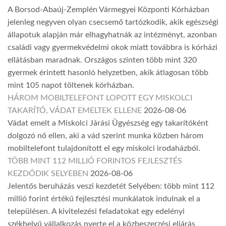
A Borsod-Abaúj-Zemplén Vármegyei Központi Kórházban
jelenleg negyven olyan csecsemő tartózkodik, akik egészségi
állapotuk alapján már elhagyhatnák az intézményt, azonban
családi vagy gyermekvédelmi okok miatt továbbra is kórházi
ellátásban maradnak. Országos szinten több mint 320
gyermek érintett hasonló helyzetben, akik átlagosan több
mint 105 napot töltenek kórházban.
HÁROM MOBILTELEFONT LOPOTT EGY MISKOLCI
TAKARÍTÓ, VÁDAT EMELTEK ELLENE
2026-08-06
Vádat emelt a Miskolci Járási Ügyészség egy takarítóként
dolgozó nő ellen, aki a vád szerint munka közben három
mobiltelefont tulajdonított el egy miskolci irodaházból.
TÖBB MINT 112 MILLIÓ FORINTOS FEJLESZTÉS
KEZDŐDIK SELYEBEN
2026-08-06
Jelentős beruházás veszi kezdetét Selyében: több mint 112
millió forint értékű fejlesztési munkálatok indulnak el a
településen. A kivitelezési feladatokat egy edelényi
székhelyű vállalkozás nyerte el a közbeszerzési eljárás