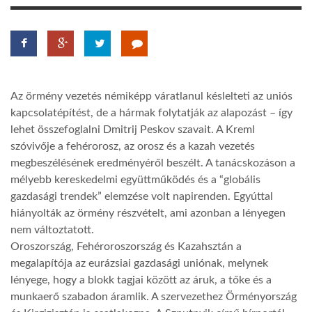
LATIMO.HU
GLOBOBOOK
Az örmény vezetés némiképp váratlanul késlelteti az uniós
kapcsolatépítést, de a hármak folytatják az alapozást – így
lehet összefoglalni Dmitrij Peskov szavait. A Kreml
szóvivője a fehérorosz, az orosz és a kazah vezetés
megbeszélésének eredményéről beszélt. A tanácskozáson a
mélyebb kereskedelmi együttműködés és a “globális
gazdasági trendek” elemzése volt napirenden. Egyúttal
hiányolták az örmény részvételt, ami azonban a lényegen
nem változtatott.
Oroszország, Fehéroroszország és Kazahsztán a
megalapítója az eurázsiai gazdasági uniónak, melynek
lényege, hogy a blokk tagjai között az áruk, a tőke és a
munkaerő szabadon áramlik. A szervezethez Örményország