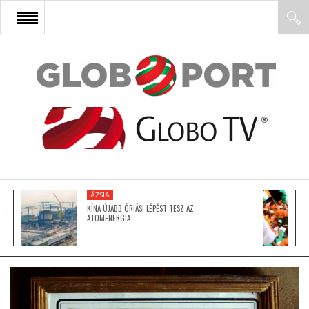
FŐOLDAL
AFRIKA
EURÓPA
ÁZSIA
ÁZSIA
KÍNA ÚJABB ÓRIÁSI LÉPÉST TESZ AZ
ATOMENERGIA…
ÉSZAK-AMERIKA
LATIN-AMERIKA