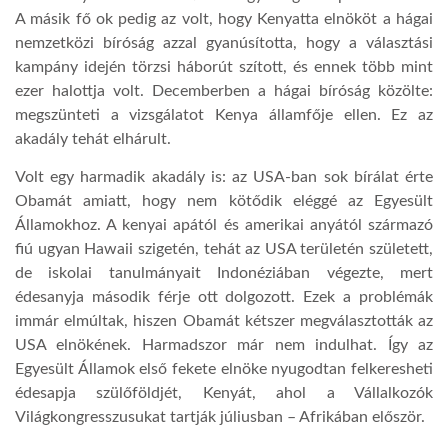
A másik fő ok pedig az volt, hogy Kenyatta elnököt a hágai
nemzetközi bíróság azzal gyanúsította, hogy a választási
LATIMO.HU
kampány idején törzsi háborút szított, és ennek több mint
ezer halottja volt. Decemberben a hágai bíróság közölte:
GLOBOBOOK
megszünteti a vizsgálatot Kenya államfője ellen. Ez az
akadály tehát elhárult.
Volt egy harmadik akadály is: az USA-ban sok bírálat érte
Obamát amiatt, hogy nem kötődik eléggé az Egyesült
Államokhoz. A kenyai apától és amerikai anyától származó
fiú ugyan Hawaii szigetén, tehát az USA területén született,
de iskolai tanulmányait Indonéziában végezte, mert
édesanyja második férje ott dolgozott. Ezek a problémák
immár elmúltak, hiszen Obamát kétszer megválasztották az
USA elnökének. Harmadszor már nem indulhat. Így az
Egyesült Államok első fekete elnöke nyugodtan felkeresheti
édesapja szülőföldjét, Kenyát, ahol a Vállalkozók
Világkongresszusukat tartják júliusban – Afrikában először.