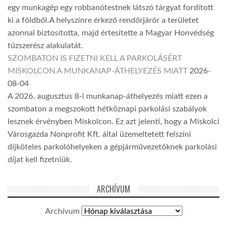
egy munkagép egy robbanótestnek látszó tárgyat fordított
ki a földből.A helyszínre érkező rendőrjárőr a területet
azonnal biztosította, majd értesítette a Magyar Honvédség
tűzszerész alakulatát.
SZOMBATON IS FIZETNI KELL A PARKOLÁSÉRT
MISKOLCON A MUNKANAP-ÁTHELYEZÉS MIATT
2026-
08-04
A 2026. augusztus 8-i munkanap-áthelyezés miatt ezen a
szombaton a megszokott hétköznapi parkolási szabályok
lesznek érvényben Miskolcon. Ez azt jelenti, hogy a Miskolci
Városgazda Nonprofit Kft. által üzemeltetett felszíni
díjköteles parkolóhelyeken a gépjárművezetőknek parkolási
díjat kell fizetniük.
ARCHÍVUM
Archívum