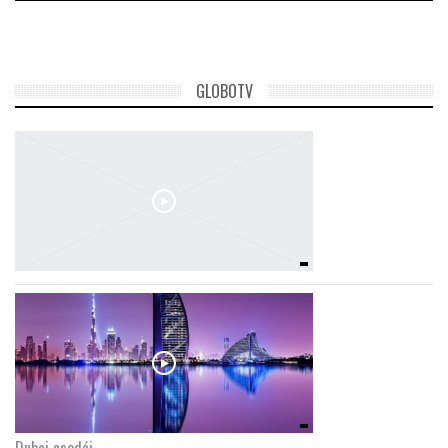
GLOBOTV
Dubaj csodái