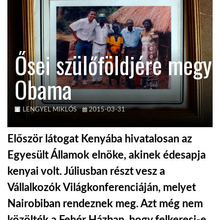
KÖZEL-KELET
Ősei szülőföldjére megy
AUSZTRÁLIA
Obama
A VILÁG ITTHON
LENGYEL MIKLÓS
2015-03-31
MÉDIA
Először látogat Kenyába hivatalosan az
Egyesült Államok elnöke, akinek édesapja
kenyai volt. Júliusban részt vesz a
GLOBOTV BP
Vállalkozók Világkonferenciáján, melyet
Nairobiban rendeznek meg. Azt még nem
HÍR3D