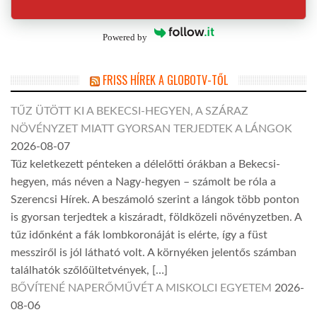
Powered by
FRISS HÍREK A GLOBOTV-TŐL
TŰZ ÜTÖTT KI A BEKECSI-HEGYEN, A SZÁRAZ
NÖVÉNYZET MIATT GYORSAN TERJEDTEK A LÁNGOK
2026-08-07
Tűz keletkezett pénteken a délelőtti órákban a Bekecsi-
hegyen, más néven a Nagy-hegyen – számolt be róla a
Szerencsi Hírek. A beszámoló szerint a lángok több ponton
is gyorsan terjedtek a kiszáradt, földközeli növényzetben. A
tűz időnként a fák lombkoronáját is elérte, így a füst
messziről is jól látható volt. A környéken jelentős számban
találhatók szőlőültetvények, […]
BŐVÍTENÉ NAPERŐMŰVÉT A MISKOLCI EGYETEM
2026-
08-06