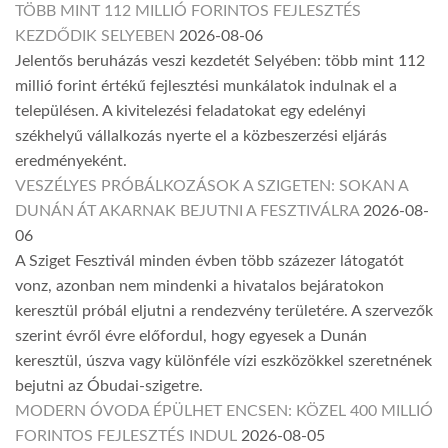
TÖBB MINT 112 MILLIÓ FORINTOS FEJLESZTÉS
KEZDŐDIK SELYEBEN
2026-08-06
Jelentős beruházás veszi kezdetét Selyében: több mint 112
millió forint értékű fejlesztési munkálatok indulnak el a
településen. A kivitelezési feladatokat egy edelényi
székhelyű vállalkozás nyerte el a közbeszerzési eljárás
eredményeként.
VESZÉLYES PRÓBÁLKOZÁSOK A SZIGETEN: SOKAN A
DUNÁN ÁT AKARNAK BEJUTNI A FESZTIVÁLRA
2026-08-
06
A Sziget Fesztivál minden évben több százezer látogatót
vonz, azonban nem mindenki a hivatalos bejáratokon
keresztül próbál eljutni a rendezvény területére. A szervezők
szerint évről évre előfordul, hogy egyesek a Dunán
keresztül, úszva vagy különféle vízi eszközökkel szeretnének
bejutni az Óbudai-szigetre.
MODERN ÓVODA ÉPÜLHET ENCSEN: KÖZEL 400 MILLIÓ
FORINTOS FEJLESZTÉS INDUL
2026-08-05