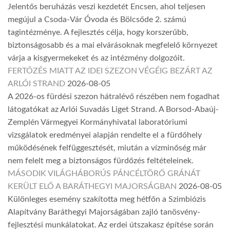
Jelentős beruházás veszi kezdetét Encsen, ahol teljesen
megújul a Csoda-Vár Óvoda és Bölcsőde 2. számú
tagintézménye. A fejlesztés célja, hogy korszerűbb,
biztonságosabb és a mai elvárásoknak megfelelő környezet
várja a kisgyermekeket és az intézmény dolgozóit.
FERTŐZÉS MIATT AZ IDEI SZEZON VÉGÉIG BEZÁRT AZ
ARLÓI STRAND
2026-08-05
A 2026-os fürdési szezon hátralévő részében nem fogadhat
látogatókat az Arlói Suvadás Liget Strand. A Borsod-Abaúj-
Zemplén Vármegyei Kormányhivatal laboratóriumi
vizsgálatok eredményei alapján rendelte el a fürdőhely
működésének felfüggesztését, miután a vízminőség már
nem felelt meg a biztonságos fürdőzés feltételeinek.
MÁSODIK VILÁGHÁBORÚS PÁNCÉLTÖRŐ GRÁNÁT
KERÜLT ELŐ A BARÁTHEGYI MAJORSÁGBAN
2026-08-05
Különleges esemény szakította meg hétfőn a Szimbiózis
Alapítvány Baráthegyi Majorságában zajló tanösvény-
fejlesztési munkálatokat. Az erdei útszakasz építése során