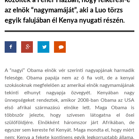
közölték a Fehér Házban, hogy felkeresi-e
az elnök “nagymamáját”, aki a Luo törzs
TROPICALMAGAZIN
egyik falujában él Kenya nyugati részén.
GLOBOTV
AFRIKA TUDÁSTÁR
A “nagyi” Obama elnök vér szerinti nagyapjának harmadik
A NAP SZÉPE
felesége. Obama papája nem az ő fia volt, de a kenyai
szokásoknak megfelelően az amerikai elnök nagymamájának
tekinti elhunyt nagyapja özvegyét. Kenyában nagy
LINKTR.EE
ünnepségeket rendeztek, amikor 2008-ban Obama az USA
első afrikai származású elnöke lett. Maga Obama is
GLOBOZSARU
többször jelezte, hogy szívesen látogatna el ősei
szülőföldjére. Elnökként háromszor járt Afrikában, de
egyszer sem kereste fel Kenyát. Maga mondta el, hogy miért
DOBRAVERO.HU
nem: Kenya a fekete kontinens egyik legkorruptabb állama.