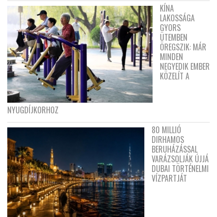
KÍNA
LAKOSSÁGA
GYORS
ÜTEMBEN
ÖREGSZIK: MÁR
MINDEN
NEGYEDIK EMBER
KÖZELÍT A
NYUGDÍJKORHOZ
80 MILLIÓ
DIRHAMOS
BERUHÁZÁSSAL
VARÁZSOLJÁK ÚJJÁ
DUBAI TÖRTÉNELMI
VÍZPARTJÁT