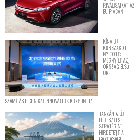
RIVÁLISAIKAT AZ
EU PIACÁN
KÍNA ÚJ
KORSZAKOT
NYITOTT:
MEGNYÍLT AZ
ORSZÁG ELSŐ
ŰR-
SZÁMÍTÁSTECHNIKAI INNOVÁCIÓS KÖZPONTJA
TANZÁNIA ÚJ
FEJLESZTÉSI
STRATÉGIÁT
HIRDETETT A
GAZDASÁGI