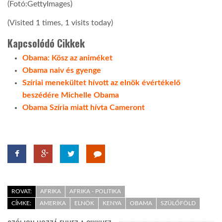
(Fotó:GettyImages)
(Visited 1 times, 1 visits today)
Kapcsolódó Cikkek
Obama: Kösz az animéket
Obama naiv és gyenge
Szíriai menekültet hívott az elnök évértékelő
beszédére Michelle Obama
Obama Szíria miatt hívta Cameront
ROVAT:
AFRIKA
AFRIKA - POLITIKA
CÍMKE:
AMERIKA
ELNÖK
KENYA
OBAMA
SZÜLŐFÖLD