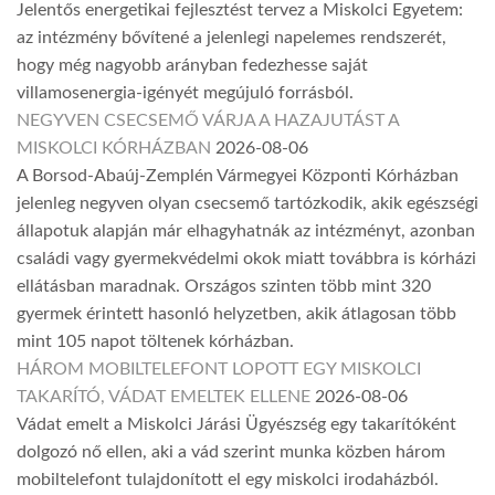
Jelentős energetikai fejlesztést tervez a Miskolci Egyetem:
az intézmény bővítené a jelenlegi napelemes rendszerét,
hogy még nagyobb arányban fedezhesse saját
villamosenergia-igényét megújuló forrásból.
NEGYVEN CSECSEMŐ VÁRJA A HAZAJUTÁST A
MISKOLCI KÓRHÁZBAN
2026-08-06
A Borsod-Abaúj-Zemplén Vármegyei Központi Kórházban
jelenleg negyven olyan csecsemő tartózkodik, akik egészségi
állapotuk alapján már elhagyhatnák az intézményt, azonban
családi vagy gyermekvédelmi okok miatt továbbra is kórházi
ellátásban maradnak. Országos szinten több mint 320
gyermek érintett hasonló helyzetben, akik átlagosan több
mint 105 napot töltenek kórházban.
HÁROM MOBILTELEFONT LOPOTT EGY MISKOLCI
TAKARÍTÓ, VÁDAT EMELTEK ELLENE
2026-08-06
Vádat emelt a Miskolci Járási Ügyészség egy takarítóként
dolgozó nő ellen, aki a vád szerint munka közben három
mobiltelefont tulajdonított el egy miskolci irodaházból.