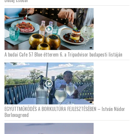
A budai Cafe 57 Blue étterem 6. a Tripadvisor budapesti listáján
EGYÜTTMŰKÖDÉS A BORKULTÚRA FEJLESZTÉSÉBEN – István Nádor
Borlovagrend