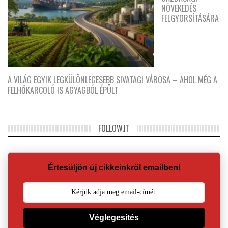
NÖVEKEDÉS
FELGYORSÍTÁSÁRA
A VILÁG EGYIK LEGKÜLÖNLEGESEBB SIVATAGI VÁROSA – AHOL MÉG A
FELHŐKARCOLÓ IS AGYAGBÓL ÉPÜLT
FOLLOW.IT
Értesüljön új cikkeinkről emailben!
Véglegesítés