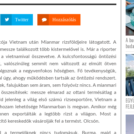
Twitter
Hozzászólás
A bu
ója Vietnam után Mianmar rizsföldjeire látogatott. A
buda
essze találkozott több kistermelővel is. Már a riporter
 a vietnamival összevetve. A kulcsfontosságú öntözési
tt, valószínűleg semmit nem változott az elmúlt ötven
lgoznak a negyvenfokos hőségben. Fő tevékenységük,
al úgy, ahogy működésben tartsák az öntözési rendszert.
k, falujukban sem áram, sem folyóvíz nincs. A mianmari
i összesítések: messze elmarad az ottani termésátlag a
EGY
öld jelenleg a világ első számú rizsexportőre, Vietnam a
FEJL
y hozam lehetősége Mianmarban is megvan. Amikor még
nen exportálták a legtöbb rizst a világon. Most a
ítő kereskedők vásárolják fel a termést. Olcsón.
ól a termelőknek nincs tudomásuk. Burma, majd a