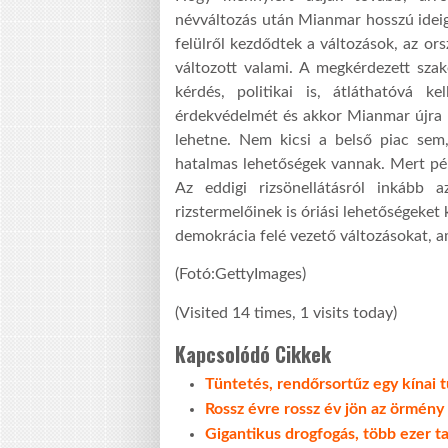
névváltozás után Mianmar hosszú ideig a
felülről kezdődtek a változások, az or
változott valami. A megkérdezett sza
kérdés, politikai is, átláthatóvá ke
érdekvédelmét és akkor Mianmar újra p
lehetne. Nem kicsi a belső piac sem,
hatalmas lehetőségek vannak. Mert pél
Az eddigi rizsönellátásról inkább
rizstermelőinek is óriási lehetőségeket 
demokrácia felé vezető változásokat, 
(Fotó:GettyImages)
(Visited 14 times, 1 visits today)
Kapcsolódó Cikkek
Tüntetés, rendőrsortűz egy kínai 
Rossz évre rossz év jön az örmén
Gigantikus drogfogás, több ezer tab