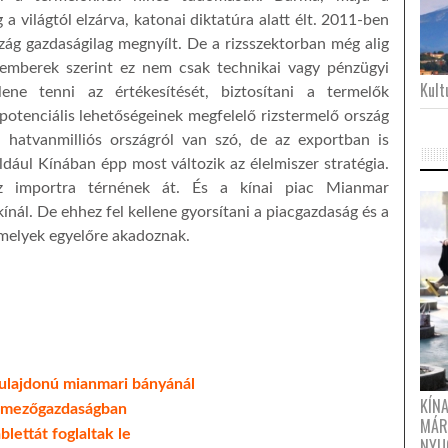
 világtól elzárva, katonai diktatúra alatt élt. 2011-ben
szág gazdaságilag megnyílt. De a rizsszektorban még alig
kemberek szerint ez nem csak technikai vagy pénzügyi
Kultu
llene tenni az értékesítését, biztosítani a termelők
otenciális lehetőségeinek megfelelő rizstermelő ország
 hatvanmilliós országról van szó, de az exportban is
dául Kínában épp most változik az élelmiszer stratégia.
 az importra térnének át. És a kínai piac Mianmar
kínál. De ehhez fel kellene gyorsítani a piacgazdaság és a
amelyek egyelőre akadoznak.
tulajdonú mianmari bányánál
KÍN
y mezőgazdaságban
MÁR
lettát foglaltak le
NYU