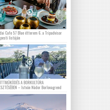
dai Cafe 57 Blue étterem 6. a Tripadvisor
pesti listáján
ÜTTMŰKÖDÉS A BORKULTÚRA
ESZTÉSÉBEN – István Nádor Borlovagrend