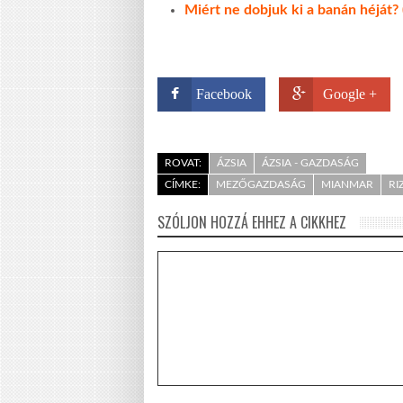
Miért ne dobjuk ki a banán héját
Facebook
Google +
ROVAT:
ÁZSIA
ÁZSIA - GAZDASÁG
CÍMKE:
MEZŐGAZDASÁG
MIANMAR
RI
SZÓLJON HOZZÁ EHHEZ A CIKKHEZ