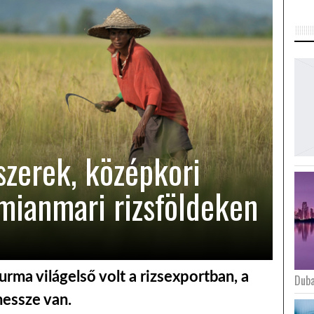
zerek, középkori
ianmari rizsföldeken
rma világelső volt a rizsexportban, a
Duba
essze van.