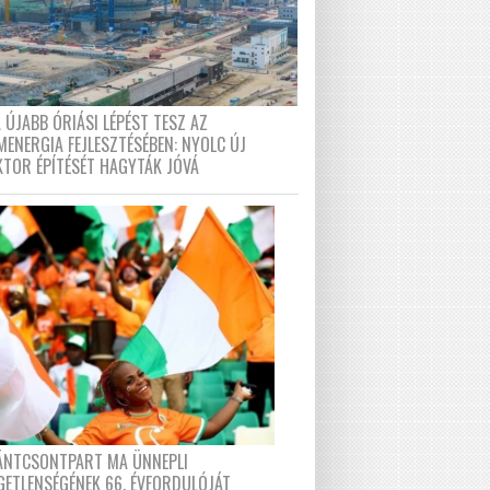
 ÚJABB ÓRIÁSI LÉPÉST TESZ AZ
MENERGIA FEJLESZTÉSÉBEN: NYOLC ÚJ
KTOR ÉPÍTÉSÉT HAGYTÁK JÓVÁ
FÁNTCSONTPART MA ÜNNEPLI
GETLENSÉGÉNEK 66. ÉVFORDULÓJÁT