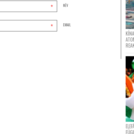
*
NÉV
*
EMAIL
KÍNA
ATO
REA
ELE
FÜG