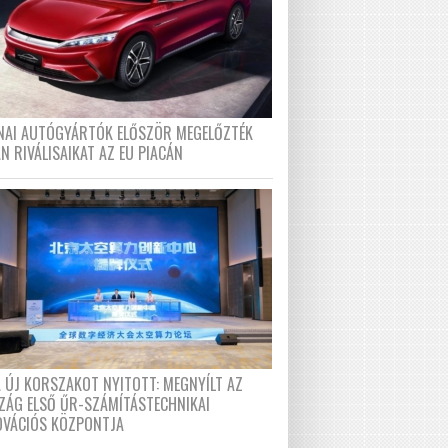
ÍNAI AUTÓGYÁRTÓK ELŐSZÖR MEGELŐZTÉK
N RIVÁLISAIKAT AZ EU PIACÁN
A ÚJ KORSZAKOT NYITOTT: MEGNYÍLT AZ
ZÁG ELSŐ ŰR-SZÁMÍTÁSTECHNIKAI
OVÁCIÓS KÖZPONTJA