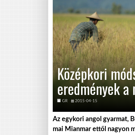
Középkori móds
eredmények a m
GR
2015-04-15
Az egykori angol gyarmat, Bu
mai Mianmar ettől nagyon m