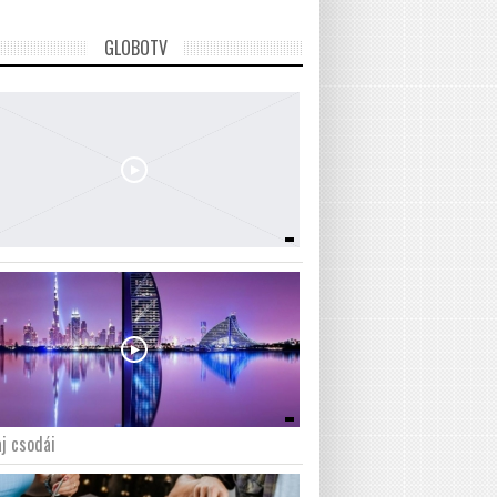
GLOBOTV
j csodái