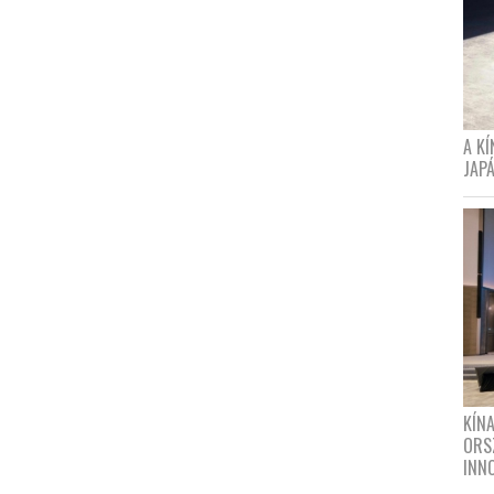
A K
JAPÁ
KÍN
ORS
INN