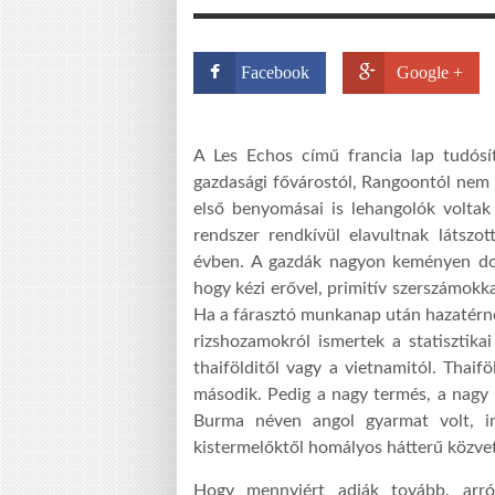
Facebook
Google +
A Les Echos című francia lap tudósít
gazdasági fővárostól, Rangoontól nem m
első benyomásai is lehangolók voltak
rendszer rendkívül elavultnak látszo
évben. A gazdák nagyon keményen do
hogy kézi erővel, primitív szerszámokk
Ha a fárasztó munkanap után hazatérne
rizshozamokról ismertek a statisztika
thaifölditől vagy a vietnamitól. Thaif
második. Pedig a nagy termés, a nag
Burma néven angol gyarmat volt, in
kistermelőktől homályos hátterű közvet
Hogy mennyiért adják tovább, arr