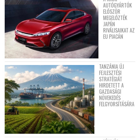
AUTÓGYÁRTÓK
ELŐSZÖR
MEGELŐZTÉK
JAPÁN
RIVÁLISAIKAT AZ
EU PIACÁN
TANZÁNIA ÚJ
FEJLESZTÉSI
STRATÉGIÁT
HIRDETETT A
GAZDASÁGI
NÖVEKEDÉS
FELGYORSÍTÁSÁRA