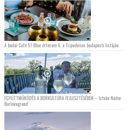
A budai Cafe 57 Blue étterem 6. a Tripadvisor budapesti listáján
EGYÜTTMŰKÖDÉS A BORKULTÚRA FEJLESZTÉSÉBEN – István Nádor
Borlovagrend