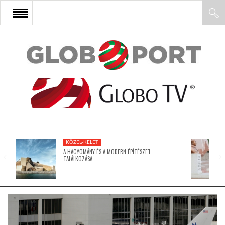
FŐOLDAL
AFRIKA
EURÓPA
KÖZEL-KELET
ÁZSIA
A HAGYOMÁNY ÉS A MODERN ÉPÍTÉSZET
TALÁLKOZÁSA…
ÉSZAK-AMERIKA
LATIN-AMERIKA