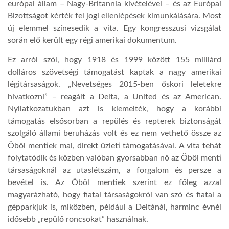
európai állam – Nagy-Britannia kivételével – és az Európai
Bizottságot kérték fel jogi ellenlépések kimunkálására. Most
LATIMO.HU
új elemmel színesedik a vita. Egy kongresszusi vizsgálat
során elő került egy régi amerikai dokumentum.
GLOBOBOOK
Ez arról szól, hogy 1918 és 1999 között 155 milliárd
dolláros szövetségi támogatást kaptak a nagy amerikai
légitársaságok. „Nevetséges 2015-ben őskori leletekre
hivatkozni” – reagált a Delta, a United és az American.
Nyilatkozatukban azt is kiemelték, hogy a korábbi
támogatás elsősorban a repülés és repterek biztonságát
szolgáló állami beruházás volt és ez nem vethető össze az
Öböl mentiek mai, direkt üzleti támogatásával. A vita tehát
folytatódik és közben valóban gyorsabban nő az Öböl menti
társaságoknál az utaslétszám, a forgalom és persze a
bevétel is. Az Öböl mentiek szerint ez főleg azzal
magyarázható, hogy fiatal társaságokról van szó és fiatal a
gépparkjuk is, miközben, például a Deltánál, harminc évnél
idősebb „repülő roncsokat” használnak.