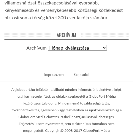
villamoshálózat összekapcsolásával gyorsabb,
kényelmesebb és versenyképesebb közösségi közlekedést
biztosítson a térség közel 300 ezer lakója számára.
ARCHÍVUM
Archívum
Impresszum
Kapcsolat
A globoport.hu felületén található minden információ, beleértve a képi,
grafikai megjelenítést, az oldalak szerkezetét a GloboPort Média
kizárólagos tulajdona. Mindennemű továbbszolgáltatás,
továbbértékesítés, egészében vagy részleteiben az újraközlés kizárólag a
GloboPort Média előzetes írásbeli hozzájárulásával lehetséges.
Terjesztésük sem nyomtatott, sem elektronikus formában nem
megengedett. Copyright© 2008-2017 GloboPort Média