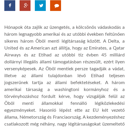
TROPICALMAGAZIN
Hónapok óta zajlik az üzengetés, a kölcsönös vádaskodás a
GLOBOTV
három legnagyobb amerikai és az utóbbi években feltűnően
sikeres három Öböl menti légitársaság között. A Delta, a
United és az American azt állítja, hogy az Emirates, a Qatar
AFRIKA TUDÁSTÁR
Airways és az Etihad az utóbbi tíz évben 45 milliárd
dollárnyi illegális állami támogatásban részesült, ezért ilyen
A NAP SZÉPE
versenyképesek. Az Öböl mentiek persze tagadják a vádat,
illetve az állami tulajdonban lévő Etihad teljesen
jogszerűnek tartja az állami befektetéseket. A három
LINKTR.EE
amerikai társaság a washingtoni kormányhoz és a
törvényhozáshoz fordult kérve, hogy vizsgálják felül az
Öböl menti államokkal fennálló légiközlekedési
GLOBOZSARU
egyezményeket. Hasonló lépést ette az EU két vezető
állama, Németország és Franciaország. A kezdeményezéshez
DOBRAVERO.HU
csatlakozott még néhány, nagy légitársaságokat üzemeltető