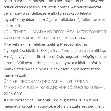
több, a város fejlődését érintő beruházásról és lakóövezeti
telkek értékesítéséről született döntés. Az önkormányzat
célja, hogy a rendelkezésre álló forrásokat a lehető
leghatékonyabban használja fel, miközben új fejlesztéseket
készít elő.
JÓ ÜTEMBEN HALAD A NYÍREGYHÁZA–MEZŐZOMBOR
VASÚTVONAL KORSZERŰSÍTÉSE
2026-08-04
A terveknek megfelelően zajlik a Mezőzombor és
Nyíregyháza közötti 100c jelű vasútvonal kiemelt felújítása.
A május végén elindított beruházás augusztus végéig tart, és
a rendkívüli nyári hőség sem akadályozta a kivitelezést.A
munkálatok során a hosszúsínek cseréjének döntő része
már elkészült.
ÜNNEPI PROGRAMSOROZATTAL NYIT ÚJRA A
MISKOLCTAPOLCAI BARLANGFÜRDŐ AUGUSZTUSBAN
2026-08-04
A Miskolctapolcai Barlangfürdő augusztus 20-án ismét
megnyitja kapuit a látogatók előtt, a visszatérést pedig egy