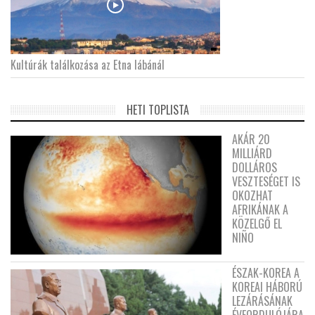
Kultúrák találkozása az Etna lábánál
HETI TOPLISTA
AKÁR 20
MILLIÁRD
DOLLÁROS
VESZTESÉGET IS
OKOZHAT
AFRIKÁNAK A
KÖZELGŐ EL
NIÑO
ÉSZAK-KOREA A
KOREAI HÁBORÚ
LEZÁRÁSÁNAK
ÉVFORDULÓJÁRA