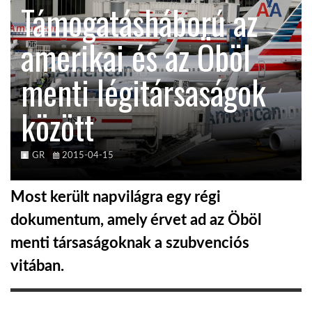
Támogatásháború az
KÖZEL-KELET
amerikai és az Öböl
menti légitársaságok
AUSZTRÁLIA
között
A VILÁG ITTHON
GR
2015-04-15
MÉDIA
Most került napvilágra egy régi
dokumentum, amely érvet ad az Öböl
menti társaságoknak a szubvenciós
GLOBOTV BP
vitában.
HÍR3D