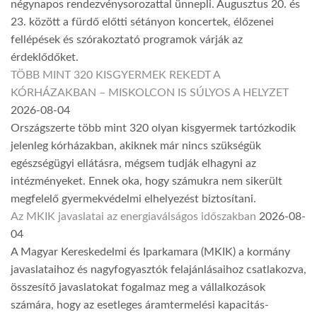
négynapos rendezvénysorozattal ünnepli. Augusztus 20. és
23. között a fürdő előtti sétányon koncertek, élőzenei
fellépések és szórakoztató programok várják az
érdeklődőket.
TÖBB MINT 320 KISGYERMEK REKEDT A
KÓRHÁZAKBAN – MISKOLCON IS SÚLYOS A HELYZET
2026-08-04
Országszerte több mint 320 olyan kisgyermek tartózkodik
jelenleg kórházakban, akiknek már nincs szükségük
egészségügyi ellátásra, mégsem tudják elhagyni az
intézményeket. Ennek oka, hogy számukra nem sikerült
megfelelő gyermekvédelmi elhelyezést biztosítani.
Az MKIK javaslatai az energiaválságos időszakban
2026-08-
04
A Magyar Kereskedelmi és Iparkamara (MKIK) a kormány
javaslataihoz és nagyfogyasztók felajánlásaihoz csatlakozva,
összesítő javaslatokat fogalmaz meg a vállalkozások
számára, hogy az esetleges áramtermelési kapacitás-