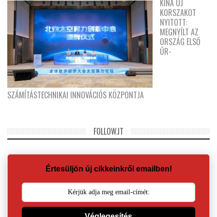
KÍNA ÚJ
KORSZAKOT
NYITOTT:
MEGNYÍLT AZ
ORSZÁG ELSŐ
ŰR-
SZÁMÍTÁSTECHNIKAI INNOVÁCIÓS KÖZPONTJA
FOLLOW.IT
Értesüljön új cikkeinkről emailben!
Véglegesítés