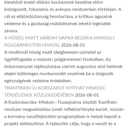
kiesésből eredő ellátási kockázatok kezelése előre
kidolgozott, fokozatos és arányos rendszerben történjen. A
cél az ellátásbiztonság fenntartása, a kritikus ágazatok
védelme és a gazdaság működésének lehető legkisebb
zavara.
A HŐSÉG MIATT HÁROM NAPRA BEZÁR A MISKOLCI
POLGÁRMESTERI HIVATAL
2026-08-01
A rendkívüli hőség miatt ideiglenesen szünetel az
ügyfélfogadás a miskolci polgármesteri hivatalban. Az
önkormányzat tájékoztatása szerint augusztus első hetének
elején különleges munkarendet vezetnek be a dolgozók
egészségének védelme érdekében.
TRAMTRAIN ÚJ KORSZAKOT NYITHAT MISKOLC
TÉRSÉGÉNEK KÖZLEKEDÉSÉBEN
2026-08-01
A Kazincbarcika–Miskolc–Tiszaújváros közötti TramTrain-
rendszer megvalósítása ismét reflektorfénybe került, miután
a kormány vasútfejlesztési programjában is helyet kapott a
projekt előkészítése. A fejlesztés célja, hogy a vasúti és a