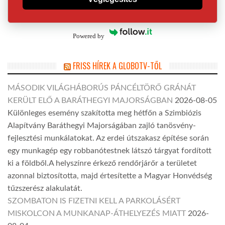
Powered by
FRISS HÍREK A GLOBOTV-TŐL
MÁSODIK VILÁGHÁBORÚS PÁNCÉLTÖRŐ GRÁNÁT
KERÜLT ELŐ A BARÁTHEGYI MAJORSÁGBAN
2026-08-05
Különleges esemény szakította meg hétfőn a Szimbiózis
Alapítvány Baráthegyi Majorságában zajló tanösvény-
fejlesztési munkálatokat. Az erdei útszakasz építése során
egy munkagép egy robbanótestnek látszó tárgyat fordított
ki a földből.A helyszínre érkező rendőrjárőr a területet
azonnal biztosította, majd értesítette a Magyar Honvédség
tűzszerész alakulatát.
SZOMBATON IS FIZETNI KELL A PARKOLÁSÉRT
MISKOLCON A MUNKANAP-ÁTHELYEZÉS MIATT
2026-