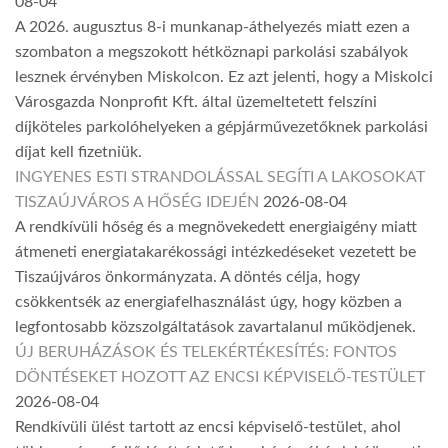
08-04
A 2026. augusztus 8-i munkanap-áthelyezés miatt ezen a
szombaton a megszokott hétköznapi parkolási szabályok
lesznek érvényben Miskolcon. Ez azt jelenti, hogy a Miskolci
Városgazda Nonprofit Kft. által üzemeltetett felszíni
díjköteles parkolóhelyeken a gépjárművezetőknek parkolási
díjat kell fizetniük.
INGYENES ESTI STRANDOLÁSSAL SEGÍTI A LAKOSOKAT
TISZAÚJVÁROS A HŐSÉG IDEJÉN
2026-08-04
A rendkívüli hőség és a megnövekedett energiaigény miatt
átmeneti energiatakarékossági intézkedéseket vezetett be
Tiszaújváros önkormányzata. A döntés célja, hogy
csökkentsék az energiafelhasználást úgy, hogy közben a
legfontosabb közszolgáltatások zavartalanul működjenek.
ÚJ BERUHÁZÁSOK ÉS TELEKÉRTÉKESÍTÉS: FONTOS
DÖNTÉSEKET HOZOTT AZ ENCSI KÉPVISELŐ-TESTÜLET
2026-08-04
Rendkívüli ülést tartott az encsi képviselő-testület, ahol