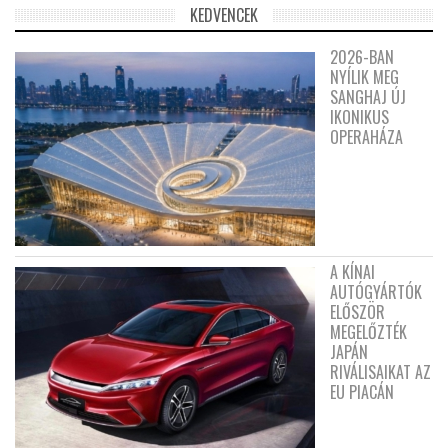
KEDVENCEK
2026-BAN
NYÍLIK MEG
SANGHAJ ÚJ
IKONIKUS
OPERAHÁZA
A KÍNAI
AUTÓGYÁRTÓK
ELŐSZÖR
MEGELŐZTÉK
JAPÁN
RIVÁLISAIKAT AZ
EU PIACÁN