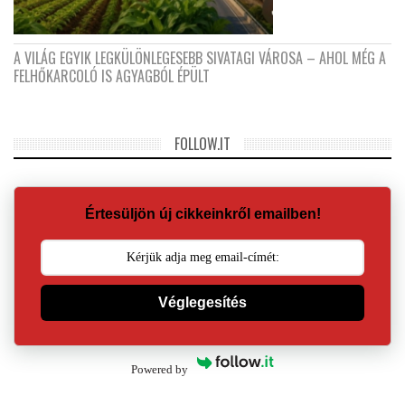
A VILÁG EGYIK LEGKÜLÖNLEGESEBB SIVATAGI VÁROSA – AHOL MÉG A
FELHŐKARCOLÓ IS AGYAGBÓL ÉPÜLT
FOLLOW.IT
Értesüljön új cikkeinkről emailben!
Véglegesítés
Powered by