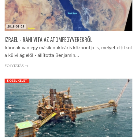
2018-09-29
IZRAELI-IRÁNI VITA AZ ATOMFEGYVEREKRŐL
Iránnak van egy másik nukleáris központja is, melyet eltitkol
a külvilág elől - állította Benjamin…
FOLYTATÁS →
KÖZEL-KELET