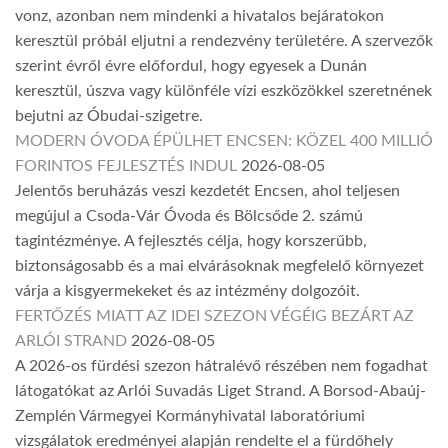
vonz, azonban nem mindenki a hivatalos bejáratokon
keresztül próbál eljutni a rendezvény területére. A szervezők
szerint évről évre előfordul, hogy egyesek a Dunán
keresztül, úszva vagy különféle vízi eszközökkel szeretnének
bejutni az Óbudai-szigetre.
MODERN ÓVODA ÉPÜLHET ENCSEN: KÖZEL 400 MILLIÓ
FORINTOS FEJLESZTÉS INDUL
2026-08-05
Jelentős beruházás veszi kezdetét Encsen, ahol teljesen
megújul a Csoda-Vár Óvoda és Bölcsőde 2. számú
tagintézménye. A fejlesztés célja, hogy korszerűbb,
biztonságosabb és a mai elvárásoknak megfelelő környezet
várja a kisgyermekeket és az intézmény dolgozóit.
FERTŐZÉS MIATT AZ IDEI SZEZON VÉGÉIG BEZÁRT AZ
ARLÓI STRAND
2026-08-05
A 2026-os fürdési szezon hátralévő részében nem fogadhat
látogatókat az Arlói Suvadás Liget Strand. A Borsod-Abaúj-
Zemplén Vármegyei Kormányhivatal laboratóriumi
vizsgálatok eredményei alapján rendelte el a fürdőhely