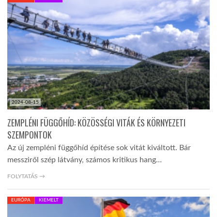
KÖZEL-KELET
AUSZTRÁLIA
A VILÁG ITTHON
2024-08-15
MÉDIA
ZEMPLÉNI FÜGGŐHÍD: KÖZÖSSÉGI VITÁK ÉS KÖRNYEZETI
SZEMPONTOK
Az új zempléni függőhíd építése sok vitát kiváltott. Bár
messziről szép látvány, számos kritikus hang…
GLOBOTV BP
FOLYTATÁS →
EURÓPA
KIEMELT
HÍR3D