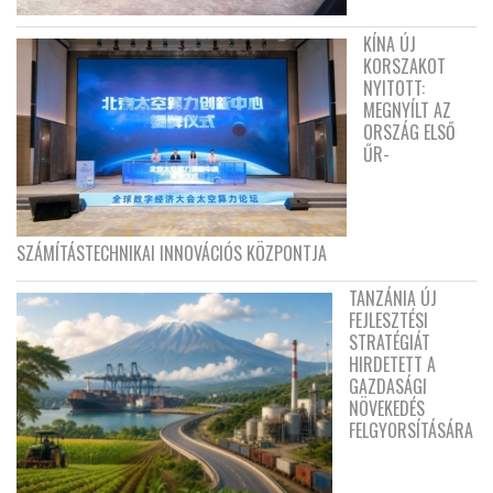
KÍNA ÚJ
KORSZAKOT
NYITOTT:
MEGNYÍLT AZ
ORSZÁG ELSŐ
ŰR-
SZÁMÍTÁSTECHNIKAI INNOVÁCIÓS KÖZPONTJA
TANZÁNIA ÚJ
FEJLESZTÉSI
STRATÉGIÁT
HIRDETETT A
GAZDASÁGI
NÖVEKEDÉS
FELGYORSÍTÁSÁRA