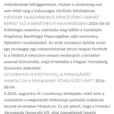
működésének felfüggesztését, miután a vízminőség már
nem felelt meg a biztonságos fürdőzés feltételeinek.
MÁSODIK VILÁGHÁBORÚS PÁNCÉLTÖRŐ GRÁNÁT
KERÜLT ELŐ A BARÁTHEGYI MAJORSÁGBAN
2026-08-05
Különleges esemény szakította meg hétfőn a Szimbiózis
Alapítvány Baráthegyi Majorságában zajló tanösvény-
fejlesztési munkálatokat. Az erdei útszakasz építése során
egy munkagép egy robbanótestnek látszó tárgyat fordított
ki a földből.A helyszínre érkező rendőrjárőr a területet
azonnal biztosította, majd értesítette a Magyar Honvédség
tűzszerész alakulatát.
SZOMBATON IS FIZETNI KELL A PARKOLÁSÉRT
MISKOLCON A MUNKANAP-ÁTHELYEZÉS MIATT
2026-
08-04
A 2026. augusztus 8-i munkanap-áthelyezés miatt ezen a
szombaton a megszokott hétköznapi parkolási szabályok
lesznek érvényben Miskolcon. Ez azt jelenti, hogy a Miskolci
Városgazda Nonprofit Kft. által üzemeltetett felszíni