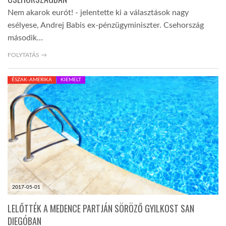
Nem akarok eurót! - jelentette ki a választások nagy
esélyese, Andrej Babis ex-pénzügyminiszter. Csehország
második…
FOLYTATÁS →
ÉSZAK-AMERIKA
KIEMELT
2017-05-01
LELŐTTÉK A MEDENCE PARTJÁN SÖRÖZŐ GYILKOST SAN
DIEGÓBAN