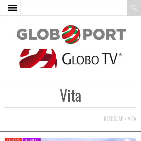
FŐOLDAL
AFRIKA
EURÓPA
Vita
ÁZSIA
ÉSZAK-AMERIKA
KEZDŐLAP
/
VITA
LATIN-AMERIKA
EURÓPA
KIEMELT