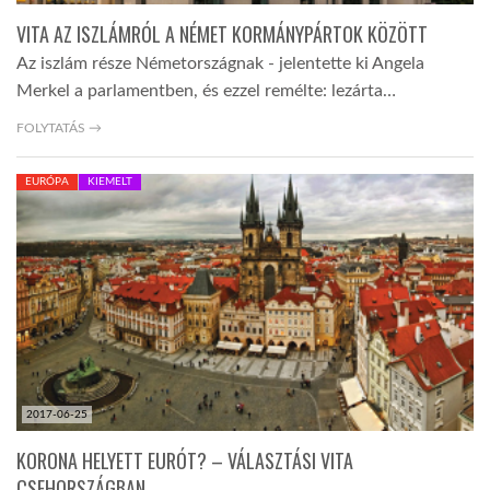
VITA AZ ISZLÁMRÓL A NÉMET KORMÁNYPÁRTOK KÖZÖTT
Az iszlám része Németországnak - jelentette ki Angela
Merkel a parlamentben, és ezzel remélte: lezárta…
FOLYTATÁS →
EURÓPA
KIEMELT
2017-06-25
KORONA HELYETT EURÓT? – VÁLASZTÁSI VITA
CSEHORSZÁGBAN