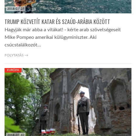
2018-07-27
TRUMP KÖZVETÍT KATAR ÉS SZAÚD-ARÁBIA KÖZÖTT
Hagyják már abba a vitákat! - kérte arab szövetségeseit
Mike Pompeo amerikai külügyminiszter. Aki
csúcstalálkozót…
FOLYTATÁS →
EURÓPA
2018-07-10