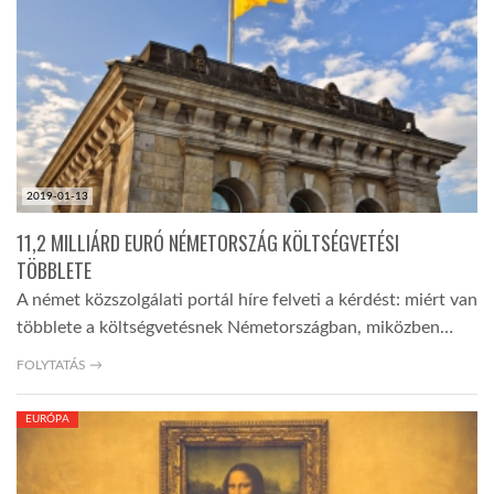
TROPICALMAGAZIN
GLOBOTV
AFRIKA TUDÁSTÁR
2019-01-13
11,2 MILLIÁRD EURÓ NÉMETORSZÁG KÖLTSÉGVETÉSI
A NAP SZÉPE
TÖBBLETE
A német közszolgálati portál híre felveti a kérdést: miért van
többlete a költségvetésnek Németországban, miközben…
LINKTR.EE
FOLYTATÁS →
GLOBOZSARU
EURÓPA
DOBRAVERO.HU