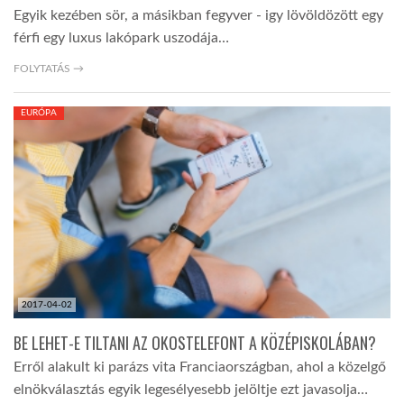
Egyik kezében sör, a másikban fegyver - igy lövöldözött egy
férfi egy luxus lakópark uszodája…
FOLYTATÁS →
EURÓPA
2017-04-02
BE LEHET-E TILTANI AZ OKOSTELEFONT A KÖZÉPISKOLÁBAN?
Erről alakult ki parázs vita Franciaországban, ahol a közelgő
elnökválasztás egyik legesélyesebb jelöltje ezt javasolja…