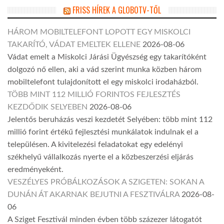
FRISS HÍREK A GLOBOTV-TŐL
HÁROM MOBILTELEFONT LOPOTT EGY MISKOLCI
TAKARÍTÓ, VÁDAT EMELTEK ELLENE
2026-08-06
Vádat emelt a Miskolci Járási Ügyészség egy takarítóként
dolgozó nő ellen, aki a vád szerint munka közben három
mobiltelefont tulajdonított el egy miskolci irodaházból.
TÖBB MINT 112 MILLIÓ FORINTOS FEJLESZTÉS
KEZDŐDIK SELYEBEN
2026-08-06
Jelentős beruházás veszi kezdetét Selyében: több mint 112
millió forint értékű fejlesztési munkálatok indulnak el a
településen. A kivitelezési feladatokat egy edelényi
székhelyű vállalkozás nyerte el a közbeszerzési eljárás
eredményeként.
VESZÉLYES PRÓBÁLKOZÁSOK A SZIGETEN: SOKAN A
DUNÁN ÁT AKARNAK BEJUTNI A FESZTIVÁLRA
2026-08-
06
A Sziget Fesztivál minden évben több százezer látogatót