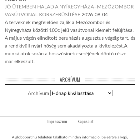
JÓ ÜTEMBEN HALAD A NYÍREGYHÁZA–MEZŐZOMBOR
VASÚTVONAL KORSZERŰSÍTÉSE
2026-08-04
A terveknek megfelelően zajlik a Mezőzombor és
Nyíregyháza közötti 100c jelű vasútvonal kiemelt felújítása.
A május végén elindított beruházás augusztus végéig tart, és
a rendkívüli nyári hőség sem akadályozta a kivitelezést.A
munkálatok során a hosszúsínek cseréjének döntő része
már elkészült.
ARCHÍVUM
Archívum
Impresszum
Kapcsolat
A globoport.hu felületén található minden információ, beleértve a képi,