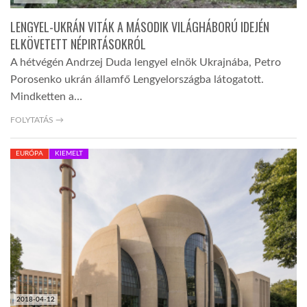
LENGYEL-UKRÁN VITÁK A MÁSODIK VILÁGHÁBORÚ IDEJÉN
ELKÖVETETT NÉPIRTÁSOKRÓL
A hétvégén Andrzej Duda lengyel elnök Ukrajnába, Petro
Porosenko ukrán államfő Lengyelországba látogatott.
Mindketten a…
FOLYTATÁS →
EURÓPA
KIEMELT
2018-04-12