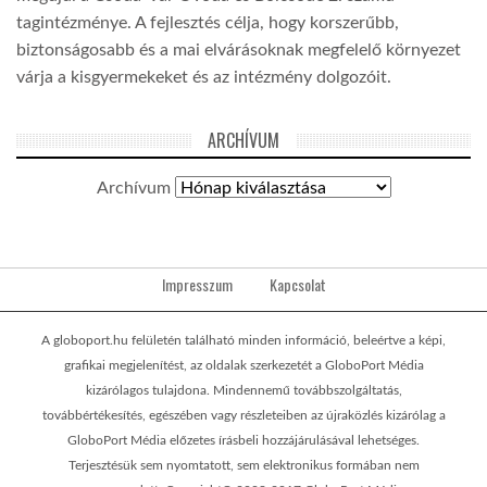
tagintézménye. A fejlesztés célja, hogy korszerűbb,
biztonságosabb és a mai elvárásoknak megfelelő környezet
várja a kisgyermekeket és az intézmény dolgozóit.
ARCHÍVUM
Archívum
Impresszum
Kapcsolat
A globoport.hu felületén található minden információ, beleértve a képi,
grafikai megjelenítést, az oldalak szerkezetét a GloboPort Média
kizárólagos tulajdona. Mindennemű továbbszolgáltatás,
továbbértékesítés, egészében vagy részleteiben az újraközlés kizárólag a
GloboPort Média előzetes írásbeli hozzájárulásával lehetséges.
Terjesztésük sem nyomtatott, sem elektronikus formában nem