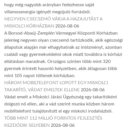
hogy még nagyobb arányban fedezhesse saját
villamosenergia-igényét megújuló forrásból.
NEGYVEN CSECSEMŐ VÁRJA A HAZAJUTÁST A
MISKOLCI KÓRHÁZBAN
2026-08-06
A Borsod-Abaúj-Zemplén Vármegyei Központi Kórházban
jelenleg negyven olyan csecsemő tartózkodik, akik egészségi
állapotuk alapján már elhagyhatnák az intézményt, azonban
családi vagy gyermekvédelmi okok miatt továbbra is kórházi
ellátásban maradnak. Országos szinten több mint 320
gyermek érintett hasonló helyzetben, akik átlagosan több
mint 105 napot töltenek kórházban.
HÁROM MOBILTELEFONT LOPOTT EGY MISKOLCI
TAKARÍTÓ, VÁDAT EMELTEK ELLENE
2026-08-06
Vádat emelt a Miskolci Járási Ügyészség egy takarítóként
dolgozó nő ellen, aki a vád szerint munka közben három
mobiltelefont tulajdonított el egy miskolci irodaházból.
TÖBB MINT 112 MILLIÓ FORINTOS FEJLESZTÉS
KEZDŐDIK SELYEBEN
2026-08-06