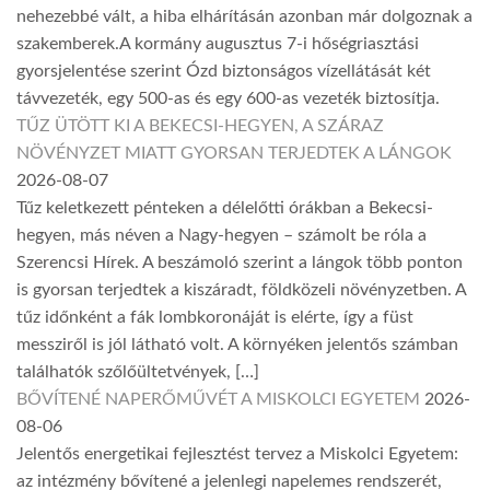
nehezebbé vált, a hiba elhárításán azonban már dolgoznak a
szakemberek.A kormány augusztus 7-i hőségriasztási
gyorsjelentése szerint Ózd biztonságos vízellátását két
távvezeték, egy 500-as és egy 600-as vezeték biztosítja.
TŰZ ÜTÖTT KI A BEKECSI-HEGYEN, A SZÁRAZ
NÖVÉNYZET MIATT GYORSAN TERJEDTEK A LÁNGOK
2026-08-07
Tűz keletkezett pénteken a délelőtti órákban a Bekecsi-
hegyen, más néven a Nagy-hegyen – számolt be róla a
Szerencsi Hírek. A beszámoló szerint a lángok több ponton
is gyorsan terjedtek a kiszáradt, földközeli növényzetben. A
tűz időnként a fák lombkoronáját is elérte, így a füst
messziről is jól látható volt. A környéken jelentős számban
találhatók szőlőültetvények, […]
BŐVÍTENÉ NAPERŐMŰVÉT A MISKOLCI EGYETEM
2026-
08-06
Jelentős energetikai fejlesztést tervez a Miskolci Egyetem:
az intézmény bővítené a jelenlegi napelemes rendszerét,