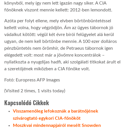
könyvből, mely így nem lett igazán nagy siker. A CIA
főnöknek viszont mennie kellett: 2012-ben lemondott.
Azóta per folyt ellene, mely elvben börtönbüntetéssel
kellett volna, hogy végződjön. Ám az ügyes tábornok jó
vádalkut kötött: végül két évre bírói felügyelet alá kerül
ugyan, de nem kell börtönbe mennie. A 100 ezer dolláros
pénzbüntetés nem örömhír, de Petraeus tábornok igen
elégedett volt: most már a jövőmre koncentrálok –
nyilatkozta a nyugdíjas hadfi, aki szolgálati titkokat árult el
a szeretőjének miközben a CIA főnöke volt.
Fotó: Europress AFP Images
(Visited 2 times, 1 visits today)
Kapcsolódó Cikkek
Visszamenőleg lefokoznák a barátnőjének
szivárogtató egykori CIA-főnököt
Moszkvai mindennapjairól mesélt Snowden