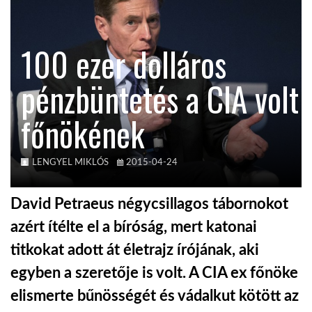
TROPICALMAGAZIN
100 ezer dolláros
GLOBOTV
pénzbüntetés a CIA volt
főnökének
AFRIKA TUDÁSTÁR
A NAP SZÉPE
LENGYEL MIKLÓS
2015-04-24
David Petraeus négycsillagos tábornokot
LINKTR.EE
azért ítélte el a bíróság, mert katonai
titkokat adott át életrajz írójának, aki
GLOBOZSARU
egyben a szeretője is volt. A CIA ex főnöke
elismerte bűnösségét és vádalkut kötött az
DOBRAVERO.HU