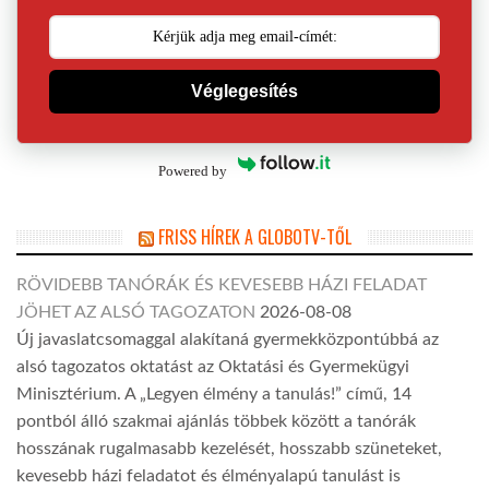
Véglegesítés
Powered by
FRISS HÍREK A GLOBOTV-TŐL
RÖVIDEBB TANÓRÁK ÉS KEVESEBB HÁZI FELADAT
JÖHET AZ ALSÓ TAGOZATON
2026-08-08
Új javaslatcsomaggal alakítaná gyermekközpontúbbá az
alsó tagozatos oktatást az Oktatási és Gyermekügyi
Minisztérium. A „Legyen élmény a tanulás!” című, 14
pontból álló szakmai ajánlás többek között a tanórák
hosszának rugalmasabb kezelését, hosszabb szüneteket,
kevesebb házi feladatot és élményalapú tanulást is