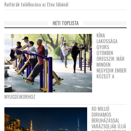
Kultúrák találkozása az Etna lábánál
HETI TOPLISTA
KÍNA
LAKOSSÁGA
GYORS
ÜTEMBEN
ÖREGSZIK: MÁR
MINDEN
NEGYEDIK EMBER
KÖZELÍT A
NYUGDÍJKORHOZ
80 MILLIÓ
DIRHAMOS
BERUHÁZÁSSAL
VARÁZSOLJÁK ÚJJÁ