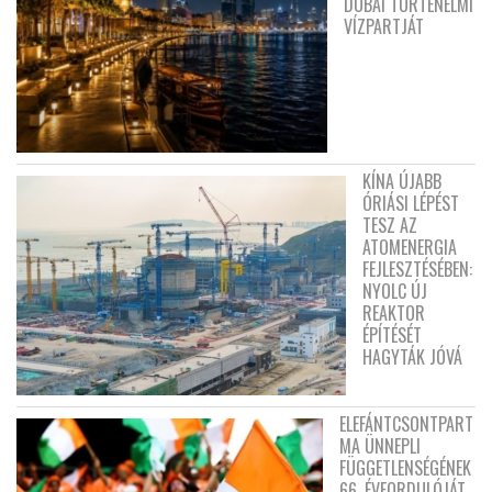
DUBAI TÖRTÉNELMI
VÍZPARTJÁT
KÍNA ÚJABB
ÓRIÁSI LÉPÉST
TESZ AZ
ATOMENERGIA
FEJLESZTÉSÉBEN:
NYOLC ÚJ
REAKTOR
ÉPÍTÉSÉT
HAGYTÁK JÓVÁ
ELEFÁNTCSONTPART
MA ÜNNEPLI
FÜGGETLENSÉGÉNEK
66. ÉVFORDULÓJÁT