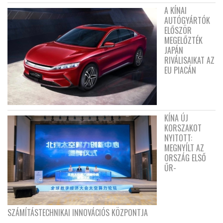
A KÍNAI
AUTÓGYÁRTÓK
ELŐSZÖR
MEGELŐZTÉK
JAPÁN
RIVÁLISAIKAT AZ
EU PIACÁN
KÍNA ÚJ
KORSZAKOT
NYITOTT:
MEGNYÍLT AZ
ORSZÁG ELSŐ
ŰR-
SZÁMÍTÁSTECHNIKAI INNOVÁCIÓS KÖZPONTJA