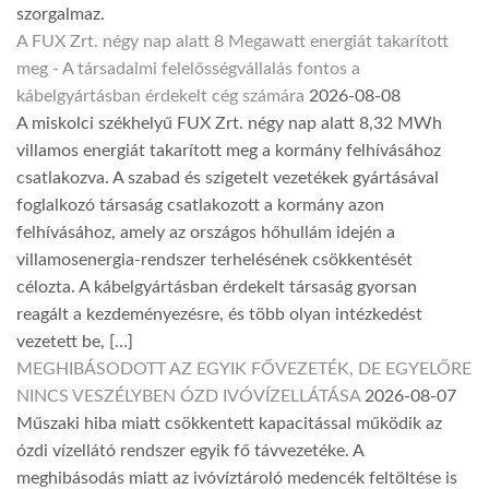
szorgalmaz.
A FUX Zrt. négy nap alatt 8 Megawatt energiát takarított
meg - A társadalmi felelősségvállalás fontos a
kábelgyártásban érdekelt cég számára
2026-08-08
A miskolci székhelyű FUX Zrt. négy nap alatt 8,32 MWh
villamos energiát takarított meg a kormány felhívásához
csatlakozva. A szabad és szigetelt vezetékek gyártásával
foglalkozó társaság csatlakozott a kormány azon
felhívásához, amely az országos hőhullám idején a
villamosenergia-rendszer terhelésének csökkentését
célozta. A kábelgyártásban érdekelt társaság gyorsan
reagált a kezdeményezésre, és több olyan intézkedést
vezetett be, […]
MEGHIBÁSODOTT AZ EGYIK FŐVEZETÉK, DE EGYELŐRE
NINCS VESZÉLYBEN ÓZD IVÓVÍZELLÁTÁSA
2026-08-07
Műszaki hiba miatt csökkentett kapacitással működik az
ózdi vízellátó rendszer egyik fő távvezetéke. A
meghibásodás miatt az ivóvíztároló medencék feltöltése is