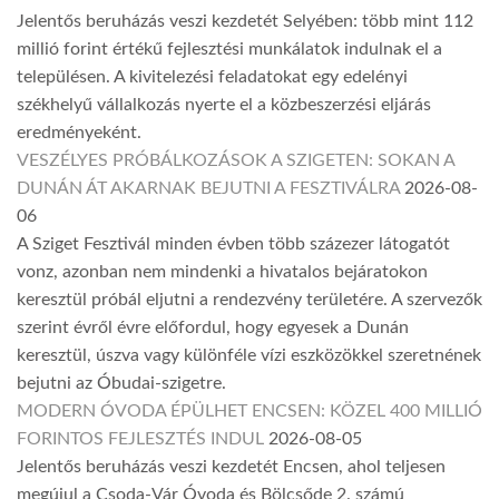
Jelentős beruházás veszi kezdetét Selyében: több mint 112
millió forint értékű fejlesztési munkálatok indulnak el a
településen. A kivitelezési feladatokat egy edelényi
székhelyű vállalkozás nyerte el a közbeszerzési eljárás
eredményeként.
VESZÉLYES PRÓBÁLKOZÁSOK A SZIGETEN: SOKAN A
DUNÁN ÁT AKARNAK BEJUTNI A FESZTIVÁLRA
2026-08-
06
A Sziget Fesztivál minden évben több százezer látogatót
vonz, azonban nem mindenki a hivatalos bejáratokon
keresztül próbál eljutni a rendezvény területére. A szervezők
szerint évről évre előfordul, hogy egyesek a Dunán
keresztül, úszva vagy különféle vízi eszközökkel szeretnének
bejutni az Óbudai-szigetre.
MODERN ÓVODA ÉPÜLHET ENCSEN: KÖZEL 400 MILLIÓ
FORINTOS FEJLESZTÉS INDUL
2026-08-05
Jelentős beruházás veszi kezdetét Encsen, ahol teljesen
megújul a Csoda-Vár Óvoda és Bölcsőde 2. számú