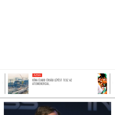
KÖZEL-KELET
AUSZTRÁLIA
A VILÁG ITTHON
MÉDIA
ÁZSIA
KÍNA ÚJABB ÓRIÁSI LÉPÉST TESZ AZ
ATOMENERGIA…
GLOBOTV BP
HÍR3D