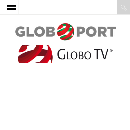
FŐOLDAL
AFRIKA
EURÓPA
ÁZSIA
ÉSZAK-AMERIKA
LATIN-AMERIKA