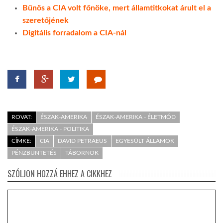
Bűnös a CIA volt főnöke, mert államtitkokat árult el a
szeretőjének
Digitális forradalom a CIA-nál
ROVAT:
ÉSZAK-AMERIKA
ÉSZAK-AMERIKA - ÉLETMÓD
ÉSZAK-AMERIKA - POLITIKA
CÍMKE:
CIA
DAVID PETRAEUS
EGYESÜLT ÁLLAMOK
PÉNZBÜNTETÉS
TÁBORNOK
SZÓLJON HOZZÁ EHHEZ A CIKKHEZ