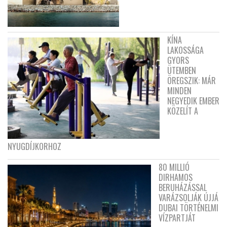
KÍNA
LAKOSSÁGA
GYORS
ÜTEMBEN
ÖREGSZIK: MÁR
MINDEN
NEGYEDIK EMBER
KÖZELÍT A
NYUGDÍJKORHOZ
80 MILLIÓ
DIRHAMOS
BERUHÁZÁSSAL
VARÁZSOLJÁK ÚJJÁ
DUBAI TÖRTÉNELMI
VÍZPARTJÁT