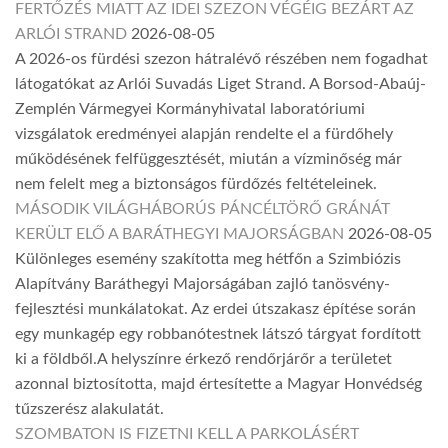
FERTŐZÉS MIATT AZ IDEI SZEZON VÉGÉIG BEZÁRT AZ
ARLÓI STRAND
2026-08-05
A 2026-os fürdési szezon hátralévő részében nem fogadhat
látogatókat az Arlói Suvadás Liget Strand. A Borsod-Abaúj-
Zemplén Vármegyei Kormányhivatal laboratóriumi
vizsgálatok eredményei alapján rendelte el a fürdőhely
működésének felfüggesztését, miután a vízminőség már
nem felelt meg a biztonságos fürdőzés feltételeinek.
MÁSODIK VILÁGHÁBORÚS PÁNCÉLTÖRŐ GRÁNÁT
KERÜLT ELŐ A BARÁTHEGYI MAJORSÁGBAN
2026-08-05
Különleges esemény szakította meg hétfőn a Szimbiózis
Alapítvány Baráthegyi Majorságában zajló tanösvény-
fejlesztési munkálatokat. Az erdei útszakasz építése során
egy munkagép egy robbanótestnek látszó tárgyat fordított
ki a földből.A helyszínre érkező rendőrjárőr a területet
azonnal biztosította, majd értesítette a Magyar Honvédség
tűzszerész alakulatát.
SZOMBATON IS FIZETNI KELL A PARKOLÁSÉRT