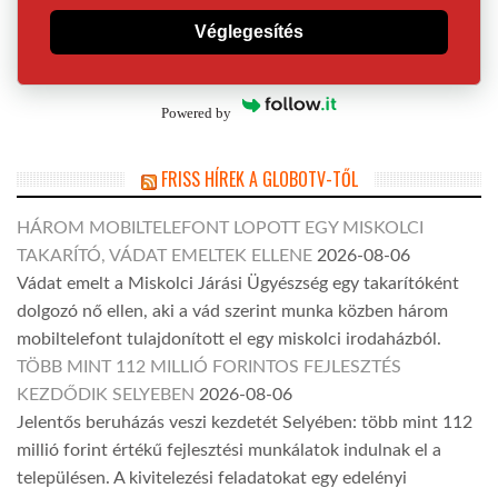
Véglegesítés
Powered by
FRISS HÍREK A GLOBOTV-TŐL
HÁROM MOBILTELEFONT LOPOTT EGY MISKOLCI
TAKARÍTÓ, VÁDAT EMELTEK ELLENE
2026-08-06
Vádat emelt a Miskolci Járási Ügyészség egy takarítóként
dolgozó nő ellen, aki a vád szerint munka közben három
mobiltelefont tulajdonított el egy miskolci irodaházból.
TÖBB MINT 112 MILLIÓ FORINTOS FEJLESZTÉS
KEZDŐDIK SELYEBEN
2026-08-06
Jelentős beruházás veszi kezdetét Selyében: több mint 112
millió forint értékű fejlesztési munkálatok indulnak el a
településen. A kivitelezési feladatokat egy edelényi