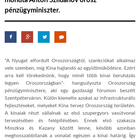
mondta Anton Sziluanov orosz
pénzügyminiszter.
TROPICALMAGAZIN
GLOBOTV
AFRIKA TUDÁSTÁR
“A Nyugat elfordult Oroszországtól, szankciókat alkalmaz
vele szemben, míg Kína hajlandó az együttműködésre. Ezért
A NAP SZÉPE
arra kell törekednünk, hogy minél több kínai beruházás
legyen Oroszországban”- hangsúlyozta Oroszország
pénzügyminisztere, aki egy gazdasági fórumon beszélt
LINKTR.EE
Szentpéterváron. Külön kiemelte azokat az infrastrukturális
fejlesztéseket, melyeket Kína tervez Oroszország területén.
A kínaiak részt vállalnak az első szupergyors vasútvonal
GLOBOZSARU
tervezésében és felépítésében. Ennek első szakasza
Moszkva és Kazany között lenne, később azonban
DOBRAVERO.HU
meghosszabbítanák a vonalat egészen a kínai határig. Így