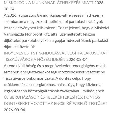
MISKOLCON A MUNKANAP-ÁTHELYEZÉS MIATT
2026-
08-04
A 2026. augusztus 8-i munkanap-áthelyezés miatt ezen a
szombaton a megszokott hétköznapi parkolási szabályok
lesznek érvényben Miskolcon. Ez azt jelenti, hogy a Miskolci
Városgazda Nonprofit Kft. által üzemeltetett felszíni
díjköteles parkolóhelyeken a gépjárművezetőknek parkolási
díjat kell fizetniük.
INGYENES ESTI STRANDOLÁSSAL SEGÍTI A LAKOSOKAT
TISZAÚJVÁROS A HŐSÉG IDEJÉN
2026-08-04
A rendkívüli hőség és a megnövekedett energiaigény miatt
átmeneti energiatakarékossági intézkedéseket vezetett be
Tiszaújváros önkormányzata. A döntés célja, hogy
csökkentsék az energiafelhasználást úgy, hogy közben a
legfontosabb közszolgáltatások zavartalanul működjenek.
ÚJ BERUHÁZÁSOK ÉS TELEKÉRTÉKESÍTÉS: FONTOS
DÖNTÉSEKET HOZOTT AZ ENCSI KÉPVISELŐ-TESTÜLET
2026-08-04