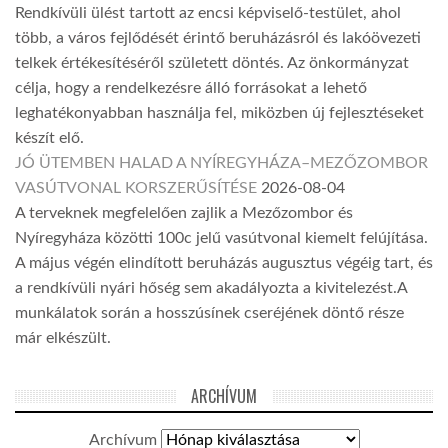
Rendkívüli ülést tartott az encsi képviselő-testület, ahol
több, a város fejlődését érintő beruházásról és lakóövezeti
telkek értékesítéséről született döntés. Az önkormányzat
célja, hogy a rendelkezésre álló forrásokat a lehető
leghatékonyabban használja fel, miközben új fejlesztéseket
készít elő.
JÓ ÜTEMBEN HALAD A NYÍREGYHÁZA–MEZŐZOMBOR
VASÚTVONAL KORSZERŰSÍTÉSE
2026-08-04
A terveknek megfelelően zajlik a Mezőzombor és
Nyíregyháza közötti 100c jelű vasútvonal kiemelt felújítása.
A május végén elindított beruházás augusztus végéig tart, és
a rendkívüli nyári hőség sem akadályozta a kivitelezést.A
munkálatok során a hosszúsínek cseréjének döntő része
már elkészült.
ARCHÍVUM
Archívum