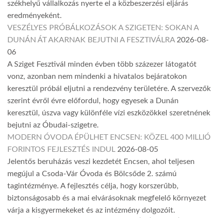
székhelyű vállalkozás nyerte el a közbeszerzési eljárás
eredményeként.
VESZÉLYES PRÓBÁLKOZÁSOK A SZIGETEN: SOKAN A
DUNÁN ÁT AKARNAK BEJUTNI A FESZTIVÁLRA
2026-08-
06
A Sziget Fesztivál minden évben több százezer látogatót
vonz, azonban nem mindenki a hivatalos bejáratokon
keresztül próbál eljutni a rendezvény területére. A szervezők
szerint évről évre előfordul, hogy egyesek a Dunán
keresztül, úszva vagy különféle vízi eszközökkel szeretnének
bejutni az Óbudai-szigetre.
MODERN ÓVODA ÉPÜLHET ENCSEN: KÖZEL 400 MILLIÓ
FORINTOS FEJLESZTÉS INDUL
2026-08-05
Jelentős beruházás veszi kezdetét Encsen, ahol teljesen
megújul a Csoda-Vár Óvoda és Bölcsőde 2. számú
tagintézménye. A fejlesztés célja, hogy korszerűbb,
biztonságosabb és a mai elvárásoknak megfelelő környezet
várja a kisgyermekeket és az intézmény dolgozóit.