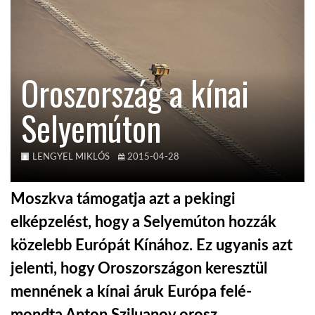
KÖZEL-KELET
Oroszország a kínai
AUSZTRÁLIA
Selyemúton
A VILÁG ITTHON
LENGYEL MIKLÓS
2015-04-28
MÉDIA
Moszkva támogatja azt a pekingi
elképzelést, hogy a Selyemúton hozzák
közelebb Európát Kínához. Ez ugyanis azt
GLOBOTV BP
jelenti, hogy Oroszországon keresztül
mennének a kínai áruk Európa felé-
HÍR3D