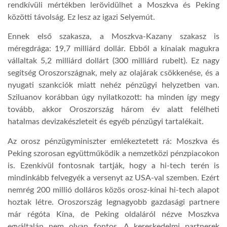
rendkívüli mértékben lerövidülhet a Moszkva és Peking
közötti távolság. Ez lesz az igazi Selyemút.
LATIMO.HU
Ennek első szakasza, a Moszkva-Kazany szakasz is
méregdrága: 19,7 milliárd dollár. Ebből a kínaiak magukra
GLOBOBOOK
vállaltak 5,2 milliárd dollárt (300 milliárd rubelt). Ez nagy
segítség Oroszországnak, mely az olajárak csökkenése, és a
nyugati szankciók miatt nehéz pénzügyi helyzetben van.
Sziluanov korábban úgy nyilatkozott: ha minden így megy
tovább, akkor Oroszország három év alatt felélheti
hatalmas devizakészleteit és egyéb pénzügyi tartalékait.
Az orosz pénzügyminiszter emlékeztetett rá: Moszkva és
Peking szorosan együttműködik a nemzetközi pénzpiacokon
is. Ezenkívül fontosnak tartják, hogy a hi-tech terén is
mindinkább felvegyék a versenyt az USA-val szemben. Ezért
nemrég 200 millió dolláros közös orosz-kínai hi-tech alapot
hoztak létre. Oroszország legnagyobb gazdasági partnere
már régóta Kína, de Peking oldaláról nézve Moszkva
egyáltalán nem olyan fontos. A kereskedelmi partnerek