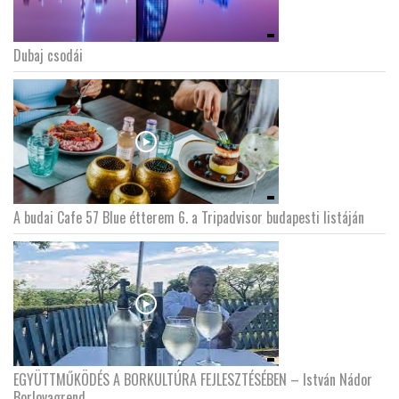
Dubaj csodái
A budai Cafe 57 Blue étterem 6. a Tripadvisor budapesti listáján
EGYÜTTMŰKÖDÉS A BORKULTÚRA FEJLESZTÉSÉBEN – István Nádor
Borlovagrend