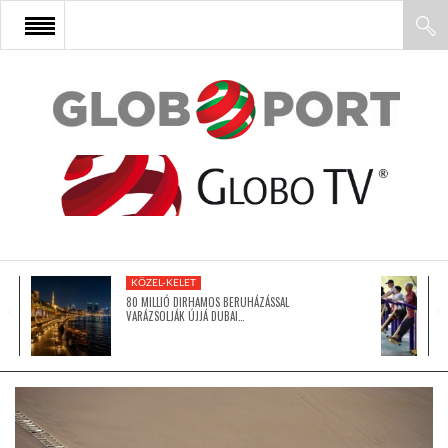
FŐOLDAL
AFRIKA
EURÓPA
KÖZEL-KELET
ÁZSIA
80 MILLIÓ DIRHAMOS BERUHÁZÁSSAL
VARÁZSOLJÁK ÚJJÁ DUBAI…
ÉSZAK-AMERIKA
LATIN-AMERIKA