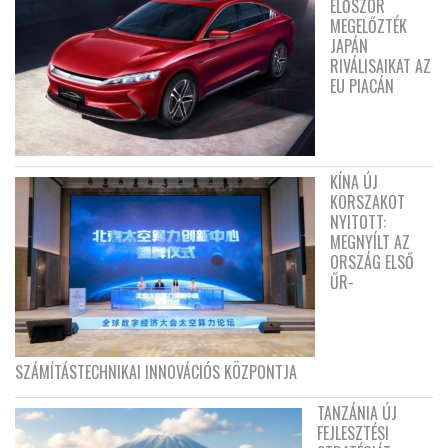
ELŐSZÖR
MEGELŐZTÉK
JAPÁN
RIVÁLISAIKAT AZ
EU PIACÁN
KÍNA ÚJ
KORSZAKOT
NYITOTT:
MEGNYÍLT AZ
ORSZÁG ELSŐ
ŰR-
SZÁMÍTÁSTECHNIKAI INNOVÁCIÓS KÖZPONTJA
TANZÁNIA ÚJ
FEJLESZTÉSI