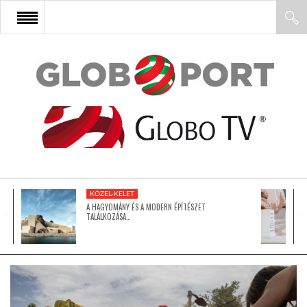
FŐOLDAL
AFRIKA
EURÓPA
KÖZEL-KELET
ÁZSIA
A HAGYOMÁNY ÉS A MODERN ÉPÍTÉSZET
TALÁLKOZÁSA…
ÉSZAK-AMERIKA
LATIN-AMERIKA