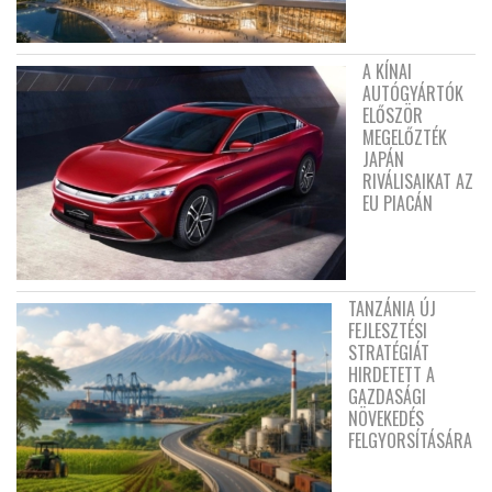
A KÍNAI
AUTÓGYÁRTÓK
ELŐSZÖR
MEGELŐZTÉK
JAPÁN
RIVÁLISAIKAT AZ
EU PIACÁN
TANZÁNIA ÚJ
FEJLESZTÉSI
STRATÉGIÁT
HIRDETETT A
GAZDASÁGI
NÖVEKEDÉS
FELGYORSÍTÁSÁRA