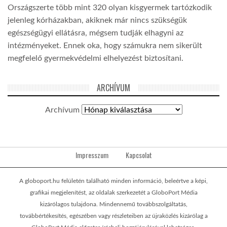
Országszerte több mint 320 olyan kisgyermek tartózkodik
jelenleg kórházakban, akiknek már nincs szükségük
egészségügyi ellátásra, mégsem tudják elhagyni az
intézményeket. Ennek oka, hogy számukra nem sikerült
megfelelő gyermekvédelmi elhelyezést biztosítani.
ARCHÍVUM
Archívum
Impresszum
Kapcsolat
A globoport.hu felületén található minden információ, beleértve a képi,
grafikai megjelenítést, az oldalak szerkezetét a GloboPort Média
kizárólagos tulajdona. Mindennemű továbbszolgáltatás,
továbbértékesítés, egészében vagy részleteiben az újraközlés kizárólag a