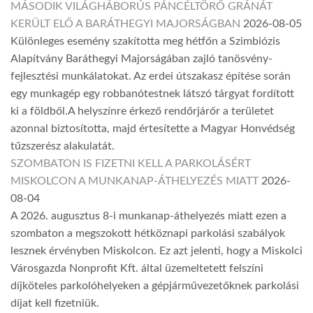
MÁSODIK VILÁGHÁBORÚS PÁNCÉLTÖRŐ GRÁNÁT
KERÜLT ELŐ A BARÁTHEGYI MAJORSÁGBAN
2026-08-05
Különleges esemény szakította meg hétfőn a Szimbiózis
Alapítvány Baráthegyi Majorságában zajló tanösvény-
fejlesztési munkálatokat. Az erdei útszakasz építése során
egy munkagép egy robbanótestnek látszó tárgyat fordított
ki a földből.A helyszínre érkező rendőrjárőr a területet
azonnal biztosította, majd értesítette a Magyar Honvédség
tűzszerész alakulatát.
SZOMBATON IS FIZETNI KELL A PARKOLÁSÉRT
MISKOLCON A MUNKANAP-ÁTHELYEZÉS MIATT
2026-
08-04
A 2026. augusztus 8-i munkanap-áthelyezés miatt ezen a
szombaton a megszokott hétköznapi parkolási szabályok
lesznek érvényben Miskolcon. Ez azt jelenti, hogy a Miskolci
Városgazda Nonprofit Kft. által üzemeltetett felszíni
díjköteles parkolóhelyeken a gépjárművezetőknek parkolási
díjat kell fizetniük.