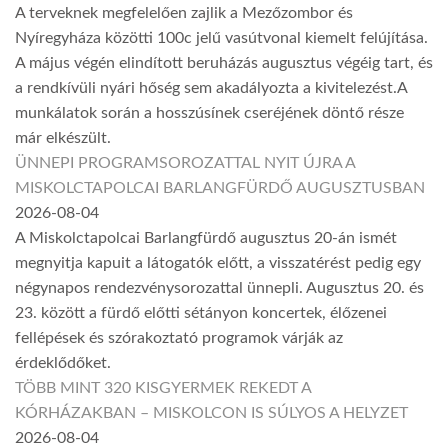
A terveknek megfelelően zajlik a Mezőzombor és
Nyíregyháza közötti 100c jelű vasútvonal kiemelt felújítása.
A május végén elindított beruházás augusztus végéig tart, és
a rendkívüli nyári hőség sem akadályozta a kivitelezést.A
munkálatok során a hosszúsínek cseréjének döntő része
már elkészült.
ÜNNEPI PROGRAMSOROZATTAL NYIT ÚJRA A
MISKOLCTAPOLCAI BARLANGFÜRDŐ AUGUSZTUSBAN
2026-08-04
A Miskolctapolcai Barlangfürdő augusztus 20-án ismét
megnyitja kapuit a látogatók előtt, a visszatérést pedig egy
négynapos rendezvénysorozattal ünnepli. Augusztus 20. és
23. között a fürdő előtti sétányon koncertek, élőzenei
fellépések és szórakoztató programok várják az
érdeklődőket.
TÖBB MINT 320 KISGYERMEK REKEDT A
KÓRHÁZAKBAN – MISKOLCON IS SÚLYOS A HELYZET
2026-08-04