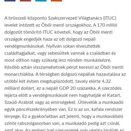
TROPICALMAGAZIN
A brüsszeli központú Szakszervezeti Világtanács (ITUC)
levelet intézett az Öböl menti országokhoz. A 170 millió
GLOBOTV
dolgozót tömörítő ITUC követeli, hogy az Öböl menti
országok engedjék haza az ott dolgozó nepáli
vendégmunkásokat. Nyilván sokan elvesztették
AFRIKA TUDÁSTÁR
családtagjaikat, vagy sebesültek vannak a családban és
most otthon nagy szükség lesz minden munkáskézre.
Később aztán visszamehetnek pénzt keresni az Öböl menti
A NAP SZÉPE
monarchiákba. A térségben dolgozó nepáliak hazautalása az
utóbbi két évben megduplázódott, tavaly elérte 4,32
LINKTR.EE
milliárd dollárt, ez a nepáli GDP 20 százaléka. A szerződés
lejárta előtt a vendégmunkások nem hagyhatják el Katart,
Szaúd-Arábiát vagy az emírségeket. Útlevelük a munkaadó
GLOBOZSARU
egyik páncélszekrényében van. Ez is az un. kafala rendszer
lényege. Ez a gyakorlatban azt jelenti, hogy a munkavállaló
szinte rabszolgasorban van, a munkaadó pedig azt csinál,
DOBRAVERO.HU
amit akar. Az emberi jogi szervezetek már régóta bírálják az