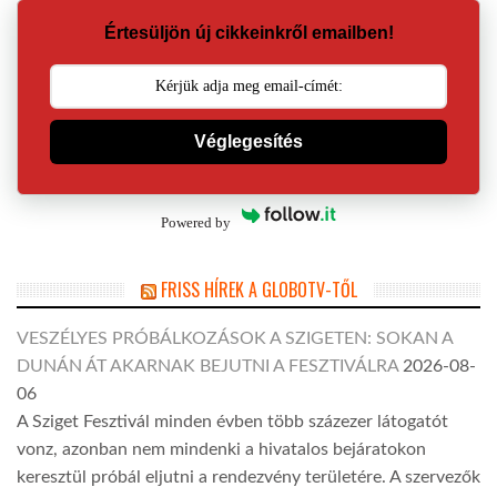
Értesüljön új cikkeinkről emailben!
Véglegesítés
Powered by
FRISS HÍREK A GLOBOTV-TŐL
VESZÉLYES PRÓBÁLKOZÁSOK A SZIGETEN: SOKAN A
DUNÁN ÁT AKARNAK BEJUTNI A FESZTIVÁLRA
2026-08-
06
A Sziget Fesztivál minden évben több százezer látogatót
vonz, azonban nem mindenki a hivatalos bejáratokon
keresztül próbál eljutni a rendezvény területére. A szervezők