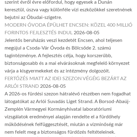
szerint évről évre előfordul, hogy egyesek a Dunán
keresztül, úszva vagy különféle vízi eszközökkel szeretnének
bejutni az Óbudai-szigetre.
MODERN ÓVODA ÉPÜLHET ENCSEN: KÖZEL 400 MILLIÓ
FORINTOS FEJLESZTÉS INDUL
2026-08-05
Jelentős beruházás veszi kezdetét Encsen, ahol teljesen
megújul a Csoda-Vár Óvoda és Bölcsőde 2. számú
tagintézménye. A fejlesztés célja, hogy korszerűbb,
biztonságosabb és a mai elvárásoknak megfelelő környezet
várja a kisgyermekeket és az intézmény dolgozóit.
FERTŐZÉS MIATT AZ IDEI SZEZON VÉGÉIG BEZÁRT AZ
ARLÓI STRAND
2026-08-05
A 2026-os fürdési szezon hátralévő részében nem fogadhat
látogatókat az Arlói Suvadás Liget Strand. A Borsod-Abaúj-
Zemplén Vármegyei Kormányhivatal laboratóriumi
vizsgálatok eredményei alapján rendelte el a fürdőhely
működésének felfüggesztését, miután a vízminőség már
nem felelt meg a biztonságos fürdőzés feltételeinek.