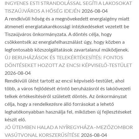
INGYENES ESTI STRANDOLÁSSAL SEGÍTI A LAKOSOKAT
TISZAÚJVÁROS A HŐSÉG IDEJÉN
2026-08-04
A rendkívüli hőség és a megnövekedett energiaigény miatt
átmeneti energiatakarékossági intézkedéseket vezetett be
Tiszaújváros önkormányzata. A döntés célja, hogy
csökkentsék az energiafelhasználást úgy, hogy közben a
legfontosabb közszolgáltatások zavartalanul működjenek.
ÚJ BERUHÁZÁSOK ÉS TELEKÉRTÉKESÍTÉS: FONTOS
DÖNTÉSEKET HOZOTT AZ ENCSI KÉPVISELŐ-TESTÜLET
2026-08-04
Rendkívüli ülést tartott az encsi képviselő-testület, ahol
több, a város fejlődését érintő beruházásról és lakóövezeti
telkek értékesítéséről született döntés. Az önkormányzat
célja, hogy a rendelkezésre álló forrásokat a lehető
leghatékonyabban használja fel, miközben új fejlesztéseket
készít elő.
JÓ ÜTEMBEN HALAD A NYÍREGYHÁZA–MEZŐZOMBOR
VASÚTVONAL KORSZERŰSÍTÉSE
2026-08-04