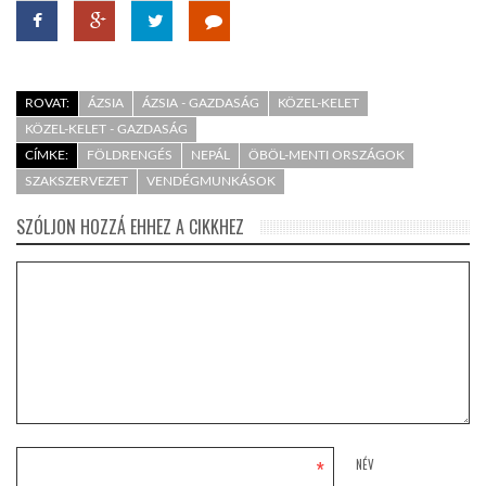
ROVAT:
ÁZSIA
ÁZSIA - GAZDASÁG
KÖZEL-KELET
KÖZEL-KELET - GAZDASÁG
CÍMKE:
FÖLDRENGÉS
NEPÁL
ÖBÖL-MENTI ORSZÁGOK
SZAKSZERVEZET
VENDÉGMUNKÁSOK
SZÓLJON HOZZÁ EHHEZ A CIKKHEZ
*
NÉV