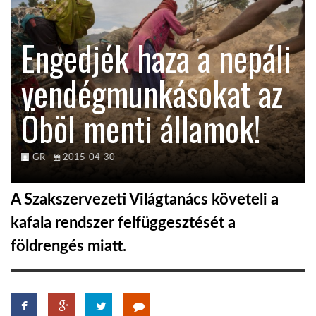
KÖZEL-KELET
Engedjék haza a nepáli
vendégmunkásokat az
AUSZTRÁLIA
Öböl menti államok!
A VILÁG ITTHON
GR
2015-04-30
MÉDIA
A Szakszervezeti Világtanács követeli a
kafala rendszer felfüggesztését a
földrengés miatt.
GLOBOTV BP
HÍR3D