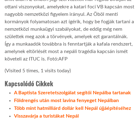
ottani viszonyokat, amelyekre a katari foci VB kapcsán most
LATIMO.HU
nagyobb nemzetközi figyelem irányul. Az Öböl menti
kormányok folyamatosan azt ígérik, hogy be fogják tartani a
nemzetközi munkaügyi szabályokat, de eddig még nem
GLOBOBOOK
születtek meg azok a törvények, amelyek ezt garantálnák.
Így a munkaadók továbbra is fenntartják a kafala rendszert,
amelynek eltörlését most a nepáli tragédia kapcsán ismét
követeli az ITUC is. Fotó:AFP
(Visited 5 times, 1 visits today)
Kapcsolódó Cikkek
A Baptista Szeretetszolgálat segítői Nepálba tartanak
Földrengés után most lavina fenyeget Nepálban
Több mint hatmilliárd dollár kell Nepál újjáépítéséhez
Visszavárja a turistákat Nepál