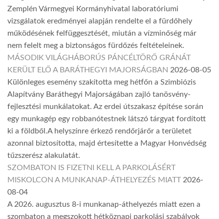
Zemplén Vármegyei Kormányhivatal laboratóriumi
vizsgálatok eredményei alapján rendelte el a fürdőhely
működésének felfüggesztését, miután a vízminőség már
nem felelt meg a biztonságos fürdőzés feltételeinek.
MÁSODIK VILÁGHÁBORÚS PÁNCÉLTÖRŐ GRÁNÁT
KERÜLT ELŐ A BARÁTHEGYI MAJORSÁGBAN
2026-08-05
Különleges esemény szakította meg hétfőn a Szimbiózis
Alapítvány Baráthegyi Majorságában zajló tanösvény-
fejlesztési munkálatokat. Az erdei útszakasz építése során
egy munkagép egy robbanótestnek látszó tárgyat fordított
ki a földből.A helyszínre érkező rendőrjárőr a területet
azonnal biztosította, majd értesítette a Magyar Honvédség
tűzszerész alakulatát.
SZOMBATON IS FIZETNI KELL A PARKOLÁSÉRT
MISKOLCON A MUNKANAP-ÁTHELYEZÉS MIATT
2026-
08-04
A 2026. augusztus 8-i munkanap-áthelyezés miatt ezen a
szombaton a megszokott hétköznapi parkolási szabályok