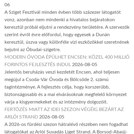
06
A Sziget Fesztivál minden évben több százezer látogatót
vonz, azonban nem mindenki a hivatalos bejáratokon
keresztül próbál eljutni a rendezvény területére. A szervezők
szerint évről évre előfordul, hogy egyesek a Dunán
keresztül, úszva vagy különféle vízi eszközökkel szeretnének
bejutni az Óbudai-szigetre.
MODERN ÓVODA ÉPÜLHET ENCSEN: KÖZEL 400 MILLIÓ
FORINTOS FEJLESZTÉS INDUL
2026-08-05
Jelentős beruházás veszi kezdetét Encsen, ahol teljesen
megújul a Csoda-Vár Óvoda és Bölcsőde 2. számú
tagintézménye. A fejlesztés célja, hogy korszerűbb,
biztonságosabb és a mai elvárásoknak megfelelő környezet
várja a kisgyermekeket és az intézmény dolgozóit.
FERTŐZÉS MIATT AZ IDEI SZEZON VÉGÉIG BEZÁRT AZ
ARLÓI STRAND
2026-08-05
A 2026-os fürdési szezon hátralévő részében nem fogadhat
látogatókat az Arlói Suvadás Liget Strand. A Borsod-Abaúj-