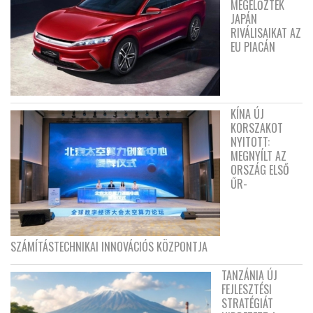
MEGELŐZTÉK
JAPÁN
RIVÁLISAIKAT AZ
EU PIACÁN
KÍNA ÚJ
KORSZAKOT
NYITOTT:
MEGNYÍLT AZ
ORSZÁG ELSŐ
ŰR-
SZÁMÍTÁSTECHNIKAI INNOVÁCIÓS KÖZPONTJA
TANZÁNIA ÚJ
FEJLESZTÉSI
STRATÉGIÁT