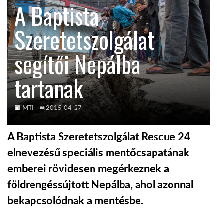
A Baptista
KÖZEL-KELET
Szeretetszolgálat
segítői Nepálba
AUSZTRÁLIA
tartanak
A VILÁG ITTHON
MTI
2015-04-27
MÉDIA
A Baptista Szeretetszolgálat Rescue 24
elnevezésű speciális mentőcsapatának
emberei rövidesen megérkeznek a
GLOBOTV BP
földrengéssújtott Nepálba, ahol azonnal
bekapcsolódnak a mentésbe.
HÍR3D