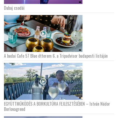
Dubaj csodái
A budai Cafe 57 Blue étterem 6. a Tripadvisor budapesti listáján
EGYÜTTMŰKÖDÉS A BORKULTÚRA FEJLESZTÉSÉBEN – István Nádor
Borlovagrend