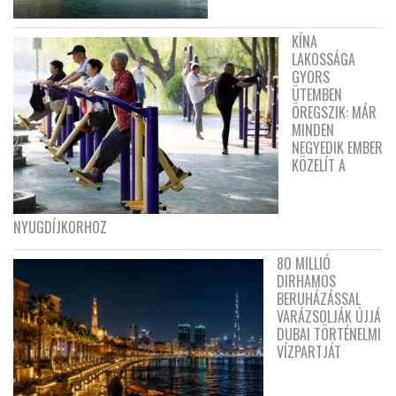
KÍNA
LAKOSSÁGA
GYORS
ÜTEMBEN
ÖREGSZIK: MÁR
MINDEN
NEGYEDIK EMBER
KÖZELÍT A
NYUGDÍJKORHOZ
80 MILLIÓ
DIRHAMOS
BERUHÁZÁSSAL
VARÁZSOLJÁK ÚJJÁ
DUBAI TÖRTÉNELMI
VÍZPARTJÁT