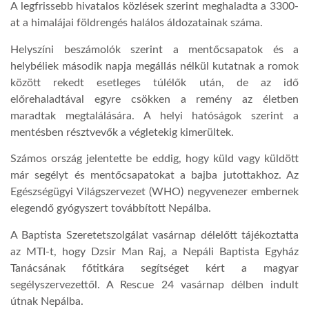
A legfrissebb hivatalos közlések szerint meghaladta a 3300-
at a himalájai földrengés halálos áldozatainak száma.
Helyszíni beszámolók szerint a mentőcsapatok és a
helybéliek második napja megállás nélkül kutatnak a romok
között rekedt esetleges túlélők után, de az idő
előrehaladtával egyre csökken a remény az életben
maradtak megtalálására. A helyi hatóságok szerint a
mentésben résztvevők a végletekig kimerültek.
Számos ország jelentette be eddig, hogy küld vagy küldött
már segélyt és mentőcsapatokat a bajba jutottakhoz. Az
Egészségügyi Világszervezet (WHO) negyvenezer embernek
elegendő gyógyszert továbbított Nepálba.
A Baptista Szeretetszolgálat vasárnap délelőtt tájékoztatta
az MTI-t, hogy Dzsir Man Raj, a Nepáli Baptista Egyház
Tanácsának főtitkára segítséget kért a magyar
segélyszervezettől. A Rescue 24 vasárnap délben indult
útnak Nepál
ba.