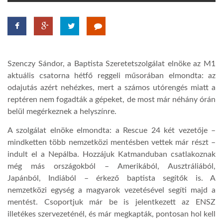
TROPICALMAGAZIN
GLOBOTV
Szenczy Sándor, a Baptista Szeretetszolgálat elnöke az M1
aktuális csatorna hétfő reggeli műsorában elmondta: az
AFRIKA TUDÁSTÁR
odajutás azért nehézkes, mert a számos utórengés miatt a
reptéren nem fogadták a gépeket, de most már néhány órán
belül megérkeznek a helyszínre.
A NAP SZÉPE
A szolgálat elnöke elmondta: a Rescue 24 két vezetője –
mindketten több nemzetközi mentésben vettek már részt –
LINKTR.EE
indult el a Nepálba. Hozzájuk Katmanduban csatlakoznak
még más országokból – Amerikából, Ausztráliából,
Japánból, Indiából – érkező baptista segítők is. A
GLOBOZSARU
nemzetközi egység a magyarok vezetésével segíti majd a
mentést. Csoportjuk már be is jelentkezett az ENSZ
DOBRAVERO.HU
illetékes szervezeténél, és már megkapták, pontosan hol kell