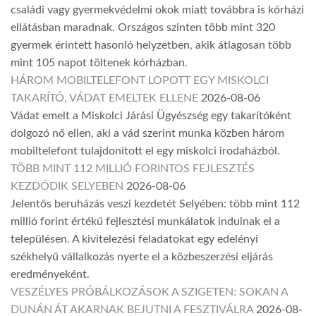
családi vagy gyermekvédelmi okok miatt továbbra is kórházi
ellátásban maradnak. Országos szinten több mint 320
gyermek érintett hasonló helyzetben, akik átlagosan több
mint 105 napot töltenek kórházban.
HÁROM MOBILTELEFONT LOPOTT EGY MISKOLCI
TAKARÍTÓ, VÁDAT EMELTEK ELLENE
2026-08-06
Vádat emelt a Miskolci Járási Ügyészség egy takarítóként
dolgozó nő ellen, aki a vád szerint munka közben három
mobiltelefont tulajdonított el egy miskolci irodaházból.
TÖBB MINT 112 MILLIÓ FORINTOS FEJLESZTÉS
KEZDŐDIK SELYEBEN
2026-08-06
Jelentős beruházás veszi kezdetét Selyében: több mint 112
millió forint értékű fejlesztési munkálatok indulnak el a
településen. A kivitelezési feladatokat egy edelényi
székhelyű vállalkozás nyerte el a közbeszerzési eljárás
eredményeként.
VESZÉLYES PRÓBÁLKOZÁSOK A SZIGETEN: SOKAN A
DUNÁN ÁT AKARNAK BEJUTNI A FESZTIVÁLRA
2026-08-