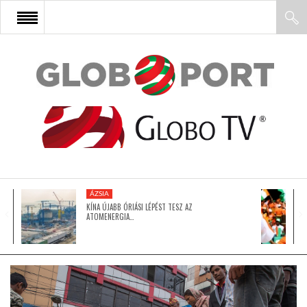
FŐOLDAL
AFRIKA
EURÓPA
ÁZSIA
ÁZSIA
KÍNA ÚJABB ÓRIÁSI LÉPÉST TESZ AZ
ATOMENERGIA…
ÉSZAK-AMERIKA
LATIN-AMERIKA