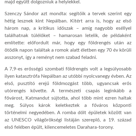
majd együtt dolgozniuk a helyiekkel.
LATIMO.HU
Szenczy Sándor azt mondta: segítőik a tervek szerint egy
hétig lesznek kint Nepálban. Kitért arra is, hogy az első
három nap, a kritikus időszak – amíg nagyobb eséllyel
GLOBOBOOK
találhatnak túlélőket – hamarosan letelik, de példaként
említette: előfordult már, hogy egy földrengés után az
ötödik napon találtak a romok alatt életben egy 70 év körüli
asszonyt, így a reményt nem szabad feladni.
A 7,9-es erősségű szombati földrengés volt a legsúlyosabb
ilyen katasztrófa Nepálban az utóbbi nyolcvanegy évben. Az
első, pusztító erejű földmozgást több, ugyancsak erős
utórengés követte. A természeti csapás leginkább a
fővárost, Katmandut sújtotta, ahol több mint ezren haltak
meg. Súlyos károk keletkeztek a főváros központi
történelmi negyedében. A romba dőlt épületek között van
az UNESCO világörökségi listáján szereplő, a 19. század
első felében épült, kilencemeletes Darahara-torony.