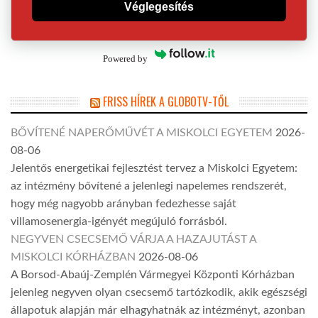
Véglegesítés
Powered by
FRISS HÍREK A GLOBOTV-TŐL
BŐVÍTENÉ NAPERŐMŰVÉT A MISKOLCI EGYETEM
2026-
08-06
Jelentős energetikai fejlesztést tervez a Miskolci Egyetem:
az intézmény bővítené a jelenlegi napelemes rendszerét,
hogy még nagyobb arányban fedezhesse saját
villamosenergia-igényét megújuló forrásból.
NEGYVEN CSECSEMŐ VÁRJA A HAZAJUTÁST A
MISKOLCI KÓRHÁZBAN
2026-08-06
A Borsod-Abaúj-Zemplén Vármegyei Központi Kórházban
jelenleg negyven olyan csecsemő tartózkodik, akik egészségi
állapotuk alapján már elhagyhatnák az intézményt, azonban