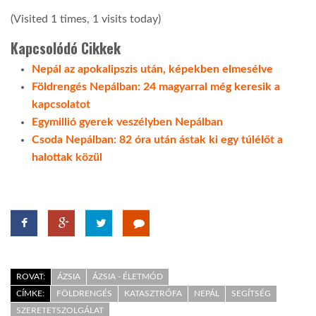
(Visited 1 times, 1 visits today)
Kapcsolódó Cikkek
Nepál az apokalipszis után, képekben elmesélve
Földrengés Nepálban: 24 magyarral még keresik a
kapcsolatot
Egymillió gyerek veszélyben Nepálban
Csoda Nepálban: 82 óra után ástak ki egy túlélőt a
halottak közül
ROVAT:
ÁZSIA
ÁZSIA - ÉLETMÓD
CÍMKE:
FÖLDRENGÉS
KATASZTRÓFA
NEPÁL
SEGÍTSÉG
SZERETETSZOLGÁLAT