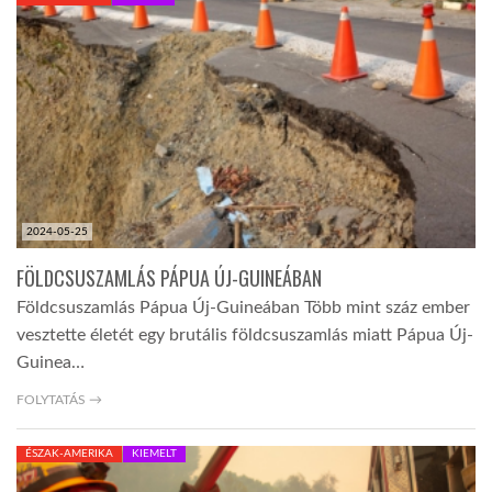
KÖZEL-KELET
AUSZTRÁLIA
A VILÁG ITTHON
2024-05-25
MÉDIA
FÖLDCSUSZAMLÁS PÁPUA ÚJ-GUINEÁBAN
Földcsuszamlás Pápua Új-Guineában Több mint száz ember
vesztette életét egy brutális földcsuszamlás miatt Pápua Új-
Guinea…
GLOBOTV BP
FOLYTATÁS →
ÉSZAK-AMERIKA
KIEMELT
HÍR3D