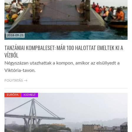
LATIMO.HU
GLOBOBOOK
2018-09-21
TANZÁNIAI KOMPBALESET: MÁR 100 HALOTTAT EMELTEK KI A
VÍZBŐL
Négyszázan utazhattak a kompon, amikor az elsüllyedt a
Viktória-tavon.
FOLYTATÁS →
EURÓPA
KIEMELT