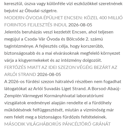
keresztül, úszva vagy különféle vízi eszközökkel szeretnének
bejutni az Óbudai-szigetre.
MODERN ÓVODA ÉPÜLHET ENCSEN: KÖZEL 400 MILLIÓ
FORINTOS FEJLESZTÉS INDUL
2026-08-05
Jelentős beruházás veszi kezdetét Encsen, ahol teljesen
megújul a Csoda-Vár Óvoda és Bölcsőde 2. számú
tagintézménye. A fejlesztés célja, hogy korszerűbb,
biztonságosabb és a mai elvárásoknak megfelelő környezet
várja a kisgyermekeket és az intézmény dolgozóit.
FERTŐZÉS MIATT AZ IDEI SZEZON VÉGÉIG BEZÁRT AZ
ARLÓI STRAND
2026-08-05
A 2026-os fürdési szezon hátralévő részében nem fogadhat
látogatókat az Arlói Suvadás Liget Strand. A Borsod-Abaúj-
Zemplén Vármegyei Kormányhivatal laboratóriumi
vizsgálatok eredményei alapján rendelte el a fürdőhely
működésének felfüggesztését, miután a vízminőség már
nem felelt meg a biztonságos fürdőzés feltételeinek.
MÁSODIK VILÁGHÁBORÚS PÁNCÉLTÖRŐ GRÁNÁT