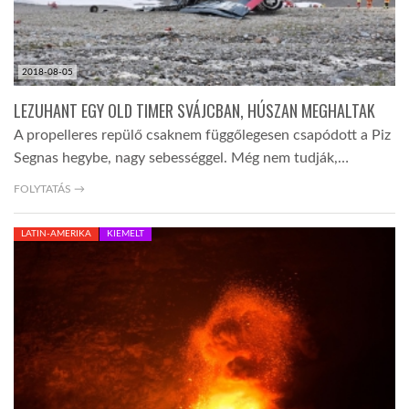
2018-08-05
LEZUHANT EGY OLD TIMER SVÁJCBAN, HÚSZAN MEGHALTAK
A propelleres repülő csaknem függőlegesen csapódott a Piz
Segnas hegybe, nagy sebességgel. Még nem tudják,…
FOLYTATÁS →
LATIN-AMERIKA
KIEMELT