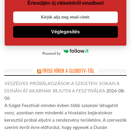
Értesüljön új cikkeinkről emailben!
Véglegesítés
Powered by
FRISS HÍREK A GLOBOTV-TŐL
VESZÉLYES PRÓBÁLKOZÁSOK A SZIGETEN: SOKAN A
DUNÁN ÁT AKARNAK BEJUTNI A FESZTIVÁLRA
2026-08-
06
A Sziget Fesztivál minden évben több százezer látogatót
vonz, azonban nem mindenki a hivatalos bejáratokon
keresztül próbál eljutni a rendezvény területére. A szervezők
szerint évről évre előfordul, hogy egyesek a Dunán