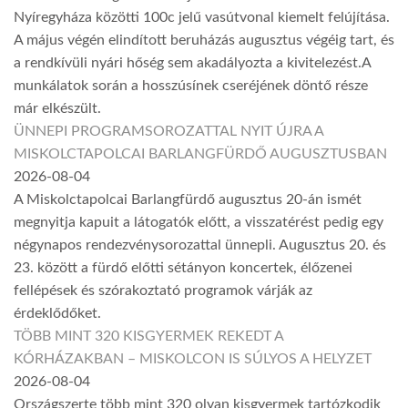
Nyíregyháza közötti 100c jelű vasútvonal kiemelt felújítása.
A május végén elindított beruházás augusztus végéig tart, és
a rendkívüli nyári hőség sem akadályozta a kivitelezést.A
munkálatok során a hosszúsínek cseréjének döntő része
már elkészült.
ÜNNEPI PROGRAMSOROZATTAL NYIT ÚJRA A
MISKOLCTAPOLCAI BARLANGFÜRDŐ AUGUSZTUSBAN
2026-08-04
A Miskolctapolcai Barlangfürdő augusztus 20-án ismét
megnyitja kapuit a látogatók előtt, a visszatérést pedig egy
négynapos rendezvénysorozattal ünnepli. Augusztus 20. és
23. között a fürdő előtti sétányon koncertek, élőzenei
fellépések és szórakoztató programok várják az
érdeklődőket.
TÖBB MINT 320 KISGYERMEK REKEDT A
KÓRHÁZAKBAN – MISKOLCON IS SÚLYOS A HELYZET
2026-08-04
Országszerte több mint 320 olyan kisgyermek tartózkodik