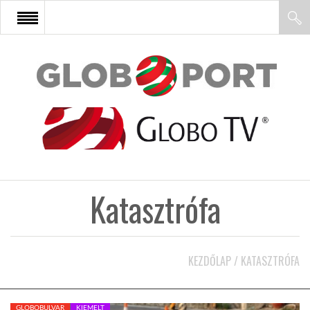
FŐOLDAL
AFRIKA
EURÓPA
Katasztrófa
ÁZSIA
ÉSZAK-AMERIKA
KEZDŐLAP
/
KATASZTRÓFA
LATIN-AMERIKA
GLOBOBULVAR
KIEMELT