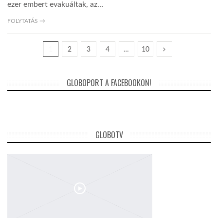
ezer embert evakuáltak, az…
FOLYTATÁS →
1
2
3
4
…
10
GLOBOPORT A FACEBOOKON!
GLOBOTV