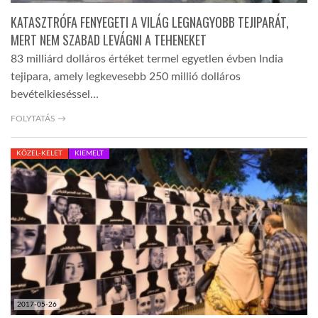
KATASZTRÓFA FENYEGETI A VILÁG LEGNAGYOBB TEJIPARÁT,
MERT NEM SZABAD LEVÁGNI A TEHENEKET
83 milliárd dolláros értéket termel egyetlen évben India
tejipara, amely legkevesebb 250 millió dolláros
bevételkieséssel…
FOLYTATÁS →
KÖZEL-KELET
KIEMELT
2017-05-26