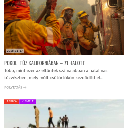
TROPICALMAGAZIN
GLOBOTV
AFRIKA TUDÁSTÁR
2018-11-17
POKOLI TŰZ KALIFORNIÁBAN – 71 HALOTT
A NAP SZÉPE
Több, mint ezer az eltűntek száma abban a hatalmas
tűzvészben, mely múlt csütörtökön kezdődött el…
LINKTR.EE
FOLYTATÁS →
AFRIKA
KIEMELT
GLOBOZSARU
DOBRAVERO.HU