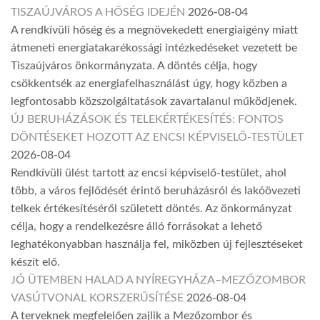
TISZAÚJVÁROS A HŐSÉG IDEJÉN
2026-08-04
A rendkívüli hőség és a megnövekedett energiaigény miatt
átmeneti energiatakarékossági intézkedéseket vezetett be
Tiszaújváros önkormányzata. A döntés célja, hogy
csökkentsék az energiafelhasználást úgy, hogy közben a
legfontosabb közszolgáltatások zavartalanul működjenek.
ÚJ BERUHÁZÁSOK ÉS TELEKÉRTÉKESÍTÉS: FONTOS
DÖNTÉSEKET HOZOTT AZ ENCSI KÉPVISELŐ-TESTÜLET
2026-08-04
Rendkívüli ülést tartott az encsi képviselő-testület, ahol
több, a város fejlődését érintő beruházásról és lakóövezeti
telkek értékesítéséről született döntés. Az önkormányzat
célja, hogy a rendelkezésre álló forrásokat a lehető
leghatékonyabban használja fel, miközben új fejlesztéseket
készít elő.
JÓ ÜTEMBEN HALAD A NYÍREGYHÁZA–MEZŐZOMBOR
VASÚTVONAL KORSZERŰSÍTÉSE
2026-08-04
A terveknek megfelelően zajlik a Mezőzombor és