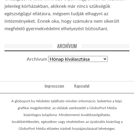
jelenleg kórházakban, akiknek már nincs szükségük
egészségügyi ellátásra, mégsem tudják elhagyni az
intézményeket. Ennek oka, hogy számukra nem sikerült
megfelelő gyermekvédelmi elhelyezést biztosítani.
ARCHÍVUM
Archívum
Impresszum
Kapcsolat
A globoport.hu felületén található minden információ, beleértve a képi,
grafikai megjelenítést, az oldalak szerkezetét a GloboPort Média
kizárólagos tulajdona. Mindennemű továbbszolgáltatás,
továbbértékesítés, egészében vagy részleteiben az újraközlés kizárólag a
GloboPort Média előzetes írásbeli hozzájárulásával lehetséges.