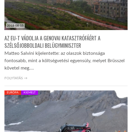
2018-08-15
AZ EU-T VÁDOLJA A GENOVAI KATASZTRÓFÁÉRT A
SZÉLSŐJOBBOLDALI BELÜGYMINISZTER
Matteo Salvini kijelentette: az olaszok biztonsága
fontosabb, mint a költségvetési egyensúly, melyet Brüsszel
követel meg.…
FOLYTATÁS →
EURÓPA
KIEMELT