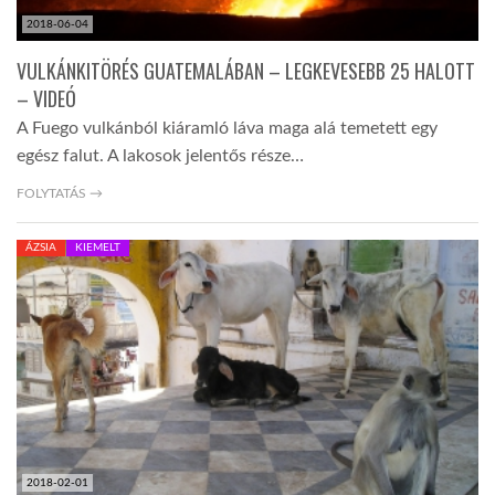
2018-06-04
VULKÁNKITÖRÉS GUATEMALÁBAN – LEGKEVESEBB 25 HALOTT
– VIDEÓ
A Fuego vulkánból kiáramló láva maga alá temetett egy
egész falut. A lakosok jelentős része…
FOLYTATÁS →
ÁZSIA
KIEMELT
2018-02-01