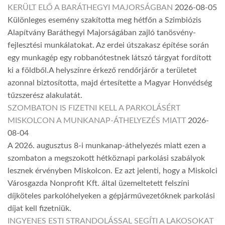
KERÜLT ELŐ A BARÁTHEGYI MAJORSÁGBAN
2026-08-05
Különleges esemény szakította meg hétfőn a Szimbiózis
Alapítvány Baráthegyi Majorságában zajló tanösvény-
fejlesztési munkálatokat. Az erdei útszakasz építése során
egy munkagép egy robbanótestnek látszó tárgyat fordított
ki a földből.A helyszínre érkező rendőrjárőr a területet
azonnal biztosította, majd értesítette a Magyar Honvédség
tűzszerész alakulatát.
SZOMBATON IS FIZETNI KELL A PARKOLÁSÉRT
MISKOLCON A MUNKANAP-ÁTHELYEZÉS MIATT
2026-
08-04
A 2026. augusztus 8-i munkanap-áthelyezés miatt ezen a
szombaton a megszokott hétköznapi parkolási szabályok
lesznek érvényben Miskolcon. Ez azt jelenti, hogy a Miskolci
Városgazda Nonprofit Kft. által üzemeltetett felszíni
díjköteles parkolóhelyeken a gépjárművezetőknek parkolási
díjat kell fizetniük.
INGYENES ESTI STRANDOLÁSSAL SEGÍTI A LAKOSOKAT