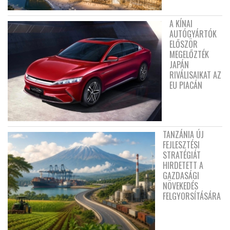
A KÍNAI
AUTÓGYÁRTÓK
ELŐSZÖR
MEGELŐZTÉK
JAPÁN
RIVÁLISAIKAT AZ
EU PIACÁN
TANZÁNIA ÚJ
FEJLESZTÉSI
STRATÉGIÁT
HIRDETETT A
GAZDASÁGI
NÖVEKEDÉS
FELGYORSÍTÁSÁRA