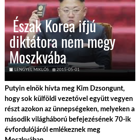
KÖZEL-KELET
Észak Korea ifjú
diktátora nem megy
AUSZTRÁLIA
Moszkvába
A VILÁG ITTHON
LENGYEL MIKLÓS
2015-05-01
MÉDIA
Putyin elnök hívta meg Kim Dzsongunt,
hogy sok külföldi vezetővel együtt vegyen
részt azokon az ünnepségeken, melyeken a
GLOBOTV BP
második világháború befejezésének 70-ik
évfordulójáról emlékeznek meg
HÍR3D