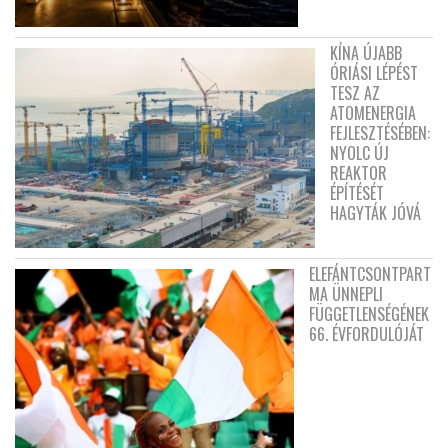
KÍNA ÚJABB
ÓRIÁSI LÉPÉST
TESZ AZ
ATOMENERGIA
FEJLESZTÉSÉBEN:
NYOLC ÚJ
REAKTOR
ÉPÍTÉSÉT
HAGYTÁK JÓVÁ
ELEFÁNTCSONTPART
MA ÜNNEPLI
FÜGGETLENSÉGÉNEK
66. ÉVFORDULÓJÁT