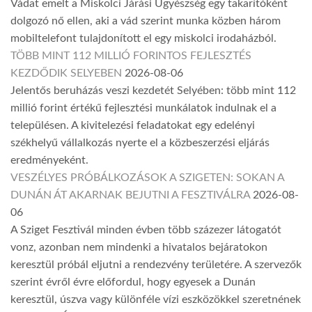
Vádat emelt a Miskolci Járási Ügyészség egy takarítóként
dolgozó nő ellen, aki a vád szerint munka közben három
mobiltelefont tulajdonított el egy miskolci irodaházból.
TÖBB MINT 112 MILLIÓ FORINTOS FEJLESZTÉS
KEZDŐDIK SELYEBEN
2026-08-06
Jelentős beruházás veszi kezdetét Selyében: több mint 112
millió forint értékű fejlesztési munkálatok indulnak el a
településen. A kivitelezési feladatokat egy edelényi
székhelyű vállalkozás nyerte el a közbeszerzési eljárás
eredményeként.
VESZÉLYES PRÓBÁLKOZÁSOK A SZIGETEN: SOKAN A
DUNÁN ÁT AKARNAK BEJUTNI A FESZTIVÁLRA
2026-08-
06
A Sziget Fesztivál minden évben több százezer látogatót
vonz, azonban nem mindenki a hivatalos bejáratokon
keresztül próbál eljutni a rendezvény területére. A szervezők
szerint évről évre előfordul, hogy egyesek a Dunán
keresztül, úszva vagy különféle vízi eszközökkel szeretnének