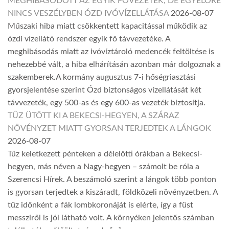
MEGHIBÁSODOTT AZ EGYIK FŐVEZETÉK, DE EGYELŐRE
NINCS VESZÉLYBEN ÓZD IVÓVÍZELLÁTÁSA
2026-08-07
Műszaki hiba miatt csökkentett kapacitással működik az
ózdi vízellátó rendszer egyik fő távvezetéke. A
meghibásodás miatt az ivóvíztároló medencék feltöltése is
nehezebbé vált, a hiba elhárításán azonban már dolgoznak a
szakemberek.A kormány augusztus 7-i hőségriasztási
gyorsjelentése szerint Ózd biztonságos vízellátását két
távvezeték, egy 500-as és egy 600-as vezeték biztosítja.
TŰZ ÜTÖTT KI A BEKECSI-HEGYEN, A SZÁRAZ
NÖVÉNYZET MIATT GYORSAN TERJEDTEK A LÁNGOK
2026-08-07
Tűz keletkezett pénteken a délelőtti órákban a Bekecsi-
hegyen, más néven a Nagy-hegyen – számolt be róla a
Szerencsi Hírek. A beszámoló szerint a lángok több ponton
is gyorsan terjedtek a kiszáradt, földközeli növényzetben. A
tűz időnként a fák lombkoronáját is elérte, így a füst
messziről is jól látható volt. A környéken jelentős számban