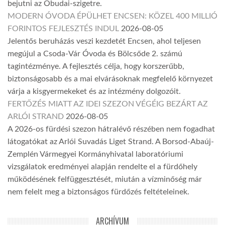
bejutni az Óbudai-szigetre.
MODERN ÓVODA ÉPÜLHET ENCSEN: KÖZEL 400 MILLIÓ
FORINTOS FEJLESZTÉS INDUL
2026-08-05
Jelentős beruházás veszi kezdetét Encsen, ahol teljesen
megújul a Csoda-Vár Óvoda és Bölcsőde 2. számú
tagintézménye. A fejlesztés célja, hogy korszerűbb,
biztonságosabb és a mai elvárásoknak megfelelő környezet
várja a kisgyermekeket és az intézmény dolgozóit.
FERTŐZÉS MIATT AZ IDEI SZEZON VÉGÉIG BEZÁRT AZ
ARLÓI STRAND
2026-08-05
A 2026-os fürdési szezon hátralévő részében nem fogadhat
látogatókat az Arlói Suvadás Liget Strand. A Borsod-Abaúj-
Zemplén Vármegyei Kormányhivatal laboratóriumi
vizsgálatok eredményei alapján rendelte el a fürdőhely
működésének felfüggesztését, miután a vízminőség már
nem felelt meg a biztonságos fürdőzés feltételeinek.
ARCHÍVUM