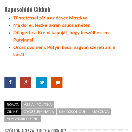
Kapcsolódó Cikkek
Tüntetéssel zárja az óévet Moszkva
Ma dől el, lesz-e ukrán csúcs a héten
Döngette a Kreml kapuját, hogy beszélhessen
Putyinnal
Orosz óvó néni: Putyin bácsi nagyon szereti ám a
kását!
ROVAT:
ÁZSIA - POLITIKA
CÍMKE:
GYŐZELEM NAPJA
KIM DZSONGUN
MOSZKVA
VLAGYIMIR PUTYIN
SZÓLJON HOZZÁ EHHEZ A CIKKHEZ