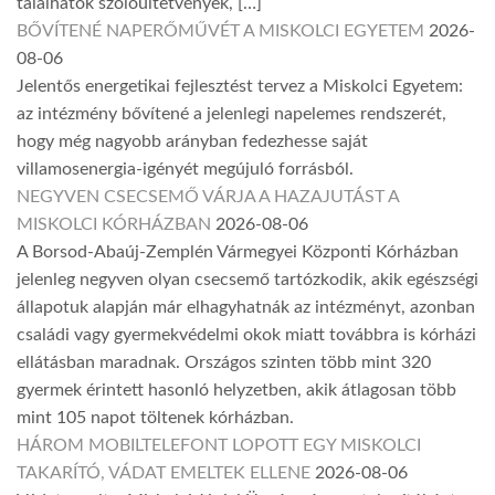
találhatók szőlőültetvények, […]
BŐVÍTENÉ NAPERŐMŰVÉT A MISKOLCI EGYETEM
2026-
08-06
Jelentős energetikai fejlesztést tervez a Miskolci Egyetem:
az intézmény bővítené a jelenlegi napelemes rendszerét,
hogy még nagyobb arányban fedezhesse saját
villamosenergia-igényét megújuló forrásból.
NEGYVEN CSECSEMŐ VÁRJA A HAZAJUTÁST A
MISKOLCI KÓRHÁZBAN
2026-08-06
A Borsod-Abaúj-Zemplén Vármegyei Központi Kórházban
jelenleg negyven olyan csecsemő tartózkodik, akik egészségi
állapotuk alapján már elhagyhatnák az intézményt, azonban
családi vagy gyermekvédelmi okok miatt továbbra is kórházi
ellátásban maradnak. Országos szinten több mint 320
gyermek érintett hasonló helyzetben, akik átlagosan több
mint 105 napot töltenek kórházban.
HÁROM MOBILTELEFONT LOPOTT EGY MISKOLCI
TAKARÍTÓ, VÁDAT EMELTEK ELLENE
2026-08-06