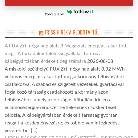
Powered by
FRISS HÍREK A GLOBOTV-TŐL
A FUX Zrt. négy nap alatt 8 Megawatt energiát takarított
meg - A társadalmi felelősségvállalás fontos a
kábelgyártásban érdekelt cég számára
2026-08-08
A miskolci székhelyű FUX Zrt. négy nap alatt 8,32 MWh
villamos energiát takarított meg a kormány felhívásához
csatlakozva. A szabad és szigetelt vezetékek gyártásával
foglalkozó társaság csatlakozott a kormány azon
felhívásához, amely az országos hőhullám idején a
villamosenergia-rendszer terhelésének csökkentését
célozta. A kábelgyártásban érdekelt társaság gyorsan
reagált a kezdeményezésre, és több olyan intézkedést
vezetett be, […]