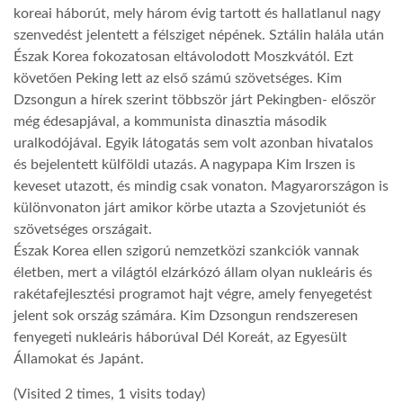
koreai háborút, mely három évig tartott és hallatlanul nagy
szenvedést jelentett a félsziget népének. Sztálin halála után
LATIMO.HU
Észak Korea fokozatosan eltávolodott Moszkvától. Ezt
követően Peking lett az első számú szövetséges. Kim
GLOBOBOOK
Dzsongun a hírek szerint többször járt Pekingben- először
még édesapjával, a kommunista dinasztia második
uralkodójával. Egyik látogatás sem volt azonban hivatalos
és bejelentett külföldi utazás. A nagypapa Kim Irszen is
keveset utazott, és mindig csak vonaton. Magyarországon is
különvonaton járt amikor körbe utazta a Szovjetuniót és
szövetséges országait.
Észak Korea ellen szigorú nemzetközi szankciók vannak
életben, mert a világtól elzárkózó állam olyan nukleáris és
rakétafejlesztési programot hajt végre, amely fenyegetést
jelent sok ország számára. Kim Dzsongun rendszeresen
fenyegeti nukleáris háborúval Dél Koreát, az Egyesült
Államokat és Japánt.
(Visited 2 times, 1 visits today)