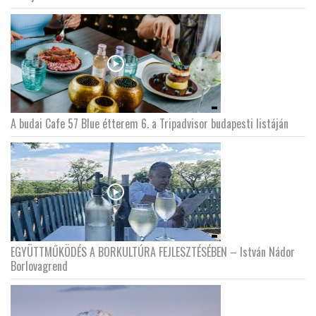
A budai Cafe 57 Blue étterem 6. a Tripadvisor budapesti listáján
EGYÜTTMŰKÖDÉS A BORKULTÚRA FEJLESZTÉSÉBEN – István Nádor
Borlovagrend