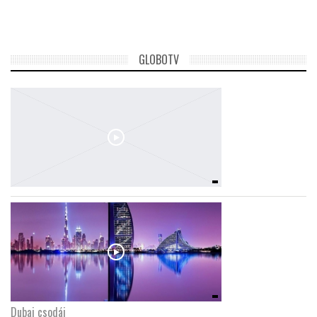
GLOBOTV
Dubaj csodái