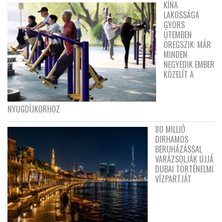
KÍNA
LAKOSSÁGA
GYORS
ÜTEMBEN
ÖREGSZIK: MÁR
MINDEN
NEGYEDIK EMBER
KÖZELÍT A
NYUGDÍJKORHOZ
80 MILLIÓ
DIRHAMOS
BERUHÁZÁSSAL
VARÁZSOLJÁK ÚJJÁ
DUBAI TÖRTÉNELMI
VÍZPARTJÁT