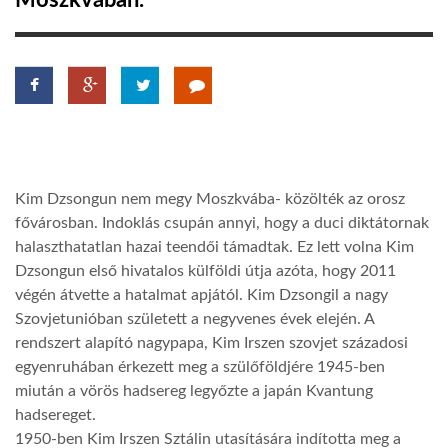
Moszkvában.
TROPICALMAGAZIN
GLOBOTV
AFRIKA TUDÁSTÁR
Kim Dzsongun nem megy Moszkvába- közölték az orosz
fővárosban. Indoklás csupán annyi, hogy a duci diktátornak
A NAP SZÉPE
halaszthatatlan hazai teendői támadtak. Ez lett volna Kim
Dzsongun első hivatalos külföldi útja azóta, hogy 2011
végén átvette a hatalmat apjától. Kim Dzsongil a nagy
LINKTR.EE
Szovjetunióban született a negyvenes évek elején. A
rendszert alapító nagypapa, Kim Irszen szovjet századosi
GLOBOZSARU
egyenruhában érkezett meg a szülőföldjére 1945-ben
miután a vörös hadsereg legyőzte a japán Kvantung
hadsereget.
DOBRAVERO.HU
1950-ben Kim Irszen Sztálin utasítására indította meg a