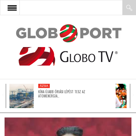
FŐOLDAL
AFRIKA
EURÓPA
ÁZSIA
ÁZSIA
KÍNA ÚJABB ÓRIÁSI LÉPÉST TESZ AZ
ATOMENERGIA…
ÉSZAK-AMERIKA
LATIN-AMERIKA