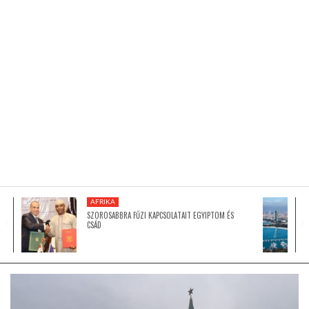
KÖZEL-KELET
AUSZTRÁLIA
A VILÁG ITTHON
MÉDIA
AFRIKA
SZOROSABBRA FŰZI KAPCSOLATAIT EGYIPTOM ÉS
CSÁD
GLOBOTV BP
HÍR3D