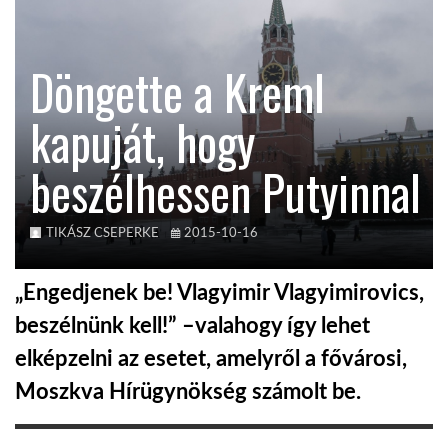
TROPICALMAGAZIN
Döngette a Kreml
GLOBOTV
kapuját, hogy
beszélhessen Putyinnal
AFRIKA TUDÁSTÁR
A NAP SZÉPE
TIKÁSZ CSEPERKE
2015-10-16
„Engedjenek be! Vlagyimir Vlagyimirovics,
LINKTR.EE
beszélnünk kell!” –valahogy így lehet
elképzelni az esetet, amelyről a fővárosi,
GLOBOZSARU
Moszkva Hírügynökség számolt be.
DOBRAVERO.HU