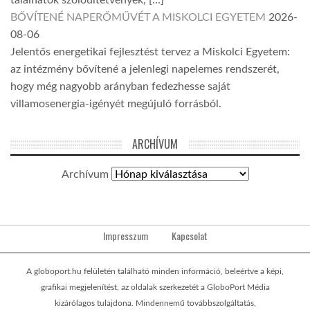
találhatók szőlőültetvények, […]
BŐVÍTENÉ NAPERŐMŰVÉT A MISKOLCI EGYETEM
2026-
08-06
Jelentős energetikai fejlesztést tervez a Miskolci Egyetem:
az intézmény bővítené a jelenlegi napelemes rendszerét,
hogy még nagyobb arányban fedezhesse saját
villamosenergia-igényét megújuló forrásból.
ARCHÍVUM
Archívum
Impresszum
Kapcsolat
A globoport.hu felületén található minden információ, beleértve a képi,
grafikai megjelenítést, az oldalak szerkezetét a GloboPort Média
kizárólagos tulajdona. Mindennemű továbbszolgáltatás,