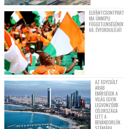
ELEFÁNTCSONTPART
MA ÜNNEPLI
FÜGGETLENSÉGÉNEK
66. ÉVFORDULÓJÁT
AZ EGYESÜLT
ARAB
EMÍRSÉGEK A
VILÁG EGYIK
LEGVONZÓBB
CÉLORSZÁGA
LETT A
BEVÁNDORLÓK
SZÁMÁRA