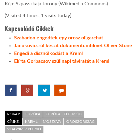
Kép: Szpasszkaja torony (Wikimedia Commons)
(Visited 4 times, 1 visits today)
Kapcsolódó Cikkek
Szabadon engedtek egy orosz oligarchát
Janukovicsról készít dokumentumfilmet Oliver Stone
Engedi a disznólkodást a Kreml
Elírta Gorbacsov szülinapi táviratát a Kreml
ROVAT:
EURÓPA
EURÓPA - ÉLETMÓD
CÍMKE:
KREML
MOSZKVA
OROSZORSZÁG
VLAGYIMIR PUTYIN