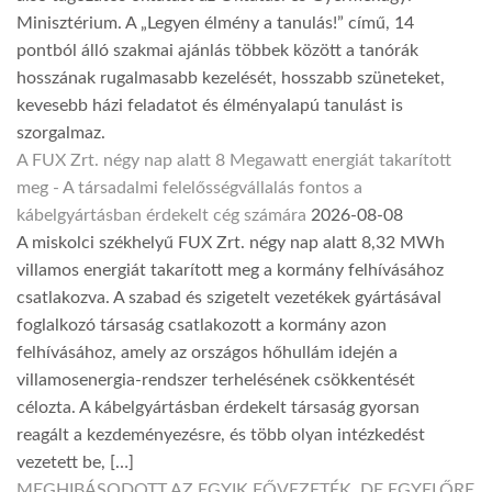
Minisztérium. A „Legyen élmény a tanulás!” című, 14
pontból álló szakmai ajánlás többek között a tanórák
hosszának rugalmasabb kezelését, hosszabb szüneteket,
kevesebb házi feladatot és élményalapú tanulást is
szorgalmaz.
A FUX Zrt. négy nap alatt 8 Megawatt energiát takarított
meg - A társadalmi felelősségvállalás fontos a
kábelgyártásban érdekelt cég számára
2026-08-08
A miskolci székhelyű FUX Zrt. négy nap alatt 8,32 MWh
villamos energiát takarított meg a kormány felhívásához
csatlakozva. A szabad és szigetelt vezetékek gyártásával
foglalkozó társaság csatlakozott a kormány azon
felhívásához, amely az országos hőhullám idején a
villamosenergia-rendszer terhelésének csökkentését
célozta. A kábelgyártásban érdekelt társaság gyorsan
reagált a kezdeményezésre, és több olyan intézkedést
vezetett be, […]
MEGHIBÁSODOTT AZ EGYIK FŐVEZETÉK, DE EGYELŐRE