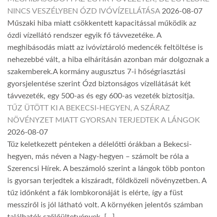
NINCS VESZÉLYBEN ÓZD IVÓVÍZELLÁTÁSA
2026-08-07
Műszaki hiba miatt csökkentett kapacitással működik az
ózdi vízellátó rendszer egyik fő távvezetéke. A
meghibásodás miatt az ivóvíztároló medencék feltöltése is
nehezebbé vált, a hiba elhárításán azonban már dolgoznak a
szakemberek.A kormány augusztus 7-i hőségriasztási
gyorsjelentése szerint Ózd biztonságos vízellátását két
távvezeték, egy 500-as és egy 600-as vezeték biztosítja.
TŰZ ÜTÖTT KI A BEKECSI-HEGYEN, A SZÁRAZ
NÖVÉNYZET MIATT GYORSAN TERJEDTEK A LÁNGOK
2026-08-07
Tűz keletkezett pénteken a délelőtti órákban a Bekecsi-
hegyen, más néven a Nagy-hegyen – számolt be róla a
Szerencsi Hírek. A beszámoló szerint a lángok több ponton
is gyorsan terjedtek a kiszáradt, földközeli növényzetben. A
tűz időnként a fák lombkoronáját is elérte, így a füst
messziről is jól látható volt. A környéken jelentős számban