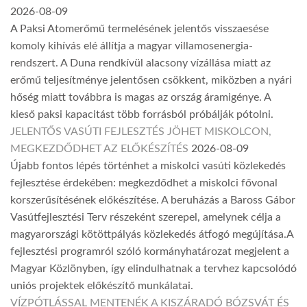
2026-08-09
A Paksi Atomerőmű termelésének jelentős visszaesése
komoly kihívás elé állítja a magyar villamosenergia-
rendszert. A Duna rendkívül alacsony vízállása miatt az
erőmű teljesítménye jelentősen csökkent, miközben a nyári
hőség miatt továbbra is magas az ország áramigénye. A
kieső paksi kapacitást több forrásból próbálják pótolni.
JELENTŐS VASÚTI FEJLESZTÉS JÖHET MISKOLCON,
MEGKEZDŐDHET AZ ELŐKÉSZÍTÉS
2026-08-09
Újabb fontos lépés történhet a miskolci vasúti közlekedés
fejlesztése érdekében: megkezdődhet a miskolci fővonal
korszerűsítésének előkészítése. A beruházás a Baross Gábor
Vasútfejlesztési Terv részeként szerepel, amelynek célja a
magyarországi kötöttpályás közlekedés átfogó megújítása.A
fejlesztési programról szóló kormányhatározat megjelent a
Magyar Közlönyben, így elindulhatnak a tervhez kapcsolódó
uniós projektek előkészítő munkálatai.
VÍZPÓTLÁSSAL MENTENÉK A KISZÁRADÓ BÓZSVÁT ÉS