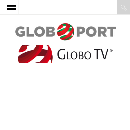
FŐOLDAL
AFRIKA
EURÓPA
ÁZSIA
ÉSZAK-AMERIKA
LATIN-AMERIKA