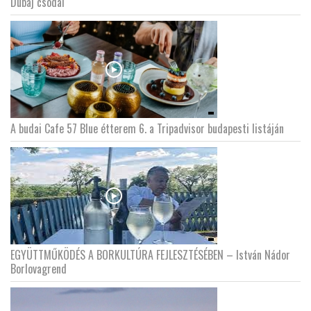
Dubaj csodái
A budai Cafe 57 Blue étterem 6. a Tripadvisor budapesti listáján
EGYÜTTMŰKÖDÉS A BORKULTÚRA FEJLESZTÉSÉBEN – István Nádor
Borlovagrend