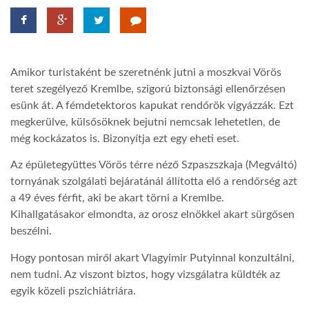
LATIMO.HU
Amikor turistaként be szeretnénk jutni a moszkvai Vörös
GLOBOBOOK
teret szegélyező Kremlbe, szigorú biztonsági ellenőrzésen
esünk át. A fémdetektoros kapukat rendőrök vigyázzák. Ezt
megkerülve, külsősöknek bejutni nemcsak lehetetlen, de
még kockázatos is. Bizonyítja ezt egy eheti eset.
Az épületegyüttes Vörös térre néző Szpaszszkaja (Megváltó)
tornyának szolgálati bejáratánál állította elő a rendőrség azt
a 49 éves férfit, aki be akart törni a Kremlbe.
Kihallgatásakor elmondta, az orosz elnökkel akart sürgősen
beszélni.
Hogy pontosan miről akart Vlagyimir Putyinnal konzultálni,
nem tudni. Az viszont biztos, hogy vizsgálatra küldték az
egyik közeli pszichiátriára.