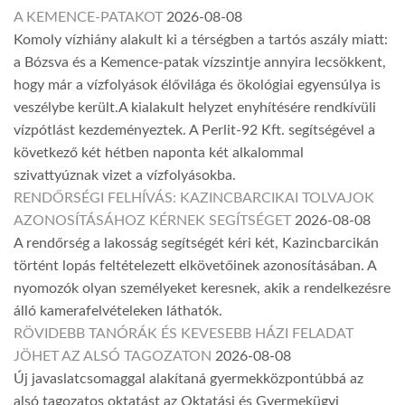
A KEMENCE-PATAKOT
2026-08-08
Komoly vízhiány alakult ki a térségben a tartós aszály miatt:
a Bózsva és a Kemence-patak vízszintje annyira lecsökkent,
hogy már a vízfolyások élővilága és ökológiai egyensúlya is
veszélybe került.A kialakult helyzet enyhítésére rendkívüli
vízpótlást kezdeményeztek. A Perlit-92 Kft. segítségével a
következő két hétben naponta két alkalommal
szivattyúznak vizet a vízfolyásokba.
RENDŐRSÉGI FELHÍVÁS: KAZINCBARCIKAI TOLVAJOK
AZONOSÍTÁSÁHOZ KÉRNEK SEGÍTSÉGET
2026-08-08
A rendőrség a lakosság segítségét kéri két, Kazincbarcikán
történt lopás feltételezett elkövetőinek azonosításában. A
nyomozók olyan személyeket keresnek, akik a rendelkezésre
álló kamerafelvételeken láthatók.
RÖVIDEBB TANÓRÁK ÉS KEVESEBB HÁZI FELADAT
JÖHET AZ ALSÓ TAGOZATON
2026-08-08
Új javaslatcsomaggal alakítaná gyermekközpontúbbá az
alsó tagozatos oktatást az Oktatási és Gyermekügyi