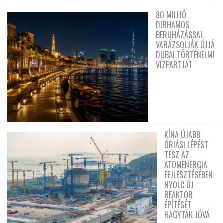
80 MILLIÓ
DIRHAMOS
BERUHÁZÁSSAL
VARÁZSOLJÁK ÚJJÁ
DUBAI TÖRTÉNELMI
VÍZPARTJÁT
KÍNA ÚJABB
ÓRIÁSI LÉPÉST
TESZ AZ
ATOMENERGIA
FEJLESZTÉSÉBEN:
NYOLC ÚJ
REAKTOR
ÉPÍTÉSÉT
HAGYTÁK JÓVÁ