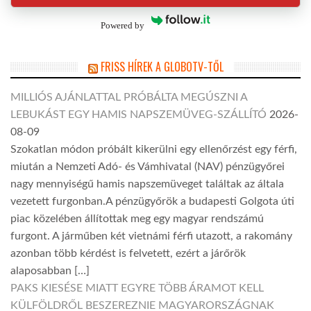
Powered by
FRISS HÍREK A GLOBOTV-TŐL
MILLIÓS AJÁNLATTAL PRÓBÁLTA MEGÚSZNI A
LEBUKÁST EGY HAMIS NAPSZEMÜVEG-SZÁLLÍTÓ
2026-
08-09
Szokatlan módon próbált kikerülni egy ellenőrzést egy férfi,
miután a Nemzeti Adó- és Vámhivatal (NAV) pénzügyőrei
nagy mennyiségű hamis napszemüveget találtak az általa
vezetett furgonban.A pénzügyőrök a budapesti Golgota úti
piac közelében állítottak meg egy magyar rendszámú
furgont. A járműben két vietnámi férfi utazott, a rakomány
azonban több kérdést is felvetett, ezért a járőrök
alaposabban […]
PAKS KIESÉSE MIATT EGYRE TÖBB ÁRAMOT KELL
KÜLFÖLDRŐL BESZEREZNIE MAGYARORSZÁGNAK