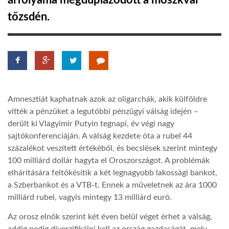
árfolyama megduplázódott a moszkvai
tőzsdén.
TROPICALMAGAZIN
GLOBOTV
AFRIKA TUDÁSTÁR
Amnesztiát kaphatnak azok az oligarchák, akik külföldre
vitték a pénzüket a legutóbbi pénzügyi válság idején –
A NAP SZÉPE
derült ki Vlagyimir Putyin tegnapi, év végi nagy
sajtókonferenciáján. A válság kezdete óta a rubel 44
százalékot veszített értékéből, és becslések szerint mintegy
LINKTR.EE
100 milliárd dollár hagyta el Oroszországot. A problémák
elhárítására feltőkésítik a két legnagyobb lakossági bankot,
a Szberbankot és a VTB-t. Ennek a műveletnek az ára 1000
GLOBOZSARU
milliárd rubel, vagyis mintegy 13 milliárd euró.
Az orosz elnök szerint két éven belül véget érhet a válság,
DOBRAVERO.HU