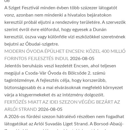
06
A Sziget Fesztivál minden évben több százezer látogatót
vonz, azonban nem mindenki a hivatalos bejáratokon
keresztül próbál eljutni a rendezvény területére. A szervezők
szerint évről évre előfordul, hogy egyesek a Dunán
keresztül, úszva vagy különféle vízi eszközökkel szeretnének
bejutni az Óbudai-szigetre.
MODERN ÓVODA ÉPÜLHET ENCSEN: KÖZEL 400 MILLIÓ
FORINTOS FEJLESZTÉS INDUL
2026-08-05
Jelentős beruházás veszi kezdetét Encsen, ahol teljesen
megújul a Csoda-Vár Óvoda és Bölcsőde 2. számú
tagintézménye. A fejlesztés célja, hogy korszerűbb,
biztonságosabb és a mai elvárásoknak megfelelő környezet
várja a kisgyermekeket és az intézmény dolgozóit.
FERTŐZÉS MIATT AZ IDEI SZEZON VÉGÉIG BEZÁRT AZ
ARLÓI STRAND
2026-08-05
A 2026-os fürdési szezon hátralévő részében nem fogadhat
látogatókat az Arlói Suvadás Liget Strand. A Borsod-Abaúj-