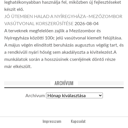
leghatékonyabban használja fel, miközben új fejlesztéseket
készít elő.
JÓ ÜTEMBEN HALAD A NYÍREGYHÁZA–MEZŐZOMBOR
VASÚTVONAL KORSZERŰSÍTÉSE
2026-08-04
A terveknek megfelelően zajlik a Mezőzombor és
Nyíregyháza közötti 100c jelű vasútvonal kiemelt felújítása.
A május végén elindított beruházás augusztus végéig tart, és
a rendkívüli nyári hőség sem akadályozta a kivitelezést.A
munkálatok során a hosszúsínek cseréjének döntő része
már elkészült.
ARCHÍVUM
Archívum
Impresszum
Kapcsolat