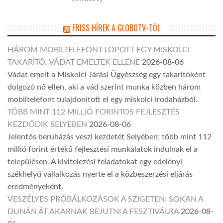
FRISS HÍREK A GLOBOTV-TŐL
HÁROM MOBILTELEFONT LOPOTT EGY MISKOLCI
TAKARÍTÓ, VÁDAT EMELTEK ELLENE
2026-08-06
Vádat emelt a Miskolci Járási Ügyészség egy takarítóként
dolgozó nő ellen, aki a vád szerint munka közben három
mobiltelefont tulajdonított el egy miskolci irodaházból.
TÖBB MINT 112 MILLIÓ FORINTOS FEJLESZTÉS
KEZDŐDIK SELYEBEN
2026-08-06
Jelentős beruházás veszi kezdetét Selyében: több mint 112
millió forint értékű fejlesztési munkálatok indulnak el a
településen. A kivitelezési feladatokat egy edelényi
székhelyű vállalkozás nyerte el a közbeszerzési eljárás
eredményeként.
VESZÉLYES PRÓBÁLKOZÁSOK A SZIGETEN: SOKAN A
DUNÁN ÁT AKARNAK BEJUTNI A FESZTIVÁLRA
2026-08-