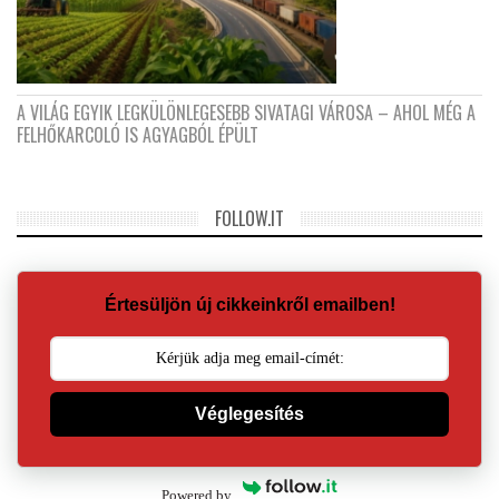
A VILÁG EGYIK LEGKÜLÖNLEGESEBB SIVATAGI VÁROSA – AHOL MÉG A
FELHŐKARCOLÓ IS AGYAGBÓL ÉPÜLT
FOLLOW.IT
Értesüljön új cikkeinkről emailben!
Véglegesítés
Powered by