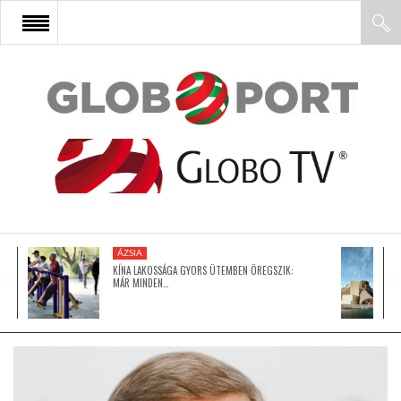
FŐOLDAL
AFRIKA
EURÓPA
ÁZSIA
ÁZSIA
KÍNA LAKOSSÁGA GYORS ÜTEMBEN ÖREGSZIK:
MÁR MINDEN…
ÉSZAK-AMERIKA
LATIN-AMERIKA