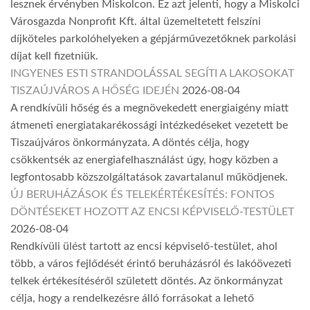
lesznek érvényben Miskolcon. Ez azt jelenti, hogy a Miskolci
Városgazda Nonprofit Kft. által üzemeltetett felszíni
díjköteles parkolóhelyeken a gépjárművezetőknek parkolási
díjat kell fizetniük.
INGYENES ESTI STRANDOLÁSSAL SEGÍTI A LAKOSOKAT
TISZAÚJVÁROS A HŐSÉG IDEJÉN
2026-08-04
A rendkívüli hőség és a megnövekedett energiaigény miatt
átmeneti energiatakarékossági intézkedéseket vezetett be
Tiszaújváros önkormányzata. A döntés célja, hogy
csökkentsék az energiafelhasználást úgy, hogy közben a
legfontosabb közszolgáltatások zavartalanul működjenek.
ÚJ BERUHÁZÁSOK ÉS TELEKÉRTÉKESÍTÉS: FONTOS
DÖNTÉSEKET HOZOTT AZ ENCSI KÉPVISELŐ-TESTÜLET
2026-08-04
Rendkívüli ülést tartott az encsi képviselő-testület, ahol
több, a város fejlődését érintő beruházásról és lakóövezeti
telkek értékesítéséről született döntés. Az önkormányzat
célja, hogy a rendelkezésre álló forrásokat a lehető