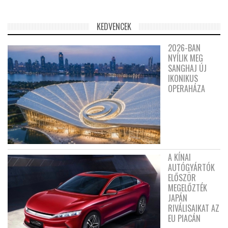
KEDVENCEK
2026-BAN
NYÍLIK MEG
SANGHAJ ÚJ
IKONIKUS
OPERAHÁZA
A KÍNAI
AUTÓGYÁRTÓK
ELŐSZÖR
MEGELŐZTÉK
JAPÁN
RIVÁLISAIKAT AZ
EU PIACÁN