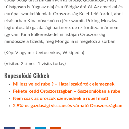
addig pedig diverzifikálni kell az ország gazdaságát, mely
túlságosan is függ az olaj és a földgáz árától. Az amerikai és
LATIMO.HU
európai szankciók miatt Oroszország Kelet felé fordul, ahol
elsősorban Kína növekvő erejére számít. Peking Moszkva
legfontosabb gazdasági partnere, de ez fordítva már nem
GLOBOBOOK
így van. Kína külkereskedelmi listáján Oroszország
mindössze a tizedik, még Mongólia is megelőzi a sorban.
(Kép: Vlagyimir Jevtusenkov, Wikipedia)
(Visited 2 times, 1 visits today)
Kapcsolódó Cikkek
Mi lesz veled rubel? – Hazai szakértők elemeznek
Fekete kedd Oroszországban – összeomlóban a rubel
Nem csak az oroszok szenvednek a rubel miatt
2,9%-os gazdasági visszaesés várható Oroszországban