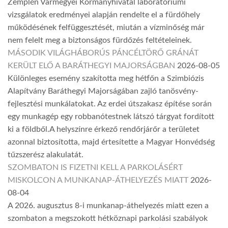
Zemplén Vármegyei Kormányhivatal laboratóriumi
vizsgálatok eredményei alapján rendelte el a fürdőhely
működésének felfüggesztését, miután a vízminőség már
nem felelt meg a biztonságos fürdőzés feltételeinek.
MÁSODIK VILÁGHÁBORÚS PÁNCÉLTÖRŐ GRÁNÁT
KERÜLT ELŐ A BARÁTHEGYI MAJORSÁGBAN
2026-08-05
Különleges esemény szakította meg hétfőn a Szimbiózis
Alapítvány Baráthegyi Majorságában zajló tanösvény-
fejlesztési munkálatokat. Az erdei útszakasz építése során
egy munkagép egy robbanótestnek látszó tárgyat fordított
ki a földből.A helyszínre érkező rendőrjárőr a területet
azonnal biztosította, majd értesítette a Magyar Honvédség
tűzszerész alakulatát.
SZOMBATON IS FIZETNI KELL A PARKOLÁSÉRT
MISKOLCON A MUNKANAP-ÁTHELYEZÉS MIATT
2026-
08-04
A 2026. augusztus 8-i munkanap-áthelyezés miatt ezen a
szombaton a megszokott hétköznapi parkolási szabályok