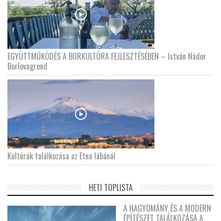
EGYÜTTMŰKÖDÉS A BORKULTÚRA FEJLESZTÉSÉBEN – István Nádor
Borlovagrend
Kultúrák találkozása az Etna lábánál
HETI TOPLISTA
A HAGYOMÁNY ÉS A MODERN
ÉPÍTÉSZET TALÁLKOZÁSA A