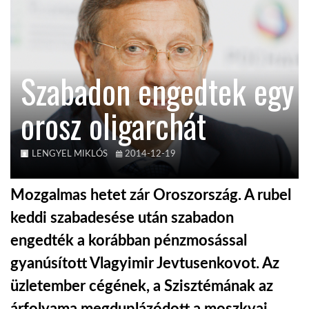
KÖZEL-KELET
Szabadon engedtek egy
AUSZTRÁLIA
orosz oligarchát
A VILÁG ITTHON
LENGYEL MIKLÓS
2014-12-19
MÉDIA
Mozgalmas hetet zár Oroszország. A rubel
keddi szabadesése után szabadon
engedték a korábban pénzmosással
GLOBOTV BP
gyanúsított Vlagyimir Jevtusenkovot. Az
üzletember cégének, a Szisztémának az
HÍR3D