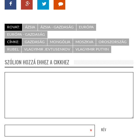
ROVAT:
ÁZSIA
ÁZSIA - GAZDASÁG
EURÓPA
EURÓPA - GAZDASÁG
CÍMKE:
GAZDASÁG
MONGÓLIA
MOSZKVA
OROSZORSZÁG
RUBEL
VLAGYIMIR JEVTUSENKOV
VLAGYIMIR PUTYIN
SZÓLJON HOZZÁ EHHEZ A CIKKHEZ
*
NÉV