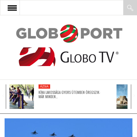
FŐOLDAL
AFRIKA
EURÓPA
ÁZSIA
ÁZSIA
KÍNA LAKOSSÁGA GYORS ÜTEMBEN ÖREGSZIK:
MÁR MINDEN…
ÉSZAK-AMERIKA
LATIN-AMERIKA