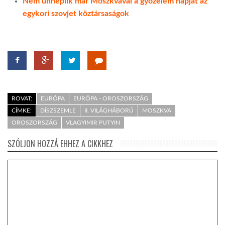
Nem ünneplik már Moszkvával a győzelem napját az
egykori szovjet köztársaságok
ROVAT:
EURÓPA
EURÓPA - OROSZORSZÁG
CÍMKE:
DÍSZSZEMLE
II. VILÁGHÁBORÚ
MOSZKVA
OROSZORSZÁG
VLAGYIMIR PUTYIN
SZÓLJON HOZZÁ EHHEZ A CIKKHEZ