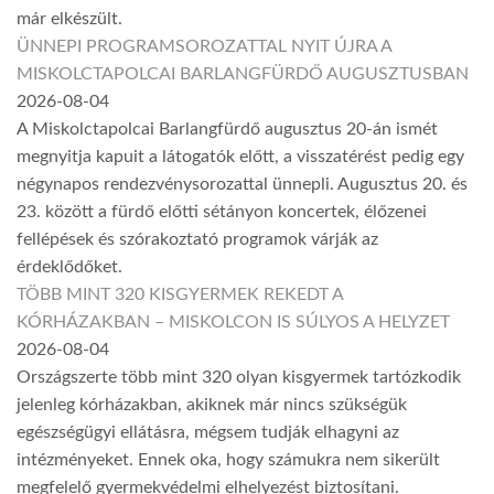
már elkészült.
ÜNNEPI PROGRAMSOROZATTAL NYIT ÚJRA A
MISKOLCTAPOLCAI BARLANGFÜRDŐ AUGUSZTUSBAN
2026-08-04
A Miskolctapolcai Barlangfürdő augusztus 20-án ismét
megnyitja kapuit a látogatók előtt, a visszatérést pedig egy
négynapos rendezvénysorozattal ünnepli. Augusztus 20. és
23. között a fürdő előtti sétányon koncertek, élőzenei
fellépések és szórakoztató programok várják az
érdeklődőket.
TÖBB MINT 320 KISGYERMEK REKEDT A
KÓRHÁZAKBAN – MISKOLCON IS SÚLYOS A HELYZET
2026-08-04
Országszerte több mint 320 olyan kisgyermek tartózkodik
jelenleg kórházakban, akiknek már nincs szükségük
egészségügyi ellátásra, mégsem tudják elhagyni az
intézményeket. Ennek oka, hogy számukra nem sikerült
megfelelő gyermekvédelmi elhelyezést biztosítani.