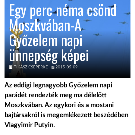
Egy perc néma csönd
KÖZEL-KELET
Moszkvában-A
Győzelem napi
AUSZTRÁLIA
ünnepség képei
A VILÁG ITTHON
TIKÁSZ CSEPERKE
2015-05-09
MÉDIA
Az eddigi legnagyobb Győzelem napi
parádét rendezték meg ma délelőtt
Moszkvában. Az egykori és a mostani
GLOBOTV BP
bajtársakról is megemlékezett beszédében
Vlagyimir Putyin.
HÍR3D