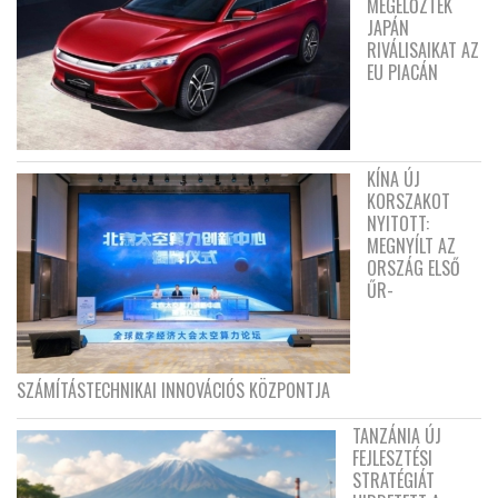
MEGELŐZTÉK
JAPÁN
RIVÁLISAIKAT AZ
EU PIACÁN
KÍNA ÚJ
KORSZAKOT
NYITOTT:
MEGNYÍLT AZ
ORSZÁG ELSŐ
ŰR-
SZÁMÍTÁSTECHNIKAI INNOVÁCIÓS KÖZPONTJA
TANZÁNIA ÚJ
FEJLESZTÉSI
STRATÉGIÁT