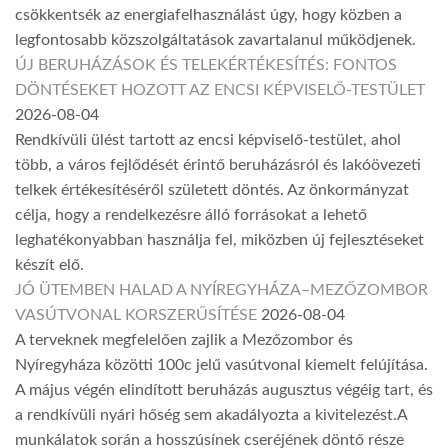
csökkentsék az energiafelhasználást úgy, hogy közben a
legfontosabb közszolgáltatások zavartalanul működjenek.
ÚJ BERUHÁZÁSOK ÉS TELEKÉRTÉKESÍTÉS: FONTOS
DÖNTÉSEKET HOZOTT AZ ENCSI KÉPVISELŐ-TESTÜLET
2026-08-04
Rendkívüli ülést tartott az encsi képviselő-testület, ahol
több, a város fejlődését érintő beruházásról és lakóövezeti
telkek értékesítéséről született döntés. Az önkormányzat
célja, hogy a rendelkezésre álló forrásokat a lehető
leghatékonyabban használja fel, miközben új fejlesztéseket
készít elő.
JÓ ÜTEMBEN HALAD A NYÍREGYHÁZA–MEZŐZOMBOR
VASÚTVONAL KORSZERŰSÍTÉSE
2026-08-04
A terveknek megfelelően zajlik a Mezőzombor és
Nyíregyháza közötti 100c jelű vasútvonal kiemelt felújítása.
A május végén elindított beruházás augusztus végéig tart, és
a rendkívüli nyári hőség sem akadályozta a kivitelezést.A
munkálatok során a hosszúsínek cseréjének döntő része