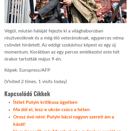
Végül, miután háláját fejezte ki a világháborúban
résztvevőknek és a még élő veteránoknak, egyperces néma
csöndet hirdetett. Az eddigi szokáshoz képest ez egy új
momentum. Korábban az egy perces emlékezést este hét
órakor tartották május 9-én.
Képek: Europress/AFP
(Visited 2 times, 1 visits today)
Kapcsolódó Cikkek
Ítélet Putyin kritikusa ügyében
Ma dől el, lesz-e ukrán csúcs a héten
Orosz óvó néni: Putyin bácsi nagyon szereti ám a
kását!