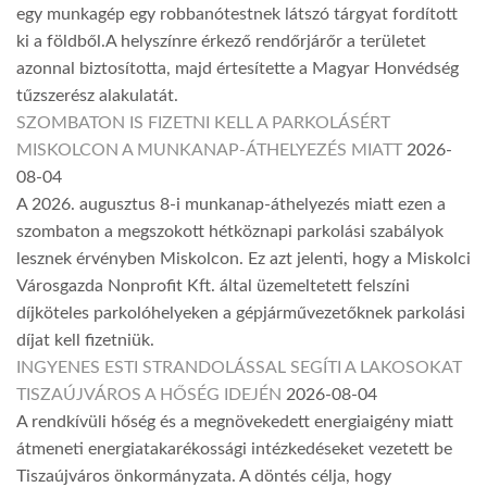
egy munkagép egy robbanótestnek látszó tárgyat fordított
ki a földből.A helyszínre érkező rendőrjárőr a területet
azonnal biztosította, majd értesítette a Magyar Honvédség
tűzszerész alakulatát.
SZOMBATON IS FIZETNI KELL A PARKOLÁSÉRT
MISKOLCON A MUNKANAP-ÁTHELYEZÉS MIATT
2026-
08-04
A 2026. augusztus 8-i munkanap-áthelyezés miatt ezen a
szombaton a megszokott hétköznapi parkolási szabályok
lesznek érvényben Miskolcon. Ez azt jelenti, hogy a Miskolci
Városgazda Nonprofit Kft. által üzemeltetett felszíni
díjköteles parkolóhelyeken a gépjárművezetőknek parkolási
díjat kell fizetniük.
INGYENES ESTI STRANDOLÁSSAL SEGÍTI A LAKOSOKAT
TISZAÚJVÁROS A HŐSÉG IDEJÉN
2026-08-04
A rendkívüli hőség és a megnövekedett energiaigény miatt
átmeneti energiatakarékossági intézkedéseket vezetett be
Tiszaújváros önkormányzata. A döntés célja, hogy