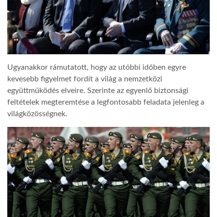
Ugyanakkor rámutatott, hogy az utóbbi időben egyre
kevesebb figyelmet fordít a világ a nemzetközi
együttműködés elveire. Szerinte az egyenlő biztonsági
feltételek megteremtése a legfontosabb feladata jelenleg a
világközösségnek.