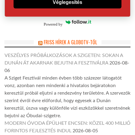
Véglegesítés
Powered by
FRISS HÍREK A GLOBOTV-TŐL
VESZÉLYES PRÓBÁLKOZÁSOK A SZIGETEN: SOKAN A
DUNÁN ÁT AKARNAK BEJUTNI A FESZTIVÁLRA
2026-08-
06
A Sziget Fesztivál minden évben több százezer látogatót
vonz, azonban nem mindenki a hivatalos bejáratokon
keresztül próbál eljutni a rendezvény területére. A szervezők
szerint évről évre előfordul, hogy egyesek a Dunán
keresztül, úszva vagy különféle vízi eszközökkel szeretnének
bejutni az Óbudai-szigetre.
MODERN ÓVODA ÉPÜLHET ENCSEN: KÖZEL 400 MILLIÓ
FORINTOS FEJLESZTÉS INDUL
2026-08-05