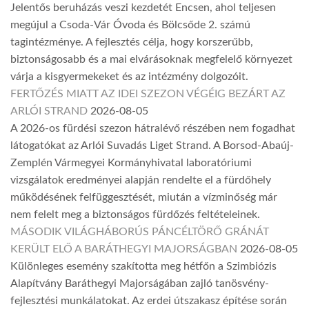
Jelentős beruházás veszi kezdetét Encsen, ahol teljesen
megújul a Csoda-Vár Óvoda és Bölcsőde 2. számú
tagintézménye. A fejlesztés célja, hogy korszerűbb,
biztonságosabb és a mai elvárásoknak megfelelő környezet
várja a kisgyermekeket és az intézmény dolgozóit.
FERTŐZÉS MIATT AZ IDEI SZEZON VÉGÉIG BEZÁRT AZ
ARLÓI STRAND
2026-08-05
A 2026-os fürdési szezon hátralévő részében nem fogadhat
látogatókat az Arlói Suvadás Liget Strand. A Borsod-Abaúj-
Zemplén Vármegyei Kormányhivatal laboratóriumi
vizsgálatok eredményei alapján rendelte el a fürdőhely
működésének felfüggesztését, miután a vízminőség már
nem felelt meg a biztonságos fürdőzés feltételeinek.
MÁSODIK VILÁGHÁBORÚS PÁNCÉLTÖRŐ GRÁNÁT
KERÜLT ELŐ A BARÁTHEGYI MAJORSÁGBAN
2026-08-05
Különleges esemény szakította meg hétfőn a Szimbiózis
Alapítvány Baráthegyi Majorságában zajló tanösvény-
fejlesztési munkálatokat. Az erdei útszakasz építése során