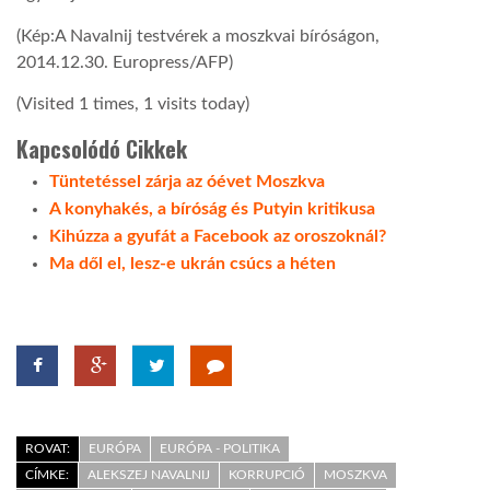
(Kép:A Navalnij testvérek a moszkvai bíróságon,
2014.12.30. Europress/AFP)
(Visited 1 times, 1 visits today)
Kapcsolódó Cikkek
Tüntetéssel zárja az óévet Moszkva
A konyhakés, a bíróság és Putyin kritikusa
Kihúzza a gyufát a Facebook az oroszoknál?
Ma dől el, lesz-e ukrán csúcs a héten
ROVAT:
EURÓPA
EURÓPA - POLITIKA
CÍMKE:
ALEKSZEJ NAVALNIJ
KORRUPCIÓ
MOSZKVA