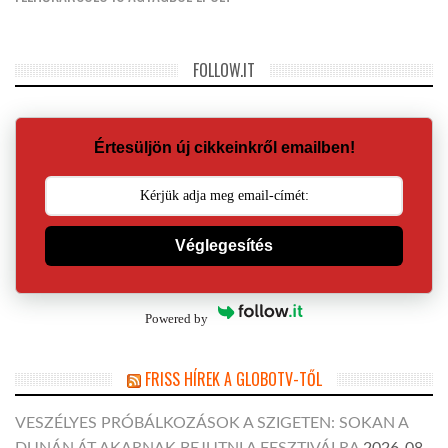
FOLLOW.IT
Értesüljön új cikkeinkről emailben!
Véglegesítés
Powered by
FRISS HÍREK A GLOBOTV-TŐL
VESZÉLYES PRÓBÁLKOZÁSOK A SZIGETEN: SOKAN A
DUNÁN ÁT AKARNAK BEJUTNI A FESZTIVÁLRA
2026-08-