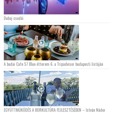
Dubaj csodái
A budai Cafe 57 Blue étterem 6. a Tripadvisor budapesti listáján
EGYÜTTMŰKÖDÉS A BORKULTÚRA FEJLESZTÉSÉBEN – István Nádor