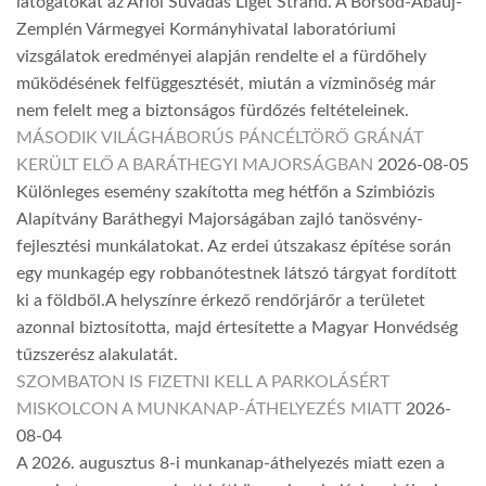
látogatókat az Arlói Suvadás Liget Strand. A Borsod-Abaúj-
Zemplén Vármegyei Kormányhivatal laboratóriumi
vizsgálatok eredményei alapján rendelte el a fürdőhely
működésének felfüggesztését, miután a vízminőség már
nem felelt meg a biztonságos fürdőzés feltételeinek.
MÁSODIK VILÁGHÁBORÚS PÁNCÉLTÖRŐ GRÁNÁT
KERÜLT ELŐ A BARÁTHEGYI MAJORSÁGBAN
2026-08-05
Különleges esemény szakította meg hétfőn a Szimbiózis
Alapítvány Baráthegyi Majorságában zajló tanösvény-
fejlesztési munkálatokat. Az erdei útszakasz építése során
egy munkagép egy robbanótestnek látszó tárgyat fordított
ki a földből.A helyszínre érkező rendőrjárőr a területet
azonnal biztosította, majd értesítette a Magyar Honvédség
tűzszerész alakulatát.
SZOMBATON IS FIZETNI KELL A PARKOLÁSÉRT
MISKOLCON A MUNKANAP-ÁTHELYEZÉS MIATT
2026-
08-04
A 2026. augusztus 8-i munkanap-áthelyezés miatt ezen a