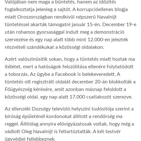
Valójában nem maga a büntetés, hanem az időzítés
foglalkoztatja jelenleg a sajtót. A korrupcióellenes blogja
LATIMO.HU
miatt Oroszországban rendkívül népszerű Navalnijt
tüntetéssel akarták támogatni január 15-én. December 19-e
után rohamos gyorsasággal indult meg a demonstráció
GLOBOBOOK
szervezése és egy nap alatt több mint 12.000-en jelezték
részvételi szándékukat a közösségi oldalakon.
Azért valószínűsítik sokan, hogy a tüntetés miatt hoztak ma
ítéletet, mert a hatóságok felszólítása ellenére folytatódott
a toborzás. Az ügybe a Facebook is belekeveredett. A
tüntetés ott regisztrált oldalát december 20-án blokkolták a
Főügyészség kérésére, amit azonban másnap feloldott a
közösségi oldal, egy nap alatt 17.000 csatlakozót szerezve.
Az ellenzéki Dozsdgy televízió helyszíni tudósítója szerint a
bíróság épületénél kordonokat állított a rendőrség ma
reggel. Állítólag annyira elővigyázatosak voltak, hogy még a
vádlott Oleg Navalnijt is feltartóztatták. A két testvér
ügyvédjei fellebbeznek.