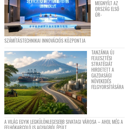
MEGNYÍLT AZ
ORSZÁG ELSŐ
ŰR-
SZÁMÍTÁSTECHNIKAI INNOVÁCIÓS KÖZPONTJA
TANZÁNIA ÚJ
FEJLESZTÉSI
STRATÉGIÁT
HIRDETETT A
GAZDASÁGI
NÖVEKEDÉS
FELGYORSÍTÁSÁRA
A VILÁG EGYIK LEGKÜLÖNLEGESEBB SIVATAGI VÁROSA – AHOL MÉG A
FELHŐKARCOLÓ IS AGYAGBÓL ÉPÜLT