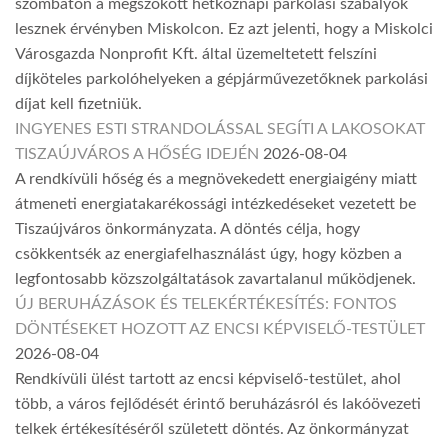
szombaton a megszokott hétköznapi parkolási szabályok
lesznek érvényben Miskolcon. Ez azt jelenti, hogy a Miskolci
Városgazda Nonprofit Kft. által üzemeltetett felszíni
díjköteles parkolóhelyeken a gépjárművezetőknek parkolási
díjat kell fizetniük.
INGYENES ESTI STRANDOLÁSSAL SEGÍTI A LAKOSOKAT
TISZAÚJVÁROS A HŐSÉG IDEJÉN
2026-08-04
A rendkívüli hőség és a megnövekedett energiaigény miatt
átmeneti energiatakarékossági intézkedéseket vezetett be
Tiszaújváros önkormányzata. A döntés célja, hogy
csökkentsék az energiafelhasználást úgy, hogy közben a
legfontosabb közszolgáltatások zavartalanul működjenek.
ÚJ BERUHÁZÁSOK ÉS TELEKÉRTÉKESÍTÉS: FONTOS
DÖNTÉSEKET HOZOTT AZ ENCSI KÉPVISELŐ-TESTÜLET
2026-08-04
Rendkívüli ülést tartott az encsi képviselő-testület, ahol
több, a város fejlődését érintő beruházásról és lakóövezeti
telkek értékesítéséről született döntés. Az önkormányzat