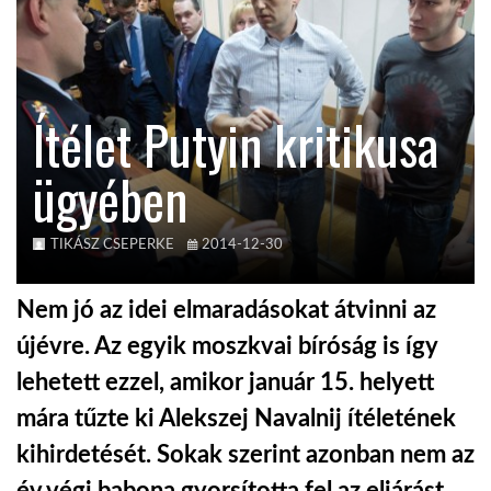
KÖZEL-KELET
Ítélet Putyin kritikusa
AUSZTRÁLIA
ügyében
A VILÁG ITTHON
TIKÁSZ CSEPERKE
2014-12-30
MÉDIA
Nem jó az idei elmaradásokat átvinni az
újévre. Az egyik moszkvai bíróság is így
lehetett ezzel, amikor január 15. helyett
GLOBOTV BP
mára tűzte ki Alekszej Navalnij ítéletének
kihirdetését. Sokak szerint azonban nem az
HÍR3D