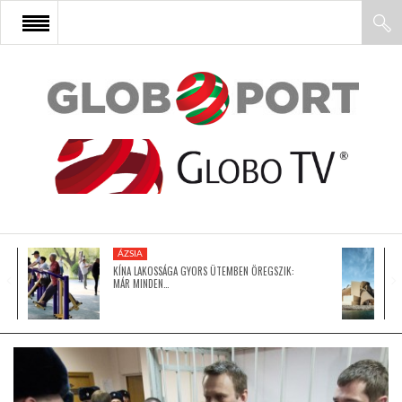
FŐOLDAL
AFRIKA
EURÓPA
ÁZSIA
ÁZSIA
KÍNA LAKOSSÁGA GYORS ÜTEMBEN ÖREGSZIK:
MÁR MINDEN…
ÉSZAK-AMERIKA
LATIN-AMERIKA