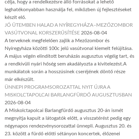
célja, hogy a rendelkezésre álló forrásokat a lehető
leghatékonyabban használja fel, miközben új fejlesztéseket
készít elő.
JÓ ÜTEMBEN HALAD A NYÍREGYHÁZA–MEZŐZOMBOR
VASÚTVONAL KORSZERŰSÍTÉSE
2026-08-04
A terveknek megfelelően zajlik a Mezőzombor és
Nyíregyháza közötti 100c jelű vasútvonal kiemelt felújítása.
A május végén elindított beruházás augusztus végéig tart, és
a rendkívüli nyári hőség sem akadályozta a kivitelezést.A
munkálatok során a hosszúsínek cseréjének döntő része
már elkészült.
ÜNNEPI PROGRAMSOROZATTAL NYIT ÚJRA A
MISKOLCTAPOLCAI BARLANGFÜRDŐ AUGUSZTUSBAN
2026-08-04
A Miskolctapolcai Barlangfürdő augusztus 20-án ismét
megnyitja kapuit a látogatók előtt, a visszatérést pedig egy
négynapos rendezvénysorozattal ünnepli. Augusztus 20. és
23. között a fürdő előtti sétányon koncertek, élőzenei