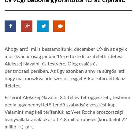
év végi babona gyorsította fel az eljárást.
TROPICALMAGAZIN
GLOBOTV
Ahogy arról mi is beszámoltunk, december 19-én az egyik
AFRIKA TUDÁSTÁR
moszkvai bíróság január 15-re tűzte ki az ítélethirdetést
Alekszej Navalnij és testvére, Oleg csalás és
pénzmosási perében. Az ügy azonban annyira sürgős lett,
A NAP SZÉPE
hogy ma, moszkvai idő szerint reggel 9-kor kihirdették az
ítéletet.
LINKTR.EE
Eszerint Alekszej Navalnij 3,5 fél év felfüggesztett, testvére
pedig ugyanennyi letöltendő szabadság vesztést kap.
GLOBOZSARU
Valamint meg kell téríteniük az Yves Roche oroszországi
leányvállalatának okozott 4,8 millió rubeles (körülbelül 22
millió Ft) kárt.
DOBRAVERO.HU