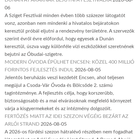
06
A Sziget Fesztivál minden évben több százezer látogatót
vonz, azonban nem mindenki a hivatalos bejáratokon
keresztül próbál eljutni a rendezvény területére. A szervezők
szerint évről évre előfordul, hogy egyesek a Dunán
keresztül, úszva vagy különféle vízi eszközökkel szeretnének
bejutni az Óbudai-szigetre.
MODERN ÓVODA ÉPÜLHET ENCSEN: KÖZEL 400 MILLIÓ
FORINTOS FEJLESZTÉS INDUL
2026-08-05
Jelentős beruházás veszi kezdetét Encsen, ahol teljesen
megújul a Csoda-Vár Óvoda és Bölcsőde 2. számú
tagintézménye. A fejlesztés célja, hogy korszerűbb,
biztonságosabb és a mai elvárásoknak megfelelő környezet
várja a kisgyermekeket és az intézmény dolgozóit.
FERTŐZÉS MIATT AZ IDEI SZEZON VÉGÉIG BEZÁRT AZ
ARLÓI STRAND
2026-08-05
A 2026-os fürdési szezon hátralévő részében nem fogadhat