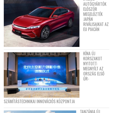
AUTÓGYÁRTÓK
ELŐSZÖR
MEGELŐZTÉK
JAPÁN
RIVÁLISAIKAT AZ
EU PIACÁN
KÍNA ÚJ
KORSZAKOT
NYITOTT:
MEGNYÍLT AZ
ORSZÁG ELSŐ
ŰR-
SZÁMÍTÁSTECHNIKAI INNOVÁCIÓS KÖZPONTJA
TANZÁNIA ÚJ