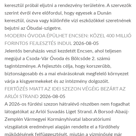
keresztül próbál eljutni a rendezvény területére. A szervezők
szerint évről évre előfordul, hogy egyesek a Dunán
keresztül, úszva vagy különféle vízi eszközökkel szeretnének
bejutni az Óbudai-szigetre.
MODERN ÓVODA ÉPÜLHET ENCSEN: KÖZEL 400 MILLIÓ
FORINTOS FEJLESZTÉS INDUL
2026-08-05
Jelentős beruházás veszi kezdetét Encsen, ahol teljesen
megújul a Csoda-Vár Óvoda és Bölcsőde 2. számú
tagintézménye. A fejlesztés célja, hogy korszerűbb,
biztonságosabb és a mai elvárásoknak megfelelő környezet
várja a kisgyermekeket és az intézmény dolgozóit.
FERTŐZÉS MIATT AZ IDEI SZEZON VÉGÉIG BEZÁRT AZ
ARLÓI STRAND
2026-08-05
A 2026-os fürdési szezon hátralévő részében nem fogadhat
látogatókat az Arlói Suvadás Liget Strand. A Borsod-Abaúj-
Zemplén Vármegyei Kormányhivatal laboratóriumi
vizsgálatok eredményei alapján rendelte el a fürdőhely
működésének felfüggesztését, miután a vízminőség már