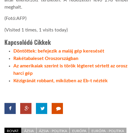
meghalt.
(Fotó:AFP)
(Visited 1 times, 1 visits today)
Kapcsolódó Cikkek
Döntöttek: befejezik a maláj gép keresését
Rakétabaleset Oroszországban
Az amerikaiak szerint is török légteret sértett az orosz
harci gép
Kézigránát robbant, miközben az Eb-t nézték
ROVAT:
ÁZSIA
ÁZSIA - POLITIKA
EURÓPA
EURÓPA - POLITIKA