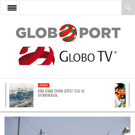
FŐOLDAL
AFRIKA
EURÓPA
ÁZSIA
ÁZSIA
KÍNA ÚJABB ÓRIÁSI LÉPÉST TESZ AZ
ATOMENERGIA…
ÉSZAK-AMERIKA
LATIN-AMERIKA