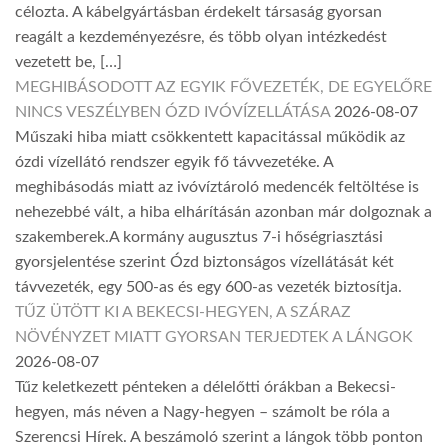
célozta. A kábelgyártásban érdekelt társaság gyorsan
reagált a kezdeményezésre, és több olyan intézkedést
vezetett be, […]
MEGHIBÁSODOTT AZ EGYIK FŐVEZETÉK, DE EGYELŐRE
NINCS VESZÉLYBEN ÓZD IVÓVÍZELLÁTÁSA
2026-08-07
Műszaki hiba miatt csökkentett kapacitással működik az
ózdi vízellátó rendszer egyik fő távvezetéke. A
meghibásodás miatt az ivóvíztároló medencék feltöltése is
nehezebbé vált, a hiba elhárításán azonban már dolgoznak a
szakemberek.A kormány augusztus 7-i hőségriasztási
gyorsjelentése szerint Ózd biztonságos vízellátását két
távvezeték, egy 500-as és egy 600-as vezeték biztosítja.
TŰZ ÜTÖTT KI A BEKECSI-HEGYEN, A SZÁRAZ
NÖVÉNYZET MIATT GYORSAN TERJEDTEK A LÁNGOK
2026-08-07
Tűz keletkezett pénteken a délelőtti órákban a Bekecsi-
hegyen, más néven a Nagy-hegyen – számolt be róla a
Szerencsi Hírek. A beszámoló szerint a lángok több ponton