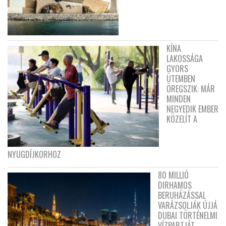
KÍNA
LAKOSSÁGA
GYORS
ÜTEMBEN
ÖREGSZIK: MÁR
MINDEN
NEGYEDIK EMBER
KÖZELÍT A
NYUGDÍJKORHOZ
80 MILLIÓ
DIRHAMOS
BERUHÁZÁSSAL
VARÁZSOLJÁK ÚJJÁ
DUBAI TÖRTÉNELMI
VÍZPARTJÁT