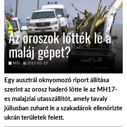
KÖZEL-KELET
Az oroszok lőtték le a
AUSZTRÁLIA
maláj gépet?
A VILÁG ITTHON
MTI
2015-05-19
MÉDIA
Egy ausztrál oknyomozó riport állítása
szerint az orosz haderő lőtte le az MH17-
es malajziai utasszállítót, amely tavaly
GLOBOTV BP
júliusban zuhant le a szakadárok ellenőrizte
ukrán területek felett.
HÍR3D