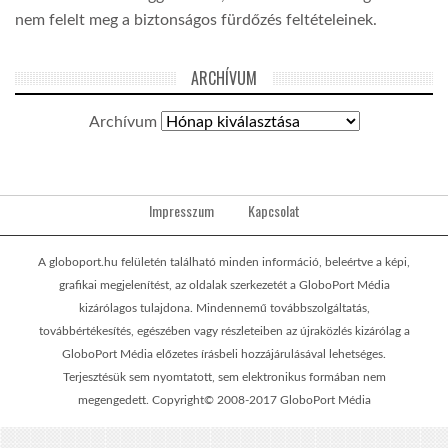
nem felelt meg a biztonságos fürdőzés feltételeinek.
ARCHÍVUM
Archívum
Impresszum
Kapcsolat
A globoport.hu felületén található minden információ, beleértve a képi,
grafikai megjelenítést, az oldalak szerkezetét a GloboPort Média
kizárólagos tulajdona. Mindennemű továbbszolgáltatás,
továbbértékesítés, egészében vagy részleteiben az újraközlés kizárólag a
GloboPort Média előzetes írásbeli hozzájárulásával lehetséges.
Terjesztésük sem nyomtatott, sem elektronikus formában nem
megengedett. Copyright© 2008-2017 GloboPort Média