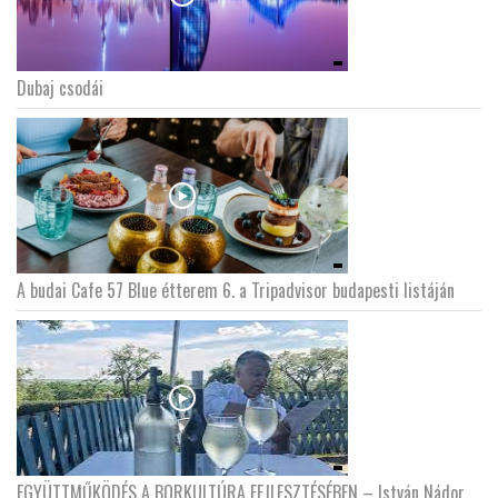
Dubaj csodái
A budai Cafe 57 Blue étterem 6. a Tripadvisor budapesti listáján
EGYÜTTMŰKÖDÉS A BORKULTÚRA FEJLESZTÉSÉBEN – István Nádor