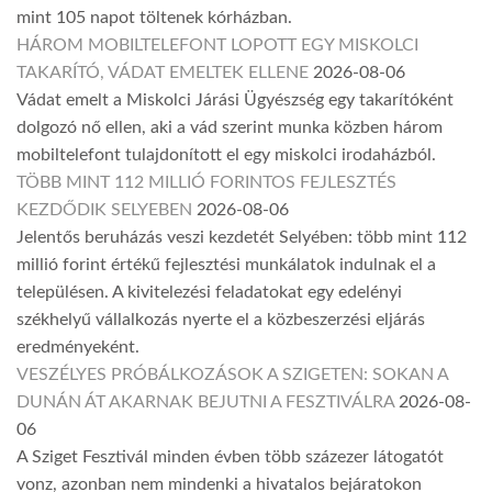
mint 105 napot töltenek kórházban.
HÁROM MOBILTELEFONT LOPOTT EGY MISKOLCI
TAKARÍTÓ, VÁDAT EMELTEK ELLENE
2026-08-06
Vádat emelt a Miskolci Járási Ügyészség egy takarítóként
dolgozó nő ellen, aki a vád szerint munka közben három
mobiltelefont tulajdonított el egy miskolci irodaházból.
TÖBB MINT 112 MILLIÓ FORINTOS FEJLESZTÉS
KEZDŐDIK SELYEBEN
2026-08-06
Jelentős beruházás veszi kezdetét Selyében: több mint 112
millió forint értékű fejlesztési munkálatok indulnak el a
településen. A kivitelezési feladatokat egy edelényi
székhelyű vállalkozás nyerte el a közbeszerzési eljárás
eredményeként.
VESZÉLYES PRÓBÁLKOZÁSOK A SZIGETEN: SOKAN A
DUNÁN ÁT AKARNAK BEJUTNI A FESZTIVÁLRA
2026-08-
06
A Sziget Fesztivál minden évben több százezer látogatót
vonz, azonban nem mindenki a hivatalos bejáratokon