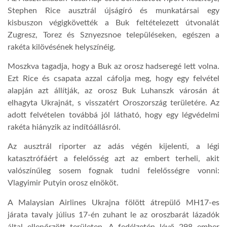
Stephen Rice ausztrál újságíró és munkatársai egy
LATIMO.HU
kisbuszon végigkövették a Buk feltételezett útvonalát
Zugresz, Torez és Sznyezsnoe településeken, egészen a
rakéta kilövésének helyszínéig.
GLOBOBOOK
Moszkva tagadja, hogy a Buk az orosz hadseregé lett volna.
Ezt Rice és csapata azzal cáfolja meg, hogy egy felvétel
alapján azt állítják, az orosz Buk Luhanszk városán át
elhagyta Ukrajnát, s visszatért Oroszország területére. Az
adott felvételen továbbá jól látható, hogy egy légvédelmi
rakéta hiányzik az indítóállásról.
Az ausztrál riporter az adás végén kijelenti, a légi
katasztrófáért a felelősség azt az embert terheli, akit
valószínűleg sosem fognak tudni felelősségre vonni:
Vlagyimir Putyin orosz elnököt.
A Malaysian Airlines Ukrajna fölött átrepülő MH17-es
járata tavaly július 17-én zuhant le az oroszbarát lázadók
által ellenőrzött területen. A fedélzetén lévő 298 ember