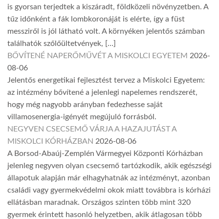
is gyorsan terjedtek a kiszáradt, földközeli növényzetben. A
tűz időnként a fák lombkoronáját is elérte, így a füst
messziről is jól látható volt. A környéken jelentős számban
találhatók szőlőültetvények, […]
BŐVÍTENÉ NAPERŐMŰVÉT A MISKOLCI EGYETEM
2026-
08-06
Jelentős energetikai fejlesztést tervez a Miskolci Egyetem:
az intézmény bővítené a jelenlegi napelemes rendszerét,
hogy még nagyobb arányban fedezhesse saját
villamosenergia-igényét megújuló forrásból.
NEGYVEN CSECSEMŐ VÁRJA A HAZAJUTÁST A
MISKOLCI KÓRHÁZBAN
2026-08-06
A Borsod-Abaúj-Zemplén Vármegyei Központi Kórházban
jelenleg negyven olyan csecsemő tartózkodik, akik egészségi
állapotuk alapján már elhagyhatnák az intézményt, azonban
családi vagy gyermekvédelmi okok miatt továbbra is kórházi
ellátásban maradnak. Országos szinten több mint 320
gyermek érintett hasonló helyzetben, akik átlagosan több