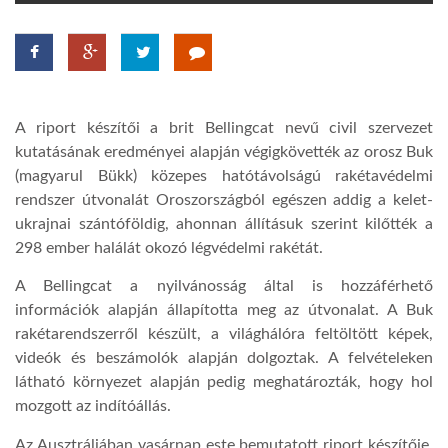
TROPICALMAGAZIN
GLOBOTV
A riport készítői a brit Bellingcat nevű civil szervezet
kutatásának eredményei alapján végigkövették az orosz Buk
AFRIKA TUDÁSTÁR
(magyarul Bükk) közepes hatótávolságú rakétavédelmi
rendszer útvonalát Oroszországból egészen addig a kelet-
ukrajnai szántóföldig, ahonnan állításuk szerint kilőtték a
A NAP SZÉPE
298 ember halálát okozó légvédelmi rakétát.
A Bellingcat a nyilvánosság által is hozzáférhető
LINKTR.EE
információk alapján állapította meg az útvonalat. A Buk
rakétarendszerről készült, a világhálóra feltöltött képek,
videók és beszámolók alapján dolgoztak. A felvételeken
GLOBOZSARU
látható környezet alapján pedig meghatározták, hogy hol
mozgott az indítóállás.
DOBRAVERO.HU
Az Ausztráliában vasárnap este bemutatott riport készítője,