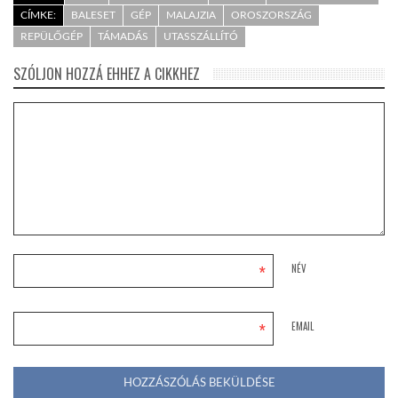
CÍMKE:
BALESET
GÉP
MALAJZIA
OROSZORSZÁG
REPÜLŐGÉP
TÁMADÁS
UTASSZÁLLÍTÓ
SZÓLJON HOZZÁ EHHEZ A CIKKHEZ
*
NÉV
*
EMAIL