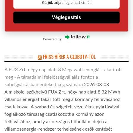
Véglegesítés
Powered by
FRISS HÍREK A GLOBOTV-TŐL
A FUX Zrt. négy nap alatt 8 Megawatt energiát takarított
meg - A társadalmi felelősségvállalás fontos a
kábelgyártásban érdekelt cég számára
2026-08-08
A miskolci székhelyű FUX Zrt. négy nap alatt 8,32 MWh
villamos energiát takarított meg a kormány felhívásához
csatlakozva. A szabad és szigetelt vezetékek gyártásával
foglalkozó társaság csatlakozott a kormány azon
felhívásához, amely az országos hőhullám idején a
villamosenergia-rendszer terhelésének csökkentését