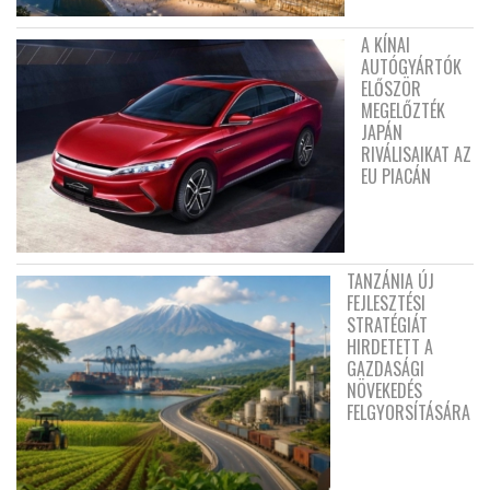
A KÍNAI
AUTÓGYÁRTÓK
ELŐSZÖR
MEGELŐZTÉK
JAPÁN
RIVÁLISAIKAT AZ
EU PIACÁN
TANZÁNIA ÚJ
FEJLESZTÉSI
STRATÉGIÁT
HIRDETETT A
GAZDASÁGI
NÖVEKEDÉS
FELGYORSÍTÁSÁRA