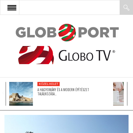
FŐOLDAL
AFRIKA
EURÓPA
KÖZEL-KELET
ÁZSIA
A HAGYOMÁNY ÉS A MODERN ÉPÍTÉSZET
TALÁLKOZÁSA…
ÉSZAK-AMERIKA
LATIN-AMERIKA