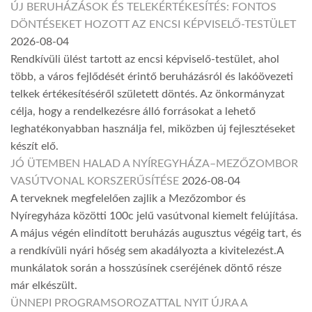
ÚJ BERUHÁZÁSOK ÉS TELEKÉRTÉKESÍTÉS: FONTOS
DÖNTÉSEKET HOZOTT AZ ENCSI KÉPVISELŐ-TESTÜLET
2026-08-04
Rendkívüli ülést tartott az encsi képviselő-testület, ahol
több, a város fejlődését érintő beruházásról és lakóövezeti
telkek értékesítéséről született döntés. Az önkormányzat
célja, hogy a rendelkezésre álló forrásokat a lehető
leghatékonyabban használja fel, miközben új fejlesztéseket
készít elő.
JÓ ÜTEMBEN HALAD A NYÍREGYHÁZA–MEZŐZOMBOR
VASÚTVONAL KORSZERŰSÍTÉSE
2026-08-04
A terveknek megfelelően zajlik a Mezőzombor és
Nyíregyháza közötti 100c jelű vasútvonal kiemelt felújítása.
A május végén elindított beruházás augusztus végéig tart, és
a rendkívüli nyári hőség sem akadályozta a kivitelezést.A
munkálatok során a hosszúsínek cseréjének döntő része
már elkészült.
ÜNNEPI PROGRAMSOROZATTAL NYIT ÚJRA A