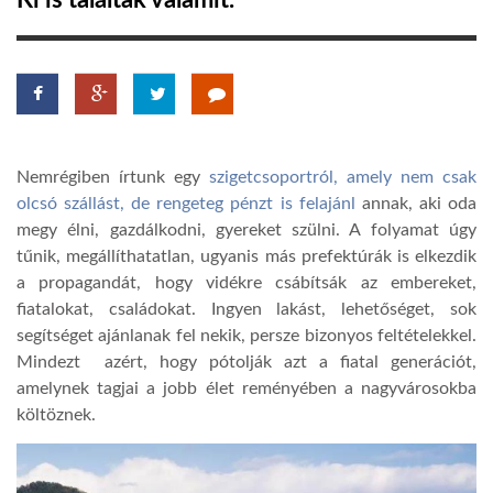
Ki is találtak valamit.
TROPICALMAGAZIN
GLOBOTV
Nemrégiben írtunk egy
szigetcsoportról, amely nem csak
AFRIKA TUDÁSTÁR
olcsó szállást, de rengeteg pénzt is felajánl
annak, aki oda
megy élni, gazdálkodni, gyereket szülni. A folyamat úgy
tűnik, megállíthatatlan, ugyanis más prefektú
r
ák
is
elkezdik
A NAP SZÉPE
a propagandát, hogy vid
ékre csábítsák az embereket,
fiatalokat, családokat.
Ingyen lakást, lehetőséget, sok
LINKTR.EE
segítséget ajánlanak fel nekik, persze bizonyos feltételek
kel
.
Mindezt azért, hogy pótolják azt a fiatal generációt,
amelynek tagjai a jobb élet reményében a nagyvárosokba
GLOBOZSARU
költöznek.
DOBRAVERO.HU