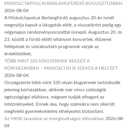
MISKOLCTAPOLCAI BARLANGFÜRDŐ AUGUSZTUSBAN
2026-08-04
A Miskolctapolcai Barlangfürdő augusztus 20-án ismét
megnyitja kapuit a látogatók előtt, a visszatérést pedig egy
négynapos rendezvénysorozattal ünnepli. Augusztus 20. és
23. között a fürdő előtti sétányon koncertek, élőzenei
fellépések és szórakoztató programok várják az
érdeklődőket.
TÖBB MINT 320 KISGYERMEK REKEDT A
KÓRHÁZAKBAN – MISKOLCON IS SÚLYOS A HELYZET
2026-08-04
Országszerte több mint 320 olyan kisgyermek tartózkodik
jelenleg kórházakban, akiknek már nincs szükségük
egészségügyi ellátásra, mégsem tudják elhagyni az
intézményeket. Ennek oka, hogy számukra nem sikerült
megfelelő gyermekvédelmi elhelyezést biztosítani.
Az MKIK javaslatai az energiaválságos időszakban
2026-08-
04