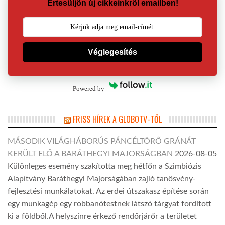
Értesüljön új cikkeinkről emailben!
Véglegesítés
Powered by
FRISS HÍREK A GLOBOTV-TŐL
MÁSODIK VILÁGHÁBORÚS PÁNCÉLTÖRŐ GRÁNÁT
KERÜLT ELŐ A BARÁTHEGYI MAJORSÁGBAN
2026-08-05
Különleges esemény szakította meg hétfőn a Szimbiózis
Alapítvány Baráthegyi Majorságában zajló tanösvény-
fejlesztési munkálatokat. Az erdei útszakasz építése során
egy munkagép egy robbanótestnek látszó tárgyat fordított
ki a földből.A helyszínre érkező rendőrjárőr a területet