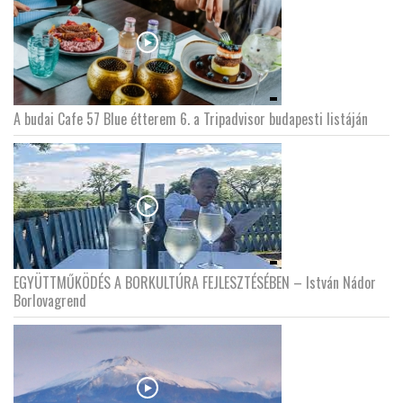
A budai Cafe 57 Blue étterem 6. a Tripadvisor budapesti listáján
EGYÜTTMŰKÖDÉS A BORKULTÚRA FEJLESZTÉSÉBEN – István Nádor
Borlovagrend