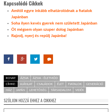
Kapcsolódó Cikkek
Amitől egyre inkább elhatárolódnak a fiatalok
Japánban
Soha ilyen kevés gyerek nem született Japánban
Öt mégsem olyan szuper dolog Japánban
Rajzolj, nyerj és repülj Japánba!
ROVAT:
ÁZSIA
ÁZSIA - ÉLETMÓD
CÍMKE:
AJÁNLAT
CSALÁDOK
ÉLET
FIATALOK
GENERÁCIÓ
HÁZ
JAPÁN
LEHETŐSÉG
TÁRSADALOM
VIDÉK
SZÓLJON HOZZÁ EHHEZ A CIKKHEZ