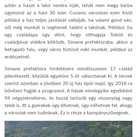
aztán a házat a lakó nevére írják, tehát nem megy kárba
úgymond az a havi 30 ezer. Cuvano városban ezen kívül
például a ház teljes javítását vállalják, ha valami gond van,
sőt még munkát is segítenek találni a lakónak. Például, ha
egy családapa úgy dönt, hogy otthagyja Tokiót és
családjával
vidékre
költözik
, Simane prefektúrába, akkor a
befogadó falu, vagy város biztosít neki munkát, például az
erdészetnél.
Simane pref
ek
túra hirdetésére mindösszesen 17 család
jelentkezett, közülük egyelőre 5-öt vála
sz
tanak ki. A tervek
szerint azonban a jövőben 20 új ház épül majd, így 2018-ra
bővíteni fogják a programot. A házak mindegyike egyébként
94 négyzetméteres, és hozzá tartozik egy viszonylag nagy
telek
is
. Itt a gyerekek úgy élhetnek, úgy nőhetnek fel, ahogy
a városiak nem tudnának. Ez is része a ka
mp
ányszövegnek.