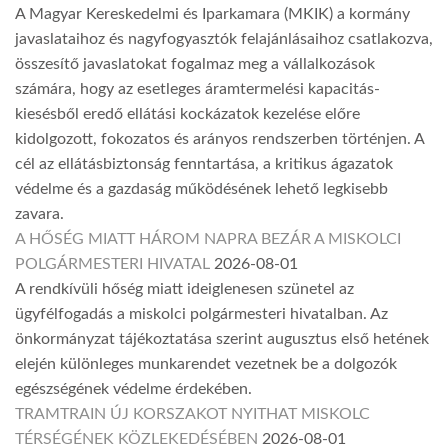
A Magyar Kereskedelmi és Iparkamara (MKIK) a kormány
javaslataihoz és nagyfogyasztók felajánlásaihoz csatlakozva,
összesítő javaslatokat fogalmaz meg a vállalkozások
számára, hogy az esetleges áramtermelési kapacitás-
kiesésből eredő ellátási kockázatok kezelése előre
kidolgozott, fokozatos és arányos rendszerben történjen. A
cél az ellátásbiztonság fenntartása, a kritikus ágazatok
védelme és a gazdaság működésének lehető legkisebb
zavara.
A HŐSÉG MIATT HÁROM NAPRA BEZÁR A MISKOLCI
POLGÁRMESTERI HIVATAL
2026-08-01
A rendkívüli hőség miatt ideiglenesen szünetel az
ügyfélfogadás a miskolci polgármesteri hivatalban. Az
önkormányzat tájékoztatása szerint augusztus első hetének
elején különleges munkarendet vezetnek be a dolgozók
egészségének védelme érdekében.
TRAMTRAIN ÚJ KORSZAKOT NYITHAT MISKOLC
TÉRSÉGÉNEK KÖZLEKEDÉSÉBEN
2026-08-01