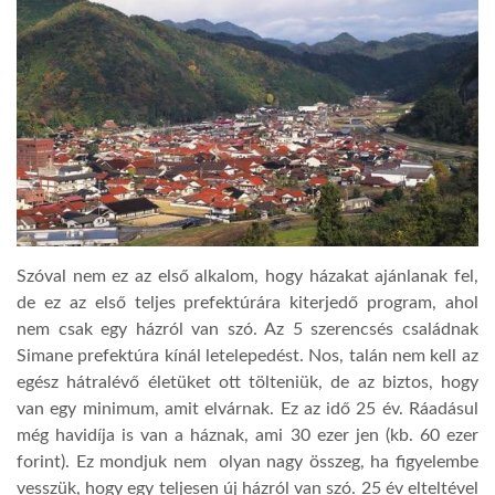
LATIMO.HU
GLOBOBOOK
Szóval nem ez az első alkalom, hogy házakat ajánlanak fel,
de ez az első teljes prefektúrára kiterjedő program, ahol
nem csak egy házról van szó. Az 5 szerencsés család
nak
Simane prefekt
ú
ra kínál letelepedést. Nos, t
a
lán nem kell az
egész hátralévő életüket ott tölteni
ük
, de az biztos, hogy
van egy
m
inimum, amit elvárnak. Ez az idő 25 év. Ráadásul
még havidíja is van a háznak, ami 30 ezer jen (kb. 60 ezer
forint). Ez mondjuk nem olyan nagy összeg, ha figyelembe
vesszük, hogy egy teljes
e
n új házról van szó. 25 év eltelté
v
el