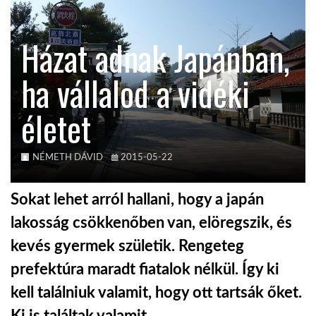
KÖZEL-KELET
Házat adnak Japánban,
ha vállalod a vidéki
AUSZTRÁLIA
életet
A VILÁG ITTHON
NÉMETH DÁVID
2015-05-22
MÉDIA
Sokat lehet arról hallani, hogy a japán
lakosság csökkenőben van, elöregszik, és
kevés gyermek születik. Rengeteg
GLOBOTV BP
prefektúra maradt fiatalok nélkül. Így ki
kell találniuk valamit, hogy ott tartsák őket.
HÍR3D