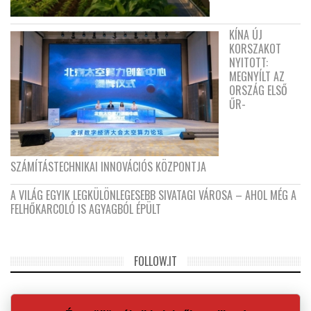
KÍNA ÚJ
KORSZAKOT
NYITOTT:
MEGNYÍLT AZ
ORSZÁG ELSŐ
ŰR-
SZÁMÍTÁSTECHNIKAI INNOVÁCIÓS KÖZPONTJA
A VILÁG EGYIK LEGKÜLÖNLEGESEBB SIVATAGI VÁROSA – AHOL MÉG A
FELHŐKARCOLÓ IS AGYAGBÓL ÉPÜLT
FOLLOW.IT