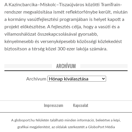
A Kazincbarcika–Miskolc–Tiszaújváros közötti TramTrain-
rendszer megvalósítása ismét reflektorfénybe került, miután
a kormány vasútfejlesztési programjában is helyet kapott a
projekt előkészítése. A fejlesztés célja, hogy a vasúti és a
villamoshálózat összekapcsolásával gyorsabb,
kényelmesebb és versenyképesebb közösségi közlekedést
biztosítson a térség közel 300 ezer lakója számára.
ARCHÍVUM
Archívum
Impresszum
Kapcsolat
A globoport.hu felületén található minden információ, beleértve a képi,
grafikai megjelenítést, az oldalak szerkezetét a GloboPort Média