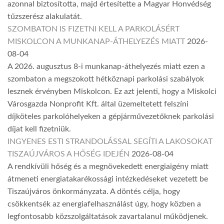
azonnal biztosította, majd értesítette a Magyar Honvédség
tűzszerész alakulatát.
SZOMBATON IS FIZETNI KELL A PARKOLÁSÉRT
MISKOLCON A MUNKANAP-ÁTHELYEZÉS MIATT
2026-
08-04
A 2026. augusztus 8-i munkanap-áthelyezés miatt ezen a
szombaton a megszokott hétköznapi parkolási szabályok
lesznek érvényben Miskolcon. Ez azt jelenti, hogy a Miskolci
Városgazda Nonprofit Kft. által üzemeltetett felszíni
díjköteles parkolóhelyeken a gépjárművezetőknek parkolási
díjat kell fizetniük.
INGYENES ESTI STRANDOLÁSSAL SEGÍTI A LAKOSOKAT
TISZAÚJVÁROS A HŐSÉG IDEJÉN
2026-08-04
A rendkívüli hőség és a megnövekedett energiaigény miatt
átmeneti energiatakarékossági intézkedéseket vezetett be
Tiszaújváros önkormányzata. A döntés célja, hogy
csökkentsék az energiafelhasználást úgy, hogy közben a
legfontosabb közszolgáltatások zavartalanul működjenek.