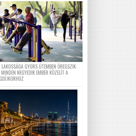
A LAKOSSÁGA GYORS ÜTEMBEN ÖREGSZIK:
 MINDEN NEGYEDIK EMBER KÖZELÍT A
GDÍJKORHOZ