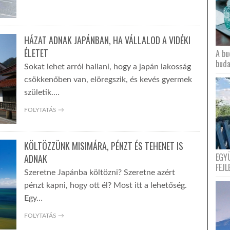
HÁZAT ADNAK JAPÁNBAN, HA VÁLLALOD A VIDÉKI
ÉLETET
A bu
buda
Sokat lehet arról hallani, hogy a japán lakosság
csökkenőben van, elöregszik, és kevés gyermek
születik.…
FOLYTATÁS →
KÖLTÖZZÜNK MISIMÁRA, PÉNZT ÉS TEHENET IS
EGY
ADNAK
FEJL
Szeretne Japánba költözni? Szeretne azért
pénzt kapni, hogy ott él? Most itt a lehetőség.
Egy…
FOLYTATÁS →