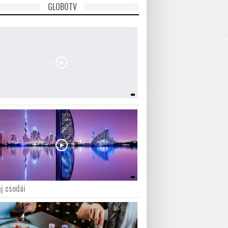
GLOBOTV
j csodái