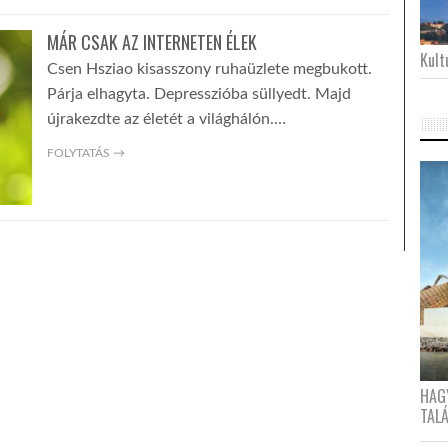
MÁR CSAK AZ INTERNETEN ÉLEK
Kultu
Csen Hsziao kisasszony ruhaüzlete megbukott.
Párja elhagyta. Depresszióba süllyedt. Majd
újrakezdte az életét a világhálón.…
FOLYTATÁS →
HAG
TAL