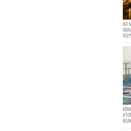
80 
VAR
VÍZ
KÍNA
ATO
REA