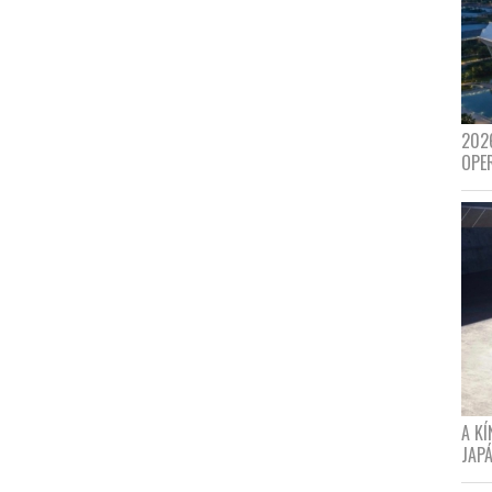
202
OPE
A K
JAPÁ