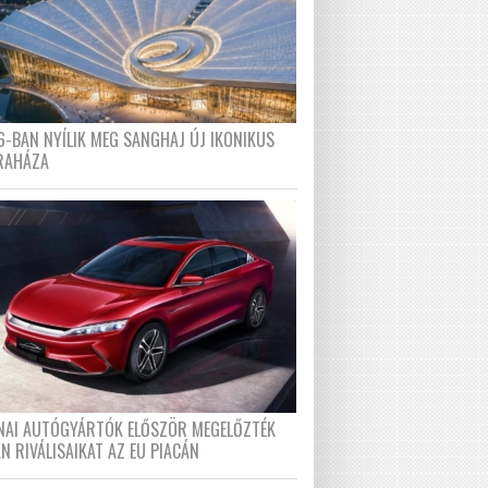
6-BAN NYÍLIK MEG SANGHAJ ÚJ IKONIKUS
RAHÁZA
ÍNAI AUTÓGYÁRTÓK ELŐSZÖR MEGELŐZTÉK
N RIVÁLISAIKAT AZ EU PIACÁN