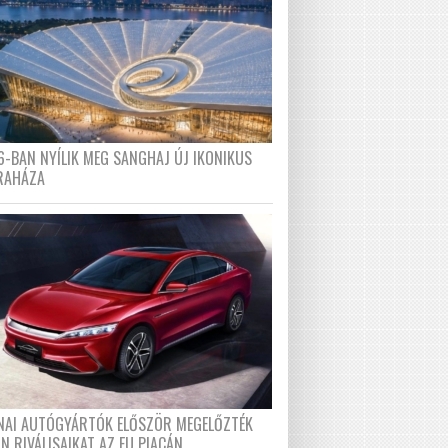
6-BAN NYÍLIK MEG SANGHAJ ÚJ IKONIKUS
RAHÁZA
ÍNAI AUTÓGYÁRTÓK ELŐSZÖR MEGELŐZTÉK
N RIVÁLISAIKAT AZ EU PIACÁN