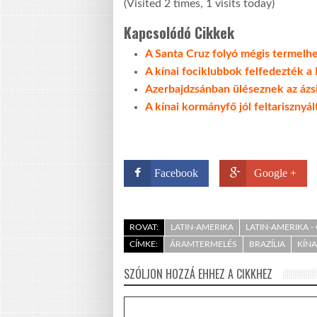
(Visited 2 times, 1 visits today)
Kapcsolódó Cikkek
A Santa Cruz folyó mégis termelh
A kínai fociklubbok felfedezték a
Azerbajdzsánban üléseznek az ázsi
A kínai kormányfő jól feltarisznyál
Facebook
Google +
ROVAT:
LATIN-AMERIKA
LATIN-AMERIKA 
CÍMKE:
ÁRAMTERMELÉS
BRAZÍLIA
KÍNA
SZÓLJON HOZZÁ EHHEZ A CIKKHEZ