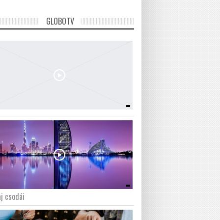
GLOBOTV
j csodái