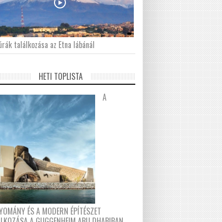
́rák találkozása az Etna lábánál
HETI TOPLISTA
A
YOMÁNY ÉS A MODERN ÉPÍTÉSZET
ÁLKOZÁSA A GUGGENHEIM ABU DHABIBAN