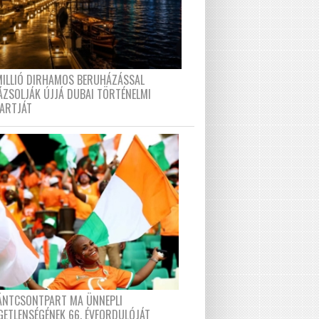
MILLIÓ DIRHAMOS BERUHÁZÁSSAL
ÁZSOLJÁK ÚJJÁ DUBAI TÖRTÉNELMI
PARTJÁT
FÁNTCSONTPART MA ÜNNEPLI
GETLENSÉGÉNEK 66. ÉVFORDULÓJÁT