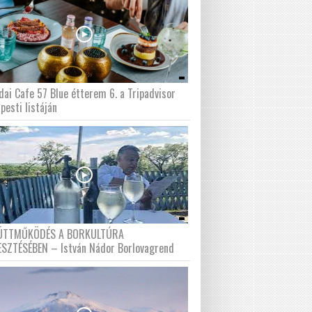
dai Cafe 57 Blue étterem 6. a Tripadvisor
pesti listáján
ÜTTMŰKÖDÉS A BORKULTÚRA
ESZTÉSÉBEN – István Nádor Borlovagrend