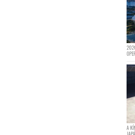
202
OPE
A K
JAPÁ