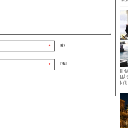
*
NÉV
*
EMAIL
KÍN
MÁR
NYU