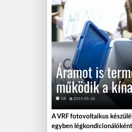
Áramot is terme
működik a kína
GR
2015-05-26
A VRF fotovoltaikus készülé
egyben légkondicionálóként i