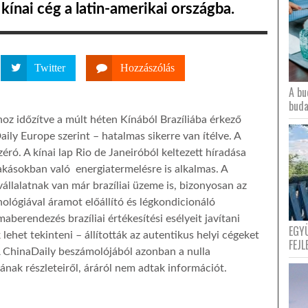
ínai cég a latin-amerikai országba.
Twitter
Hozzászólás
A bu
buda
hoz időzítve a múlt héten Kínából Brazíliába érkező
ly Europe szerint – hatalmas sikerre van ítélve. A
ró. A kínai lap Rio de Janeiróból keltezett híradása
lakásokban való energiatermelésre is alkalmas. A
állalatnak van már brazíliai üzeme is, bizonyosan az
ológiával áramot előállító és légkondicionáló
maberendezés brazíliai értékesítési esélyeit javítani
EGY
het tekinteni – állították az autentikus helyi cégeket
FEJL
A ChinaDaily beszámolójából azonban a nulla
nak részleteiről, áráról nem adtak információt.