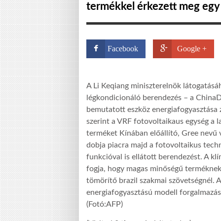
termékkel érkezett meg egy k
Facebook
Google +
A Li Keqiang miniszterelnök látogatásá
légkondicionáló berendezés – a ChinaDai
bemutatott eszköz energiafogyasztása zé
szerint a VRF fotovoltaikaus egység a 
terméket Kínában előállító, Gree nevű v
dobja piacra majd a fotovoltaikus techn
funkcióval is ellátott berendezést. A klí
fogja, hogy magas minőségű terméknek le
tömörítő brazil szakmai szövetségnél. 
energiafogyasztású modell forgalmazásá
(Fotó:AFP)