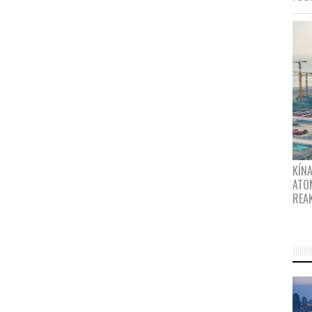
KÍNA
ATO
REA