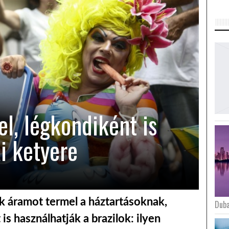
l, légkondiként is
i ketyere
k áramot termel a háztartásoknak,
Duba
s használhatják a brazilok: ilyen