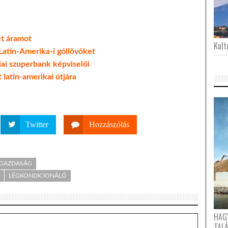
et áramot
Kultu
 Latin-Amerika-i góllövőket
ai szuperbank képviselői
t latin-amerikai útjára
Twitter
Hozzászólás
- GAZDASÁG
LÉGKONDICIONÁLÓ
HAG
TAL