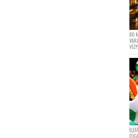
80 
VAR
VÍZ
ELE
FÜG