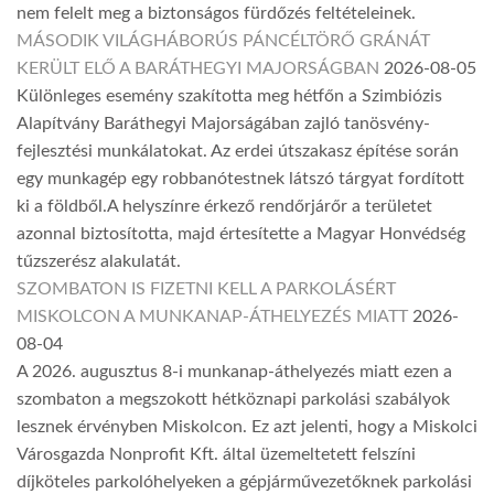
nem felelt meg a biztonságos fürdőzés feltételeinek.
MÁSODIK VILÁGHÁBORÚS PÁNCÉLTÖRŐ GRÁNÁT
KERÜLT ELŐ A BARÁTHEGYI MAJORSÁGBAN
2026-08-05
Különleges esemény szakította meg hétfőn a Szimbiózis
Alapítvány Baráthegyi Majorságában zajló tanösvény-
fejlesztési munkálatokat. Az erdei útszakasz építése során
egy munkagép egy robbanótestnek látszó tárgyat fordított
ki a földből.A helyszínre érkező rendőrjárőr a területet
azonnal biztosította, majd értesítette a Magyar Honvédség
tűzszerész alakulatát.
SZOMBATON IS FIZETNI KELL A PARKOLÁSÉRT
MISKOLCON A MUNKANAP-ÁTHELYEZÉS MIATT
2026-
08-04
A 2026. augusztus 8-i munkanap-áthelyezés miatt ezen a
szombaton a megszokott hétköznapi parkolási szabályok
lesznek érvényben Miskolcon. Ez azt jelenti, hogy a Miskolci
Városgazda Nonprofit Kft. által üzemeltetett felszíni
díjköteles parkolóhelyeken a gépjárművezetőknek parkolási