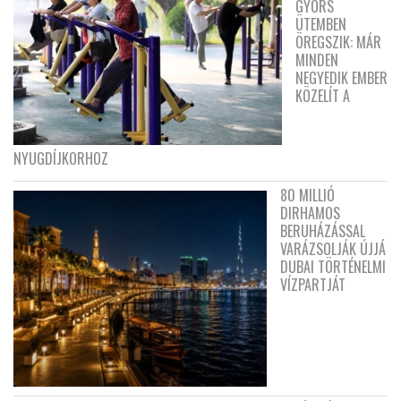
GYORS
ÜTEMBEN
ÖREGSZIK: MÁR
MINDEN
NEGYEDIK EMBER
KÖZELÍT A
NYUGDÍJKORHOZ
80 MILLIÓ
DIRHAMOS
BERUHÁZÁSSAL
VARÁZSOLJÁK ÚJJÁ
DUBAI TÖRTÉNELMI
VÍZPARTJÁT