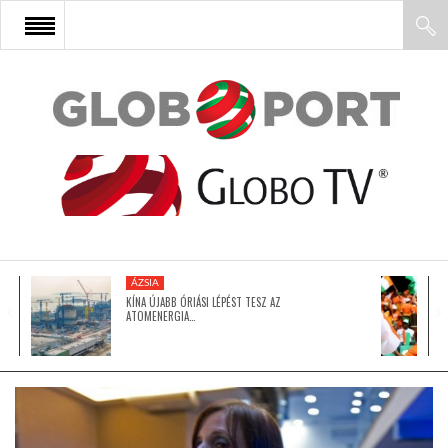
FŐOLDAL
AFRIKA
EURÓPA
ÁZSIA
ÁZSIA
KÍNA ÚJABB ÓRIÁSI LÉPÉST TESZ AZ
ATOMENERGIA…
ÉSZAK-AMERIKA
LATIN-AMERIKA