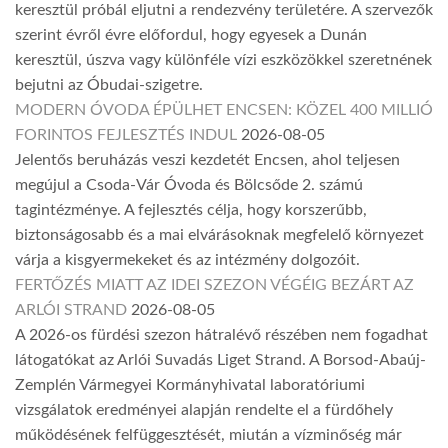
keresztül próbál eljutni a rendezvény területére. A szervezők
szerint évről évre előfordul, hogy egyesek a Dunán
keresztül, úszva vagy különféle vízi eszközökkel szeretnének
bejutni az Óbudai-szigetre.
MODERN ÓVODA ÉPÜLHET ENCSEN: KÖZEL 400 MILLIÓ
FORINTOS FEJLESZTÉS INDUL
2026-08-05
Jelentős beruházás veszi kezdetét Encsen, ahol teljesen
megújul a Csoda-Vár Óvoda és Bölcsőde 2. számú
tagintézménye. A fejlesztés célja, hogy korszerűbb,
biztonságosabb és a mai elvárásoknak megfelelő környezet
várja a kisgyermekeket és az intézmény dolgozóit.
FERTŐZÉS MIATT AZ IDEI SZEZON VÉGÉIG BEZÁRT AZ
ARLÓI STRAND
2026-08-05
A 2026-os fürdési szezon hátralévő részében nem fogadhat
látogatókat az Arlói Suvadás Liget Strand. A Borsod-Abaúj-
Zemplén Vármegyei Kormányhivatal laboratóriumi
vizsgálatok eredményei alapján rendelte el a fürdőhely
működésének felfüggesztését, miután a vízminőség már