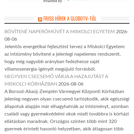
Powered by
FRISS HÍREK A GLOBOTV-TŐL
BŐVÍTENÉ NAPERŐMŰVÉT A MISKOLCI EGYETEM
2026-
08-06
Jelentős energetikai fejlesztést tervez a Miskolci Egyetem:
az intézmény bővítené a jelenlegi napelemes rendszerét,
hogy még nagyobb arányban fedezhesse saját
villamosenergia-igényét megújuló forrásból.
NEGYVEN CSECSEMŐ VÁRJA A HAZAJUTÁST A
MISKOLCI KÓRHÁZBAN
2026-08-06
A Borsod-Abaúj-Zemplén Vármegyei Központi Kórházban
jelenleg negyven olyan csecsemő tartózkodik, akik egészségi
állapotuk alapján már elhagyhatnák az intézményt, azonban
családi vagy gyermekvédelmi okok miatt továbbra is kórházi
ellátásban maradnak. Országos szinten több mint 320
gyermek érintett hasonló helyzetben, akik átlagosan több