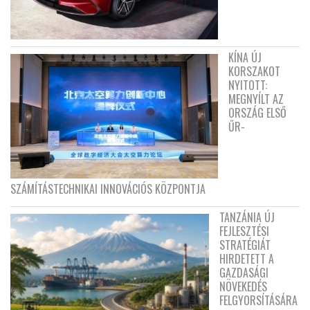
KÍNA ÚJ
KORSZAKOT
NYITOTT:
MEGNYÍLT AZ
ORSZÁG ELSŐ
ŰR-
SZÁMÍTÁSTECHNIKAI INNOVÁCIÓS KÖZPONTJA
TANZÁNIA ÚJ
FEJLESZTÉSI
STRATÉGIÁT
HIRDETETT A
GAZDASÁGI
NÖVEKEDÉS
FELGYORSÍTÁSÁRA