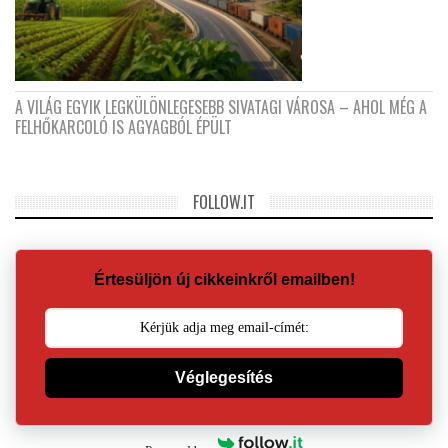
A VILÁG EGYIK LEGKÜLÖNLEGESEBB SIVATAGI VÁROSA – AHOL MÉG A
FELHŐKARCOLÓ IS AGYAGBÓL ÉPÜLT
FOLLOW.IT
Értesüljön új cikkeinkről emailben!
Véglegesítés