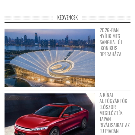
KEDVENCEK
2026-BAN
NYÍLIK MEG
SANGHAJ ÚJ
IKONIKUS
OPERAHÁZA
A KÍNAI
AUTÓGYÁRTÓK
ELŐSZÖR
MEGELŐZTÉK
JAPÁN
RIVÁLISAIKAT AZ
EU PIACÁN