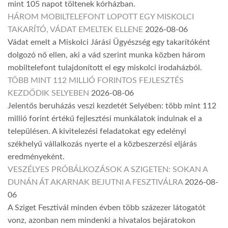
mint 105 napot töltenek kórházban.
HÁROM MOBILTELEFONT LOPOTT EGY MISKOLCI
TAKARÍTÓ, VÁDAT EMELTEK ELLENE
2026-08-06
Vádat emelt a Miskolci Járási Ügyészség egy takarítóként
dolgozó nő ellen, aki a vád szerint munka közben három
mobiltelefont tulajdonított el egy miskolci irodaházból.
TÖBB MINT 112 MILLIÓ FORINTOS FEJLESZTÉS
KEZDŐDIK SELYEBEN
2026-08-06
Jelentős beruházás veszi kezdetét Selyében: több mint 112
millió forint értékű fejlesztési munkálatok indulnak el a
településen. A kivitelezési feladatokat egy edelényi
székhelyű vállalkozás nyerte el a közbeszerzési eljárás
eredményeként.
VESZÉLYES PRÓBÁLKOZÁSOK A SZIGETEN: SOKAN A
DUNÁN ÁT AKARNAK BEJUTNI A FESZTIVÁLRA
2026-08-
06
A Sziget Fesztivál minden évben több százezer látogatót
vonz, azonban nem mindenki a hivatalos bejáratokon