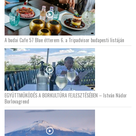
A budai Cafe 57 Blue étterem 6. a Tripadvisor budapesti listáján
EGYÜTTMŰKÖDÉS A BORKULTÚRA FEJLESZTÉSÉBEN – István Nádor
Borlovagrend