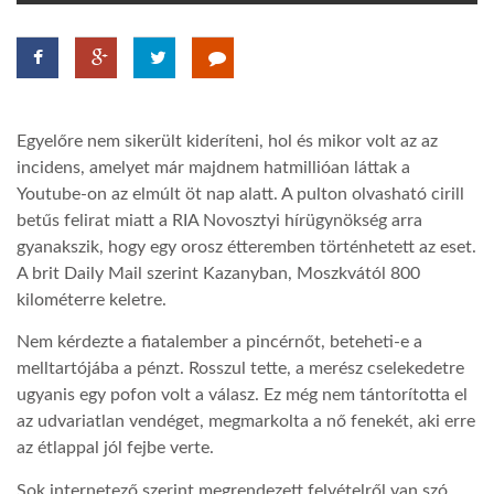
TROPICALMAGAZIN
GLOBOTV
Egyelőre nem sikerült kideríteni, hol és mikor volt az az
incidens, amelyet már majdnem hatmillióan láttak a
AFRIKA TUDÁSTÁR
Youtube-on az elmúlt öt nap alatt. A pulton olvasható cirill
betűs felirat miatt a RIA Novosztyi hírügynökség arra
gyanakszik, hogy egy orosz étteremben történhetett az eset.
A NAP SZÉPE
A brit Daily Mail szerint Kazanyban, Moszkvától 800
kilométerre keletre.
LINKTR.EE
Nem kérdezte a fiatalember a pincérnőt, beteheti-e a
melltartójába a pénzt. Rosszul tette, a merész cselekedetre
ugyanis egy pofon volt a válasz. Ez még nem tántorította el
GLOBOZSARU
az udvariatlan vendéget, megmarkolta a nő fenekét, aki erre
az étlappal jól fejbe verte.
DOBRAVERO.HU
Sok internetező szerint megrendezett felvételről van szó.