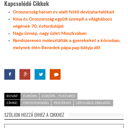
Kapcsolódó Cikkek
Oroszország három év alatt feléli devizatartalékait
Kína és Oroszország együtt ünnepli a világháború
végének 70. évfordulóját
Nagy ünnep, nagy üzlet Moszkvában
Rendszeresen molesztálták a gyerekeket a kórusban,
melynek élén Benedek pápa pap bátyja állt
ROVAT:
EURÓPA
EURÓPA - FEATURES
CÍMKE:
OROSZORSZÁG
PINCÉRNŐ
SZEXUÁLIS ZAKLATÁS
SZÓLJON HOZZÁ EHHEZ A CIKKHEZ