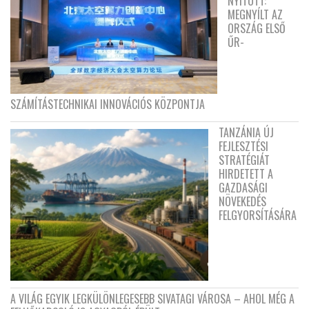
NYITOTT:
MEGNYÍLT AZ
ORSZÁG ELSŐ
ŰR-
SZÁMÍTÁSTECHNIKAI INNOVÁCIÓS KÖZPONTJA
TANZÁNIA ÚJ
FEJLESZTÉSI
STRATÉGIÁT
HIRDETETT A
GAZDASÁGI
NÖVEKEDÉS
FELGYORSÍTÁSÁRA
A VILÁG EGYIK LEGKÜLÖNLEGESEBB SIVATAGI VÁROSA – AHOL MÉG A