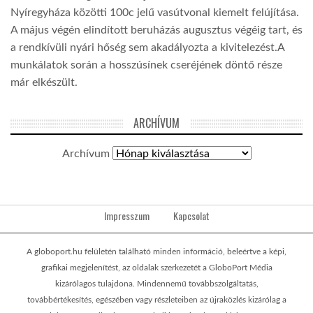
Nyíregyháza közötti 100c jelű vasútvonal kiemelt felújítása.
A május végén elindított beruházás augusztus végéig tart, és
a rendkívüli nyári hőség sem akadályozta a kivitelezést.A
munkálatok során a hosszúsínek cseréjének döntő része
már elkészült.
ARCHÍVUM
Archívum
Impresszum
Kapcsolat
A globoport.hu felületén található minden információ, beleértve a képi,
grafikai megjelenítést, az oldalak szerkezetét a GloboPort Média
kizárólagos tulajdona. Mindennemű továbbszolgáltatás,
továbbértékesítés, egészében vagy részleteiben az újraközlés kizárólag a