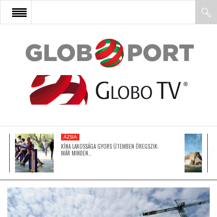
FŐOLDAL
AFRIKA
EURÓPA
ÁZSIA
ÁZSIA
KÍNA LAKOSSÁGA GYORS ÜTEMBEN ÖREGSZIK:
MÁR MINDEN…
ÉSZAK-AMERIKA
LATIN-AMERIKA