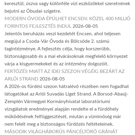
keresztül, úszva vagy különféle vízi eszközökkel szeretnének
bejutni az Óbudai-szigetre.
MODERN ÓVODA ÉPÜLHET ENCSEN: KÖZEL 400 MILLIÓ
FORINTOS FEJLESZTÉS INDUL
2026-08-05
Jelentős beruházás veszi kezdetét Encsen, ahol teljesen
megújul a Csoda-Vár Óvoda és Bölcsőde 2. számú
tagintézménye. A fejlesztés célja, hogy korszerűbb,
biztonságosabb és a mai elvárásoknak megfelelő környezet
várja a kisgyermekeket és az intézmény dolgozóit.
FERTŐZÉS MIATT AZ IDEI SZEZON VÉGÉIG BEZÁRT AZ
ARLÓI STRAND
2026-08-05
A 2026-os fürdési szezon hátralévő részében nem fogadhat
látogatókat az Arlói Suvadás Liget Strand. A Borsod-Abaúj-
Zemplén Vármegyei Kormányhivatal laboratóriumi
vizsgálatok eredményei alapján rendelte el a fürdőhely
működésének felfüggesztését, miután a vízminőség már
nem felelt meg a biztonságos fürdőzés feltételeinek.
MÁSODIK VILÁGHÁBORÚS PÁNCÉLTÖRŐ GRÁNÁT