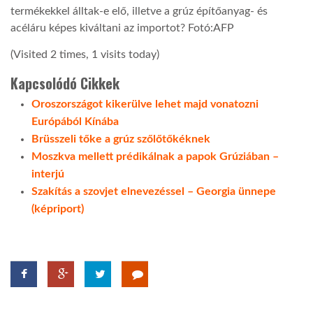
termékekkel álltak-e elő, illetve a grúz építőanyag- és
acéláru képes kiváltani az importot? Fotó:AFP
LATIMO.HU
(Visited 2 times, 1 visits today)
GLOBOBOOK
Kapcsolódó Cikkek
Oroszországot kikerülve lehet majd vonatozni
Európából Kínába
Brüsszeli tőke a grúz szőlőtőkéknek
Moszkva mellett prédikálnak a papok Grúziában –
interjú
Szakítás a szovjet elnevezéssel – Georgia ünnepe
(képriport)