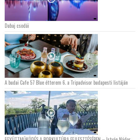
Dubaj csodái
A budai Cafe 57 Blue étterem 6. a Tripadvisor budapesti listáján
EGYÜTTMŰKÖDÉS A BORKULTÚRA FEJLESZTÉSÉBEN – István Nádor