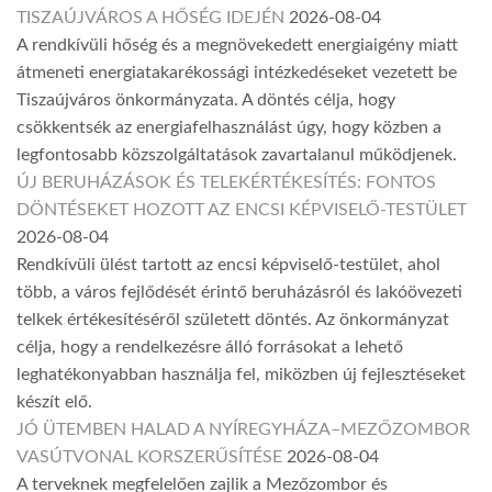
TISZAÚJVÁROS A HŐSÉG IDEJÉN
2026-08-04
A rendkívüli hőség és a megnövekedett energiaigény miatt
átmeneti energiatakarékossági intézkedéseket vezetett be
Tiszaújváros önkormányzata. A döntés célja, hogy
csökkentsék az energiafelhasználást úgy, hogy közben a
legfontosabb közszolgáltatások zavartalanul működjenek.
ÚJ BERUHÁZÁSOK ÉS TELEKÉRTÉKESÍTÉS: FONTOS
DÖNTÉSEKET HOZOTT AZ ENCSI KÉPVISELŐ-TESTÜLET
2026-08-04
Rendkívüli ülést tartott az encsi képviselő-testület, ahol
több, a város fejlődését érintő beruházásról és lakóövezeti
telkek értékesítéséről született döntés. Az önkormányzat
célja, hogy a rendelkezésre álló forrásokat a lehető
leghatékonyabban használja fel, miközben új fejlesztéseket
készít elő.
JÓ ÜTEMBEN HALAD A NYÍREGYHÁZA–MEZŐZOMBOR
VASÚTVONAL KORSZERŰSÍTÉSE
2026-08-04
A terveknek megfelelően zajlik a Mezőzombor és