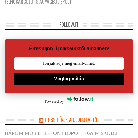
FELHŐKARCOLÓ IS AGYAGBÓL ÉPÜLT
FOLLOW.IT
Értesüljön új cikkeinkről emailben!
Véglegesítés
Powered by
FRISS HÍREK A GLOBOTV-TŐL
HÁROM MOBILTELEFONT LOPOTT EGY MISKOLCI