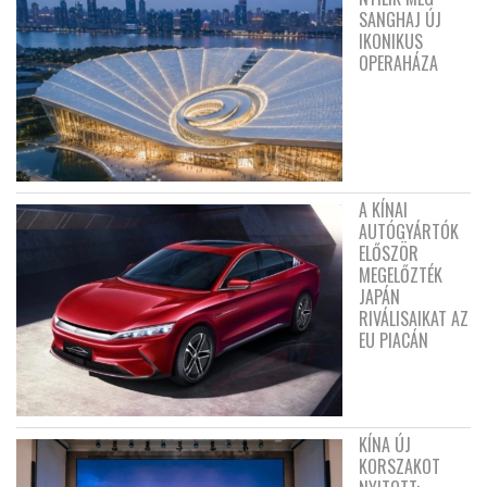
SANGHAJ ÚJ
IKONIKUS
OPERAHÁZA
A KÍNAI
AUTÓGYÁRTÓK
ELŐSZÖR
MEGELŐZTÉK
JAPÁN
RIVÁLISAIKAT AZ
EU PIACÁN
KÍNA ÚJ
KORSZAKOT