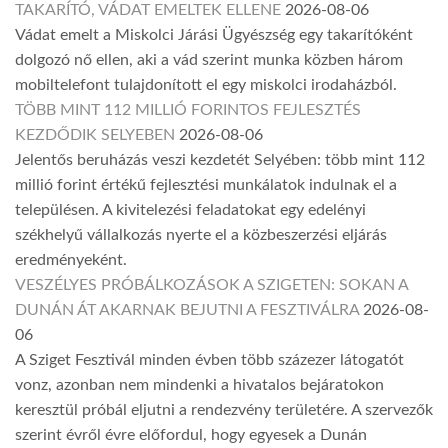
TAKARÍTÓ, VÁDAT EMELTEK ELLENE
2026-08-06
Vádat emelt a Miskolci Járási Ügyészség egy takarítóként
dolgozó nő ellen, aki a vád szerint munka közben három
mobiltelefont tulajdonított el egy miskolci irodaházból.
TÖBB MINT 112 MILLIÓ FORINTOS FEJLESZTÉS
KEZDŐDIK SELYEBEN
2026-08-06
Jelentős beruházás veszi kezdetét Selyében: több mint 112
millió forint értékű fejlesztési munkálatok indulnak el a
településen. A kivitelezési feladatokat egy edelényi
székhelyű vállalkozás nyerte el a közbeszerzési eljárás
eredményeként.
VESZÉLYES PRÓBÁLKOZÁSOK A SZIGETEN: SOKAN A
DUNÁN ÁT AKARNAK BEJUTNI A FESZTIVÁLRA
2026-08-
06
A Sziget Fesztivál minden évben több százezer látogatót
vonz, azonban nem mindenki a hivatalos bejáratokon
keresztül próbál eljutni a rendezvény területére. A szervezők
szerint évről évre előfordul, hogy egyesek a Dunán