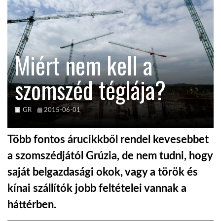
KÖZEL-KELET
Miért nem kell a
AUSZTRÁLIA
szomszéd téglája?
A VILÁG ITTHON
GR
2015-06-01
MÉDIA
Több fontos árucikkből rendel kevesebbet
a szomszédjától Grúzia, de nem tudni, hogy
saját belgazdasági okok, vagy a török és
GLOBOTV BP
kínai szállítók jobb feltételei vannak a
háttérben.
HÍR3D