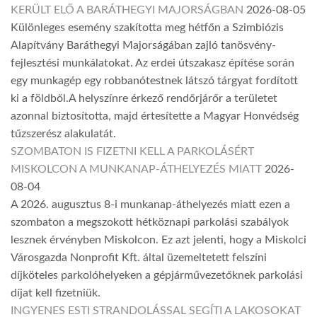
KERÜLT ELŐ A BARÁTHEGYI MAJORSÁGBAN
2026-08-05
Különleges esemény szakította meg hétfőn a Szimbiózis
Alapítvány Baráthegyi Majorságában zajló tanösvény-
fejlesztési munkálatokat. Az erdei útszakasz építése során
egy munkagép egy robbanótestnek látszó tárgyat fordított
ki a földből.A helyszínre érkező rendőrjárőr a területet
azonnal biztosította, majd értesítette a Magyar Honvédség
tűzszerész alakulatát.
SZOMBATON IS FIZETNI KELL A PARKOLÁSÉRT
MISKOLCON A MUNKANAP-ÁTHELYEZÉS MIATT
2026-
08-04
A 2026. augusztus 8-i munkanap-áthelyezés miatt ezen a
szombaton a megszokott hétköznapi parkolási szabályok
lesznek érvényben Miskolcon. Ez azt jelenti, hogy a Miskolci
Városgazda Nonprofit Kft. által üzemeltetett felszíni
díjköteles parkolóhelyeken a gépjárművezetőknek parkolási
díjat kell fizetniük.
INGYENES ESTI STRANDOLÁSSAL SEGÍTI A LAKOSOKAT