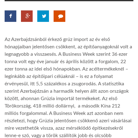
TROPICALMAGAZIN
GLOBOTV
Az Azerbajdzsánból érkező grúz import az év első
hónapjaiban jelentősen csökkent, az építőanyagoknál volt a
AFRIKA TUDÁSTÁR
legnagyobb a visszaesés. A Business Week szerint 36 ezer
tonna volt egy éve január és április között a forgalom, 22
ezer tonna az idei első hónapokban. Az acéltermékeknél –
A NAP SZÉPE
leginkább az építőipari célúaknál – is ez a folyamat
érvényesül, itt 5,5 százalékos a zsugorodás. A statisztika
szerint Azerbajdzsán a harmadik helyen állt azon országok
LINKTR.EE
között, ahonnan Grúzia importál termékeket. Az első
Törökország, 418 millió dollárnyi, a második Kína 212
GLOBOZSARU
milliós forgalommal. A Business Week azt azonban nem
részletezi, hogy Grúzia jelentősen csökkenő azeri vásárlásai
mire vezethetők vissza, azaz mérséklődő építkezésekről
DOBRAVERO.HU
lenne-e szó, vagy a török szállítók jobb és olcsóbb