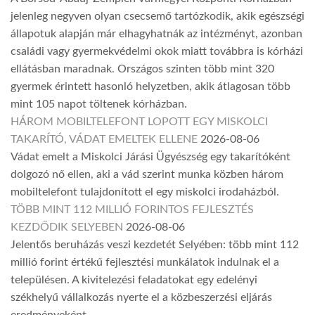
jelenleg negyven olyan csecsemő tartózkodik, akik egészségi
állapotuk alapján már elhagyhatnák az intézményt, azonban
családi vagy gyermekvédelmi okok miatt továbbra is kórházi
ellátásban maradnak. Országos szinten több mint 320
gyermek érintett hasonló helyzetben, akik átlagosan több
mint 105 napot töltenek kórházban.
HÁROM MOBILTELEFONT LOPOTT EGY MISKOLCI
TAKARÍTÓ, VÁDAT EMELTEK ELLENE
2026-08-06
Vádat emelt a Miskolci Járási Ügyészség egy takarítóként
dolgozó nő ellen, aki a vád szerint munka közben három
mobiltelefont tulajdonított el egy miskolci irodaházból.
TÖBB MINT 112 MILLIÓ FORINTOS FEJLESZTÉS
KEZDŐDIK SELYEBEN
2026-08-06
Jelentős beruházás veszi kezdetét Selyében: több mint 112
millió forint értékű fejlesztési munkálatok indulnak el a
településen. A kivitelezési feladatokat egy edelényi
székhelyű vállalkozás nyerte el a közbeszerzési eljárás
eredményeként.