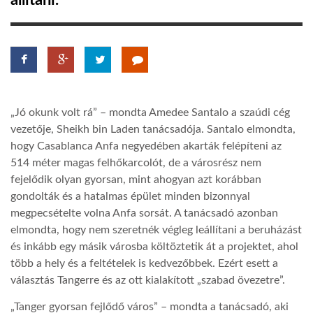
állítani.
TROPICALMAGAZIN
GLOBOTV
„Jó okunk volt rá” – mondta Amedee Santalo a szaúdi cég
AFRIKA TUDÁSTÁR
vezetője, Sheikh bin Laden tanácsadója. Santalo elmondta,
hogy Casablanca Anfa negyedében akarták felépíteni az
514 méter magas felhőkarcolót, de a városrész nem
A NAP SZÉPE
fejelődik olyan gyorsan, mint ahogyan azt korábban
gondolták és a hatalmas épület minden bizonnyal
LINKTR.EE
megpecsételte volna Anfa sorsát. A tanácsadó azonban
elmondta, hogy nem szeretnék végleg leállítani a beruházást
és inkább egy másik városba költöztetik át a projektet, ahol
GLOBOZSARU
több a hely és a feltételek is kedvezőbbek. Ezért esett a
választás Tangerre és az ott kialakított „szabad övezetre”.
DOBRAVERO.HU
„Tanger gyorsan fejlődő város” – mondta a tanácsadó, aki