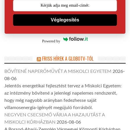
Véglegesítés
Powered by
FRISS HÍREK A GLOBOTV-TŐL
BŐVÍTENÉ NAPERŐMŰVÉT A MISKOLCI EGYETEM
2026-
08-06
Jelentős energetikai fejlesztést tervez a Miskolci Egyetem:
az intézmény bővítené a jelenlegi napelemes rendszerét,
hogy még nagyobb arányban fedezhesse saját
villamosenergia-igényét megújuló forrásból.
NEGYVEN CSECSEMŐ VÁRJA A HAZAJUTÁST A
MISKOLCI KÓRHÁZBAN
2026-08-06
A Borsod-Abaúj-Zemplén Vármegyei Központi Kórházban