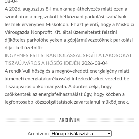
08-04
A 2026. augusztus 8-i munkanap-áthelyezés miatt ezen a
szombaton a megszokott hétköznapi parkolási szabályok
lesznek érvényben Miskolcon. Ez azt jelenti, hogy a Miskolci
Városgazda Nonprofit Kft. által üzemeltetett felszíni
díjköteles parkolóhelyeken a gépjárművezetőknek parkolási
díjat kell fizetniük.
INGYENES ESTI STRANDOLÁSSAL SEGÍTI A LAKOSOKAT
TISZAÚJVÁROS A HŐSÉG IDEJÉN
2026-08-04
A rendkívüli hőség és a megnövekedett energiaigény miatt
átmeneti energiatakarékossági intézkedéseket vezetett be
Tiszaújváros önkormányzata. A döntés célja, hogy
csökkentsék az energiafelhasználást úgy, hogy közben a
legfontosabb közszolgáltatások zavartalanul működjenek.
ARCHÍVUM
Archívum