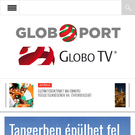
FŐOLDAL
AFRIKA
EURÓPA
AFRIKA
ÁZSIA
ELEFÁNTCSONTPART MA ÜNNEPLI
FÜGGETLENSÉGÉNEK 66. ÉVFORDULÓJÁT
ÉSZAK-AMERIKA
Tangerben épülhet fel
LATIN-AMERIKA