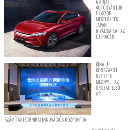
A KÍNAI
AUTÓGYÁRTÓK
ELŐSZÖR
MEGELŐZTÉK
JAPÁN
RIVÁLISAIKAT AZ
EU PIACÁN
KÍNA ÚJ
KORSZAKOT
NYITOTT:
MEGNYÍLT AZ
ORSZÁG ELSŐ
ŰR-
SZÁMÍTÁSTECHNIKAI INNOVÁCIÓS KÖZPONTJA