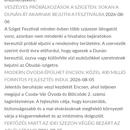
VESZÉLYES PRÓBÁLKOZÁSOK A SZIGETEN: SOKAN A
DUNÁN ÁT AKARNAK BEJUTNI A FESZTIVÁLRA
2026-08-
06
A Sziget Fesztivál minden évben több százezer látogatót
vonz, azonban nem mindenki a hivatalos bejáratokon
keresztül próbál eljutni a rendezvény területére. A szervezők
szerint évről évre előfordul, hogy egyesek a Dunán
keresztül, úszva vagy különféle vízi eszközökkel szeretnének
bejutni az Óbudai-szigetre.
MODERN ÓVODA ÉPÜLHET ENCSEN: KÖZEL 400 MILLIÓ
FORINTOS FEJLESZTÉS INDUL
2026-08-05
Jelentős beruházás veszi kezdetét Encsen, ahol teljesen
megújul a Csoda-Vár Óvoda és Bölcsőde 2. számú
tagintézménye. A fejlesztés célja, hogy korszerűbb,
biztonságosabb és a mai elvárásoknak megfelelő környezet
várja a kisgyermekeket és az intézmény dolgozóit.
FERTŐZÉS MIATT AZ IDEI SZEZON VÉGÉIG BEZÁRT AZ