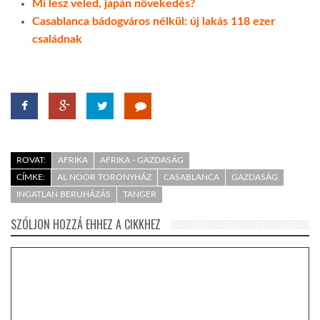
Mi lesz veled, japán növekedés?
Casablanca bádogváros nélkül: új lakás 118 ezer
családnak
ROVAT:
AFRIKA
AFRIKA - GAZDASÁG
CÍMKE:
AL NOOR TORONYHÁZ
CASABLANCA
GAZDASÁG
INGATLAN BERUHÁZÁS
TANGER
SZÓLJON HOZZÁ EHHEZ A CIKKHEZ