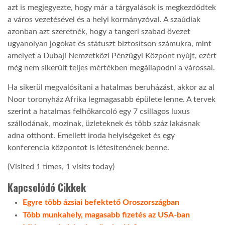
azt is megjegyezte, hogy már a tárgyalások is megkezdődtek
a város vezetésével és a helyi kormányzóval. A szaúdiak
LATIMO.HU
azonban azt szeretnék, hogy a tangeri szabad övezet
ugyanolyan jogokat és státuszt biztosítson számukra, mint
GLOBOBOOK
amelyet a Dubaji Nemzetközi Pénzügyi Központ nyújt, ezért
még nem sikerült teljes mértékben megállapodni a várossal.
Ha sikerül megvalósítani a hatalmas beruházást, akkor az al
Noor toronyház Afrika legmagasabb épülete lenne. A tervek
szerint a hatalmas felhőkarcoló egy 7 csillagos luxus
szállodának, mozinak, üzleteknek és több száz lakásnak
adna otthont. Emellett iroda helyiségeket és egy
konferencia központot is létesítenének benne.
(Visited 1 times, 1 visits today)
Kapcsolódó Cikkek
Egyre több ázsiai befektető Oroszországban
Több munkahely, magasabb fizetés az USA-ban