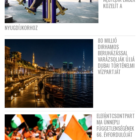
KÖZELÍT A
NYUGDÍJKORHOZ
80 MILLIÓ
DIRHAMOS
BERUHÁZÁSSAL
VARÁZSOLJÁK ÚJJÁ
DUBAI TÖRTÉNELMI
VÍZPARTJÁT
ELEFÁNTCSONTPART
MA ÜNNEPLI
FÜGGETLENSÉGÉNEK
66. ÉVFORDULÓJÁT