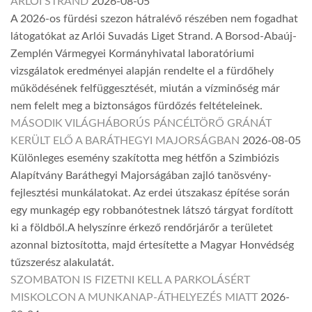
ARLÓI STRAND
2026-08-05
A 2026-os fürdési szezon hátralévő részében nem fogadhat
látogatókat az Arlói Suvadás Liget Strand. A Borsod-Abaúj-
Zemplén Vármegyei Kormányhivatal laboratóriumi
vizsgálatok eredményei alapján rendelte el a fürdőhely
működésének felfüggesztését, miután a vízminőség már
nem felelt meg a biztonságos fürdőzés feltételeinek.
MÁSODIK VILÁGHÁBORÚS PÁNCÉLTÖRŐ GRÁNÁT
KERÜLT ELŐ A BARÁTHEGYI MAJORSÁGBAN
2026-08-05
Különleges esemény szakította meg hétfőn a Szimbiózis
Alapítvány Baráthegyi Majorságában zajló tanösvény-
fejlesztési munkálatokat. Az erdei útszakasz építése során
egy munkagép egy robbanótestnek látszó tárgyat fordított
ki a földből.A helyszínre érkező rendőrjárőr a területet
azonnal biztosította, majd értesítette a Magyar Honvédség
tűzszerész alakulatát.
SZOMBATON IS FIZETNI KELL A PARKOLÁSÉRT
MISKOLCON A MUNKANAP-ÁTHELYEZÉS MIATT
2026-