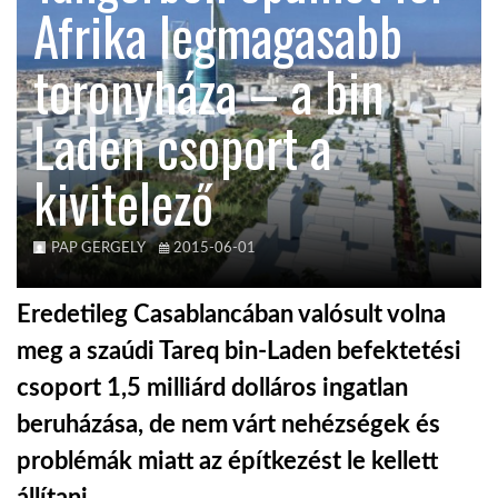
Afrika legmagasabb
KÖZEL-KELET
toronyháza – a bin
Laden csoport a
AUSZTRÁLIA
kivitelező
A VILÁG ITTHON
PAP GERGELY
2015-06-01
MÉDIA
Eredetileg Casablancában valósult volna
meg a szaúdi Tareq bin-Laden befektetési
csoport 1,5 milliárd dolláros ingatlan
GLOBOTV BP
beruházása, de nem várt nehézségek és
problémák miatt az építkezést le kellett
HÍR3D