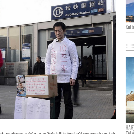
Kultu
HAG
TAL
t, segítene a fiún, a műtét költségei túl magasak voltak.