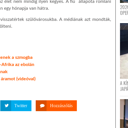
az élet nem mindig ilyen kegyes. A fiú állapota romlani
202
n egy hónapja van hátra.
OPE
, visszatértek szülővárosukba. A médiának azt mondták,
ölteni.
ítenek a szmogba
-Afrika az ebolán
ának
áramot (videóval)
A K
JAPÁ
Twitter
Hozzászólás