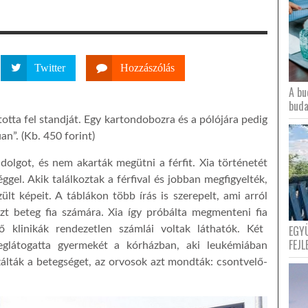
Twitter
Hozzászólás
A bu
buda
ította fel standját. Egy kartondobozra és a pólójára pedig
an”. (Kb. 450 forint)
dolgot, és nem akarták megütni a férfit. Xia történetét
ggel. Akik találkoztak a férfival és jobban megfigyelték,
zült képeit. A táblákon több írás is szerepel
t
, ami arról
nzt beteg fia számára. Xia így próbál
ta
megmenteni
fia
EGY
ő klinikák rendezetlen számlái
voltak
láthatók. Két
FEJL
eglátogat
ta
gyermekét a kórházban, aki leukémiában
zál
t
ák a beteg
sé
get, az orvosok azt mondták: csontvelő-