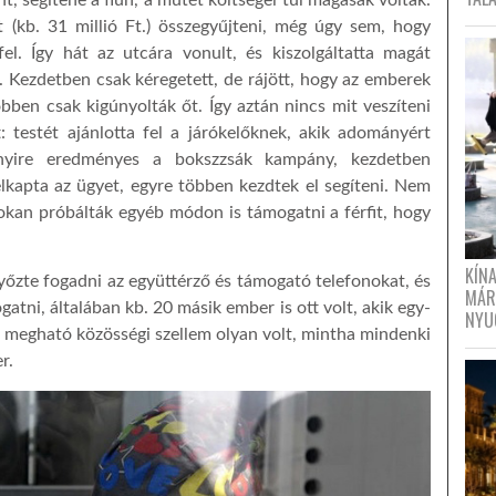
 (kb. 31 millió Ft.) összegyűjteni, még úgy sem, hogy
el. Így hát az utcára vonult, és kiszolgáltatta magát
. Kezdetben csak kéregetett, de rájött, hogy az emberek
bben csak kigúnyolták őt. Így aztán nincs mit veszíteni
: testét ajánlotta fel a járókelőknek, akik adományért
ire eredményes a bokszzsák kampány, kezdetben
elkapta az ügyet, egyre többen kez
d
tek el segíteni. Nem
okan próbálták egyéb módon is támogatni a férfit,
hogy
KÍN
őzte fogadni az együttérző és támogató telefonokat, és
MÁR
atni, általában kb. 20 másik ember is ott volt, akik egy-
NYU
a megható közösségi szellem olyan volt, mintha mindenki
r.