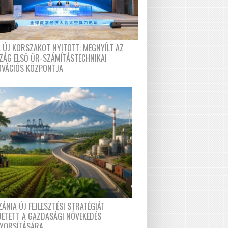
A ÚJ KORSZAKOT NYITOTT: MEGNYÍLT AZ
ZÁG ELSŐ ŰR-SZÁMÍTÁSTECHNIKAI
OVÁCIÓS KÖZPONTJA
ÁNIA ÚJ FEJLESZTÉSI STRATÉGIÁT
DETETT A GAZDASÁGI NÖVEKEDÉS
GYORSÍTÁSÁRA