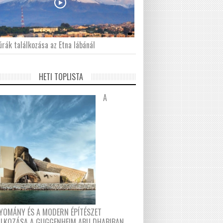
́rák találkozása az Etna lábánál
HETI TOPLISTA
A
YOMÁNY ÉS A MODERN ÉPÍTÉSZET
ÁLKOZÁSA A GUGGENHEIM ABU DHABIBAN