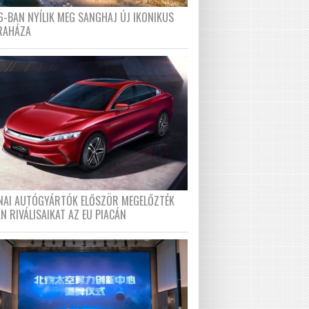
6-BAN NYÍLIK MEG SANGHAJ ÚJ IKONIKUS
RAHÁZA
ÍNAI AUTÓGYÁRTÓK ELŐSZÖR MEGELŐZTÉK
N RIVÁLISAIKAT AZ EU PIACÁN