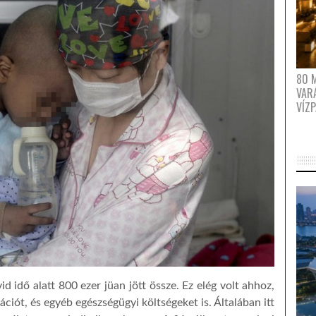
80 
VAR
VÍZ
idő alatt 800 ezer jüan jött össze. Ez elég volt ahhoz,
ációt, és egyéb egészségügyi költségeket is. Általában itt