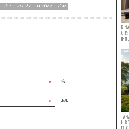
KÍNA
KÓRHÁZ
LEUKÉMIA
PÉNZ
KÍN
ORS
INN
*
NÉV
*
EMAIL
TANZ
HIR
FEL