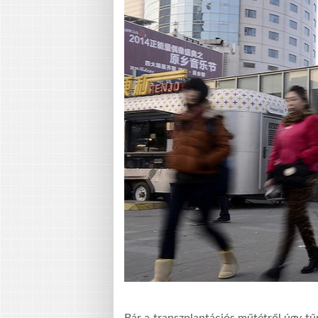
Bár a transzplantációs műtétről úgy tűn