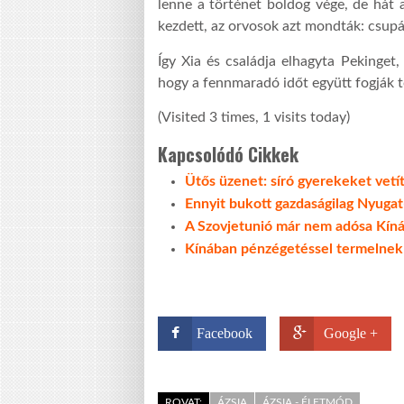
lenne a történet boldog vége, de hát 
kezdett, az orvosok azt mondták: csupá
Így Xia és családja elhagyta Pekinget
hogy a fennmaradó időt együtt fogják t
(Visited 3 times, 1 visits today)
Kapcsolódó Cikkek
Ütős üzenet: síró gyerekeket vet
Ennyit bukott gazdaságilag Nyugat
A Szovjetunió már nem adósa Kín
Kínában pénzégetéssel termelnek 
Facebook
Google +
ROVAT:
ÁZSIA
ÁZSIA - ÉLETMÓD