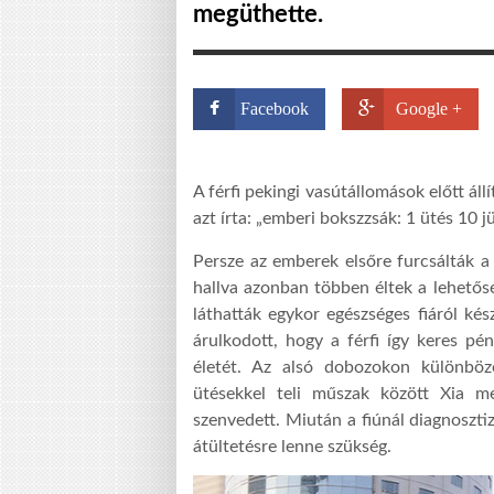
megüthette.
Facebook
Google +
A férfi pekingi v
asútállomás
ok
előtt
áll
azt írta: „emberi bokszzsák: 1 ütés 10 jü
Persze az emberek elsőre furcsálták a 
hallva azonban többen
éltek a lehetősé
láthatták egykor egészséges fiáról kés
árulkod
ott
, hogy a férfi így keres pé
életét. Az alsó dobozokon különböz
ütésekkel teli műszak között Xia m
szenved
ett
. Miután a fiúnál diagno
s
zti
átültetésre lenne szükség.