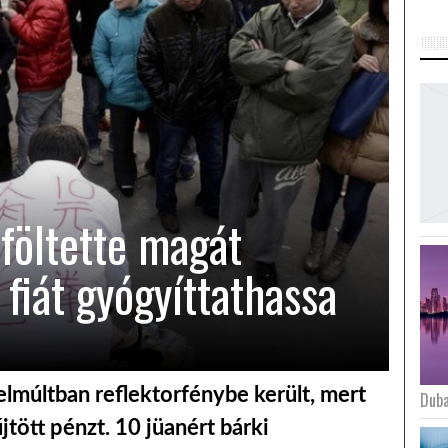
föltette magát
 fiát gyógyíttathassa
zelmúltban reflektorfénybe került, mert
Duba
tött pénzt. 10 jüanért bárki