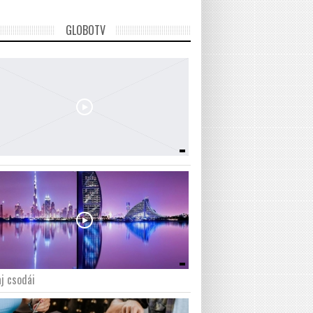
GLOBOTV
j csodái