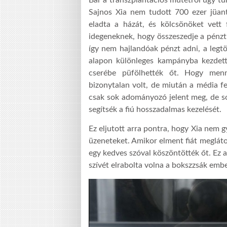
Sajnos Xia nem tudott 700 ezer jüant
eladta a házát, és kölcsönöket vett f
idegeneknek, hogy összeszedje a pénzt
így nem hajlandóak pénzt adni, a legtö
alapon különleges kam
p
ányba kezdett
cserébe püfölhet
ték őt.
Hogy menny
bizonytalan volt, de miután a média f
csak sok adományozó jelent meg,
de s
segítsék a fiú hosszadalmas kezelését.
Ez eljutott arra pontra,
hogy
Xia nem gy
üzeneteket. Amikor elment fiát meglátog
egy kedves szóval köszöntötték őt. Ez 
szívét elrabolta volna a bokszzsák embe