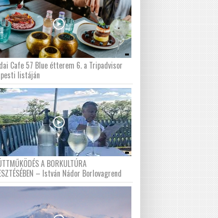
dai Cafe 57 Blue étterem 6. a Tripadvisor
pesti listáján
ÜTTMŰKÖDÉS A BORKULTÚRA
ESZTÉSÉBEN – István Nádor Borlovagrend