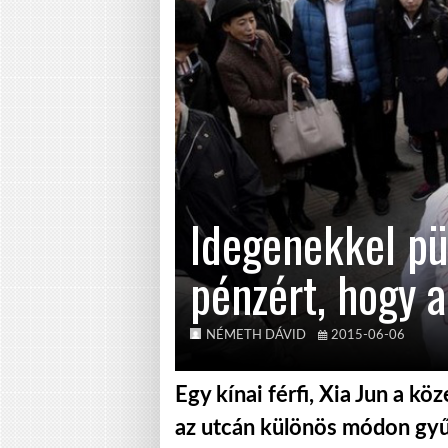
Idegenekkel pü
pénzért, hogy a
NÉMETH DÁVID
2015-06-06
Egy kínai férfi, Xia Jun a kö
az utcán különös módon gyűj