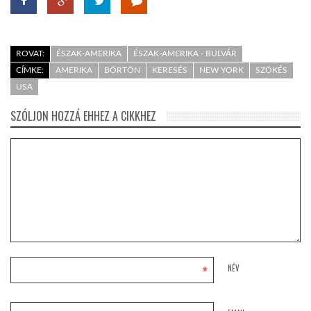
ROVAT:
ÉSZAK-AMERIKA
ÉSZAK-AMERIKA - BULVÁR
CÍMKE:
AMERIKA
BÖRTÖN
KERESÉS
NEW YORK
SZÖKÉS
USA
SZÓLJON HOZZÁ EHHEZ A CIKKHEZ
*
NÉV