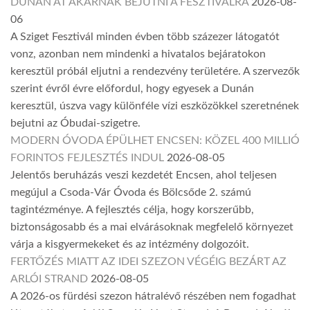
DUNÁN ÁT AKARNAK BEJUTNI A FESZTIVÁLRA
2026-08-
06
A Sziget Fesztivál minden évben több százezer látogatót
vonz, azonban nem mindenki a hivatalos bejáratokon
keresztül próbál eljutni a rendezvény területére. A szervezők
szerint évről évre előfordul, hogy egyesek a Dunán
keresztül, úszva vagy különféle vízi eszközökkel szeretnének
bejutni az Óbudai-szigetre.
MODERN ÓVODA ÉPÜLHET ENCSEN: KÖZEL 400 MILLIÓ
FORINTOS FEJLESZTÉS INDUL
2026-08-05
Jelentős beruházás veszi kezdetét Encsen, ahol teljesen
megújul a Csoda-Vár Óvoda és Bölcsőde 2. számú
tagintézménye. A fejlesztés célja, hogy korszerűbb,
biztonságosabb és a mai elvárásoknak megfelelő környezet
várja a kisgyermekeket és az intézmény dolgozóit.
FERTŐZÉS MIATT AZ IDEI SZEZON VÉGÉIG BEZÁRT AZ
ARLÓI STRAND
2026-08-05
A 2026-os fürdési szezon hátralévő részében nem fogadhat