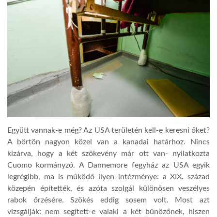
LATIMO.HU
GLOBOBOOK
Együtt vannak-e még? Az USA területén kell-e keresni őket?
A börtön nagyon közel van a kanadai határhoz. Nincs
kizárva, hogy a két szökevény már ott van- nyilatkozta
Cuomo kormányzó. A Dannemore fegyház az USA egyik
legrégibb, ma is működő ilyen intézménye: a XIX. század
közepén építették, és azóta szolgál különösen veszélyes
rabok őrzésére. Szökés eddig sosem volt. Most azt
vizsgálják: nem segített-e valaki a két bűnözőnek, hiszen