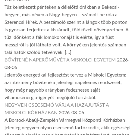
Tűz keletkezett pénteken a délelőtti órákban a Bekecsi-
hegyen, más néven a Nagy-hegyen – számolt be róla a
Szerencsi Hírek. A beszámoló szerint a lángok több ponton
is gyorsan terjedtek a kiszáradt, földközeli növényzetben. A
tűz időnként a fák lombkoronáját is elérte, így a füst
messziről is jól látható volt. A környéken jelentős számban
találhatók szőlőültetvények, […]
BŐVÍTENÉ NAPERŐMŰVÉT A MISKOLCI EGYETEM
2026-
08-06
Jelentős energetikai fejlesztést tervez a Miskolci Egyetem:
az intézmény bővítené a jelenlegi napelemes rendszerét,
hogy még nagyobb arányban fedezhesse saját
villamosenergia-igényét megújuló forrásból.
NEGYVEN CSECSEMŐ VÁRJA A HAZAJUTÁST A
MISKOLCI KÓRHÁZBAN
2026-08-06
A Borsod-Abaúj-Zemplén Vármegyei Központi Kórházban
jelenleg negyven olyan csecsemő tartózkodik, akik egészségi