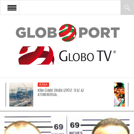
FŐOLDAL
AFRIKA
EURÓPA
ÁZSIA
ÁZSIA
KÍNA ÚJABB ÓRIÁSI LÉPÉST TESZ AZ
ATOMENERGIA…
ÉSZAK-AMERIKA
LATIN-AMERIKA