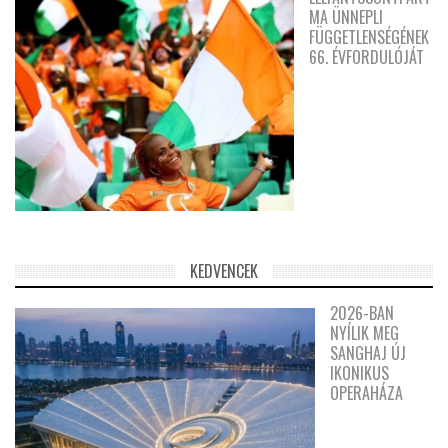
MA ÜNNEPLI
FÜGGETLENSÉGÉNEK
66. ÉVFORDULÓJÁT
KEDVENCEK
2026-BAN
NYÍLIK MEG
SANGHAJ ÚJ
IKONIKUS
OPERAHÁZA