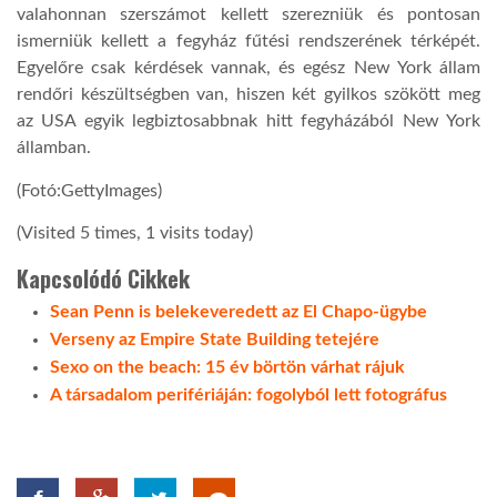
valahonnan szerszámot kellett szerezniük és pontosan
ismerniük kellett a fegyház fűtési rendszerének térképét.
Egyelőre csak kérdések vannak, és egész New York állam
rendőri készültségben van, hiszen két gyilkos szökött meg
az USA egyik legbiztosabbnak hitt fegyházából New York
államban.
(Fotó:GettyImages)
(Visited 5 times, 1 visits today)
Kapcsolódó Cikkek
Sean Penn is belekeveredett az El Chapo-ügybe
Verseny az Empire State Building tetejére
Sexo on the beach: 15 év börtön várhat rájuk
A társadalom perifériáján: fogolyból lett fotográfus