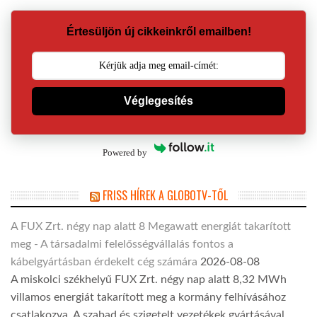
Értesüljön új cikkeinkről emailben!
Véglegesítés
Powered by
FRISS HÍREK A GLOBOTV-TŐL
A FUX Zrt. négy nap alatt 8 Megawatt energiát takarított
meg - A társadalmi felelősségvállalás fontos a
kábelgyártásban érdekelt cég számára
2026-08-08
A miskolci székhelyű FUX Zrt. négy nap alatt 8,32 MWh
villamos energiát takarított meg a kormány felhívásához
csatlakozva. A szabad és szigetelt vezetékek gyártásával