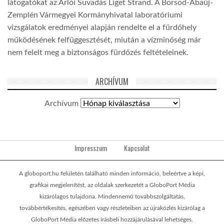
látogatókat az Arlói Suvadás Liget Strand. A Borsod-Abaúj-
Zemplén Vármegyei Kormányhivatal laboratóriumi
vizsgálatok eredményei alapján rendelte el a fürdőhely
működésének felfüggesztését, miután a vízminőség már
nem felelt meg a biztonságos fürdőzés feltételeinek.
ARCHÍVUM
Archívum
Impresszum
Kapcsolat
A globoport.hu felületén található minden információ, beleértve a képi,
grafikai megjelenítést, az oldalak szerkezetét a GloboPort Média
kizárólagos tulajdona. Mindennemű továbbszolgáltatás,
továbbértékesítés, egészében vagy részleteiben az újraközlés kizárólag a
GloboPort Média előzetes írásbeli hozzájárulásával lehetséges.