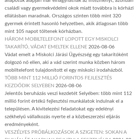
állapotuk alapján már elhagyhatnák az intézményt, azonban
családi vagy gyermekvédelmi okok miatt továbbra is kórházi
ellátásban maradnak. Országos szinten több mint 320
gyermek érintett hasonló helyzetben, akik átlagosan több
mint 105 napot töltenek kórházban.
HÁROM MOBILTELEFONT LOPOTT EGY MISKOLCI
TAKARÍTÓ, VÁDAT EMELTEK ELLENE
2026-08-06
Vádat emelt a Miskolci Járási Ügyészség egy takarítóként
dolgozó nő ellen, aki a vád szerint munka közben három
mobiltelefont tulajdonított el egy miskolci irodaházból.
TÖBB MINT 112 MILLIÓ FORINTOS FEJLESZTÉS
KEZDŐDIK SELYEBEN
2026-08-06
Jelentős beruházás veszi kezdetét Selyében: több mint 112
millió forint értékű fejlesztési munkálatok indulnak el a
településen. A kivitelezési feladatokat egy edelényi
székhelyű vállalkozás nyerte el a közbeszerzési eljárás
eredményeként.
VESZÉLYES PRÓBÁLKOZÁSOK A SZIGETEN: SOKAN A