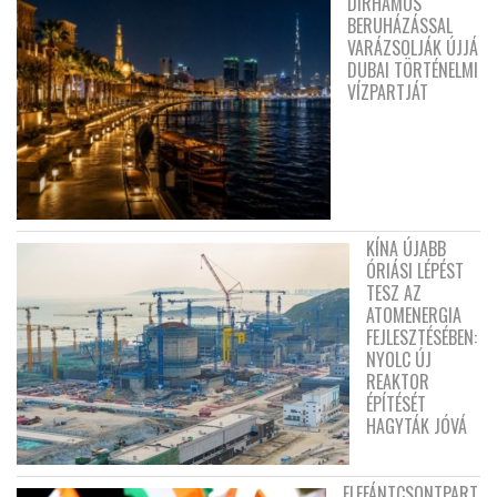
DIRHAMOS
BERUHÁZÁSSAL
VARÁZSOLJÁK ÚJJÁ
DUBAI TÖRTÉNELMI
VÍZPARTJÁT
KÍNA ÚJABB
ÓRIÁSI LÉPÉST
TESZ AZ
ATOMENERGIA
FEJLESZTÉSÉBEN:
NYOLC ÚJ
REAKTOR
ÉPÍTÉSÉT
HAGYTÁK JÓVÁ
ELEFÁNTCSONTPART