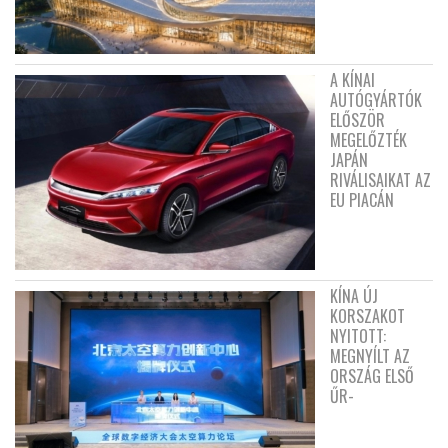
A KÍNAI
AUTÓGYÁRTÓK
ELŐSZÖR
MEGELŐZTÉK
JAPÁN
RIVÁLISAIKAT AZ
EU PIACÁN
KÍNA ÚJ
KORSZAKOT
NYITOTT:
MEGNYÍLT AZ
ORSZÁG ELSŐ
ŰR-