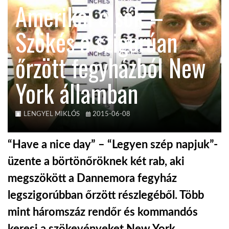
Amerikai elsők –
KÖZEL-KELET
Szökés a szigorúan
őrzött fegyházból New
AUSZTRÁLIA
York államban
A VILÁG ITTHON
LENGYEL MIKLÓS
2015-06-08
MÉDIA
“Have a nice day” – “Legyen szép napjuk”-
üzente a börtönőröknek két rab, aki
megszökött a Dannemora fegyház
GLOBOTV BP
legszigorúbban őrzött részlegéből. Több
mint háromszáz rendőr és kommandós
HÍR3D