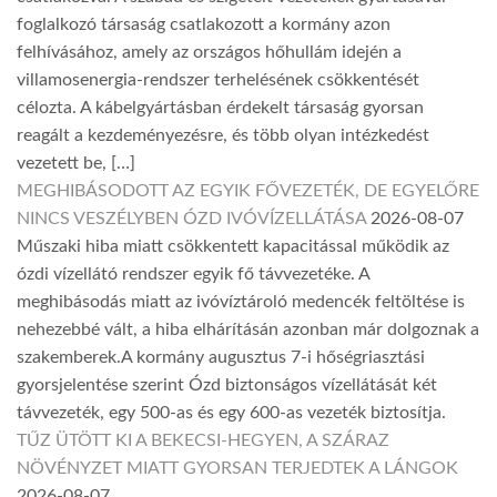
foglalkozó társaság csatlakozott a kormány azon
felhívásához, amely az országos hőhullám idején a
villamosenergia-rendszer terhelésének csökkentését
célozta. A kábelgyártásban érdekelt társaság gyorsan
reagált a kezdeményezésre, és több olyan intézkedést
vezetett be, […]
MEGHIBÁSODOTT AZ EGYIK FŐVEZETÉK, DE EGYELŐRE
NINCS VESZÉLYBEN ÓZD IVÓVÍZELLÁTÁSA
2026-08-07
Műszaki hiba miatt csökkentett kapacitással működik az
ózdi vízellátó rendszer egyik fő távvezetéke. A
meghibásodás miatt az ivóvíztároló medencék feltöltése is
nehezebbé vált, a hiba elhárításán azonban már dolgoznak a
szakemberek.A kormány augusztus 7-i hőségriasztási
gyorsjelentése szerint Ózd biztonságos vízellátását két
távvezeték, egy 500-as és egy 600-as vezeték biztosítja.
TŰZ ÜTÖTT KI A BEKECSI-HEGYEN, A SZÁRAZ
NÖVÉNYZET MIATT GYORSAN TERJEDTEK A LÁNGOK
2026-08-07