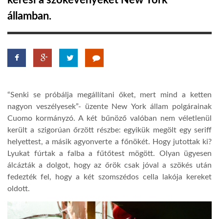
keresi a szökevényeket New York
államban.
TROPICALMAGAZIN
GLOBOTV
AFRIKA TUDÁSTÁR
“Senki se próbálja megállítani őket, mert mind a ketten
nagyon veszélyesek”- üzente New York állam polgárainak
A NAP SZÉPE
Cuomo kormányzó. A két bűnöző valóban nem véletlenül
került a szigorúan őrzött részbe: egyikük megölt egy seriff
helyettest, a másik agyonverte a főnökét. Hogy jutottak ki?
LINKTR.EE
Lyukat fúrtak a falba a fűtőtest mögött. Olyan ügyesen
álcázták a dolgot, hogy az őrök csak jóval a szökés után
fedezték fel, hogy a két szomszédos cella lakója kereket
GLOBOZSARU
oldott.
DOBRAVERO.HU