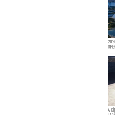
202
OPE
A K