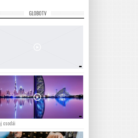
GLOBOTV
j csodái