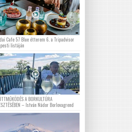
dai Cafe 57 Blue étterem 6. a Tripadvisor
pesti listáján
ÜTTMŰKÖDÉS A BORKULTÚRA
ESZTÉSÉBEN – István Nádor Borlovagrend