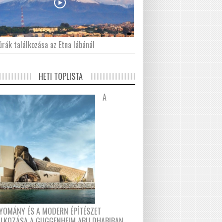
́rák találkozása az Etna lábánál
HETI TOPLISTA
A
YOMÁNY ÉS A MODERN ÉPÍTÉSZET
ÁLKOZÁSA A GUGGENHEIM ABU DHABIBAN