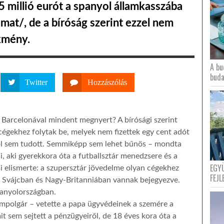
 5 millió eurót a spanyol államkasszába
amat/, de a bíróság szerint ezzel nem
kmény.
A bu
buda
Twitter
Hozzászólás
a Barcelonával mindent megnyert? A bírósági szerint
 cégekhez folytak be, melyek nem fizettek egy cent adót
l sem tudott. Semmiképp sem lehet bűnös – mondta
, aki gyerekkora óta a futballsztár menedzsere és a
EGY
i elismerte: a szupersztár jövedelme olyan cégekhez
FEJL
, Svájcban és Nagy-Britanniában vannak bejegyezve.
panyolországban.
ampolgár – vetette a papa ügyvédeinek a szemére a
t sem sejtett a pénzügyeiről, de 18 éves kora óta a