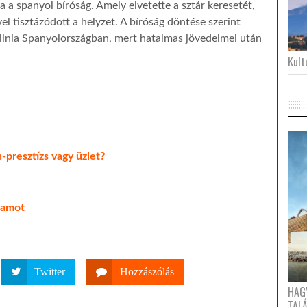
 a spanyol bíróság. Amely elvetette a sztár keresetét,
vel tisztázódott a helyzet. A bíróság döntése szerint
 állnia Spanyolországban, mert hatalmas jövedelmei után
Kultu
-presztízs vagy üzlet?
llamot
Twitter
Hozzászólás
HAG
TAL