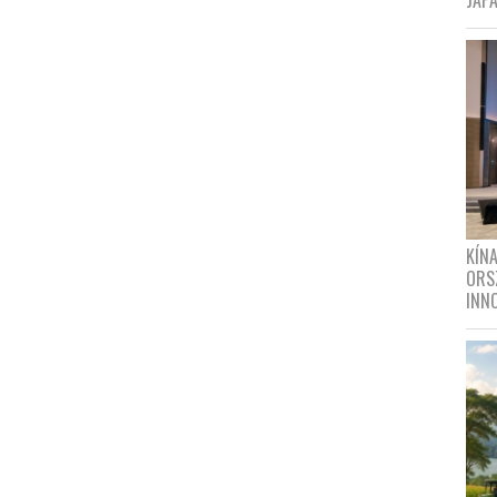
JAPÁ
KÍN
ORS
INN