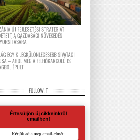
ÁNIA ÚJ FEJLESZTÉSI STRATÉGIÁT
DETETT A GAZDASÁGI NÖVEKEDÉS
GYORSÍTÁSÁRA
LÁG EGYIK LEGKÜLÖNLEGESEBB SIVATAGI
OSA – AHOL MÉG A FELHŐKARCOLÓ IS
AGBÓL ÉPÜLT
FOLLOW.IT
Értesüljön új cikkeinkről
emailben!