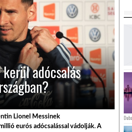
 kerül adócsalás
rszágban?
gentin Lionel Messinek
Duba
illió eurós adócsalással vádolják. A