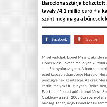
Barcelona sztárja befizetett
tavaly /4,1 millió euró + a k
szűnt meg maga a bűncsele
Facebook
Google +
Mivel vádolják Lionel Messit, aki idén 
Lionel Messi jövedelmei olyan külföldi
sem Spanyolországban. A fiam semmirő
ezzel kapcsolatban Jorge Horacio Messi
pénzügyeinek az intézője. Az öreg Mess
került, melyek Uruguayban, Belize-ben
Ezért nem fizetett adót Lionel Messi S
Csakhogy a sztár 2005 óta spanyol áll
bíróság. Lehet, hogy Lionel Messi semmi