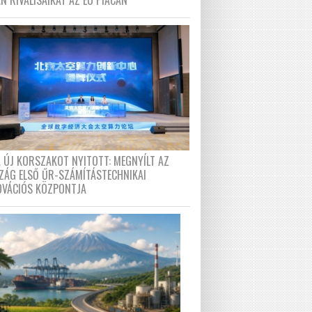
N RIVÁLISAIKAT AZ EU PIACÁN
A ÚJ KORSZAKOT NYITOTT: MEGNYÍLT AZ
ZÁG ELSŐ ŰR-SZÁMÍTÁSTECHNIKAI
OVÁCIÓS KÖZPONTJA