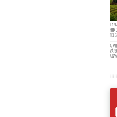
TANZ
HIR
FEL
A VI
VÁR
AGY