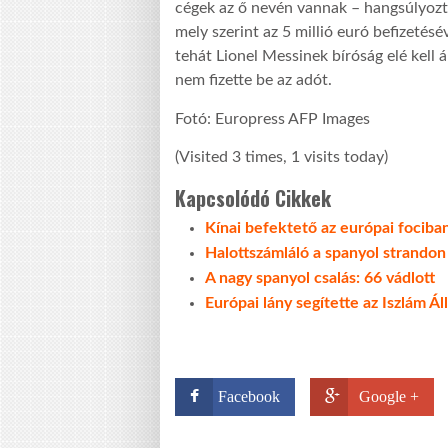
cégek az ő nevén vannak – hangsúlyozta
mely szerint az 5 millió euró befizetésé
tehát Lionel Messinek bíróság elé kell
nem fizette be az adót.
Fotó: Europress AFP Images
(Visited 3 times, 1 visits today)
Kapcsolódó Cikkek
Kínai befektető az európai fociban
Halottszámláló a spanyol strandon
A nagy spanyol csalás: 66 vádlott
Európai lány segítette az Iszlám Á
Facebook
Google +