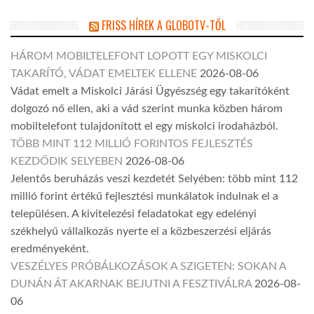
FRISS HÍREK A GLOBOTV-TŐL
HÁROM MOBILTELEFONT LOPOTT EGY MISKOLCI
TAKARÍTÓ, VÁDAT EMELTEK ELLENE
2026-08-06
Vádat emelt a Miskolci Járási Ügyészség egy takarítóként
dolgozó nő ellen, aki a vád szerint munka közben három
mobiltelefont tulajdonított el egy miskolci irodaházból.
TÖBB MINT 112 MILLIÓ FORINTOS FEJLESZTÉS
KEZDŐDIK SELYEBEN
2026-08-06
Jelentős beruházás veszi kezdetét Selyében: több mint 112
millió forint értékű fejlesztési munkálatok indulnak el a
településen. A kivitelezési feladatokat egy edelényi
székhelyű vállalkozás nyerte el a közbeszerzési eljárás
eredményeként.
VESZÉLYES PRÓBÁLKOZÁSOK A SZIGETEN: SOKAN A
DUNÁN ÁT AKARNAK BEJUTNI A FESZTIVÁLRA
2026-08-
06