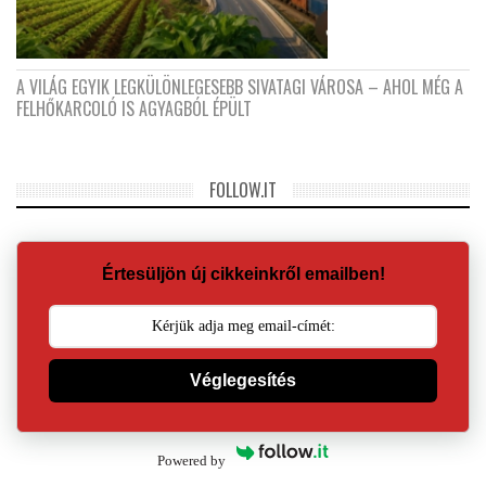
A VILÁG EGYIK LEGKÜLÖNLEGESEBB SIVATAGI VÁROSA – AHOL MÉG A
FELHŐKARCOLÓ IS AGYAGBÓL ÉPÜLT
FOLLOW.IT
Értesüljön új cikkeinkről emailben!
Véglegesítés
Powered by