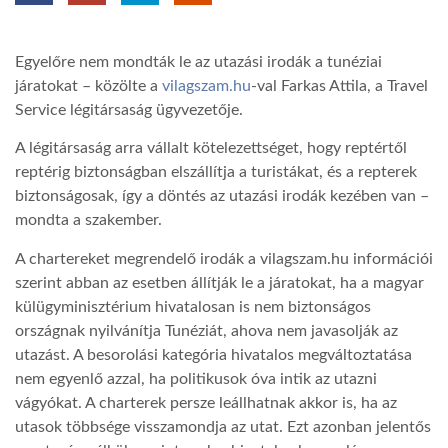
TROPICALMAGAZIN
Egyelőre nem mondták le az utazási irodák a tunéziai
járatokat – közölte a
vilagszam.hu
-val Farkas Attila, a Travel
GLOBOTV
Service légitársaság ügyvezetője.
A légitársaság arra vállalt kötelezettséget, hogy reptértől
AFRIKA TUDÁSTÁR
reptérig biztonságban elszállítja a turistákat, és a repterek
biztonságosak, így a döntés az utazási irodák kezében van –
mondta a szakember.
A NAP SZÉPE
A chartereket megrendelő irodák a vilagszam.hu információi
szerint abban az esetben állítják le a járatokat, ha a magyar
LINKTR.EE
külügyminisztérium hivatalosan is nem biztonságos
országnak nyilvánítja Tunéziát, ahova nem javasolják az
utazást. A besorolási kategória hivatalos megváltoztatása
GLOBOZSARU
nem egyenlő azzal, ha politikusok óva intik az utazni
vágyókat. A charterek persze leállhatnak akkor is, ha az
utasok többsége visszamondja az utat. Ezt azonban jelentős
DOBRAVERO.HU