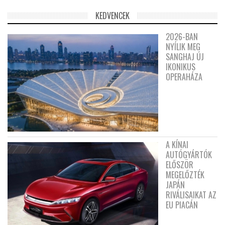
KEDVENCEK
2026-BAN
NYÍLIK MEG
SANGHAJ ÚJ
IKONIKUS
OPERAHÁZA
A KÍNAI
AUTÓGYÁRTÓK
ELŐSZÖR
MEGELŐZTÉK
JAPÁN
RIVÁLISAIKAT AZ
EU PIACÁN