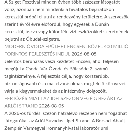
A Sziget Fesztivál minden évben több százezer látogatót
vonz, azonban nem mindenki a hivatalos bejáratokon
keresztül próbál eljutni a rendezvény területére. A szervezők
szerint évről évre előfordul, hogy egyesek a Dunán
keresztül, úszva vagy különféle vízi eszközökkel szeretnének
bejutni az Óbudai-szigetre.
MODERN ÓVODA ÉPÜLHET ENCSEN: KÖZEL 400 MILLIÓ
FORINTOS FEJLESZTÉS INDUL
2026-08-05
Jelentős beruházás veszi kezdetét Encsen, ahol teljesen
megújul a Csoda-Vár Óvoda és Bölcsőde 2. számú
tagintézménye. A fejlesztés célja, hogy korszerűbb,
biztonságosabb és a mai elvárásoknak megfelelő környezet
várja a kisgyermekeket és az intézmény dolgozóit.
FERTŐZÉS MIATT AZ IDEI SZEZON VÉGÉIG BEZÁRT AZ
ARLÓI STRAND
2026-08-05
A 2026-os fürdési szezon hátralévő részében nem fogadhat
látogatókat az Arlói Suvadás Liget Strand. A Borsod-Abaúj-
Zemplén Vármegyei Kormányhivatal laboratóriumi