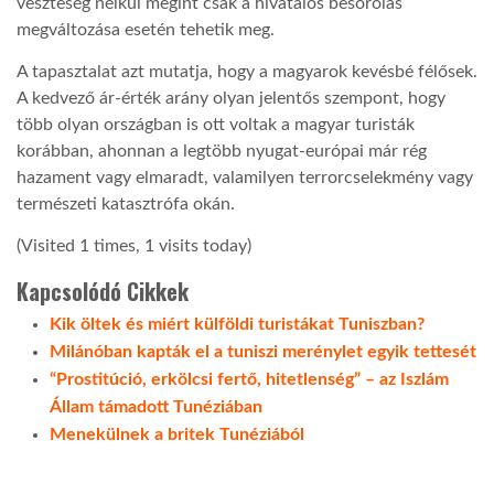
veszteség nélkül megint csak a hivatalos besorolás
megváltozása esetén tehetik meg.
LATIMO.HU
A tapasztalat azt mutatja, hogy a magyarok kevésbé félősek.
A kedvező ár-érték arány olyan jelentős szempont, hogy
GLOBOBOOK
több olyan országban is ott voltak a magyar turisták
korábban, ahonnan a legtöbb nyugat-európai már rég
hazament vagy elmaradt, valamilyen terrorcselekmény vagy
természeti katasztrófa okán.
(Visited 1 times, 1 visits today)
Kapcsolódó Cikkek
Kik öltek és miért külföldi turistákat Tuniszban?
Milánóban kapták el a tuniszi merénylet egyik tettesét
“Prostitúció, erkölcsi fertő, hitetlenség” – az Iszlám
Állam támadott Tunéziában
Menekülnek a britek Tunéziából