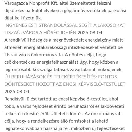
Városgazda Nonprofit Kft. által üzemeltetett felszíni
díjköteles parkolóhelyeken a gépjárművezetőknek parkolási
díjat kell fizetniük.
INGYENES ESTI STRANDOLÁSSAL SEGÍTI A LAKOSOKAT
TISZAÚJVÁROS A HŐSÉG IDEJÉN
2026-08-04
A rendkívüli hőség és a megnövekedett energiaigény miatt
átmeneti energiatakarékossági intézkedéseket vezetett be
Tiszaújváros önkormányzata. A döntés célja, hogy
csökkentsék az energiafelhasználást úgy, hogy közben a
legfontosabb közszolgáltatások zavartalanul működjenek.
ÚJ BERUHÁZÁSOK ÉS TELEKÉRTÉKESÍTÉS: FONTOS
DÖNTÉSEKET HOZOTT AZ ENCSI KÉPVISELŐ-TESTÜLET
2026-08-04
Rendkívüli ülést tartott az encsi képviselő-testület, ahol
több, a város fejlődését érintő beruházásról és lakóövezeti
telkek értékesítéséről született döntés. Az önkormányzat
célja, hogy a rendelkezésre álló forrásokat a lehető
leghatékonyabban használja fel, miközben új fejlesztéseket