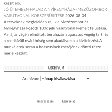
készít elő.
JÓ ÜTEMBEN HALAD A NYÍREGYHÁZA–MEZŐZOMBOR
VASÚTVONAL KORSZERŰSÍTÉSE
2026-08-04
A terveknek megfelelően zajlik a Mezőzombor és
Nyíregyháza közötti 100c jelű vasútvonal kiemelt felújítása.
A május végén elindított beruházás augusztus végéig tart, és
a rendkívüli nyári hőség sem akadályozta a kivitelezést.A
munkálatok során a hosszúsínek cseréjének döntő része
már elkészült.
ARCHÍVUM
Archívum
Impresszum
Kapcsolat