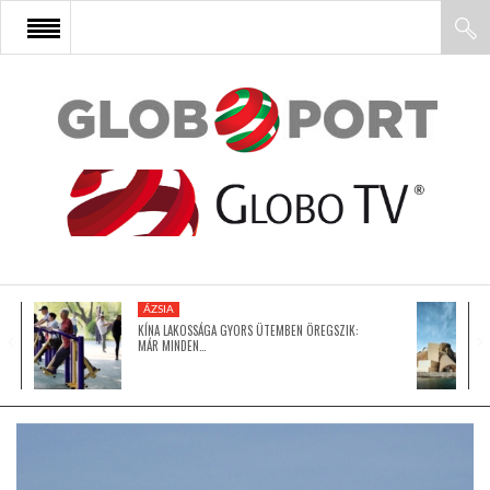
FŐOLDAL
AFRIKA
EURÓPA
ÁZSIA
ÁZSIA
KÍNA LAKOSSÁGA GYORS ÜTEMBEN ÖREGSZIK:
MÁR MINDEN…
ÉSZAK-AMERIKA
LATIN-AMERIKA