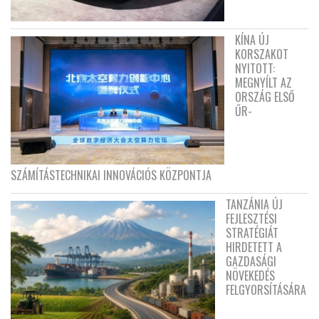
KÍNA ÚJ
KORSZAKOT
NYITOTT:
MEGNYÍLT AZ
ORSZÁG ELSŐ
ŰR-
SZÁMÍTÁSTECHNIKAI INNOVÁCIÓS KÖZPONTJA
TANZÁNIA ÚJ
FEJLESZTÉSI
STRATÉGIÁT
HIRDETETT A
GAZDASÁGI
NÖVEKEDÉS
FELGYORSÍTÁSÁRA