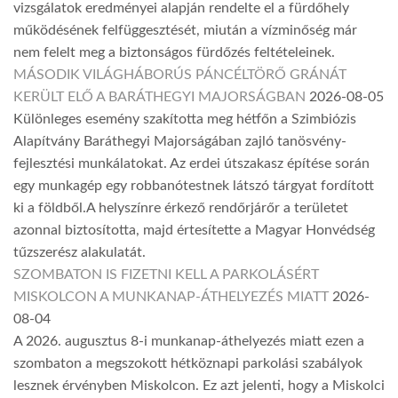
vizsgálatok eredményei alapján rendelte el a fürdőhely
működésének felfüggesztését, miután a vízminőség már
nem felelt meg a biztonságos fürdőzés feltételeinek.
MÁSODIK VILÁGHÁBORÚS PÁNCÉLTÖRŐ GRÁNÁT
KERÜLT ELŐ A BARÁTHEGYI MAJORSÁGBAN
2026-08-05
Különleges esemény szakította meg hétfőn a Szimbiózis
Alapítvány Baráthegyi Majorságában zajló tanösvény-
fejlesztési munkálatokat. Az erdei útszakasz építése során
egy munkagép egy robbanótestnek látszó tárgyat fordított
ki a földből.A helyszínre érkező rendőrjárőr a területet
azonnal biztosította, majd értesítette a Magyar Honvédség
tűzszerész alakulatát.
SZOMBATON IS FIZETNI KELL A PARKOLÁSÉRT
MISKOLCON A MUNKANAP-ÁTHELYEZÉS MIATT
2026-
08-04
A 2026. augusztus 8-i munkanap-áthelyezés miatt ezen a
szombaton a megszokott hétköznapi parkolási szabályok
lesznek érvényben Miskolcon. Ez azt jelenti, hogy a Miskolci