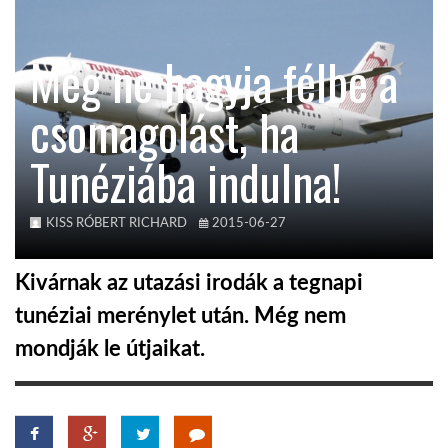
KÖZEL-KELET
Még ne hagyja félbe a
csomagolást, ha
AUSZTRÁLIA
Tunéziába indulna!
A VILÁG ITTHON
KISS RÓBERT RICHARD
2015-06-27
MÉDIA
Kivárnak az utazási irodák a tegnapi
tunéziai merénylet után. Még nem
mondják le útjaikat.
GLOBOTV BP
HÍR3D