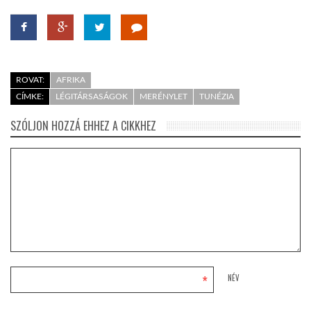
ROVAT:
AFRIKA
CÍMKE:
LÉGITÁRSASÁGOK
MERÉNYLET
TUNÉZIA
SZÓLJON HOZZÁ EHHEZ A CIKKHEZ
*
NÉV