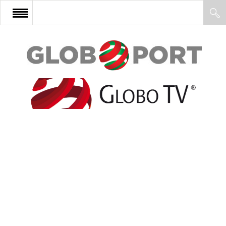
FŐOLDAL
AFRIKA
EURÓPA
ÁZSIA
ÉSZAK-AMERIKA
LATIN-AMERIKA