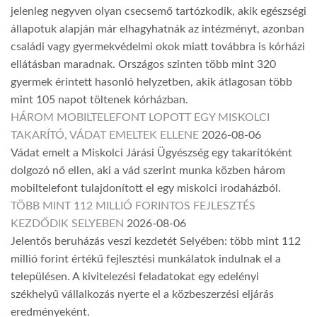
jelenleg negyven olyan csecsemő tartózkodik, akik egészségi
állapotuk alapján már elhagyhatnák az intézményt, azonban
családi vagy gyermekvédelmi okok miatt továbbra is kórházi
ellátásban maradnak. Országos szinten több mint 320
gyermek érintett hasonló helyzetben, akik átlagosan több
mint 105 napot töltenek kórházban.
HÁROM MOBILTELEFONT LOPOTT EGY MISKOLCI
TAKARÍTÓ, VÁDAT EMELTEK ELLENE
2026-08-06
Vádat emelt a Miskolci Járási Ügyészség egy takarítóként
dolgozó nő ellen, aki a vád szerint munka közben három
mobiltelefont tulajdonított el egy miskolci irodaházból.
TÖBB MINT 112 MILLIÓ FORINTOS FEJLESZTÉS
KEZDŐDIK SELYEBEN
2026-08-06
Jelentős beruházás veszi kezdetét Selyében: több mint 112
millió forint értékű fejlesztési munkálatok indulnak el a
településen. A kivitelezési feladatokat egy edelényi
székhelyű vállalkozás nyerte el a közbeszerzési eljárás
eredményeként.