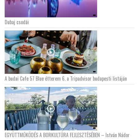
Dubaj csodái
A budai Cafe 57 Blue étterem 6. a Tripadvisor budapesti listáján
EGYÜTTMŰKÖDÉS A BORKULTÚRA FEJLESZTÉSÉBEN – István Nádor