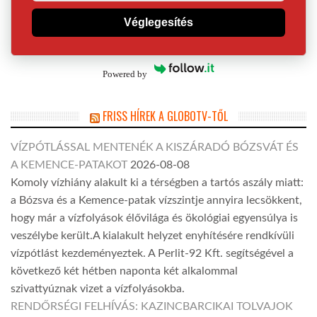
Véglegesítés
Powered by
FRISS HÍREK A GLOBOTV-TŐL
VÍZPÓTLÁSSAL MENTENÉK A KISZÁRADÓ BÓZSVÁT ÉS
A KEMENCE-PATAKOT
2026-08-08
Komoly vízhiány alakult ki a térségben a tartós aszály miatt:
a Bózsva és a Kemence-patak vízszintje annyira lecsökkent,
hogy már a vízfolyások élővilága és ökológiai egyensúlya is
veszélybe került.A kialakult helyzet enyhítésére rendkívüli
vízpótlást kezdeményeztek. A Perlit-92 Kft. segítségével a
következő két hétben naponta két alkalommal
szivattyúznak vizet a vízfolyásokba.
RENDŐRSÉGI FELHÍVÁS: KAZINCBARCIKAI TOLVAJOK