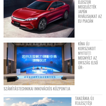
ELŐSZÖR
MEGELŐZTÉK
JAPÁN
RIVÁLISAIKAT AZ
EU PIACÁN
KÍNA ÚJ
KORSZAKOT
NYITOTT:
MEGNYÍLT AZ
ORSZÁG ELSŐ
ŰR-
SZÁMÍTÁSTECHNIKAI INNOVÁCIÓS KÖZPONTJA
TANZÁNIA ÚJ
FEJLESZTÉSI