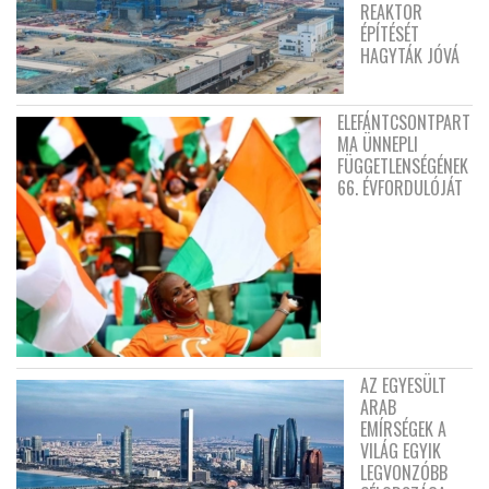
REAKTOR
ÉPÍTÉSÉT
HAGYTÁK JÓVÁ
ELEFÁNTCSONTPART
MA ÜNNEPLI
FÜGGETLENSÉGÉNEK
66. ÉVFORDULÓJÁT
AZ EGYESÜLT
ARAB
EMÍRSÉGEK A
VILÁG EGYIK
LEGVONZÓBB