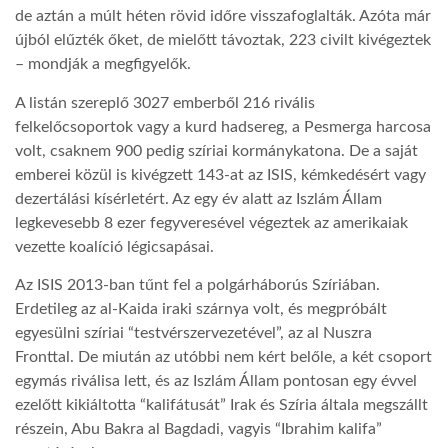
de aztán a múlt héten rövid időre visszafoglalták. Azóta már
újból elűzték őket, de mielőtt távoztak, 223 civilt kivégeztek
– mondják a megfigyelők.
A listán szereplő 3027 emberből 216 rivális
felkelőcsoportok vagy a kurd hadsereg, a Pesmerga harcosa
volt, csaknem 900 pedig szíriai kormánykatona. De a saját
emberei közül is kivégzett 143-at az ISIS, kémkedésért vagy
dezertálási kísérletért. Az egy év alatt az Iszlám Állam
legkevesebb 8 ezer fegyveresével végeztek az amerikaiak
vezette koalíció légicsapásai.
Az ISIS 2013-ban tűnt fel a polgárháborús Szíriában.
Erdetileg az al-Kaida iraki szárnya volt, és megpróbált
egyesülni szíriai “testvérszervezetével”, az al Nuszra
Fronttal. De miután az utóbbi nem kért belőle, a két csoport
egymás riválisa lett, és az Iszlám Állam pontosan egy évvel
ezelőtt kikiáltotta “kalifátusát” Irak és Szíria általa megszállt
részein, Abu Bakra al Bagdadi, vagyis “Ibrahim kalifa”