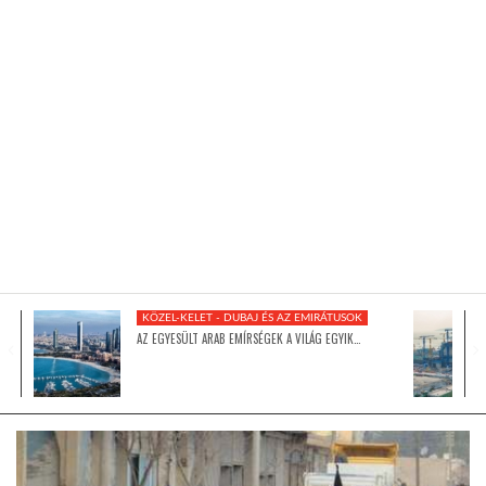
KÖZEL-KELET
AUSZTRÁLIA
A VILÁG ITTHON
MÉDIA
KÖZEL-KELET - DUBAJ ÉS AZ EMIRÁTUSOK
AZ EGYESÜLT ARAB EMÍRSÉGEK A VILÁG EGYIK…
GLOBOTV BP
HÍR3D