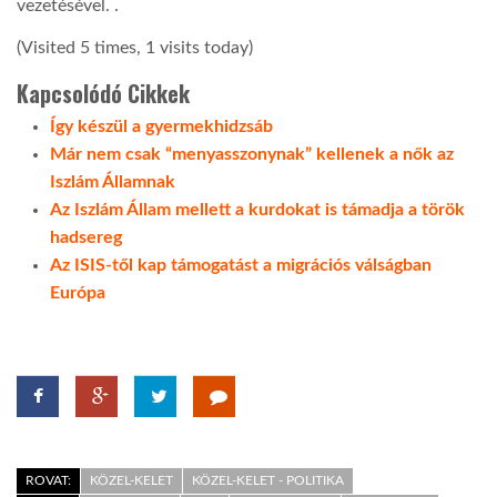
vezetésével. .
(Visited 5 times, 1 visits today)
Kapcsolódó Cikkek
Így készül a gyermekhidzsáb
Már nem csak “menyasszonynak” kellenek a nők az
Iszlám Államnak
Az Iszlám Állam mellett a kurdokat is támadja a török
hadsereg
Az ISIS-től kap támogatást a migrációs válságban
Európa
ROVAT:
KÖZEL-KELET
KÖZEL-KELET - POLITIKA