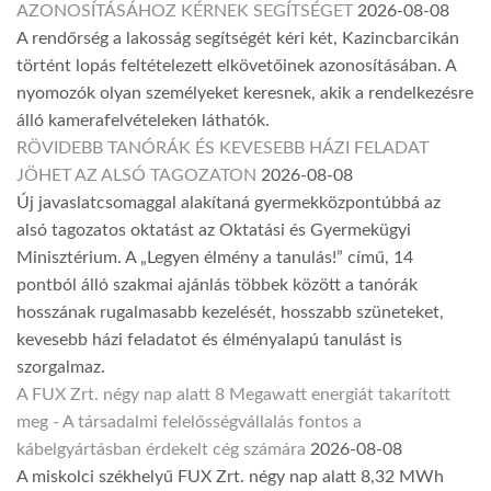
AZONOSÍTÁSÁHOZ KÉRNEK SEGÍTSÉGET
2026-08-08
A rendőrség a lakosság segítségét kéri két, Kazincbarcikán
történt lopás feltételezett elkövetőinek azonosításában. A
nyomozók olyan személyeket keresnek, akik a rendelkezésre
álló kamerafelvételeken láthatók.
RÖVIDEBB TANÓRÁK ÉS KEVESEBB HÁZI FELADAT
JÖHET AZ ALSÓ TAGOZATON
2026-08-08
Új javaslatcsomaggal alakítaná gyermekközpontúbbá az
alsó tagozatos oktatást az Oktatási és Gyermekügyi
Minisztérium. A „Legyen élmény a tanulás!” című, 14
pontból álló szakmai ajánlás többek között a tanórák
hosszának rugalmasabb kezelését, hosszabb szüneteket,
kevesebb házi feladatot és élményalapú tanulást is
szorgalmaz.
A FUX Zrt. négy nap alatt 8 Megawatt energiát takarított
meg - A társadalmi felelősségvállalás fontos a
kábelgyártásban érdekelt cég számára
2026-08-08
A miskolci székhelyű FUX Zrt. négy nap alatt 8,32 MWh