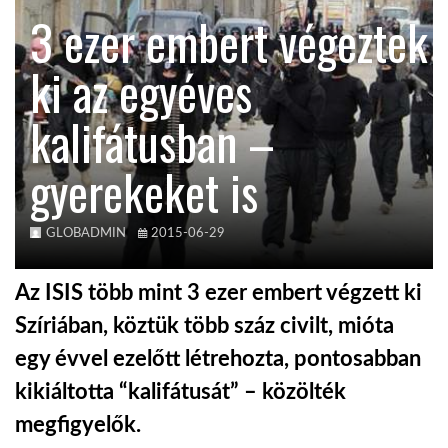
3 ezer embert végeztek
TROPICALMAGAZIN
ki az egyéves
GLOBOTV
kalifátusban –
gyerekeket is
AFRIKA TUDÁSTÁR
A NAP SZÉPE
GLOBADMIN
2015-06-29
Az ISIS több mint 3 ezer embert végzett ki
LINKTR.EE
Szíriában, köztük több száz civilt, mióta
egy évvel ezelőtt létrehozta, pontosabban
GLOBOZSARU
kikiáltotta “kalifátusát” – közölték
megfigyelők.
DOBRAVERO.HU