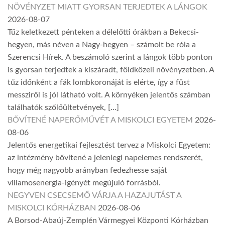
NÖVÉNYZET MIATT GYORSAN TERJEDTEK A LÁNGOK
2026-08-07
Tűz keletkezett pénteken a délelőtti órákban a Bekecsi-
hegyen, más néven a Nagy-hegyen – számolt be róla a
Szerencsi Hírek. A beszámoló szerint a lángok több ponton
is gyorsan terjedtek a kiszáradt, földközeli növényzetben. A
tűz időnként a fák lombkoronáját is elérte, így a füst
messziről is jól látható volt. A környéken jelentős számban
találhatók szőlőültetvények, […]
BŐVÍTENÉ NAPERŐMŰVÉT A MISKOLCI EGYETEM
2026-
08-06
Jelentős energetikai fejlesztést tervez a Miskolci Egyetem:
az intézmény bővítené a jelenlegi napelemes rendszerét,
hogy még nagyobb arányban fedezhesse saját
villamosenergia-igényét megújuló forrásból.
NEGYVEN CSECSEMŐ VÁRJA A HAZAJUTÁST A
MISKOLCI KÓRHÁZBAN
2026-08-06
A Borsod-Abaúj-Zemplén Vármegyei Központi Kórházban