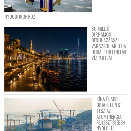
NYUGDÍJKORHOZ
80 MILLIÓ
DIRHAMOS
BERUHÁZÁSSAL
VARÁZSOLJÁK ÚJJÁ
DUBAI TÖRTÉNELMI
VÍZPARTJÁT
KÍNA ÚJABB
ÓRIÁSI LÉPÉST
TESZ AZ
ATOMENERGIA
FEJLESZTÉSÉBEN:
NYOLC ÚJ