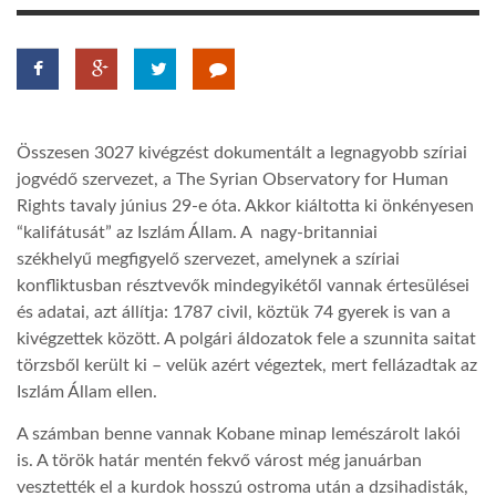
LATIMO.HU
GLOBOBOOK
Összesen 3027 kivégzést dokumentált a legnagyobb szíriai
jogvédő szervezet, a The Syrian Observatory for Human
Rights tavaly június 29-e óta. Akkor kiáltotta ki önkényesen
“kalifátusát” az Iszlám Állam. A nagy-britanniai
székhelyű megfigyelő szervezet, amelynek a szíriai
konfliktusban résztvevők mindegyikétől vannak értesülései
és adatai, azt állítja: 1787 civil, köztük 74 gyerek is van a
kivégzettek között. A polgári áldozatok fele a szunnita saitat
törzsből került ki – velük azért végeztek, mert fellázadtak az
Iszlám Állam ellen.
A számban benne vannak Kobane minap lemészárolt lakói
is. A török határ mentén fekvő várost még januárban
vesztették el a kurdok hosszú ostroma után a dzsihadisták,