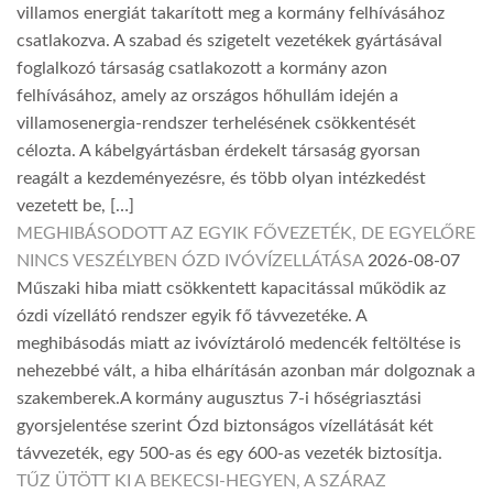
villamos energiát takarított meg a kormány felhívásához
csatlakozva. A szabad és szigetelt vezetékek gyártásával
foglalkozó társaság csatlakozott a kormány azon
felhívásához, amely az országos hőhullám idején a
villamosenergia-rendszer terhelésének csökkentését
célozta. A kábelgyártásban érdekelt társaság gyorsan
reagált a kezdeményezésre, és több olyan intézkedést
vezetett be, […]
MEGHIBÁSODOTT AZ EGYIK FŐVEZETÉK, DE EGYELŐRE
NINCS VESZÉLYBEN ÓZD IVÓVÍZELLÁTÁSA
2026-08-07
Műszaki hiba miatt csökkentett kapacitással működik az
ózdi vízellátó rendszer egyik fő távvezetéke. A
meghibásodás miatt az ivóvíztároló medencék feltöltése is
nehezebbé vált, a hiba elhárításán azonban már dolgoznak a
szakemberek.A kormány augusztus 7-i hőségriasztási
gyorsjelentése szerint Ózd biztonságos vízellátását két
távvezeték, egy 500-as és egy 600-as vezeték biztosítja.
TŰZ ÜTÖTT KI A BEKECSI-HEGYEN, A SZÁRAZ