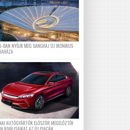
6-BAN NYÍLIK MEG SANGHAJ ÚJ IKONIKUS
RAHÁZA
ÍNAI AUTÓGYÁRTÓK ELŐSZÖR MEGELŐZTÉK
N RIVÁLISAIKAT AZ EU PIACÁN