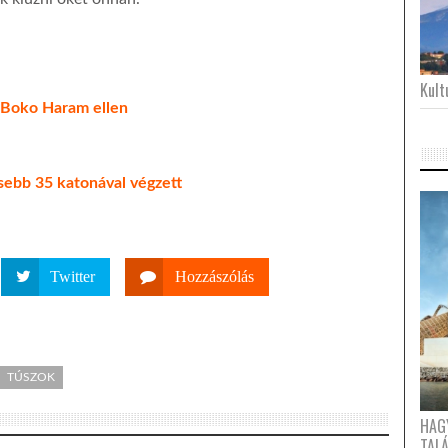
Kultu
a Boko Haram ellen
ebb 35 katonával végzett
Twitter
Hozzászólás
TÚSZOK
HAG
TAL