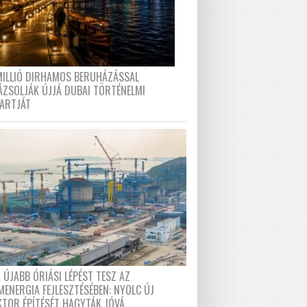
MILLIÓ DIRHAMOS BERUHÁZÁSSAL
ÁZSOLJÁK ÚJJÁ DUBAI TÖRTÉNELMI
PARTJÁT
 ÚJABB ÓRIÁSI LÉPÉST TESZ AZ
MENERGIA FEJLESZTÉSÉBEN: NYOLC ÚJ
KTOR ÉPÍTÉSÉT HAGYTÁK JÓVÁ