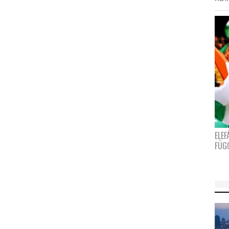
ELE
FÜG