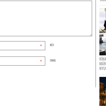
*
NÉV
KÍN
*
EMAIL
MÁR
NYU