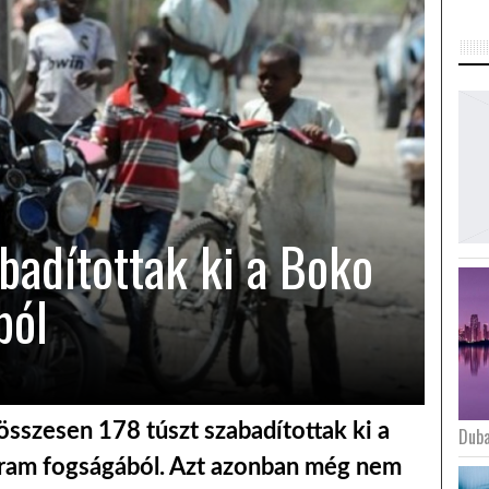
badítottak ki a Boko
ból
összesen 178 túszt szabadítottak ki a
Duba
Haram fogságából. Azt azonban még nem