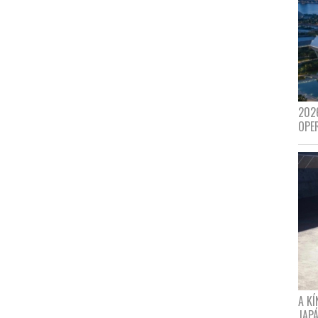
202
OPE
A K
JAPÁ