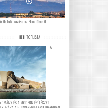
́rák találkozása az Etna lábánál
HETI TOPLISTA
A
YOMÁNY ÉS A MODERN ÉPÍTÉSZET
ÁLKOZÁSA A GUGGENHEIM ABU DHABIBAN