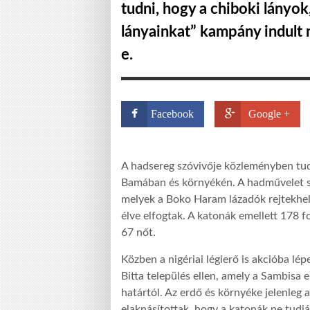
tudni, hogy a chiboki lányok
lányainkat” kampány indult 
e.
Facebook
Google +
A hadsereg szóvivője közleményben tuda
Bamában és környékén. A hadművelet sor
melyek a Boko Haram lázadók rejtekhel
élve elfogtak. A katonák emellett 178 f
67 nőt.
Közben a nigériai légierő is akcióba lé
Bitta település ellen, amely a Sambisa 
határtól. Az erdő és környéke jelenleg 
elaknásítottak, hogy a katonák ne tudjá