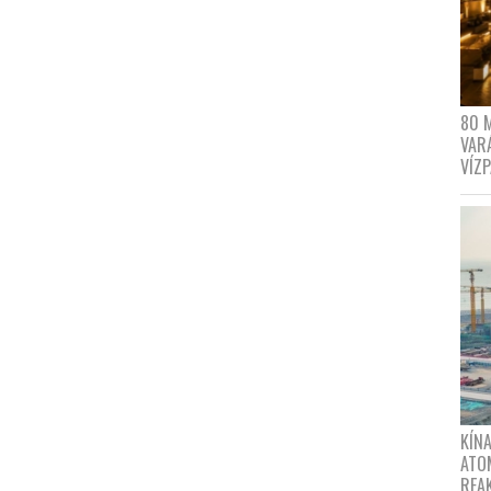
80 
VAR
VÍZ
KÍNA
ATO
REA