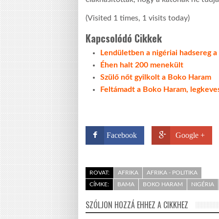
(Visited 1 times, 1 visits today)
Kapcsolódó Cikkek
Lendületben a nigériai hadsereg 
Éhen halt 200 menekült
Szülő nőt gyilkolt a Boko Haram
Feltámadt a Boko Haram, legkeves
Facebook
Google +
ROVAT:
AFRIKA
AFRIKA - POLITIKA
CÍMKE:
BAMA
BOKO HARAM
NIGÉRIA
SZÓLJON HOZZÁ EHHEZ A CIKKHEZ