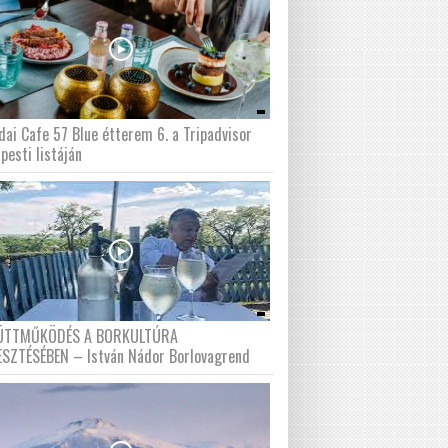
dai Cafe 57 Blue étterem 6. a Tripadvisor
pesti listáján
ÜTTMŰKÖDÉS A BORKULTÚRA
ESZTÉSÉBEN – István Nádor Borlovagrend