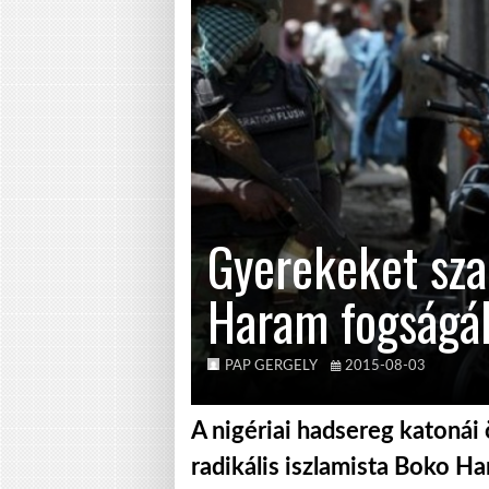
Gyerekeket sza
Haram fogságá
PAP GERGELY
2015-08-03
A nigériai hadsereg katonái 
radikális iszlamista Boko 