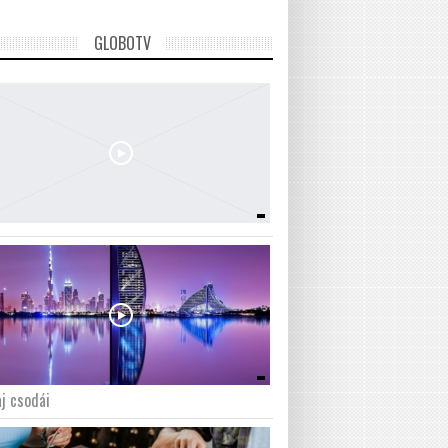
GLOBOTV
j csodái