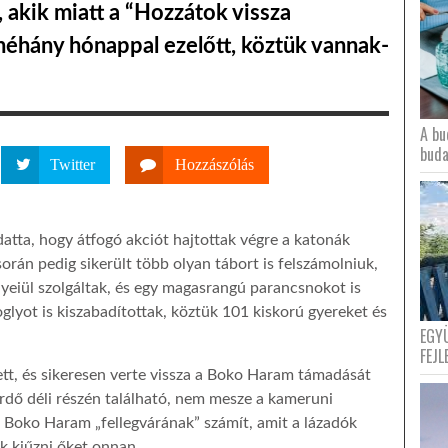
, akik miatt a “Hozzátok vissza
néhány hónappal ezelőtt, köztük vannak-
A bu
buda
Twitter
Hozzászólás
tta, hogy átfogó akciót hajtottak végre a katonák
án pedig sikerült több olyan tábort is felszámolniuk,
yeiül szolgáltak, és egy magasrangú parancsnokot is
oglyot is kiszabadítottak, köztük 101 kiskorú gyereket és
EGY
FEJL
pett, és sikeresen verte vissza a Boko Haram támadását
erdő déli részén található, nem mesze a kameruni
a Boko Haram „fellegvárának” számít, amit a lázadók
k kiűzni őket onnan.