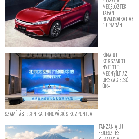
ELŐSZÖR
MEGELŐZTÉK
JAPÁN
RIVÁLISAIKAT AZ
EU PIACÁN
KÍNA ÚJ
KORSZAKOT
NYITOTT:
MEGNYÍLT AZ
ORSZÁG ELSŐ
ŰR-
SZÁMÍTÁSTECHNIKAI INNOVÁCIÓS KÖZPONTJA
TANZÁNIA ÚJ
FEJLESZTÉSI