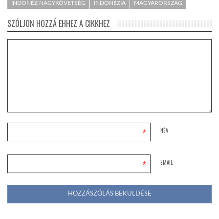
INDONÉZ NAGYKÖVETSÉG
INDONÉZIA
MAGYARORSZÁG
SZÓLJON HOZZÁ EHHEZ A CIKKHEZ
*
NÉV
*
EMAIL