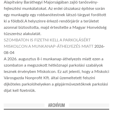
Alapítvány Baráthegyi Majorságában zajló tanösvény-
fejlesztési munkálatokat. Az erdei útszakasz építése során
egy munkagép egy robbanótestnek látszó tárgyat fordított
ki a földből.A helyszínre érkező rendőrjárőr a területet
azonnal biztosította, majd értesítette a Magyar Honvédség
tűzszerész alakulatát.
SZOMBATON IS FIZETNI KELL A PARKOLÁSÉRT
MISKOLCON A MUNKANAP-ÁTHELYEZÉS MIATT
2026-
08-04
A 2026. augusztus 8-i munkanap-áthelyezés miatt ezen a
szombaton a megszokott hétköznapi parkolási szabályok
lesznek érvényben Miskolcon. Ez azt jelenti, hogy a Miskolci
Városgazda Nonprofit Kft. által üzemeltetett felszíni
díjköteles parkolóhelyeken a gépjárművezetőknek parkolási
díjat kell fizetniük.
ARCHÍVUM