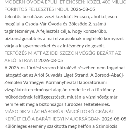
MODERN ÓVODA ÉPÜLHET ENCSEN: KÖZEL 400 MILLIÓ
FORINTOS FEJLESZTÉS INDUL
2026-08-05
Jelentős beruházás veszi kezdetét Encsen, ahol teljesen
megújul a Csoda-Vár Óvoda és Bölcsőde 2. számú
tagintézménye. A fejlesztés célja, hogy korszerűbb,
biztonságosabb és a mai elvárásoknak megfelelő környezet
várja a kisgyermekeket és az intézmény dolgozóit.
FERTŐZÉS MIATT AZ IDEI SZEZON VÉGÉIG BEZÁRT AZ
ARLÓI STRAND
2026-08-05
A 2026-os fürdési szezon hátralévő részében nem fogadhat
látogatókat az Arlói Suvadás Liget Strand. A Borsod-Abaúj-
Zemplén Vármegyei Kormányhivatal laboratóriumi
vizsgálatok eredményei alapján rendelte el a fürdőhely
működésének felfüggesztését, miután a vízminőség már
nem felelt meg a biztonságos fürdőzés feltételeinek.
MÁSODIK VILÁGHÁBORÚS PÁNCÉLTÖRŐ GRÁNÁT
KERÜLT ELŐ A BARÁTHEGYI MAJORSÁGBAN
2026-08-05
Különleges esemény szakította meg hétfőn a Szimbiózis