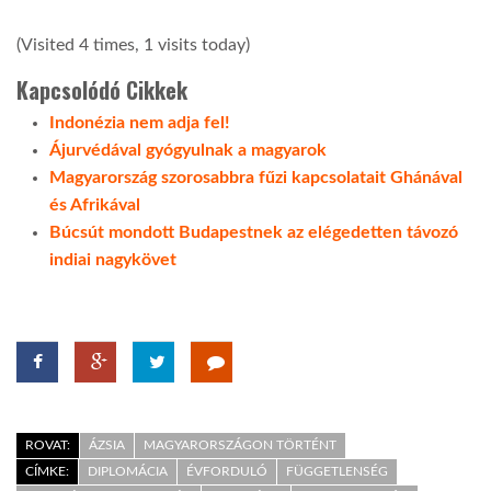
(Visited 4 times, 1 visits today)
Kapcsolódó Cikkek
Indonézia nem adja fel!
Ájurvédával gyógyulnak a magyarok
Magyarország szorosabbra fűzi kapcsolatait Ghánával
és Afrikával
Búcsút mondott Budapestnek az elégedetten távozó
indiai nagykövet
ROVAT:
ÁZSIA
MAGYARORSZÁGON TÖRTÉNT
CÍMKE:
DIPLOMÁCIA
ÉVFORDULÓ
FÜGGETLENSÉG