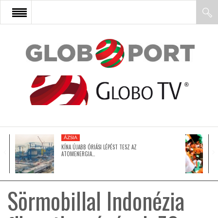
FŐOLDAL
AFRIKA
EURÓPA
ÁZSIA
ÁZSIA
KÍNA ÚJABB ÓRIÁSI LÉPÉST TESZ AZ
ATOMENERGIA…
ÉSZAK-AMERIKA
Sörmobillal Indonézia
LATIN-AMERIKA