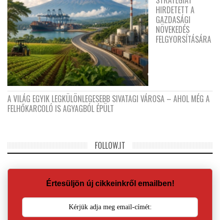
STRATÉGIÁT
HIRDETETT A
GAZDASÁGI
NÖVEKEDÉS
FELGYORSÍTÁSÁRA
A VILÁG EGYIK LEGKÜLÖNLEGESEBB SIVATAGI VÁROSA – AHOL MÉG A
FELHŐKARCOLÓ IS AGYAGBÓL ÉPÜLT
FOLLOW.IT
Értesüljön új cikkeinkről emailben!