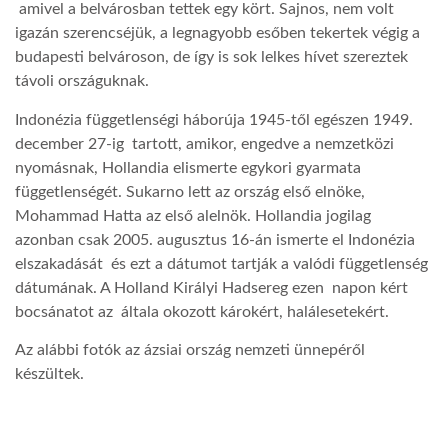
amivel a belvárosban tettek egy kört. Sajnos, nem volt
igazán szerencséjük, a legnagyobb esőben tekertek végig a
LATIMO.HU
budapesti belvároson, de így is sok lelkes hívet szereztek
távoli országuknak.
GLOBOBOOK
Indonézia függetlenségi háborúja 1945-től egészen 1949.
december 27-ig tartott, amikor, engedve a nemzetközi
nyomásnak, Hollandia elismerte egykori gyarmata
függetlenségét. Sukarno lett az ország első elnöke,
Mohammad Hatta az első alelnök. Hollandia jogilag
azonban csak 2005. augusztus 16-án ismerte el Indonézia
elszakadását és ezt a dátumot tartják a valódi függetlenség
dátumának. A Holland Királyi Hadsereg ezen napon kért
bocsánatot az általa okozott károkért, halálesetekért.
Az alábbi fotók az ázsiai ország nemzeti ünnepéről
készültek.