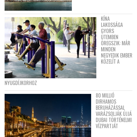
KÍNA
LAKOSSÁGA
GYORS
ÜTEMBEN
ÖREGSZIK: MÁR
MINDEN
NEGYEDIK EMBER
KÖZELÍT A
NYUGDÍJKORHOZ
80 MILLIÓ
DIRHAMOS
BERUHÁZÁSSAL
VARÁZSOLJÁK ÚJJÁ
DUBAI TÖRTÉNELMI
VÍZPARTJÁT