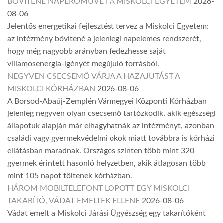
BŐVÍTENÉ NAPERŐMŰVÉT A MISKOLCI EGYETEM
2026-
08-06
Jelentős energetikai fejlesztést tervez a Miskolci Egyetem:
az intézmény bővítené a jelenlegi napelemes rendszerét,
hogy még nagyobb arányban fedezhesse saját
villamosenergia-igényét megújuló forrásból.
NEGYVEN CSECSEMŐ VÁRJA A HAZAJUTÁST A
MISKOLCI KÓRHÁZBAN
2026-08-06
A Borsod-Abaúj-Zemplén Vármegyei Központi Kórházban
jelenleg negyven olyan csecsemő tartózkodik, akik egészségi
állapotuk alapján már elhagyhatnák az intézményt, azonban
családi vagy gyermekvédelmi okok miatt továbbra is kórházi
ellátásban maradnak. Országos szinten több mint 320
gyermek érintett hasonló helyzetben, akik átlagosan több
mint 105 napot töltenek kórházban.
HÁROM MOBILTELEFONT LOPOTT EGY MISKOLCI
TAKARÍTÓ, VÁDAT EMELTEK ELLENE
2026-08-06
Vádat emelt a Miskolci Járási Ügyészség egy takarítóként