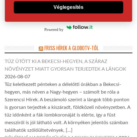
Véglegesítés
Powered by
FRISS HÍREK A GLOBOTV-TŐL
TŰZ ÜTÖTT KI A BEKECSI-HEGYEN, A SZÁRAZ
NÖVÉNYZET MIATT GYORSAN TERJEDTEK A LÁNGOK
2026-08-07
Tűz keletkezett pénteken a délelőtti órákban a Bekecsi-
hegyen, más néven a Nagy-hegyen – számolt be róla a
Szerencsi Hírek. A beszámoló szerint a lángok több ponton
is gyorsan terjedtek a kiszáradt, földközeli növényzetben. A
tűz időnként a fák lombkoronáját is elérte, így a füst
messziről is jól látható volt. A környéken jelentős számban
találhatók szőlőültetvények, […]