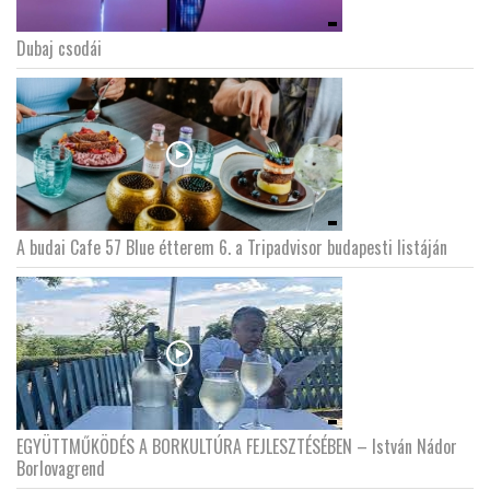
Dubaj csodái
A budai Cafe 57 Blue étterem 6. a Tripadvisor budapesti listáján
EGYÜTTMŰKÖDÉS A BORKULTÚRA FEJLESZTÉSÉBEN – István Nádor
Borlovagrend