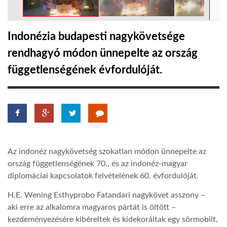
TROPICALMAGAZIN
Indonézia budapesti nagykövetsége
rendhagyó módon ünnepelte az ország
GLOBOTV
függetlenségének évfordulóját.
AFRIKA TUDÁSTÁR
A NAP SZÉPE
Az indonéz nagykövetség szokatlan módon ünnepelte az
LINKTR.EE
ország függetlenségének 70., és az indonéz-magyar
diplomáciai kapcsolatok felvételének 60. évfordulóját.
GLOBOZSARU
H.E. Wening Esthyprobo Fatandari nagykövet asszony –
aki erre az alkalomra magyaros pártát is öltött –
DOBRAVERO.HU
kezdeményezésére kibéreltek és kidekoráltak egy sörmobilt,