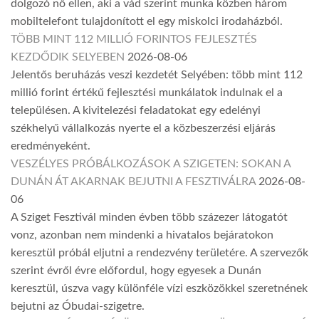
dolgozó nő ellen, aki a vád szerint munka közben három
mobiltelefont tulajdonított el egy miskolci irodaházból.
TÖBB MINT 112 MILLIÓ FORINTOS FEJLESZTÉS
KEZDŐDIK SELYEBEN
2026-08-06
Jelentős beruházás veszi kezdetét Selyében: több mint 112
millió forint értékű fejlesztési munkálatok indulnak el a
településen. A kivitelezési feladatokat egy edelényi
székhelyű vállalkozás nyerte el a közbeszerzési eljárás
eredményeként.
VESZÉLYES PRÓBÁLKOZÁSOK A SZIGETEN: SOKAN A
DUNÁN ÁT AKARNAK BEJUTNI A FESZTIVÁLRA
2026-08-
06
A Sziget Fesztivál minden évben több százezer látogatót
vonz, azonban nem mindenki a hivatalos bejáratokon
keresztül próbál eljutni a rendezvény területére. A szervezők
szerint évről évre előfordul, hogy egyesek a Dunán
keresztül, úszva vagy különféle vízi eszközökkel szeretnének
bejutni az Óbudai-szigetre.