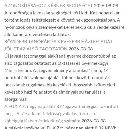
AZONOSÍTÁSÁHOZ KÉRNEK SEGÍTSÉGET
2026-08-08
A rendőrség a lakosság segítségét kéri két, Kazincbarcikán
történt lopás feltételezett elkövetőinek azonosításában. A
nyomozók olyan személyeket keresnek, akik a rendelkezésre
álló kamerafelvételeken láthatók.
RÖVIDEBB TANÓRÁK ÉS KEVESEBB HÁZI FELADAT
JÖHET AZ ALSÓ TAGOZATON
2026-08-08
Új javaslatcsomaggal alakítaná gyermekközpontúbbá az
alsó tagozatos oktatást az Oktatási és Gyermekügyi
Minisztérium. A „Legyen élmény a tanulás!” című, 14
pontból álló szakmai ajánlás többek között a tanórák
hosszának rugalmasabb kezelését, hosszabb szüneteket,
kevesebb házi feladatot és élményalapú tanulást is
szorgalmaz.
A FUX Zrt. négy nap alatt 8 Megawatt energiát takarított
meg - A társadalmi felelősségvállalás fontos a
kábelgyártásban érdekelt cég számára
2026-08-08
A miskolci székhelyű FUX Zrt. négy nap alatt 8,32 MWh