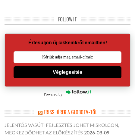
FOLLOW.IT
Értesüljön új cikkeinkről emailben!
Véglegesítés
Powered by
FRISS HÍREK A GLOBOTV-TŐL
JELENTŐS VASÚTI FEJLESZTÉS JÖHET MISKOLCON,
MEGKEZDŐDHET AZ ELŐKÉSZÍTÉS
2026-08-09