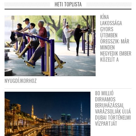
HETI TOPLISTA
KÍNA
LAKOSSÁGA
GYORS
ÜTEMBEN
ÖREGSZIK: MÁR
MINDEN
NEGYEDIK EMBER
KÖZELÍT A
NYUGDÍJKORHOZ
80 MILLIÓ
DIRHAMOS
BERUHÁZÁSSAL
VARÁZSOLJÁK ÚJJÁ
DUBAI TÖRTÉNELMI
VÍZPARTJÁT