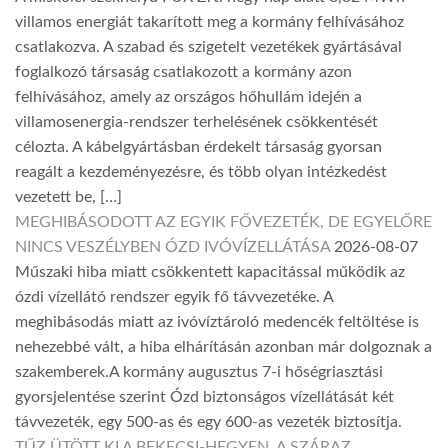
villamos energiát takarított meg a kormány felhívásához
csatlakozva. A szabad és szigetelt vezetékek gyártásával
foglalkozó társaság csatlakozott a kormány azon
felhívásához, amely az országos hőhullám idején a
villamosenergia-rendszer terhelésének csökkentését
célozta. A kábelgyártásban érdekelt társaság gyorsan
reagált a kezdeményezésre, és több olyan intézkedést
vezetett be, […]
MEGHIBÁSODOTT AZ EGYIK FŐVEZETÉK, DE EGYELŐRE
NINCS VESZÉLYBEN ÓZD IVÓVÍZELLÁTÁSA
2026-08-07
Műszaki hiba miatt csökkentett kapacitással működik az
ózdi vízellátó rendszer egyik fő távvezetéke. A
meghibásodás miatt az ivóvíztároló medencék feltöltése is
nehezebbé vált, a hiba elhárításán azonban már dolgoznak a
szakemberek.A kormány augusztus 7-i hőségriasztási
gyorsjelentése szerint Ózd biztonságos vízellátását két
távvezeték, egy 500-as és egy 600-as vezeték biztosítja.
TŰZ ÜTÖTT KI A BEKECSI-HEGYEN, A SZÁRAZ