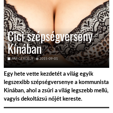
TROPICALMAGAZIN
GLOBOTV
Cici szépségverseny
Kínában
AFRIKA TUDÁSTÁR
A NAP SZÉPE
PAP GERGELY
2015-09-01
Egy hete vette kezdetét a világ egyik
LINKTR.EE
legszexibb szépségversenye a kommunista
Kínában, ahol a zsűri a világ legszebb mellű,
GLOBOZSARU
vagyis dekoltázsú nőjét kereste.
DOBRAVERO.HU