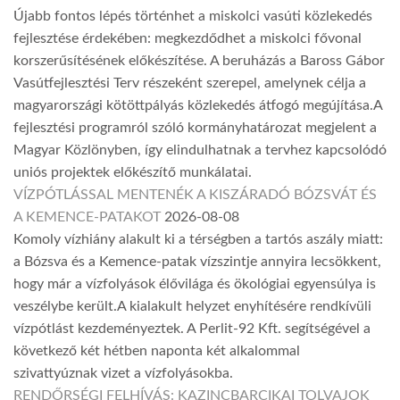
Újabb fontos lépés történhet a miskolci vasúti közlekedés
fejlesztése érdekében: megkezdődhet a miskolci fővonal
korszerűsítésének előkészítése. A beruházás a Baross Gábor
Vasútfejlesztési Terv részeként szerepel, amelynek célja a
magyarországi kötöttpályás közlekedés átfogó megújítása.A
fejlesztési programról szóló kormányhatározat megjelent a
Magyar Közlönyben, így elindulhatnak a tervhez kapcsolódó
uniós projektek előkészítő munkálatai.
VÍZPÓTLÁSSAL MENTENÉK A KISZÁRADÓ BÓZSVÁT ÉS
A KEMENCE-PATAKOT
2026-08-08
Komoly vízhiány alakult ki a térségben a tartós aszály miatt:
a Bózsva és a Kemence-patak vízszintje annyira lecsökkent,
hogy már a vízfolyások élővilága és ökológiai egyensúlya is
veszélybe került.A kialakult helyzet enyhítésére rendkívüli
vízpótlást kezdeményeztek. A Perlit-92 Kft. segítségével a
következő két hétben naponta két alkalommal
szivattyúznak vizet a vízfolyásokba.
RENDŐRSÉGI FELHÍVÁS: KAZINCBARCIKAI TOLVAJOK