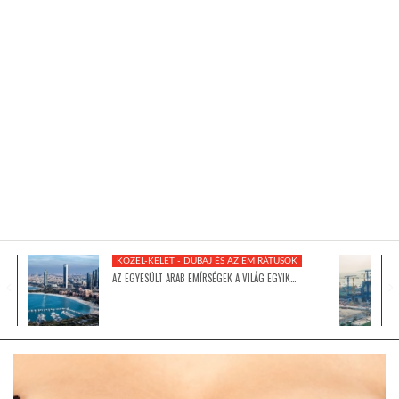
KÖZEL-KELET
AUSZTRÁLIA
A VILÁG ITTHON
MÉDIA
KÖZEL-KELET - DUBAJ ÉS AZ EMIRÁTUSOK
AZ EGYESÜLT ARAB EMÍRSÉGEK A VILÁG EGYIK…
GLOBOTV BP
HÍR3D