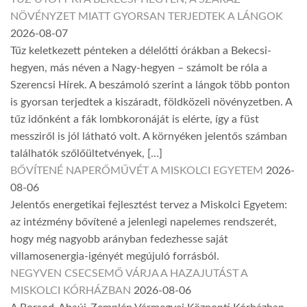
NÖVÉNYZET MIATT GYORSAN TERJEDTEK A LÁNGOK
2026-08-07
Tűz keletkezett pénteken a délelőtti órákban a Bekecsi-
hegyen, más néven a Nagy-hegyen – számolt be róla a
Szerencsi Hírek. A beszámoló szerint a lángok több ponton
is gyorsan terjedtek a kiszáradt, földközeli növényzetben. A
tűz időnként a fák lombkoronáját is elérte, így a füst
messziről is jól látható volt. A környéken jelentős számban
találhatók szőlőültetvények, […]
BŐVÍTENÉ NAPERŐMŰVÉT A MISKOLCI EGYETEM
2026-
08-06
Jelentős energetikai fejlesztést tervez a Miskolci Egyetem:
az intézmény bővítené a jelenlegi napelemes rendszerét,
hogy még nagyobb arányban fedezhesse saját
villamosenergia-igényét megújuló forrásból.
NEGYVEN CSECSEMŐ VÁRJA A HAZAJUTÁST A
MISKOLCI KÓRHÁZBAN
2026-08-06