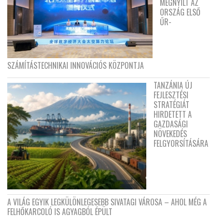
MEGNYÍLT AZ
ORSZÁG ELSŐ
ŰR-
SZÁMÍTÁSTECHNIKAI INNOVÁCIÓS KÖZPONTJA
TANZÁNIA ÚJ
FEJLESZTÉSI
STRATÉGIÁT
HIRDETETT A
GAZDASÁGI
NÖVEKEDÉS
FELGYORSÍTÁSÁRA
A VILÁG EGYIK LEGKÜLÖNLEGESEBB SIVATAGI VÁROSA – AHOL MÉG A
FELHŐKARCOLÓ IS AGYAGBÓL ÉPÜLT