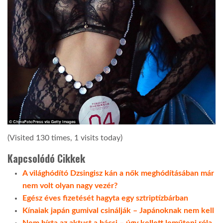
(Visited 130 times, 1 visits today)
Kapcsolódó Cikkek
A világhódító Dzsingisz kán a nők meghódításában már
nem volt olyan nagy vezér?
Egész éves fizetését hagyta egy sztriptízbárban
Kínaiak japán gumival csinálják – Japánoknak nem kell
Nem bírta az aktust a bácsi – úgy kellett leműteni róla