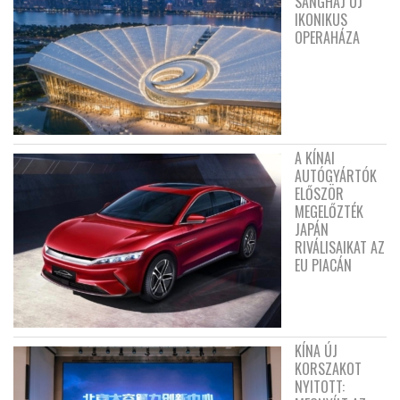
SANGHAJ ÚJ
IKONIKUS
OPERAHÁZA
A KÍNAI
AUTÓGYÁRTÓK
ELŐSZÖR
MEGELŐZTÉK
JAPÁN
RIVÁLISAIKAT AZ
EU PIACÁN
KÍNA ÚJ
KORSZAKOT
NYITOTT: