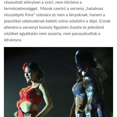
részesített előnyben a zsűri, nem törődve a
természetességgel. Mások szerint a verseny „hatalmas
visszalépés Kína” számára és nem a lányoknak, hanem a
plasztikai sebészeknek kellett volna odaítélni a díjat. Ennek
ellenére a versenyt komoly figyelem övezte és jelenlévő
nézőket egyáltalán nem zavarta, nem panaszkodtak a
látványra.