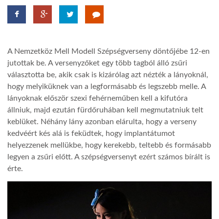
LATIMO.HU
A Nemzetköz Mell Modell Szépségverseny döntőjébe 12-en
GLOBOBOOK
jutottak be. A versenyzőket egy több tagból álló zsűri
választotta be, akik csak is kizárólag azt nézték a lányoknál,
hogy melyiküknek van a legformásabb és legszebb melle. A
lányoknak először szexi fehérneműben kell a kifutóra
állniuk, majd ezután fürdőruhában kell megmutatniuk telt
keblüket. Néhány lány azonban elárulta, hogy a verseny
kedvéért kés alá is feküdtek, hogy implantátumot
helyezzenek mellükbe, hogy kerekebb, teltebb és formásabb
legyen a zsűri előtt. A szépségversenyt ezért számos bírált is
érte.