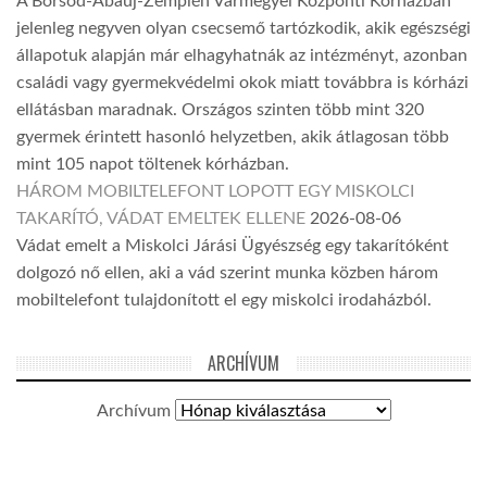
A Borsod-Abaúj-Zemplén Vármegyei Központi Kórházban
jelenleg negyven olyan csecsemő tartózkodik, akik egészségi
állapotuk alapján már elhagyhatnák az intézményt, azonban
családi vagy gyermekvédelmi okok miatt továbbra is kórházi
ellátásban maradnak. Országos szinten több mint 320
gyermek érintett hasonló helyzetben, akik átlagosan több
mint 105 napot töltenek kórházban.
HÁROM MOBILTELEFONT LOPOTT EGY MISKOLCI
TAKARÍTÓ, VÁDAT EMELTEK ELLENE
2026-08-06
Vádat emelt a Miskolci Járási Ügyészség egy takarítóként
dolgozó nő ellen, aki a vád szerint munka közben három
mobiltelefont tulajdonított el egy miskolci irodaházból.
ARCHÍVUM
Archívum