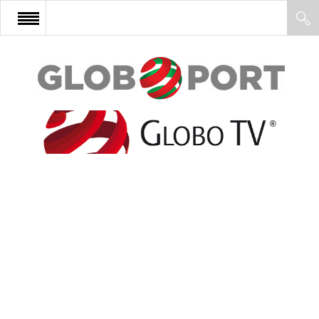
FŐOLDAL
AFRIKA
EURÓPA
ÁZSIA
ÉSZAK-AMERIKA
LATIN-AMERIKA