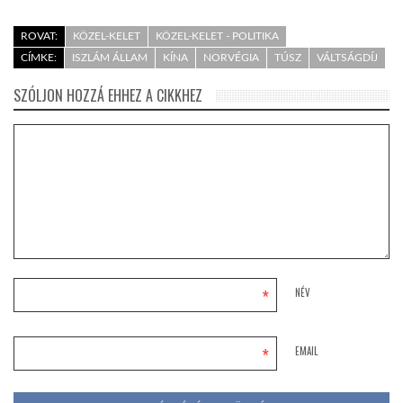
ROVAT:
KÖZEL-KELET
KÖZEL-KELET - POLITIKA
CÍMKE:
ISZLÁM ÁLLAM
KÍNA
NORVÉGIA
TÚSZ
VÁLTSÁGDÍJ
SZÓLJON HOZZÁ EHHEZ A CIKKHEZ
*
NÉV
*
EMAIL