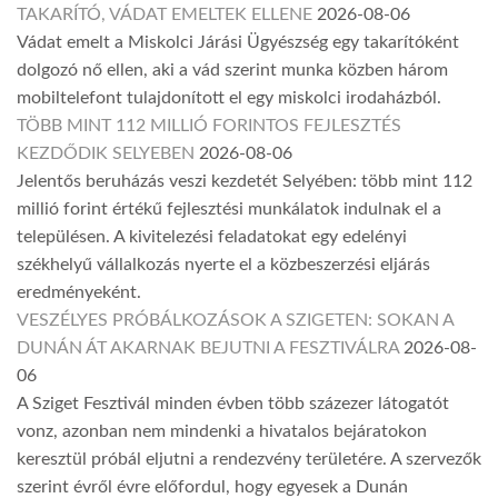
TAKARÍTÓ, VÁDAT EMELTEK ELLENE
2026-08-06
Vádat emelt a Miskolci Járási Ügyészség egy takarítóként
dolgozó nő ellen, aki a vád szerint munka közben három
mobiltelefont tulajdonított el egy miskolci irodaházból.
TÖBB MINT 112 MILLIÓ FORINTOS FEJLESZTÉS
KEZDŐDIK SELYEBEN
2026-08-06
Jelentős beruházás veszi kezdetét Selyében: több mint 112
millió forint értékű fejlesztési munkálatok indulnak el a
településen. A kivitelezési feladatokat egy edelényi
székhelyű vállalkozás nyerte el a közbeszerzési eljárás
eredményeként.
VESZÉLYES PRÓBÁLKOZÁSOK A SZIGETEN: SOKAN A
DUNÁN ÁT AKARNAK BEJUTNI A FESZTIVÁLRA
2026-08-
06
A Sziget Fesztivál minden évben több százezer látogatót
vonz, azonban nem mindenki a hivatalos bejáratokon
keresztül próbál eljutni a rendezvény területére. A szervezők
szerint évről évre előfordul, hogy egyesek a Dunán