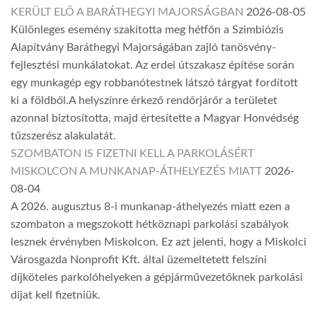
KERÜLT ELŐ A BARÁTHEGYI MAJORSÁGBAN
2026-08-05
Különleges esemény szakította meg hétfőn a Szimbiózis
Alapítvány Baráthegyi Majorságában zajló tanösvény-
fejlesztési munkálatokat. Az erdei útszakasz építése során
egy munkagép egy robbanótestnek látszó tárgyat fordított
ki a földből.A helyszínre érkező rendőrjárőr a területet
azonnal biztosította, majd értesítette a Magyar Honvédség
tűzszerész alakulatát.
SZOMBATON IS FIZETNI KELL A PARKOLÁSÉRT
MISKOLCON A MUNKANAP-ÁTHELYEZÉS MIATT
2026-
08-04
A 2026. augusztus 8-i munkanap-áthelyezés miatt ezen a
szombaton a megszokott hétköznapi parkolási szabályok
lesznek érvényben Miskolcon. Ez azt jelenti, hogy a Miskolci
Városgazda Nonprofit Kft. által üzemeltetett felszíni
díjköteles parkolóhelyeken a gépjárművezetőknek parkolási
díjat kell fizetniük.