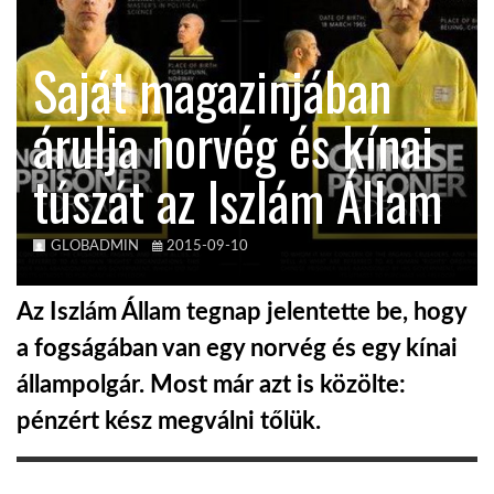
KÖZEL-KELET
Saját magazinjában
árulja norvég és kínai
AUSZTRÁLIA
túszát az Iszlám Állam
A VILÁG ITTHON
GLOBADMIN
2015-09-10
MÉDIA
Az Iszlám Állam tegnap jelentette be, hogy
a fogságában van egy norvég és egy kínai
állampolgár. Most már azt is közölte:
GLOBOTV BP
pénzért kész megválni tőlük.
HÍR3D