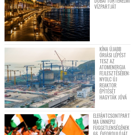
DUBAI TÖRTÉNELMI
VÍZPARTJÁT
KÍNA ÚJABB
ÓRIÁSI LÉPÉST
TESZ AZ
ATOMENERGIA
FEJLESZTÉSÉBEN:
NYOLC ÚJ
REAKTOR
ÉPÍTÉSÉT
HAGYTÁK JÓVÁ
ELEFÁNTCSONTPART
MA ÜNNEPLI
FÜGGETLENSÉGÉNEK
66. ÉVFORDULÓJÁT