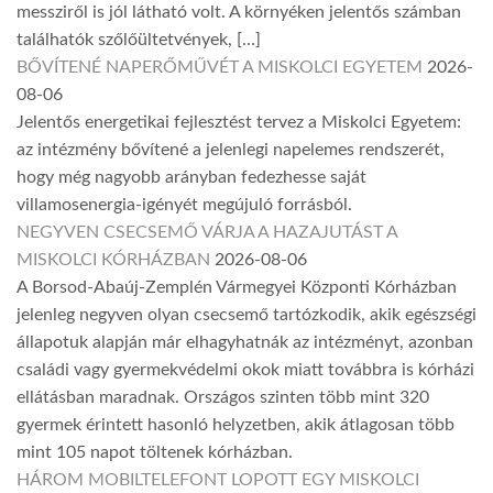
messziről is jól látható volt. A környéken jelentős számban
találhatók szőlőültetvények, […]
BŐVÍTENÉ NAPERŐMŰVÉT A MISKOLCI EGYETEM
2026-
08-06
Jelentős energetikai fejlesztést tervez a Miskolci Egyetem:
az intézmény bővítené a jelenlegi napelemes rendszerét,
hogy még nagyobb arányban fedezhesse saját
villamosenergia-igényét megújuló forrásból.
NEGYVEN CSECSEMŐ VÁRJA A HAZAJUTÁST A
MISKOLCI KÓRHÁZBAN
2026-08-06
A Borsod-Abaúj-Zemplén Vármegyei Központi Kórházban
jelenleg negyven olyan csecsemő tartózkodik, akik egészségi
állapotuk alapján már elhagyhatnák az intézményt, azonban
családi vagy gyermekvédelmi okok miatt továbbra is kórházi
ellátásban maradnak. Országos szinten több mint 320
gyermek érintett hasonló helyzetben, akik átlagosan több
mint 105 napot töltenek kórházban.
HÁROM MOBILTELEFONT LOPOTT EGY MISKOLCI