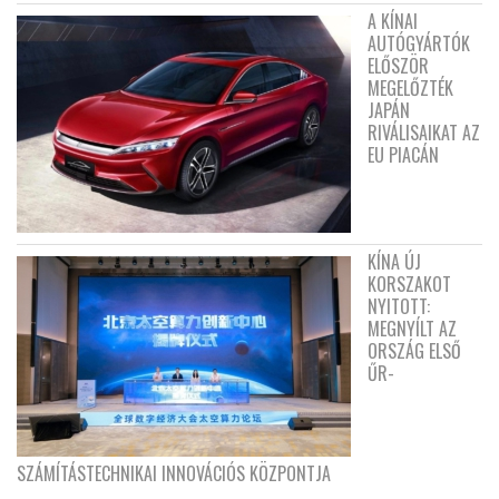
A KÍNAI
AUTÓGYÁRTÓK
ELŐSZÖR
MEGELŐZTÉK
JAPÁN
RIVÁLISAIKAT AZ
EU PIACÁN
KÍNA ÚJ
KORSZAKOT
NYITOTT:
MEGNYÍLT AZ
ORSZÁG ELSŐ
ŰR-
SZÁMÍTÁSTECHNIKAI INNOVÁCIÓS KÖZPONTJA