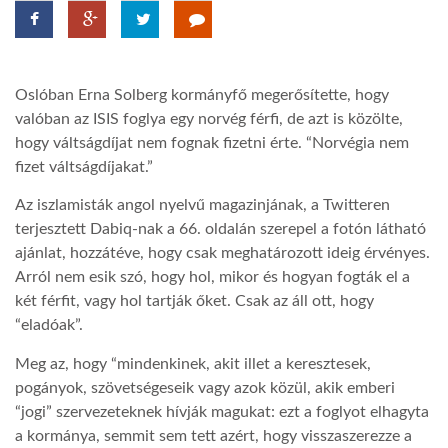
TROPICALMAGAZIN
Oslóban Erna Solberg kormányfő megerősítette, hogy
GLOBOTV
valóban az ISIS foglya egy norvég férfi, de azt is közölte,
hogy váltságdíjat nem fognak fizetni érte. “Norvégia nem
fizet váltságdíjakat.”
AFRIKA TUDÁSTÁR
Az iszlamisták angol nyelvű magazinjának, a Twitteren
terjesztett Dabiq-nak a 66. oldalán szerepel a fotón látható
A NAP SZÉPE
ajánlat, hozzátéve, hogy csak meghatározott ideig érvényes.
Arról nem esik szó, hogy hol, mikor és hogyan fogták el a
LINKTR.EE
két férfit, vagy hol tartják őket. Csak az áll ott, hogy
“eladóak”.
GLOBOZSARU
Meg az, hogy “mindenkinek, akit illet a keresztesek,
pogányok, szövetségeseik vagy azok közül, akik emberi
“jogi” szervezeteknek hívják magukat: ezt a foglyot elhagyta
DOBRAVERO.HU
a kormánya, semmit sem tett azért, hogy visszaszerezze a