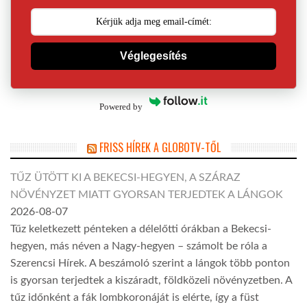
Véglegesítés
Powered by
FRISS HÍREK A GLOBOTV-TŐL
TŰZ ÜTÖTT KI A BEKECSI-HEGYEN, A SZÁRAZ
NÖVÉNYZET MIATT GYORSAN TERJEDTEK A LÁNGOK
2026-08-07
Tűz keletkezett pénteken a délelőtti órákban a Bekecsi-
hegyen, más néven a Nagy-hegyen – számolt be róla a
Szerencsi Hírek. A beszámoló szerint a lángok több ponton
is gyorsan terjedtek a kiszáradt, földközeli növényzetben. A
tűz időnként a fák lombkoronáját is elérte, így a füst