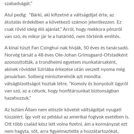
szabadságát.”
LATIMO.HU
Alul pedig: “Bárki, aki kifizetné a váltságdíjat érte, az
átutalás érdekében a következő számon jelentkezzen. Ez
csak rövid ideig élő ajánlat.” Arról, hogy mekkora pénzről
GLOBOBOOK
van szó, és mikor jár le a határidő, nem történik említés.
A kínai túszt Fan Csinghui-nak hívják, 50 éves és tanácsadó.
Norvég társát a 48 éves Ole-Johan Grimsgaard-Ofstadként
azonosították, a trondheimi egyetem munkatársaként,
akinek röviddel Szíriába érkezése után veszett nyoma még
januárban. Solberg miniszterelnök azt mondta:
válságbizottságot hoztak létre. “Komoly és bonyolult ügyről
van szó, az a célunk, hogy honfitársunkat biztonságban
hazahozzuk.”
Az Iszlám Állam nem először követel váltságdíjat nyugati
túszaiért. Így volt ez például az amerikai foglyok esetében is.
Ott több család kész lett volna fizetni, ám a kormányzat ezt
nem hagyta, sőt, arra figyelmeztette a hozzátartozókat,