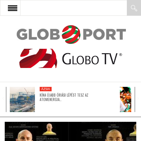
FŐOLDAL
AFRIKA
EURÓPA
ÁZSIA
ÁZSIA
KÍNA ÚJABB ÓRIÁSI LÉPÉST TESZ AZ
ATOMENERGIA…
ÉSZAK-AMERIKA
LATIN-AMERIKA