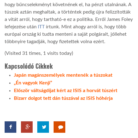
hogy bűncselekményt követnének el, ha pénzt utalnának. A
túszok aztán meghaltak, a történtek pedig újra felizzították
a vitát arról, hogy tartható-e ez a politika. Erről James Foley
lefejezése után
ITT
írtunk. Mint ahogy arról is, hogy több
európai ország ki tudta menteni a saját polgárait, jóllehet
többnyire tagadják, hogy fizetettek volna ezért.
(Visited 31 times, 1 visits today)
Kapcsolódó Cikkek
Japán magánszemélyek mentenék a túszokat
„Én vagyok Kenji”
Először váltságdíjat kért az ISIS a horvát túszért
Bizarr dolgot tett dán túszával az ISIS hóhérja