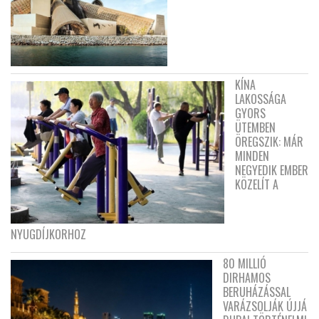
KÍNA
LAKOSSÁGA
GYORS
ÜTEMBEN
ÖREGSZIK: MÁR
MINDEN
NEGYEDIK EMBER
KÖZELÍT A
NYUGDÍJKORHOZ
80 MILLIÓ
DIRHAMOS
BERUHÁZÁSSAL
VARÁZSOLJÁK ÚJJÁ