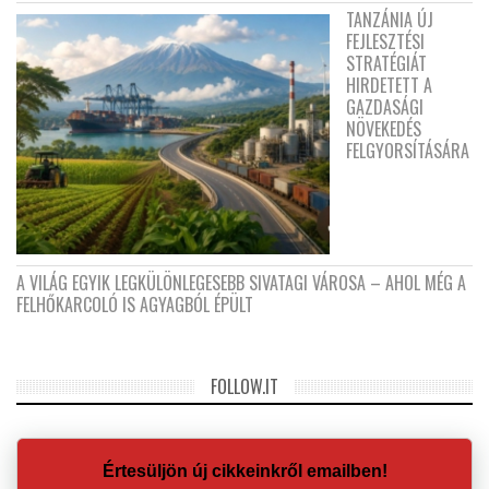
TANZÁNIA ÚJ
FEJLESZTÉSI
STRATÉGIÁT
HIRDETETT A
GAZDASÁGI
NÖVEKEDÉS
FELGYORSÍTÁSÁRA
A VILÁG EGYIK LEGKÜLÖNLEGESEBB SIVATAGI VÁROSA – AHOL MÉG A
FELHŐKARCOLÓ IS AGYAGBÓL ÉPÜLT
FOLLOW.IT
Értesüljön új cikkeinkről emailben!