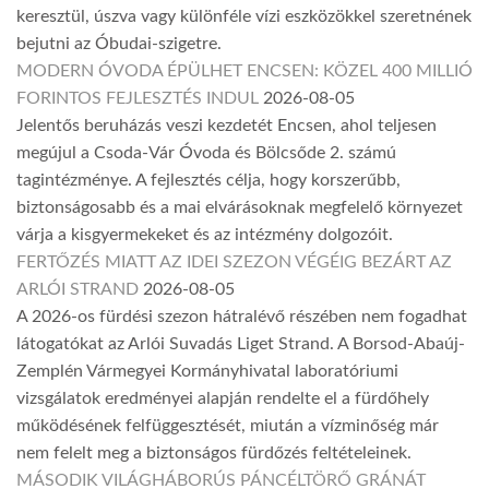
keresztül, úszva vagy különféle vízi eszközökkel szeretnének
bejutni az Óbudai-szigetre.
MODERN ÓVODA ÉPÜLHET ENCSEN: KÖZEL 400 MILLIÓ
FORINTOS FEJLESZTÉS INDUL
2026-08-05
Jelentős beruházás veszi kezdetét Encsen, ahol teljesen
megújul a Csoda-Vár Óvoda és Bölcsőde 2. számú
tagintézménye. A fejlesztés célja, hogy korszerűbb,
biztonságosabb és a mai elvárásoknak megfelelő környezet
várja a kisgyermekeket és az intézmény dolgozóit.
FERTŐZÉS MIATT AZ IDEI SZEZON VÉGÉIG BEZÁRT AZ
ARLÓI STRAND
2026-08-05
A 2026-os fürdési szezon hátralévő részében nem fogadhat
látogatókat az Arlói Suvadás Liget Strand. A Borsod-Abaúj-
Zemplén Vármegyei Kormányhivatal laboratóriumi
vizsgálatok eredményei alapján rendelte el a fürdőhely
működésének felfüggesztését, miután a vízminőség már
nem felelt meg a biztonságos fürdőzés feltételeinek.
MÁSODIK VILÁGHÁBORÚS PÁNCÉLTÖRŐ GRÁNÁT