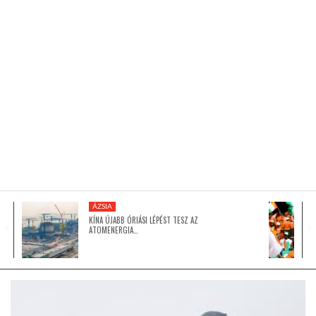
KÖZEL-KELET
AUSZTRÁLIA
A VILÁG ITTHON
MÉDIA
ÁZSIA
KÍNA ÚJABB ÓRIÁSI LÉPÉST TESZ AZ
ATOMENERGIA…
GLOBOTV BP
HÍR3D