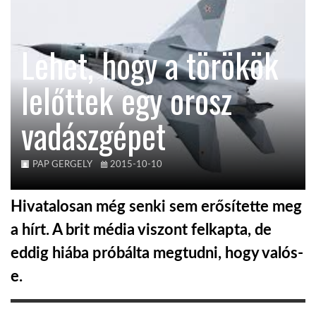
TROPICALMAGAZIN
Lehet, hogy a törökök
GLOBOTV
lelőttek egy orosz
vadászgépet
AFRIKA TUDÁSTÁR
A NAP SZÉPE
PAP GERGELY
2015-10-10
Hivatalosan még senki sem erősítette meg
LINKTR.EE
a hírt. A brit média viszont felkapta, de
eddig hiába próbálta megtudni, hogy valós-
GLOBOZSARU
e.
DOBRAVERO.HU