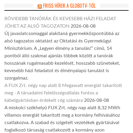
FRISS HÍREK A GLOBOTV-TŐL
RÖVIDEBB TANÓRÁK ÉS KEVESEBB HÁZI FELADAT
JÖHET AZ ALSÓ TAGOZATON
2026-08-08
Új javaslatcsomaggal alakítaná gyermekközpontúbbá az
alsó tagozatos oktatást az Oktatási és Gyermekügyi
Minisztérium. A „Legyen élmény a tanulás!” című, 14
pontból álló szakmai ajánlás többek között a tanórák
hosszának rugalmasabb kezelését, hosszabb szüneteket,
kevesebb házi feladatot és élményalapú tanulást is
szorgalmaz.
A FUX Zrt. négy nap alatt 8 Megawatt energiát takarított
meg - A társadalmi felelősségvállalás fontos a
kábelgyártásban érdekelt cég számára
2026-08-08
A miskolci székhelyű FUX Zrt. négy nap alatt 8,32 MWh
villamos energiát takarított meg a kormány felhívásához
csatlakozva. A szabad és szigetelt vezetékek gyártásával
foglalkozó társaság csatlakozott a kormány azon