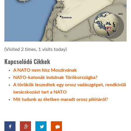
(Visited 2 times, 1 visits today)
Kapcsolódó Cikkek
A NATO nem hisz Moszkvának
NATO-katonák indulnak Törökországba?
A törökök leszedtek egy orosz vadászgépet, rendkívüli
tanácskozást tart a NATO
Mit tudunk az életben maradt orosz pilótáról?