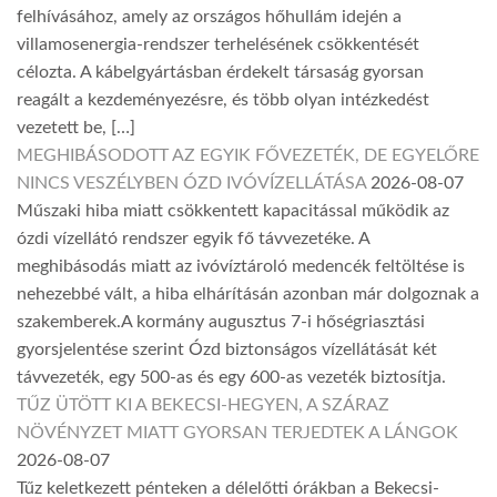
felhívásához, amely az országos hőhullám idején a
villamosenergia-rendszer terhelésének csökkentését
célozta. A kábelgyártásban érdekelt társaság gyorsan
reagált a kezdeményezésre, és több olyan intézkedést
vezetett be, […]
MEGHIBÁSODOTT AZ EGYIK FŐVEZETÉK, DE EGYELŐRE
NINCS VESZÉLYBEN ÓZD IVÓVÍZELLÁTÁSA
2026-08-07
Műszaki hiba miatt csökkentett kapacitással működik az
ózdi vízellátó rendszer egyik fő távvezetéke. A
meghibásodás miatt az ivóvíztároló medencék feltöltése is
nehezebbé vált, a hiba elhárításán azonban már dolgoznak a
szakemberek.A kormány augusztus 7-i hőségriasztási
gyorsjelentése szerint Ózd biztonságos vízellátását két
távvezeték, egy 500-as és egy 600-as vezeték biztosítja.
TŰZ ÜTÖTT KI A BEKECSI-HEGYEN, A SZÁRAZ
NÖVÉNYZET MIATT GYORSAN TERJEDTEK A LÁNGOK
2026-08-07
Tűz keletkezett pénteken a délelőtti órákban a Bekecsi-