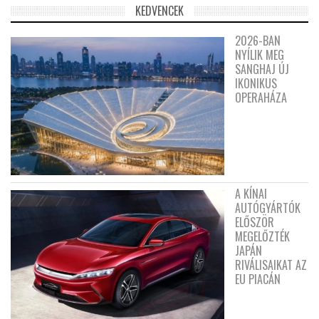
KEDVENCEK
2026-BAN
NYÍLIK MEG
SANGHAJ ÚJ
IKONIKUS
OPERAHÁZA
A KÍNAI
AUTÓGYÁRTÓK
ELŐSZÖR
MEGELŐZTÉK
JAPÁN
RIVÁLISAIKAT AZ
EU PIACÁN