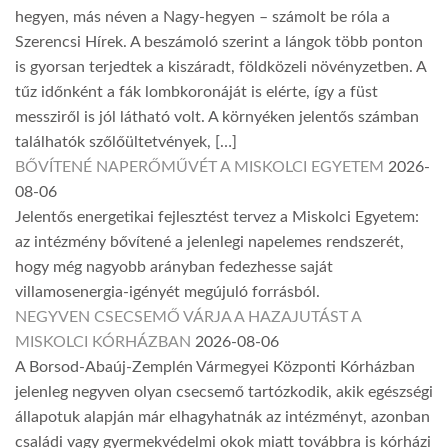
hegyen, más néven a Nagy-hegyen – számolt be róla a
Szerencsi Hírek. A beszámoló szerint a lángok több ponton
is gyorsan terjedtek a kiszáradt, földközeli növényzetben. A
tűz időnként a fák lombkoronáját is elérte, így a füst
messziről is jól látható volt. A környéken jelentős számban
találhatók szőlőültetvények, […]
BŐVÍTENÉ NAPERŐMŰVÉT A MISKOLCI EGYETEM
2026-
08-06
Jelentős energetikai fejlesztést tervez a Miskolci Egyetem:
az intézmény bővítené a jelenlegi napelemes rendszerét,
hogy még nagyobb arányban fedezhesse saját
villamosenergia-igényét megújuló forrásból.
NEGYVEN CSECSEMŐ VÁRJA A HAZAJUTÁST A
MISKOLCI KÓRHÁZBAN
2026-08-06
A Borsod-Abaúj-Zemplén Vármegyei Központi Kórházban
jelenleg negyven olyan csecsemő tartózkodik, akik egészségi
állapotuk alapján már elhagyhatnák az intézményt, azonban
családi vagy gyermekvédelmi okok miatt továbbra is kórházi