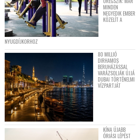
ÖREGSZIK: MÁR
MINDEN
NEGYEDIK EMBER
KÖZELÍT A
NYUGDÍJKORHOZ
80 MILLIÓ
DIRHAMOS
BERUHÁZÁSSAL
VARÁZSOLJÁK ÚJJÁ
DUBAI TÖRTÉNELMI
VÍZPARTJÁT
KÍNA ÚJABB
ÓRIÁSI LÉPÉST