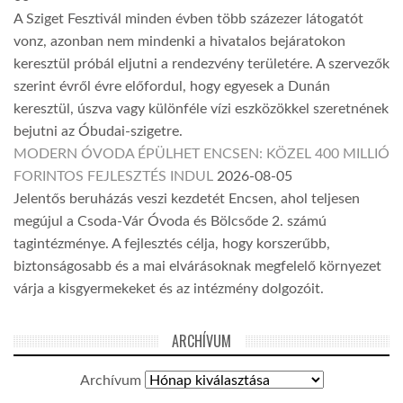
A Sziget Fesztivál minden évben több százezer látogatót
vonz, azonban nem mindenki a hivatalos bejáratokon
keresztül próbál eljutni a rendezvény területére. A szervezők
szerint évről évre előfordul, hogy egyesek a Dunán
keresztül, úszva vagy különféle vízi eszközökkel szeretnének
bejutni az Óbudai-szigetre.
MODERN ÓVODA ÉPÜLHET ENCSEN: KÖZEL 400 MILLIÓ
FORINTOS FEJLESZTÉS INDUL
2026-08-05
Jelentős beruházás veszi kezdetét Encsen, ahol teljesen
megújul a Csoda-Vár Óvoda és Bölcsőde 2. számú
tagintézménye. A fejlesztés célja, hogy korszerűbb,
biztonságosabb és a mai elvárásoknak megfelelő környezet
várja a kisgyermekeket és az intézmény dolgozóit.
ARCHÍVUM
Archívum