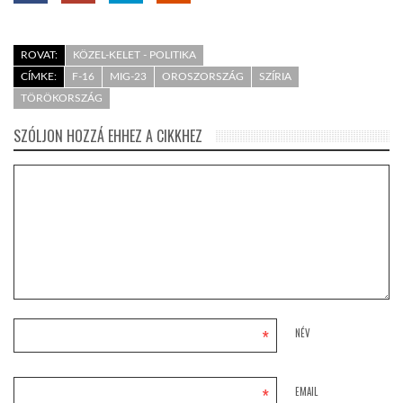
ROVAT:
KÖZEL-KELET - POLITIKA
CÍMKE:
F-16
MIG-23
OROSZORSZÁG
SZÍRIA
TÖRÖKORSZÁG
SZÓLJON HOZZÁ EHHEZ A CIKKHEZ
*
NÉV
*
EMAIL