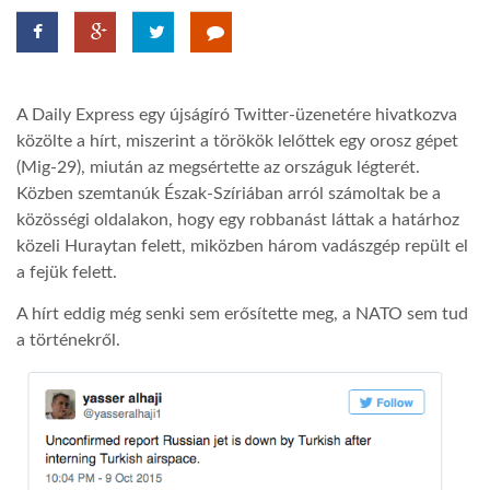
LATIMO.HU
A Daily Express egy újságíró Twitter-üzenetére hivatkozva
GLOBOBOOK
közölte a hírt, miszerint a törökök lelőttek egy orosz gépet
(Mig-29), miután az megsértette az országuk légterét.
Közben szemtanúk Észak-Szíriában arról számoltak be a
közösségi oldalakon, hogy egy robbanást láttak a határhoz
közeli Huraytan felett, miközben három vadászgép repült el
a fejük felett.
A hírt eddig még senki sem erősítette meg, a NATO sem tud
a történekről.