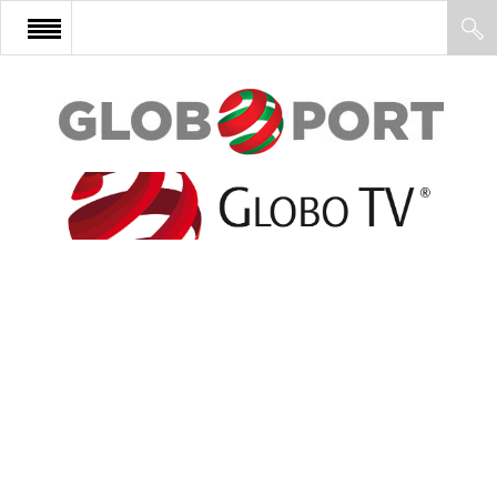
FŐOLDAL
AFRIKA
EURÓPA
ÁZSIA
ÉSZAK-AMERIKA
LATIN-AMERIKA