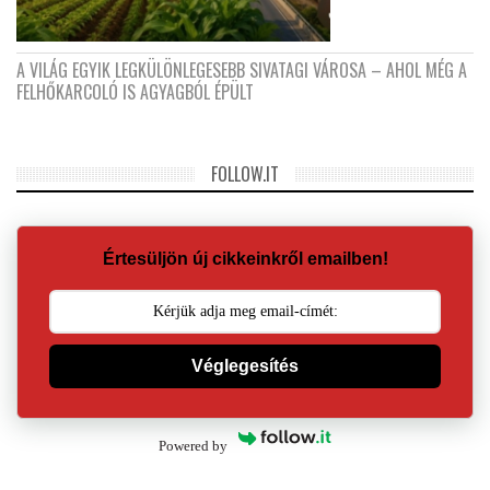
A VILÁG EGYIK LEGKÜLÖNLEGESEBB SIVATAGI VÁROSA – AHOL MÉG A
FELHŐKARCOLÓ IS AGYAGBÓL ÉPÜLT
FOLLOW.IT
Értesüljön új cikkeinkről emailben!
Véglegesítés
Powered by