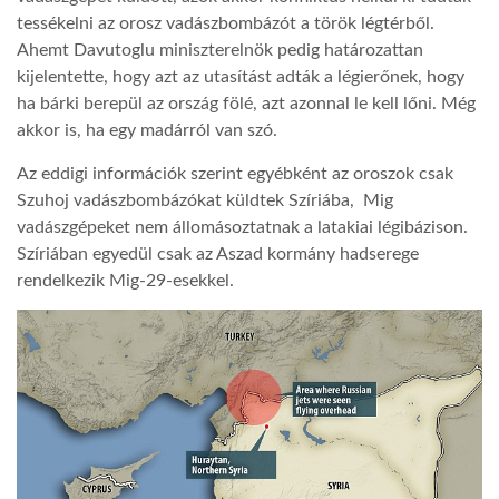
tessékelni az orosz vadászbombázót a török légtérből.
Ahemt Davutoglu miniszterelnök pedig határozattan
kijelentette, hogy azt az utasítást adták a légierőnek, hogy
ha bárki berepül az ország fölé, azt azonnal le kell lőni. Még
akkor is, ha egy madárról van szó.
Az eddigi információk szerint egyébként az oroszok csak
Szuhoj vadászbombázókat küldtek Szíriába, Mig
vadászgépeket nem állomásoztatnak a latakiai légibázison.
Szíriában egyedül csak az Aszad kormány hadserege
rendelkezik Mig-29-esekkel.