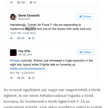
Az oroszok egyébként pár napja már megsértették a török
légtéret, és ezt heves felháborodással fogadta a török
kormány. Az incidensnél a török légierő két F-16-os
vadászgépet küldött, azok akkor konfliktus nélkül ki tudták