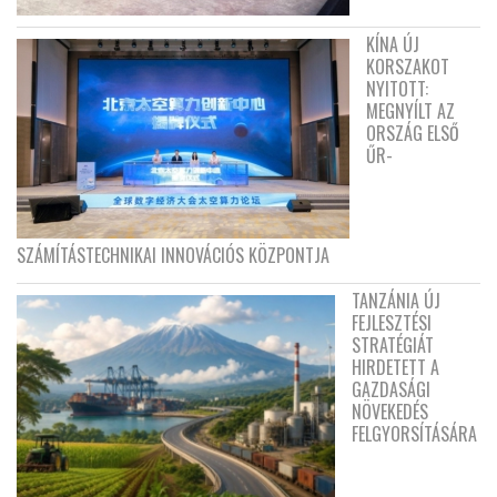
KÍNA ÚJ
KORSZAKOT
NYITOTT:
MEGNYÍLT AZ
ORSZÁG ELSŐ
ŰR-
SZÁMÍTÁSTECHNIKAI INNOVÁCIÓS KÖZPONTJA
TANZÁNIA ÚJ
FEJLESZTÉSI
STRATÉGIÁT
HIRDETETT A
GAZDASÁGI
NÖVEKEDÉS
FELGYORSÍTÁSÁRA