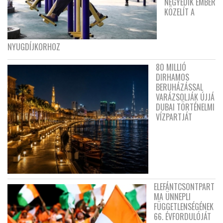
NEGYEDIK EMBER
KÖZELÍT A
NYUGDÍJKORHOZ
80 MILLIÓ
DIRHAMOS
BERUHÁZÁSSAL
VARÁZSOLJÁK ÚJJÁ
DUBAI TÖRTÉNELMI
VÍZPARTJÁT
ELEFÁNTCSONTPART
MA ÜNNEPLI
FÜGGETLENSÉGÉNEK
66. ÉVFORDULÓJÁT