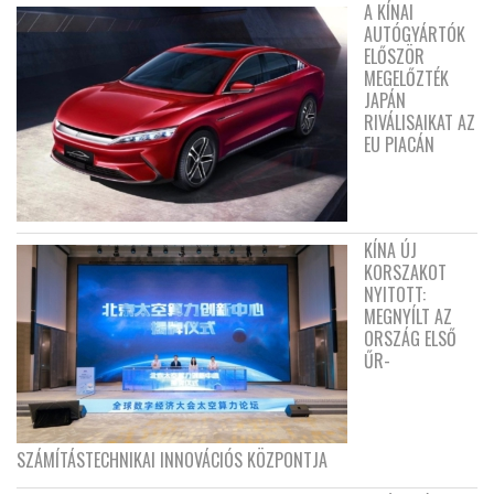
A KÍNAI
AUTÓGYÁRTÓK
ELŐSZÖR
MEGELŐZTÉK
JAPÁN
RIVÁLISAIKAT AZ
EU PIACÁN
KÍNA ÚJ
KORSZAKOT
NYITOTT:
MEGNYÍLT AZ
ORSZÁG ELSŐ
ŰR-
SZÁMÍTÁSTECHNIKAI INNOVÁCIÓS KÖZPONTJA