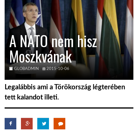
KÖZEL-KELET
A NATO nem hisz
AUSZTRÁLIA
Moszkvának
A VILÁG ITTHON
GLOBADMIN
2015-10-06
MÉDIA
Legalábbis ami a Törökország légterében
tett kalandot illeti.
GLOBOTV BP
HÍR3D