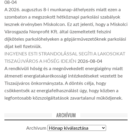
08-04
A 2026. augusztus 8-i munkanap-áthelyezés miatt ezen a
szombaton a megszokott hétköznapi parkolási szabályok
lesznek érvényben Miskolcon. Ez azt jelenti, hogy a Miskolci
Városgazda Nonprofit Kft. által üzemeltetett felszíni
díjköteles parkolóhelyeken a gépjárművezetőknek parkolási
díjat kell fizetniük.
INGYENES ESTI STRANDOLÁSSAL SEGÍTI A LAKOSOKAT
TISZAÚJVÁROS A HŐSÉG IDEJÉN
2026-08-04
A rendkívüli hőség és a megnövekedett energiaigény miatt
átmeneti energiatakarékossági intézkedéseket vezetett be
Tiszaújváros önkormányzata. A döntés célja, hogy
csökkentsék az energiafelhasználást úgy, hogy közben a
legfontosabb közszolgáltatások zavartalanul működjenek.
ARCHÍVUM
Archívum