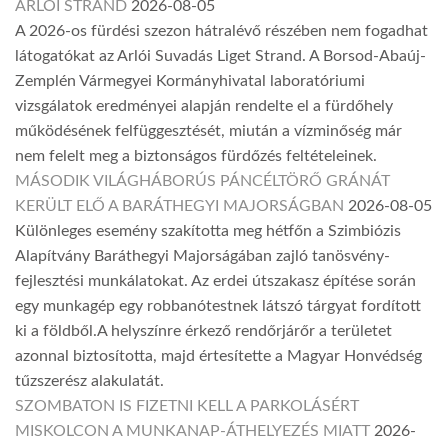
ARLÓI STRAND
2026-08-05
A 2026-os fürdési szezon hátralévő részében nem fogadhat
látogatókat az Arlói Suvadás Liget Strand. A Borsod-Abaúj-
Zemplén Vármegyei Kormányhivatal laboratóriumi
vizsgálatok eredményei alapján rendelte el a fürdőhely
működésének felfüggesztését, miután a vízminőség már
nem felelt meg a biztonságos fürdőzés feltételeinek.
MÁSODIK VILÁGHÁBORÚS PÁNCÉLTÖRŐ GRÁNÁT
KERÜLT ELŐ A BARÁTHEGYI MAJORSÁGBAN
2026-08-05
Különleges esemény szakította meg hétfőn a Szimbiózis
Alapítvány Baráthegyi Majorságában zajló tanösvény-
fejlesztési munkálatokat. Az erdei útszakasz építése során
egy munkagép egy robbanótestnek látszó tárgyat fordított
ki a földből.A helyszínre érkező rendőrjárőr a területet
azonnal biztosította, majd értesítette a Magyar Honvédség
tűzszerész alakulatát.
SZOMBATON IS FIZETNI KELL A PARKOLÁSÉRT
MISKOLCON A MUNKANAP-ÁTHELYEZÉS MIATT
2026-