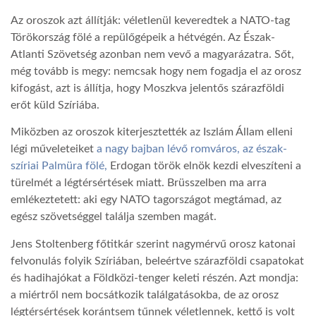
Az oroszok azt állítják: véletlenül keveredtek a NATO-tag
TROPICALMAGAZIN
Törökország fölé a repülőgépeik a hétvégén. Az Észak-
Atlanti Szövetség azonban nem vevő a magyarázatra. Sőt,
még tovább is megy: nemcsak hogy nem fogadja el az orosz
GLOBOTV
kifogást, azt is állítja, hogy Moszkva jelentős szárazföldi
erőt küld Szíriába.
AFRIKA TUDÁSTÁR
Miközben az oroszok kiterjesztették az Iszlám Állam elleni
légi műveleteiket
a nagy bajban lévő romváros, az észak-
A NAP SZÉPE
szíriai Palmüra fölé,
Erdogan török elnök kezdi elveszíteni a
türelmét a légtérsértések miatt. Brüsszelben ma arra
emlékeztetett: aki egy NATO tagországot megtámad, az
LINKTR.EE
egész szövetséggel találja szemben magát.
Jens Stoltenberg főtitkár szerint nagymérvű orosz katonai
GLOBOZSARU
felvonulás folyik Szíriában, beleértve szárazföldi csapatokat
és hadihajókat a Földközi-tenger keleti részén. Azt mondja:
a miértről nem bocsátkozik találgatásokba, de az orosz
DOBRAVERO.HU
légtérsértések korántsem tűnnek véletlennek, kettő is volt