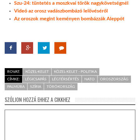
Szu-24: tüntetés a moszkvai török nagykövetségnél
Videó az orosz vadászbombázó lelövéséről
Az oroszok megint keményen bombázzák Aleppót
ROVAT:
KÖZEL-KELET
KÖZEL-KELET - POLITIKA
CÍMKE:
LÉGICSAPÁS
LÉGTÉRSÉRTÉS
NATO
OROSZORSZÁG
PALMÜRA
SZÍRIA
TÖRÖKORSZÁG
SZÓLJON HOZZÁ EHHEZ A CIKKHEZ