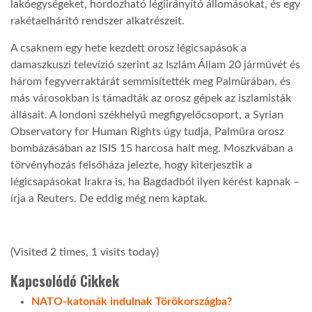
lakóegységeket, hordozható légiirányító állomásokat, és egy
rakétaelhárító rendszer alkatrészeit.
A csaknem egy hete kezdett orosz légicsapások a
damaszkuszi televízió szerint az Iszlám Állam 20 járművét és
három fegyverraktárát semmisítették meg Palmürában, és
más városokban is támadták az orosz gépek az iszlamisták
állásait. A londoni székhelyű megfigyelőcsoport, a Syrian
Observatory for Human Rights úgy tudja, Palmüra orosz
bombázásában az ISIS 15 harcosa halt meg. Moszkvában a
törvényhozás felsőháza jelezte, hogy kiterjesztik a
légicsapásokat Irakra is, ha Bagdadból ilyen kérést kapnak –
írja a Reuters. De eddig még nem kaptak.
(Visited 2 times, 1 visits today)
Kapcsolódó Cikkek
NATO-katonák indulnak Törökországba?