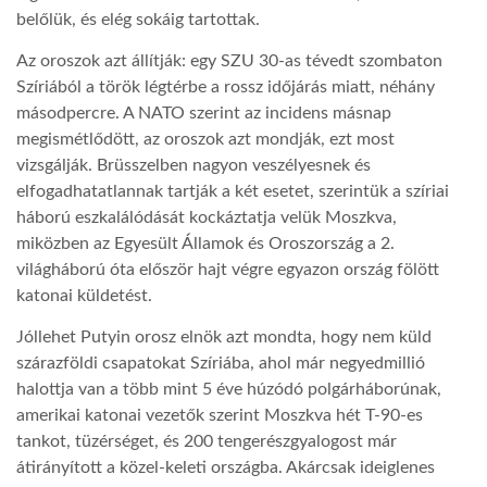
belőlük, és elég sokáig tartottak.
LATIMO.HU
Az oroszok azt állítják: egy SZU 30-as tévedt szombaton
Szíriából a török légtérbe a rossz időjárás miatt, néhány
másodpercre. A NATO szerint az incidens másnap
GLOBOBOOK
megismétlődött, az oroszok azt mondják, ezt most
vizsgálják. Brüsszelben nagyon veszélyesnek és
elfogadhatatlannak tartják a két esetet, szerintük a szíriai
háború eszkalálódását kockáztatja velük Moszkva,
miközben az Egyesült Államok és Oroszország a 2.
világháború óta először hajt végre egyazon ország fölött
katonai küldetést.
Jóllehet Putyin orosz elnök azt mondta, hogy nem küld
szárazföldi csapatokat Szíriába, ahol már negyedmillió
halottja van a több mint 5 éve húzódó polgárháborúnak,
amerikai katonai vezetők szerint Moszkva hét T-90-es
tankot, tüzérséget, és 200 tengerészgyalogost már
átirányított a közel-keleti országba. Akárcsak ideiglenes