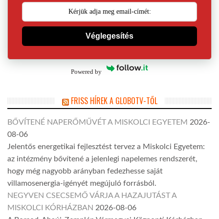
Véglegesítés
Powered by
FRISS HÍREK A GLOBOTV-TŐL
BŐVÍTENÉ NAPERŐMŰVÉT A MISKOLCI EGYETEM
2026-
08-06
Jelentős energetikai fejlesztést tervez a Miskolci Egyetem:
az intézmény bővítené a jelenlegi napelemes rendszerét,
hogy még nagyobb arányban fedezhesse saját
villamosenergia-igényét megújuló forrásból.
NEGYVEN CSECSEMŐ VÁRJA A HAZAJUTÁST A
MISKOLCI KÓRHÁZBAN
2026-08-06