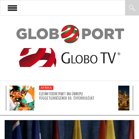
FŐOLDAL
AFRIKA
EURÓPA
AFRIKA
ÁZSIA
ELEFÁNTCSONTPART MA ÜNNEPLI
FÜGGETLENSÉGÉNEK 66. ÉVFORDULÓJÁT
ÉSZAK-AMERIKA
LATIN-AMERIKA