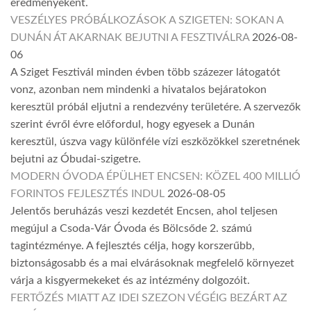
eredményeként.
VESZÉLYES PRÓBÁLKOZÁSOK A SZIGETEN: SOKAN A
DUNÁN ÁT AKARNAK BEJUTNI A FESZTIVÁLRA
2026-08-
06
A Sziget Fesztivál minden évben több százezer látogatót
vonz, azonban nem mindenki a hivatalos bejáratokon
keresztül próbál eljutni a rendezvény területére. A szervezők
szerint évről évre előfordul, hogy egyesek a Dunán
keresztül, úszva vagy különféle vízi eszközökkel szeretnének
bejutni az Óbudai-szigetre.
MODERN ÓVODA ÉPÜLHET ENCSEN: KÖZEL 400 MILLIÓ
FORINTOS FEJLESZTÉS INDUL
2026-08-05
Jelentős beruházás veszi kezdetét Encsen, ahol teljesen
megújul a Csoda-Vár Óvoda és Bölcsőde 2. számú
tagintézménye. A fejlesztés célja, hogy korszerűbb,
biztonságosabb és a mai elvárásoknak megfelelő környezet
várja a kisgyermekeket és az intézmény dolgozóit.
FERTŐZÉS MIATT AZ IDEI SZEZON VÉGÉIG BEZÁRT AZ