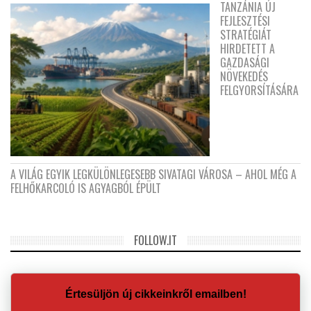
TANZÁNIA ÚJ
FEJLESZTÉSI
STRATÉGIÁT
HIRDETETT A
GAZDASÁGI
NÖVEKEDÉS
FELGYORSÍTÁSÁRA
A VILÁG EGYIK LEGKÜLÖNLEGESEBB SIVATAGI VÁROSA – AHOL MÉG A
FELHŐKARCOLÓ IS AGYAGBÓL ÉPÜLT
FOLLOW.IT
Értesüljön új cikkeinkről emailben!