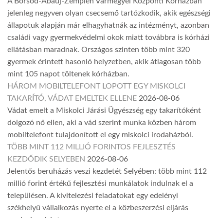
A Borsod-Abaúj-Zemplén Vármegyei Központi Kórházban
jelenleg negyven olyan csecsemő tartózkodik, akik egészségi
állapotuk alapján már elhagyhatnák az intézményt, azonban
családi vagy gyermekvédelmi okok miatt továbbra is kórházi
ellátásban maradnak. Országos szinten több mint 320
gyermek érintett hasonló helyzetben, akik átlagosan több
mint 105 napot töltenek kórházban.
HÁROM MOBILTELEFONT LOPOTT EGY MISKOLCI
TAKARÍTÓ, VÁDAT EMELTEK ELLENE
2026-08-06
Vádat emelt a Miskolci Járási Ügyészség egy takarítóként
dolgozó nő ellen, aki a vád szerint munka közben három
mobiltelefont tulajdonított el egy miskolci irodaházból.
TÖBB MINT 112 MILLIÓ FORINTOS FEJLESZTÉS
KEZDŐDIK SELYEBEN
2026-08-06
Jelentős beruházás veszi kezdetét Selyében: több mint 112
millió forint értékű fejlesztési munkálatok indulnak el a
településen. A kivitelezési feladatokat egy edelényi
székhelyű vállalkozás nyerte el a közbeszerzési eljárás