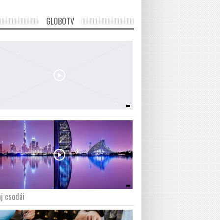
GLOBOTV
j csodái