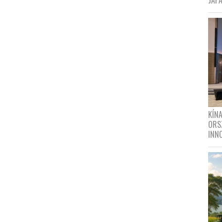
JAPÁ
KÍN
ORS
INN