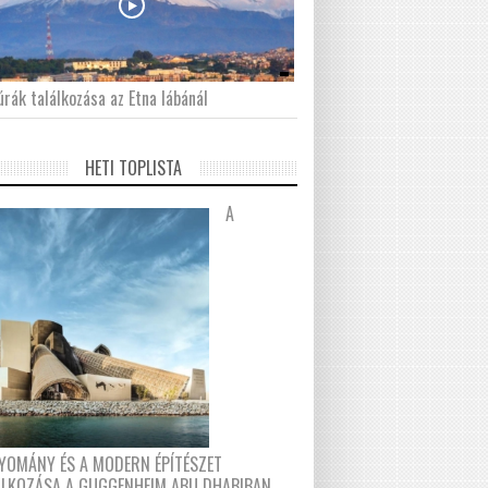
́rák találkozása az Etna lábánál
HETI TOPLISTA
A
YOMÁNY ÉS A MODERN ÉPÍTÉSZET
ÁLKOZÁSA A GUGGENHEIM ABU DHABIBAN