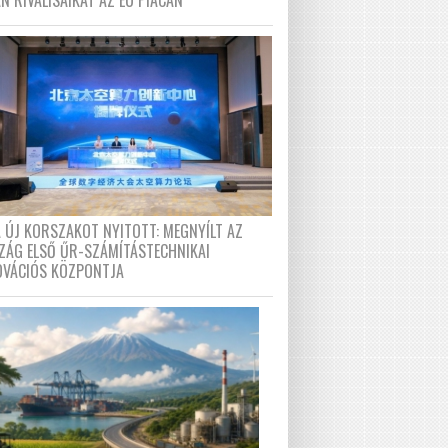
N RIVÁLISAIKAT AZ EU PIACÁN
A ÚJ KORSZAKOT NYITOTT: MEGNYÍLT AZ
ZÁG ELSŐ ŰR-SZÁMÍTÁSTECHNIKAI
OVÁCIÓS KÖZPONTJA