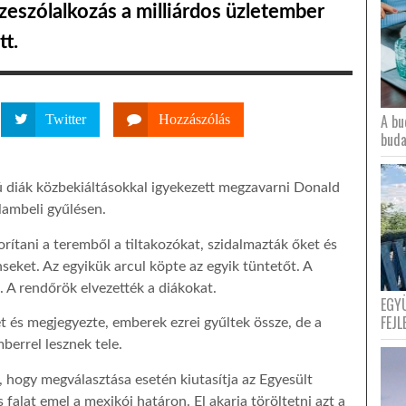
szeszólalkozás a milliárdos üzletember
tt.
A bu
Twitter
Hozzászólás
buda
ú diák közbekiáltásokkal igyekezett megzavarni Donald
lambeli gyűlésen.
rítani a teremből a tiltakozókat, szidalmazták őket és
seket. Az egyikük arcul köpte az egyik tüntetőt. A
. A rendőrök elvezették a diákokat.
EGY
FEJL
 és megjegyezte, emberek ezrei gyűltek össze, de a
berrel lesznek tele.
, hogy megválasztása esetén kiutasítja az Egyesült
 falat emel a mexikói határon. El akarja töröltetni azt a