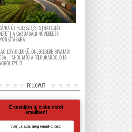
ÁNIA ÚJ FEJLESZTÉSI STRATÉGIÁT
DETETT A GAZDASÁGI NÖVEKEDÉS
GYORSÍTÁSÁRA
LÁG EGYIK LEGKÜLÖNLEGESEBB SIVATAGI
OSA – AHOL MÉG A FELHŐKARCOLÓ IS
AGBÓL ÉPÜLT
FOLLOW.IT
Értesüljön új cikkeinkről
emailben!