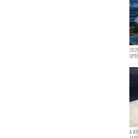
202
OPE
A K