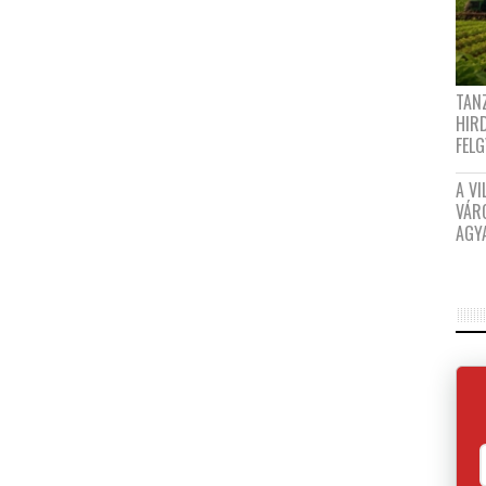
TANZ
HIR
FEL
A VI
VÁR
AGY