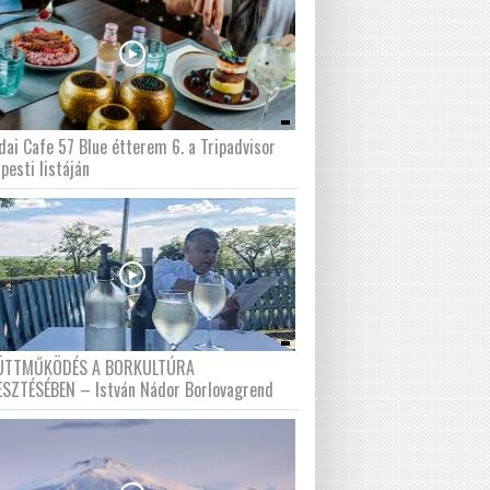
dai Cafe 57 Blue étterem 6. a Tripadvisor
pesti listáján
ÜTTMŰKÖDÉS A BORKULTÚRA
ESZTÉSÉBEN – István Nádor Borlovagrend