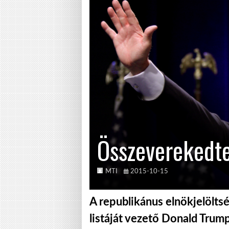
Összeverekedt
MTI
2015-10-15
A republikánus elnökjelölts
listáját vezető Donald Tr