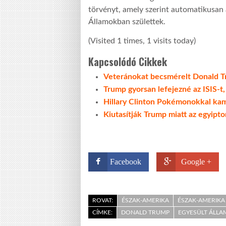
törvényt, amely szerint automatikusan 
Államokban születtek.
(Visited 1 times, 1 visits today)
Kapcsolódó Cikkek
Veteránokat becsmérelt Donald 
Trump gyorsan lefejezné az ISIS-t, 
Hillary Clinton Pokémonokkal ka
Kiutasítják Trump miatt az egyipto
Facebook
Google +
ROVAT:
ÉSZAK-AMERIKA
ÉSZAK-AMERIKA 
CÍMKE:
DONALD TRUMP
EGYESÜLT ÁLL