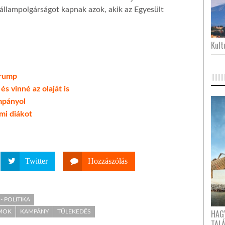
állampolgárságot kapnak azok, akik az Egyesült
Kultu
Trump
és vinné az olaját is
mpányol
mi diákot
Twitter
Hozzászólás
- POLITIKA
HAG
AMOK
KAMPÁNY
TÜLEKEDÉS
TAL