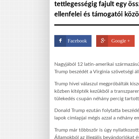
tettlegességig fajult egy ös
ellenfelei és támogatói közö
Facebook
Google +
Nagyjából 12 latin-amerikai származás
Trump beszédét a Virginia szövetségi ál
Trump hívei válaszul megpróbálták kiszo
közben kitépték kezükből a transzparen
tülekedés csupán néhány percig tartott
Donald Trump ezután folytatta beszédét
lapok címlapjai mégis azzal a néhány em
Trump már többször is úgy nyilatkozott
Államokból az illegális bevándorlókat és