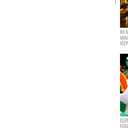
80 
VAR
VÍZ
ELE
FÜG