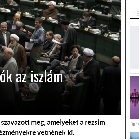
ók az iszlám
t szavazott meg, amelyeket a rezsim
Duba
ntézményekre vetnének ki.