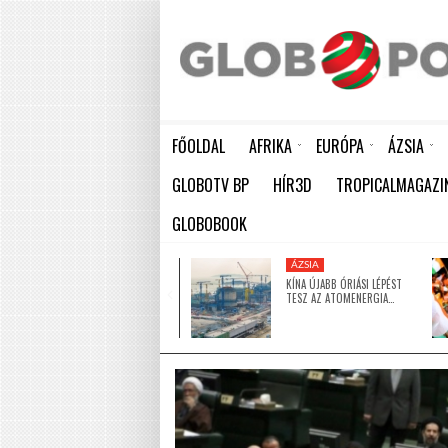
FŐOLDAL
AFRIKA
EURÓPA
ÁZSIA
ELEFÁNTCSONTPART MA ÜNNEPLI FÜGGETLENSÉGÉNEK 66. ÉVFORDULÓJÁT
HÁTBORZONGATÓ KAPCSOLAT A HAMBURGI KÉSELŐ ÉS A KOMBINÓS GYILKOS KÖZÖTT
KÍNA ÚJABB ÓRIÁSI LÉPÉST TESZ AZ ATOMENERGIA FEJLESZTÉSÉBEN: NYOLC ÚJ REAKTO
GLOBOTV BP
HÍR3D
TROPICALMAGAZI
GLOBOBOOK
KÖZEL-KELET
ÁZSIA
5 MILLIÓ DOLLÁRRAL
KÍNA ÚJABB ÓRIÁSI LÉPÉST
TÁMOGATJA AZ EGYESÜLT
TESZ AZ ATOMENERGIA…
ARAB…