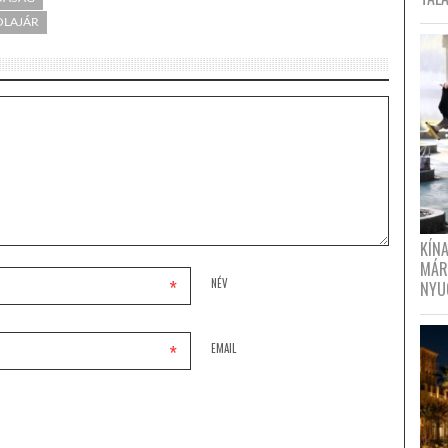
OLAJÁR
KÍN
MÁR
*
NÉV
NYU
*
EMAIL