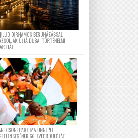
MILLIÓ DIRHAMOS BERUHÁZÁSSAL
ÁZSOLJÁK ÚJJÁ DUBAI TÖRTÉNELMI
PARTJÁT
FÁNTCSONTPART MA ÜNNEPLI
GETLENSÉGÉNEK 66. ÉVFORDULÓJÁT