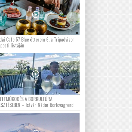
dai Cafe 57 Blue étterem 6. a Tripadvisor
pesti listáján
ÜTTMŰKÖDÉS A BORKULTÚRA
ESZTÉSÉBEN – István Nádor Borlovagrend