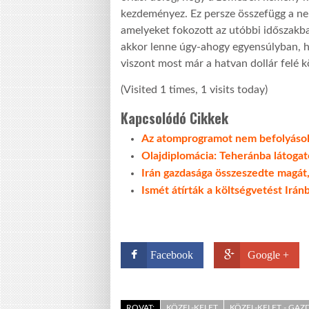
kezdeményez. Ez persze összefügg a ne
amelyeket fokozott az utóbbi időszakba
akkor lenne úgy-ahogy egyensúlyban, ha
viszont most már a hatvan dollár felé kö
(Visited 1 times, 1 visits today)
Kapcsolódó Cikkek
Az atomprogramot nem befolyásolj
Olajdiplomácia: Teheránba látoga
Irán gazdasága összeszedte magát,
Ismét átírták a költségvetést Irán
Facebook
Google +
ROVAT:
KÖZEL-KELET
KÖZEL-KELET - GA