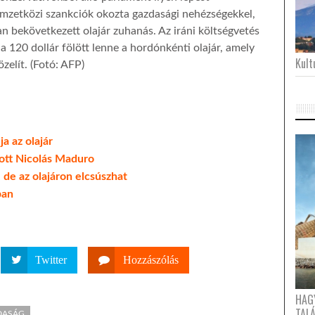
mzetközi szankciók okozta gazdasági nehézségekkel,
n bekövetkezett olajár zuhanás. Az iráni költségvetés
 120 dollár fölött lenne a hordónkénti olajár, amely
Kultu
zelít. (Fotó: AFP)
a az olajár
tott Nicolás Maduro
 de az olajáron elcsúszhat
ban
Twitter
Hozzászólás
HAG
TAL
ZDASÁG