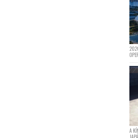
202
OPE
A K
JAPÁ