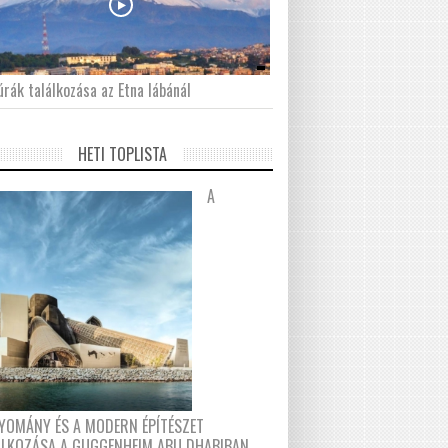
́rák találkozása az Etna lábánál
HETI TOPLISTA
A
YOMÁNY ÉS A MODERN ÉPÍTÉSZET
ÁLKOZÁSA A GUGGENHEIM ABU DHABIBAN