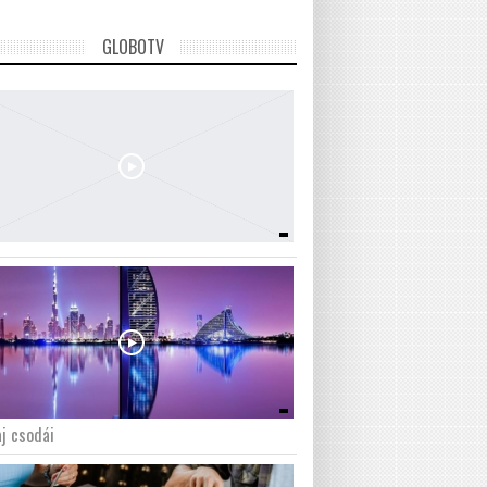
GLOBOTV
j csodái