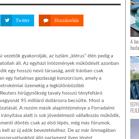
Twitter
Hozzászólás
A bu
buda
si vezetők gyakorolják, az iszlám „klérus” élén pedig a
atollah áll. Az egyházi intézmények működését azonban
ödik egy hosszú nevű társaság, amit Iránban csak
an egy hatalmas gazdasági konzorcium, amely a
petrokémiai üzemekig a legkülönbözőbb
Reuters hírügynökség tavaly hosszú tényfeltáró
vagyonát 95 milliárd dollárosra becsülte. Most a
EGY
zatását. A rezsim másik alapintézménye a Forradalmi
FEJL
 irányítása alatt is sok jövedelmező vállalkozás működik,
lamenti döntés csak az első lépés, még más fórumok,
 is kell az új adók bevezetéséhez. De az már önmagában
nzervatívokból álló parlament ilyen lépést