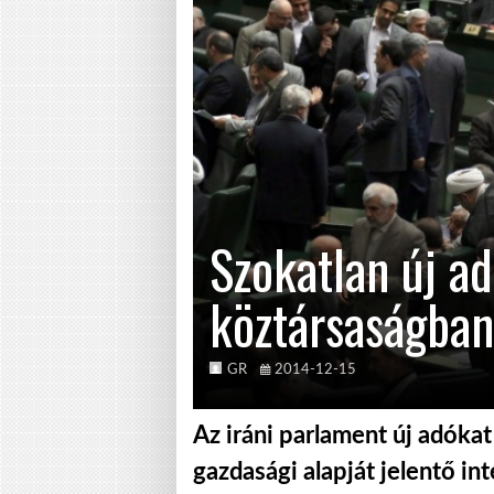
Szokatlan új ad
köztársaságban
GR
2014-12-15
Az iráni parlament új adóka
gazdasági alapját jelentő i