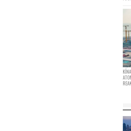
KÍNA
ATO
REA