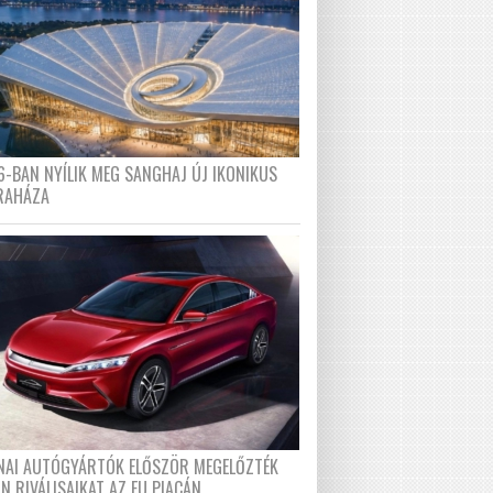
6-BAN NYÍLIK MEG SANGHAJ ÚJ IKONIKUS
RAHÁZA
ÍNAI AUTÓGYÁRTÓK ELŐSZÖR MEGELŐZTÉK
N RIVÁLISAIKAT AZ EU PIACÁN