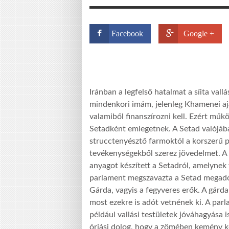
Facebook
Google +
Iránban a legfelső hatalmat a síita vallá
mindenkori imám, jelenleg Khamenei aj
valamiből finanszírozni kell. Ezért műk
Setadként emlegetnek. A Setad valójáb
strucctenyésztő farmoktól a korszerű 
tevékenységekből szerez jövedelmet. A 
anyagot készített a Setadról, amelynek 
parlament megszavazta a Setad megadó
Gárda, vagyis a fegyveres erők. A gárda
most ezekre is adót vetnének ki. A par
például vallási testületek jóváhagyása
óriási dolog, hogy a zömében kemény ko