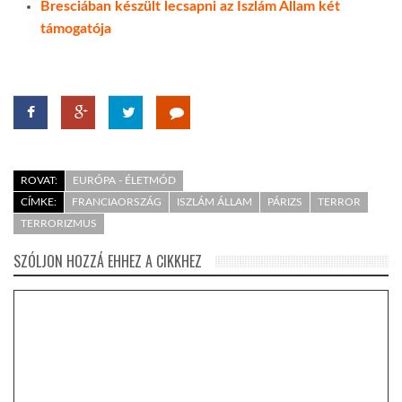
Bresciában készült lecsapni az Iszlám Állam két
támogatója
ROVAT:
EURÓPA - ÉLETMÓD
CÍMKE:
FRANCIAORSZÁG
ISZLÁM ÁLLAM
PÁRIZS
TERROR
TERRORIZMUS
SZÓLJON HOZZÁ EHHEZ A CIKKHEZ