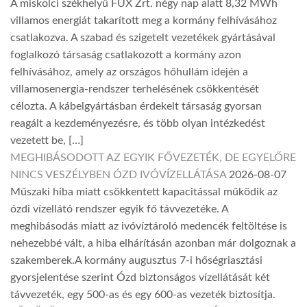
A miskolci székhelyű FUX Zrt. négy nap alatt 8,32 MWh
villamos energiát takarított meg a kormány felhívásához
csatlakozva. A szabad és szigetelt vezetékek gyártásával
foglalkozó társaság csatlakozott a kormány azon
felhívásához, amely az országos hőhullám idején a
villamosenergia-rendszer terhelésének csökkentését
célozta. A kábelgyártásban érdekelt társaság gyorsan
reagált a kezdeményezésre, és több olyan intézkedést
vezetett be, […]
MEGHIBÁSODOTT AZ EGYIK FŐVEZETÉK, DE EGYELŐRE
NINCS VESZÉLYBEN ÓZD IVÓVÍZELLÁTÁSA
2026-08-07
Műszaki hiba miatt csökkentett kapacitással működik az
ózdi vízellátó rendszer egyik fő távvezetéke. A
meghibásodás miatt az ivóvíztároló medencék feltöltése is
nehezebbé vált, a hiba elhárításán azonban már dolgoznak a
szakemberek.A kormány augusztus 7-i hőségriasztási
gyorsjelentése szerint Ózd biztonságos vízellátását két
távvezeték, egy 500-as és egy 600-as vezeték biztosítja.