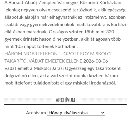
A Borsod-Abaúj-Zemplén Vármegyei Központi Kórházban
jelenleg negyven olyan csecsemő tartózkodik, akik egészségi
állapotuk alapján már elhagyhatnák az intézményt, azonban
családi vagy gyermekvédelmi okok miatt továbbra is kórházi
ellátásban maradnak. Országos szinten több mint 320
gyermek érintett hasonló helyzetben, akik átlagosan több
mint 105 napot töltenek kórházban.
HÁROM MOBILTELEFONT LOPOTT EGY MISKOLCI
TAKARÍTÓ, VÁDAT EMELTEK ELLENE
2026-08-06
Vádat emelt a Miskolci Járási Ügyészség egy takarítóként
dolgozó nő ellen, aki a vád szerint munka közben három
mobiltelefont tulajdonított el egy miskolci irodaházból.
ARCHÍVUM
Archívum