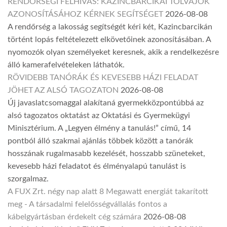
RENDŐRSÉGI FELHÍVÁS: KAZINCBARCIKAI TOLVAJOK
AZONOSÍTÁSÁHOZ KÉRNEK SEGÍTSÉGET
2026-08-08
A rendőrség a lakosság segítségét kéri két, Kazincbarcikán
történt lopás feltételezett elkövetőinek azonosításában. A
nyomozók olyan személyeket keresnek, akik a rendelkezésre
álló kamerafelvételeken láthatók.
RÖVIDEBB TANÓRÁK ÉS KEVESEBB HÁZI FELADAT
JÖHET AZ ALSÓ TAGOZATON
2026-08-08
Új javaslatcsomaggal alakítaná gyermekközpontúbbá az
alsó tagozatos oktatást az Oktatási és Gyermekügyi
Minisztérium. A „Legyen élmény a tanulás!” című, 14
pontból álló szakmai ajánlás többek között a tanórák
hosszának rugalmasabb kezelését, hosszabb szüneteket,
kevesebb házi feladatot és élményalapú tanulást is
szorgalmaz.
A FUX Zrt. négy nap alatt 8 Megawatt energiát takarított
meg - A társadalmi felelősségvállalás fontos a
kábelgyártásban érdekelt cég számára
2026-08-08