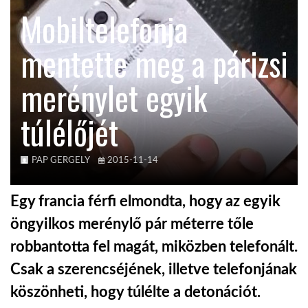
Mobiltelefonja
TROPICALMAGAZIN
mentette meg a párizsi
GLOBOTV
merénylet egyik
túlélőjét
AFRIKA TUDÁSTÁR
A NAP SZÉPE
PAP GERGELY
2015-11-14
Egy francia férfi elmondta, hogy az egyik
LINKTR.EE
öngyilkos merénylő pár méterre tőle
robbantotta fel magát, miközben telefonált.
GLOBOZSARU
Csak a szerencséjének, illetve telefonjának
köszönheti, hogy túlélte a detonációt.
DOBRAVERO.HU