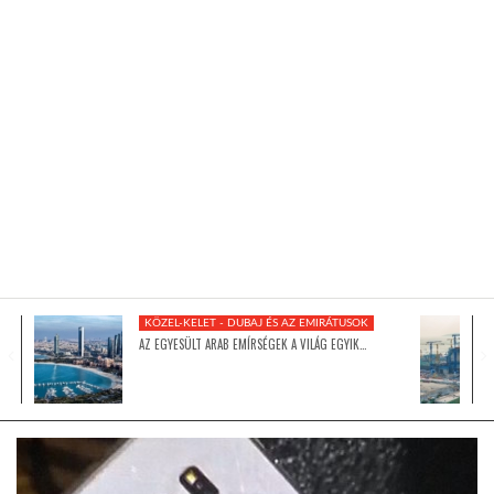
KÖZEL-KELET
AUSZTRÁLIA
A VILÁG ITTHON
MÉDIA
KÖZEL-KELET - DUBAJ ÉS AZ EMIRÁTUSOK
AZ EGYESÜLT ARAB EMÍRSÉGEK A VILÁG EGYIK…
GLOBOTV BP
HÍR3D