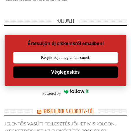
FOLLOW.IT
Értesüljön új cikkeinkről emailben!
Véglegesítés
Powered by
FRISS HÍREK A GLOBOTV-TŐL
JELENTŐS VASÚTI FEJLESZTÉS JÖHET MISKOLCON,