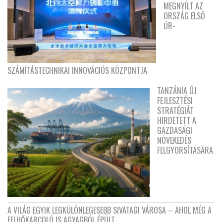
MEGNYÍLT AZ
ORSZÁG ELSŐ
ŰR-
SZÁMÍTÁSTECHNIKAI INNOVÁCIÓS KÖZPONTJA
TANZÁNIA ÚJ
FEJLESZTÉSI
STRATÉGIÁT
HIRDETETT A
GAZDASÁGI
NÖVEKEDÉS
FELGYORSÍTÁSÁRA
A VILÁG EGYIK LEGKÜLÖNLEGESEBB SIVATAGI VÁROSA – AHOL MÉG A
FELHŐKARCOLÓ IS AGYAGBÓL ÉPÜLT