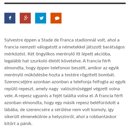
LATIMO.HU
GLOBOBOOK
Sylvestre éppen a Stade de Franca stadionnál volt, ahol a
francia nemzeti válogatott a németekkel játszott barátságos
mérkőzést. Két öngyilkos merénylő itt lépett akcióba,
legalább hat szurkoló életét követelve. A francia férfi
elmondta, hogy éppen telefonon beszélt, amikor az egyik
merénylő működésbe hozta a testére rögzített bombát.
Szerencséjére azonban azonban a telefonja felfogta az egyik
repülő repeszt, amely nagy valószínűséggel végzett volna
vele. A repesz ugyanis a fejét találta volna el. A francia férfi
azonban elmondta, hogy egy másik repesz beléfúródott a
lábába, de szerencsére a sérülése nem volt komoly, így
sikerült elmenekülnie a helyszínről, ahol a robbantáskor
kitőrt a pánik.