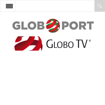
FŐOLDAL
AFRIKA
EURÓPA
ÁZSIA
ÉSZAK-AMERIKA
LATIN-AMERIKA