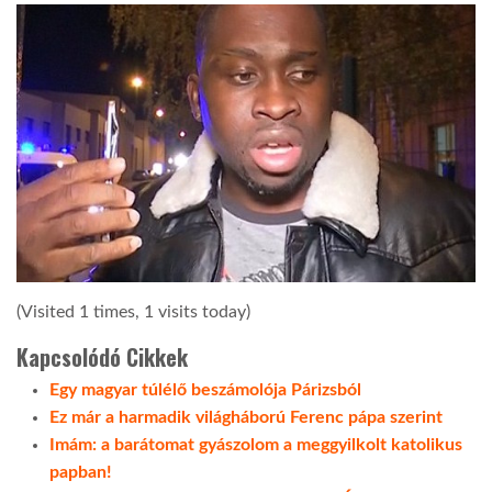
(Visited 1 times, 1 visits today)
Kapcsolódó Cikkek
Egy magyar túlélő beszámolója Párizsból
Ez már a harmadik világháború Ferenc pápa szerint
Imám: a barátomat gyászolom a meggyilkolt katolikus
papban!