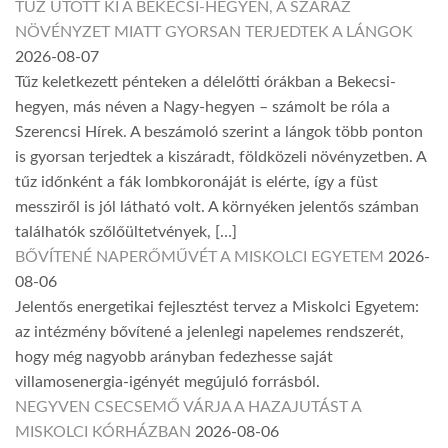
TŰZ ÜTÖTT KI A BEKECSI-HEGYEN, A SZÁRAZ
NÖVÉNYZET MIATT GYORSAN TERJEDTEK A LÁNGOK
2026-08-07
Tűz keletkezett pénteken a délelőtti órákban a Bekecsi-
hegyen, más néven a Nagy-hegyen – számolt be róla a
Szerencsi Hírek. A beszámoló szerint a lángok több ponton
is gyorsan terjedtek a kiszáradt, földközeli növényzetben. A
tűz időnként a fák lombkoronáját is elérte, így a füst
messziről is jól látható volt. A környéken jelentős számban
találhatók szőlőültetvények, […]
BŐVÍTENÉ NAPERŐMŰVÉT A MISKOLCI EGYETEM
2026-
08-06
Jelentős energetikai fejlesztést tervez a Miskolci Egyetem:
az intézmény bővítené a jelenlegi napelemes rendszerét,
hogy még nagyobb arányban fedezhesse saját
villamosenergia-igényét megújuló forrásból.
NEGYVEN CSECSEMŐ VÁRJA A HAZAJUTÁST A
MISKOLCI KÓRHÁZBAN
2026-08-06