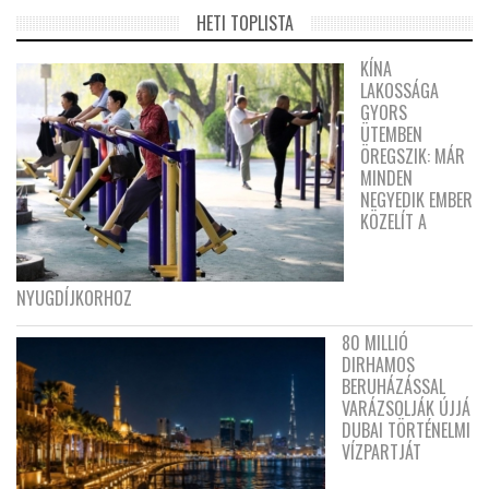
HETI TOPLISTA
KÍNA
LAKOSSÁGA
GYORS
ÜTEMBEN
ÖREGSZIK: MÁR
MINDEN
NEGYEDIK EMBER
KÖZELÍT A
NYUGDÍJKORHOZ
80 MILLIÓ
DIRHAMOS
BERUHÁZÁSSAL
VARÁZSOLJÁK ÚJJÁ
DUBAI TÖRTÉNELMI
VÍZPARTJÁT