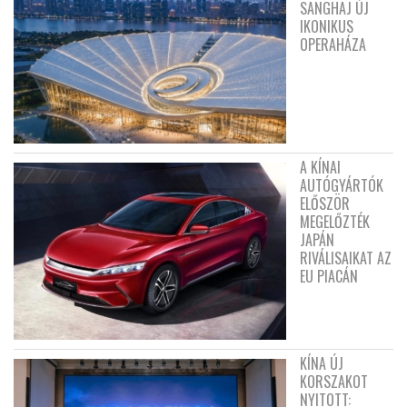
SANGHAJ ÚJ
IKONIKUS
OPERAHÁZA
A KÍNAI
AUTÓGYÁRTÓK
ELŐSZÖR
MEGELŐZTÉK
JAPÁN
RIVÁLISAIKAT AZ
EU PIACÁN
KÍNA ÚJ
KORSZAKOT
NYITOTT: