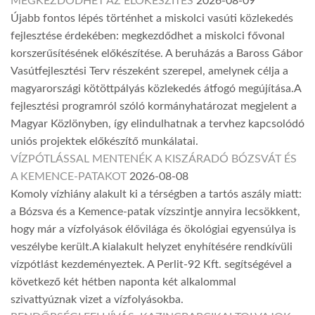
MEGKEZDŐDHET AZ ELŐKÉSZÍTÉS
2026-08-09
Újabb fontos lépés történhet a miskolci vasúti közlekedés
fejlesztése érdekében: megkezdődhet a miskolci fővonal
korszerűsítésének előkészítése. A beruházás a Baross Gábor
Vasútfejlesztési Terv részeként szerepel, amelynek célja a
magyarországi kötöttpályás közlekedés átfogó megújítása.A
fejlesztési programról szóló kormányhatározat megjelent a
Magyar Közlönyben, így elindulhatnak a tervhez kapcsolódó
uniós projektek előkészítő munkálatai.
VÍZPÓTLÁSSAL MENTENÉK A KISZÁRADÓ BÓZSVÁT ÉS
A KEMENCE-PATAKOT
2026-08-08
Komoly vízhiány alakult ki a térségben a tartós aszály miatt:
a Bózsva és a Kemence-patak vízszintje annyira lecsökkent,
hogy már a vízfolyások élővilága és ökológiai egyensúlya is
veszélybe került.A kialakult helyzet enyhítésére rendkívüli
vízpótlást kezdeményeztek. A Perlit-92 Kft. segítségével a
következő két hétben naponta két alkalommal
szivattyúznak vizet a vízfolyásokba.