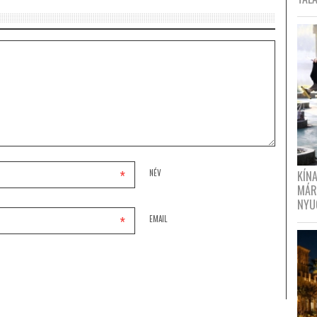
*
NÉV
KÍN
MÁR
NYU
*
EMAIL