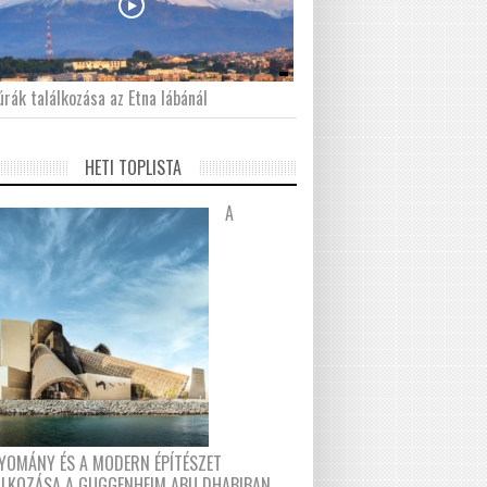
́rák találkozása az Etna lábánál
HETI TOPLISTA
A
YOMÁNY ÉS A MODERN ÉPÍTÉSZET
ÁLKOZÁSA A GUGGENHEIM ABU DHABIBAN