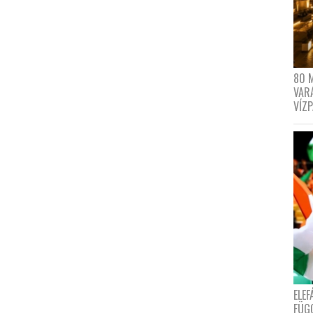
80 
VAR
VÍZ
ELE
FÜG