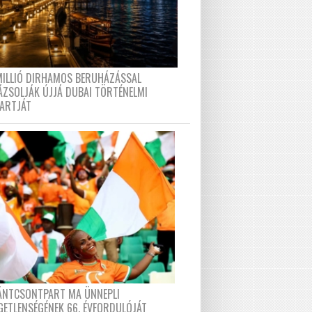
MILLIÓ DIRHAMOS BERUHÁZÁSSAL
ÁZSOLJÁK ÚJJÁ DUBAI TÖRTÉNELMI
PARTJÁT
FÁNTCSONTPART MA ÜNNEPLI
GETLENSÉGÉNEK 66. ÉVFORDULÓJÁT