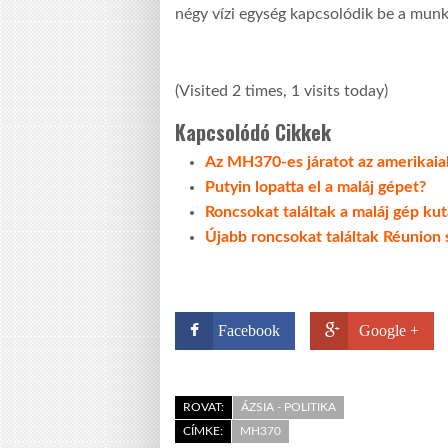
négy vízi egység kapcsolódik be a mun
(Visited 2 times, 1 visits today)
Kapcsolódó Cikkek
Az MH370-es járatot az amerikaiak
Putyin lopatta el a maláj gépet?
Roncsokat találtak a maláj gép kut
Újabb roncsokat találtak Réunion 
Facebook
Google +
ROVAT:
ÁZSIA - POLITIKA
CÍMKE:
MH370