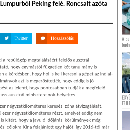
Lumpurból Peking felé. Roncsait azóta
A bu
Twitter
Hozzászólás
buda
i a repülőgép megtalálásáért felelős ausztrál
tató, hogy egymástól független két tanulmány is
 a kérdésben, hogy hol is kell keresni a gépet az Indiai-
ulmányok azt is megerősítették, hogy eddig is jó
pést az jelenti, hogy pontosabban tudják a megfelelő
uss ausztrál miniszterelnök-helyettes.
EGY
FEJL
zer négyzetkilométeres keresési zóna átvizsgálását,
 ezer négyzetkilométeres részt, amelyet eddig nem
 is kitért, hogy a javuló időjárási körülmények még
sési célokra Kína felajánlott egy hajót, így 2016-tól már