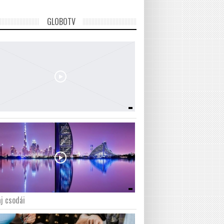
GLOBOTV
j csodái