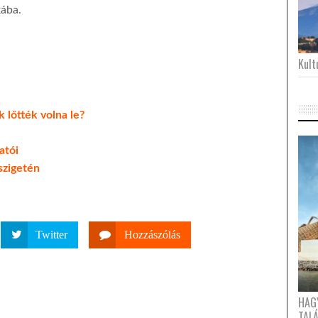
kába.
Kultu
 lőtték volna le?
atói
szigetén
Twitter
Hozzászólás
HAG
TAL