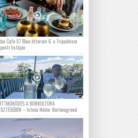
dai Cafe 57 Blue étterem 6. a Tripadvisor
pesti listáján
ÜTTMŰKÖDÉS A BORKULTÚRA
ESZTÉSÉBEN – István Nádor Borlovagrend