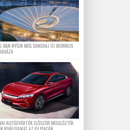
6-BAN NYÍLIK MEG SANGHAJ ÚJ IKONIKUS
RAHÁZA
ÍNAI AUTÓGYÁRTÓK ELŐSZÖR MEGELŐZTÉK
N RIVÁLISAIKAT AZ EU PIACÁN