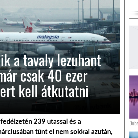
ik a tavaly lezuhant
már csak 40 ezer
rt kell átkutatni
fedélzetén 239 utassal és a
Duba
árciusában tűnt el nem sokkal azután,