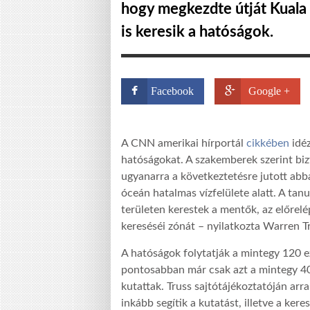
hogy megkezdte útját Kuala 
is keresik a hatóságok.
Facebook
Google +
A CNN amerikai hírportál
cikkében
idéz
hatóságokat. A szakemberek szerint biz
ugyanarra a következtetésre jutott abban
óceán hatalmas vízfelülete alatt. A tan
területen kerestek a mentők, az előrelé
kereséséi zónát – nyilatkozta Warren Tr
A hatóságok folytatják a mintegy 120 e
pontosabban már csak azt a mintegy 40
kutattak. Truss sajtótájékoztatóján arra
inkább segítik a kutatást, illetve a kere