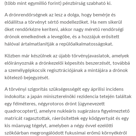
(több mint egymillió forint) pénzbírság szabható ki.
A drónrendőrségnek az lesz a dolga, hogy bemérje és
előállítsa a törvényt sértő modellezőket. Ha nem sikerül
őket rendőrkézre keríteni, akkor nagy méretű rendőrségi
drónok emelkednek a levegőbe, és a hozzájuk erősített
hálóval ártalmatlanítják a repülőalkalmatosságokat.
Közben már készülnek az újabb törvényjavaslatok, amelyek
előirányoznák a drónkezelői képesítés beszerzését, továbbá
a személygépkocsik regisztrációjának a mintájára a drónok
kötelező bejegyzését.
A törvényi szigorítás szükségességét egy áprilisi incidens
indokolta: a japán miniszterelnöki rezidencia tetején találtak
egy félméteres, négyrotoros drónt (úgynevezett
quadrocoptert), amelyre nukleáris sugárzásra figyelmeztető
matricát ragasztottak, ráerősítettek egy ködgyertyát és egy
kis műanyag tégelyt, amelyben a négy évvel ezelőtti
szökőárban megrongálódott fukusimai erőmű környékéről