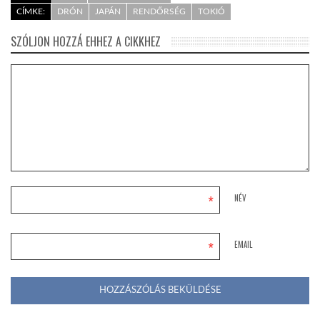
CÍMKE:
DRÓN
JAPÁN
RENDŐRSÉG
TOKIÓ
SZÓLJON HOZZÁ EHHEZ A CIKKHEZ
*
NÉV
*
EMAIL