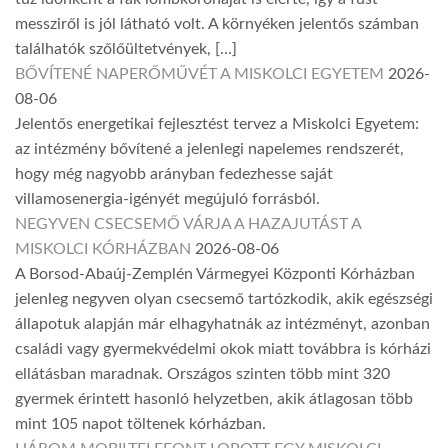
messziről is jól látható volt. A környéken jelentős számban
találhatók szőlőültetvények, […]
BŐVÍTENÉ NAPERŐMŰVÉT A MISKOLCI EGYETEM
2026-
08-06
Jelentős energetikai fejlesztést tervez a Miskolci Egyetem:
az intézmény bővítené a jelenlegi napelemes rendszerét,
hogy még nagyobb arányban fedezhesse saját
villamosenergia-igényét megújuló forrásból.
NEGYVEN CSECSEMŐ VÁRJA A HAZAJUTÁST A
MISKOLCI KÓRHÁZBAN
2026-08-06
A Borsod-Abaúj-Zemplén Vármegyei Központi Kórházban
jelenleg negyven olyan csecsemő tartózkodik, akik egészségi
állapotuk alapján már elhagyhatnák az intézményt, azonban
családi vagy gyermekvédelmi okok miatt továbbra is kórházi
ellátásban maradnak. Országos szinten több mint 320
gyermek érintett hasonló helyzetben, akik átlagosan több
mint 105 napot töltenek kórházban.