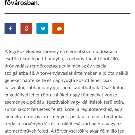
fővárosban.
LATIMO.HU
GLOBOBOOK
A légi közlekedési törvény erre vonatkozó módosítása
csütörtökön lépett hatályba, a néhány tucat főből álló,
drónvadász rendőrosztag pedig még az év végéig
szolgálatba áll. A törvényjavaslat értelmében a pilóta nélküli
gépeket napfelkelte és napnyugta között lehet csak
használni, robbanóanyagot nem szállíthatnak. Csak külön
engedéllyel lehet röptetni őket nagy tömegeket vonzó
események, például fesztiválok vagy kiállítások területén,
sűrűn lakott területek felett, közel a repülőterekhez, és a
kiemelten fontos intézmények, például a miniszterelnöki
iroda, a törvényhozás és a tokiói császári palota vagy az
atomerőművek felett. A törvénysértőkre akár félmillió jen