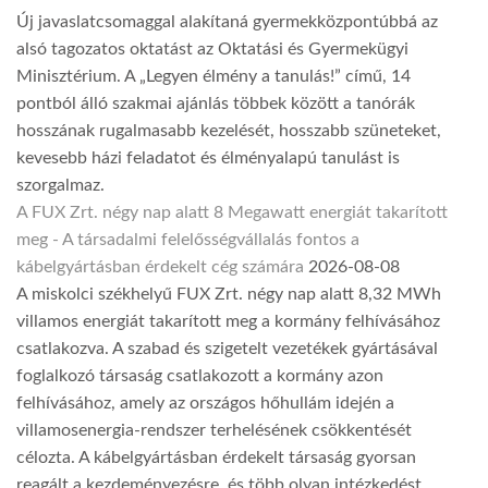
Új javaslatcsomaggal alakítaná gyermekközpontúbbá az
alsó tagozatos oktatást az Oktatási és Gyermekügyi
Minisztérium. A „Legyen élmény a tanulás!” című, 14
pontból álló szakmai ajánlás többek között a tanórák
hosszának rugalmasabb kezelését, hosszabb szüneteket,
kevesebb házi feladatot és élményalapú tanulást is
szorgalmaz.
A FUX Zrt. négy nap alatt 8 Megawatt energiát takarított
meg - A társadalmi felelősségvállalás fontos a
kábelgyártásban érdekelt cég számára
2026-08-08
A miskolci székhelyű FUX Zrt. négy nap alatt 8,32 MWh
villamos energiát takarított meg a kormány felhívásához
csatlakozva. A szabad és szigetelt vezetékek gyártásával
foglalkozó társaság csatlakozott a kormány azon
felhívásához, amely az országos hőhullám idején a
villamosenergia-rendszer terhelésének csökkentését
célozta. A kábelgyártásban érdekelt társaság gyorsan
reagált a kezdeményezésre, és több olyan intézkedést