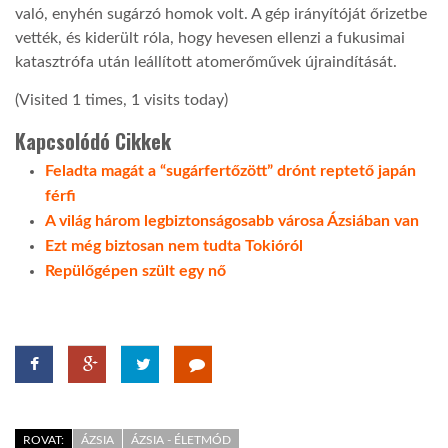
való, enyhén sugárzó homok volt. A gép irányítóját őrizetbe
vették, és kiderült róla, hogy hevesen ellenzi a fukusimai
katasztrófa után leállított atomerőművek újraindítását.
(Visited 1 times, 1 visits today)
Kapcsolódó Cikkek
Feladta magát a “sugárfertőzött” drónt reptető japán
férfi
A világ három legbiztonságosabb városa Ázsiában van
Ezt még biztosan nem tudta Tokióról
Repülőgépen szült egy nő
ROVAT:
ÁZSIA
ÁZSIA - ÉLETMÓD