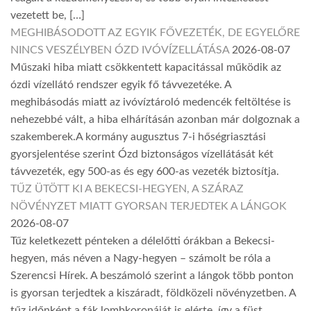
vezetett be, […]
MEGHIBÁSODOTT AZ EGYIK FŐVEZETÉK, DE EGYELŐRE
NINCS VESZÉLYBEN ÓZD IVÓVÍZELLÁTÁSA
2026-08-07
Műszaki hiba miatt csökkentett kapacitással működik az
ózdi vízellátó rendszer egyik fő távvezetéke. A
meghibásodás miatt az ivóvíztároló medencék feltöltése is
nehezebbé vált, a hiba elhárításán azonban már dolgoznak a
szakemberek.A kormány augusztus 7-i hőségriasztási
gyorsjelentése szerint Ózd biztonságos vízellátását két
távvezeték, egy 500-as és egy 600-as vezeték biztosítja.
TŰZ ÜTÖTT KI A BEKECSI-HEGYEN, A SZÁRAZ
NÖVÉNYZET MIATT GYORSAN TERJEDTEK A LÁNGOK
2026-08-07
Tűz keletkezett pénteken a délelőtti órákban a Bekecsi-
hegyen, más néven a Nagy-hegyen – számolt be róla a
Szerencsi Hírek. A beszámoló szerint a lángok több ponton
is gyorsan terjedtek a kiszáradt, földközeli növényzetben. A
tűz időnként a fák lombkoronáját is elérte, így a füst