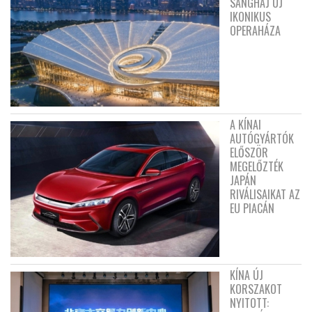
SANGHAJ ÚJ
IKONIKUS
OPERAHÁZA
A KÍNAI
AUTÓGYÁRTÓK
ELŐSZÖR
MEGELŐZTÉK
JAPÁN
RIVÁLISAIKAT AZ
EU PIACÁN
KÍNA ÚJ
KORSZAKOT
NYITOTT: