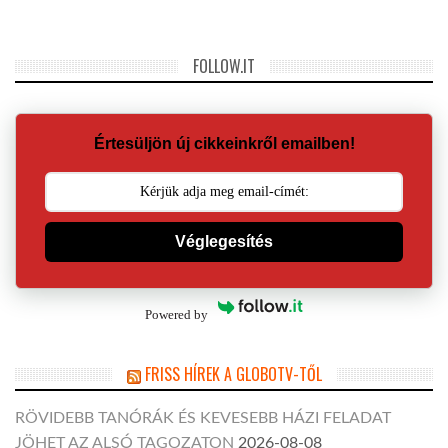
FOLLOW.IT
Értesüljön új cikkeinkről emailben!
Véglegesítés
Powered by
FRISS HÍREK A GLOBOTV-TŐL
RÖVIDEBB TANÓRÁK ÉS KEVESEBB HÁZI FELADAT
JÖHET AZ ALSÓ TAGOZATON
2026-08-08