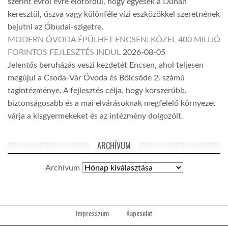
szerint évről évre előfordul, hogy egyesek a Dunán
keresztül, úszva vagy különféle vízi eszközökkel szeretnének
bejutni az Óbudai-szigetre.
MODERN ÓVODA ÉPÜLHET ENCSEN: KÖZEL 400 MILLIÓ
FORINTOS FEJLESZTÉS INDUL
2026-08-05
Jelentős beruházás veszi kezdetét Encsen, ahol teljesen
megújul a Csoda-Vár Óvoda és Bölcsőde 2. számú
tagintézménye. A fejlesztés célja, hogy korszerűbb,
biztonságosabb és a mai elvárásoknak megfelelő környezet
várja a kisgyermekeket és az intézmény dolgozóit.
ARCHÍVUM
Archívum
Impresszum
Kapcsolat