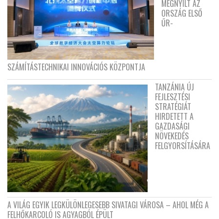
MEGNYÍLT AZ
ORSZÁG ELSŐ
ŰR-
SZÁMÍTÁSTECHNIKAI INNOVÁCIÓS KÖZPONTJA
TANZÁNIA ÚJ
FEJLESZTÉSI
STRATÉGIÁT
HIRDETETT A
GAZDASÁGI
NÖVEKEDÉS
FELGYORSÍTÁSÁRA
A VILÁG EGYIK LEGKÜLÖNLEGESEBB SIVATAGI VÁROSA – AHOL MÉG A
FELHŐKARCOLÓ IS AGYAGBÓL ÉPÜLT