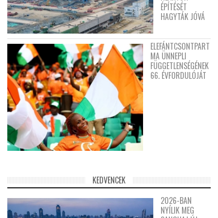
ÉPÍTÉSÉT
HAGYTÁK JÓVÁ
ELEFÁNTCSONTPART
MA ÜNNEPLI
FÜGGETLENSÉGÉNEK
66. ÉVFORDULÓJÁT
KEDVENCEK
2026-BAN
NYÍLIK MEG