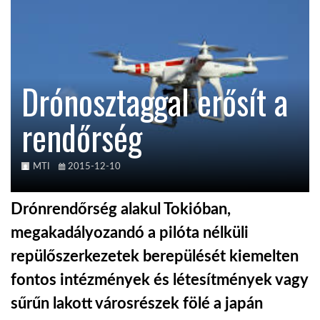
TROPICALMAGAZIN
GLOBOTV
Drónosztaggal erősít a
rendőrség
AFRIKA TUDÁSTÁR
A NAP SZÉPE
MTI
2015-12-10
Drónrendőrség alakul Tokióban,
LINKTR.EE
megakadályozandó a pilóta nélküli
repülőszerkezetek berepülését kiemelten
GLOBOZSARU
fontos intézmények és létesítmények vagy
sűrűn lakott városrészek fölé a japán
DOBRAVERO.HU