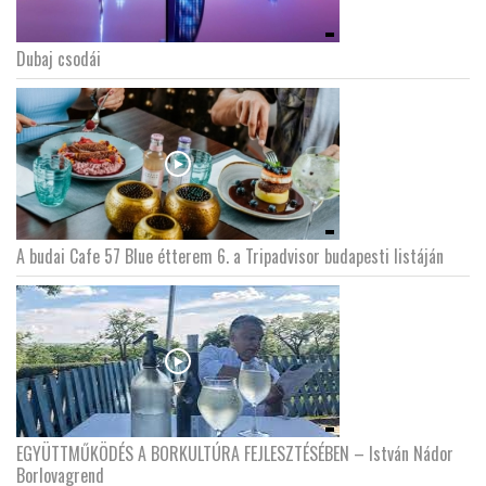
Dubaj csodái
A budai Cafe 57 Blue étterem 6. a Tripadvisor budapesti listáján
EGYÜTTMŰKÖDÉS A BORKULTÚRA FEJLESZTÉSÉBEN – István Nádor
Borlovagrend