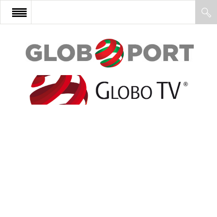
FŐOLDAL
AFRIKA
EURÓPA
ÁZSIA
ÉSZAK-AMERIKA
LATIN-AMERIKA