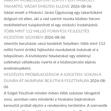
HÁROM MOBILTELEFONT LOPOTT EGY MISKOLCI
TAKARÍTÓ, VÁDAT EMELTEK ELLENE
2026-08-06
Vádat emelt a Miskolci Járási Ügyészség egy takarítóként
dolgozó nő ellen, aki a vád szerint munka közben három
mobiltelefont tulajdonított el egy miskolci irodaházból.
TÖBB MINT 112 MILLIÓ FORINTOS FEJLESZTÉS
KEZDŐDIK SELYEBEN
2026-08-06
Jelentős beruházás veszi kezdetét Selyében: több mint 112
millió forint értékű fejlesztési munkálatok indulnak el a
településen. A kivitelezési feladatokat egy edelényi
székhelyű vállalkozás nyerte el a közbeszerzési eljárás
eredményeként.
VESZÉLYES PRÓBÁLKOZÁSOK A SZIGETEN: SOKAN A
DUNÁN ÁT AKARNAK BEJUTNI A FESZTIVÁLRA
2026-08-
06
A Sziget Fesztivál minden évben több százezer látogatót
vonz, azonban nem mindenki a hivatalos bejáratokon
keresztül próbál eljutni a rendezvény területére. A szervezők