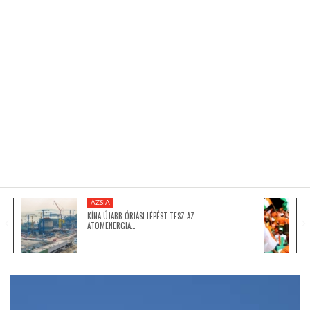
KÖZEL-KELET
AUSZTRÁLIA
A VILÁG ITTHON
MÉDIA
ÁZSIA
KÍNA ÚJABB ÓRIÁSI LÉPÉST TESZ AZ
ATOMENERGIA…
GLOBOTV BP
HÍR3D