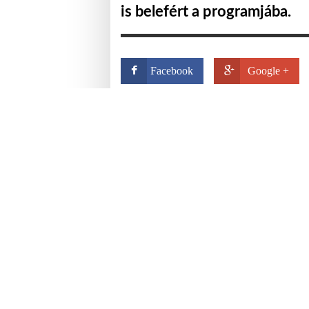
is belefért a programjába.
Facebook
Google +
Összesen három nemzeti viseletbe öltöz
35.000 rubelért (valamivel több mint 14
RIA Novosztyi állami hírügynökség.
„Senki nem figyelmezt
hirtelen történt. Egys
betoppant John Kerry.
– mesélte az üzlet eladója.
Az ajándékvásárláson kívül Moszkva híre