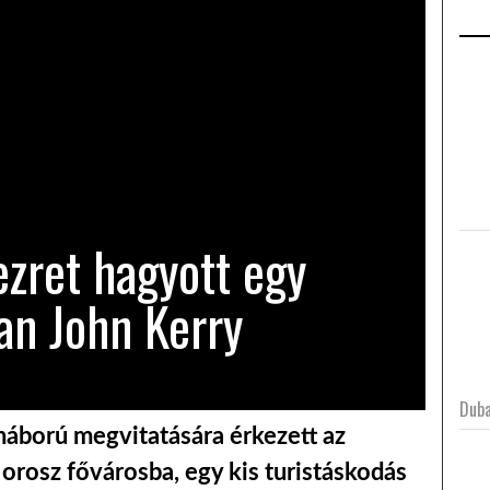
KÍNA ÚJ KORSZAKOT NYIT A
MAGYAR–AMERIKAI
KÖZLEKEDÉSBEN: A…
EGYÜTTMŰKÖDÉS KÉSZÜL
HOLD MEGHÓDÍTÁSÁRA
ezret hagyott egy
an John Kerry
Duba
 háború megvitatására érkezett az
 orosz fővárosba, egy kis turistáskodás