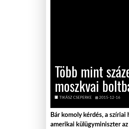
RICHTER AFRIKÁBAN IS A
RÁSZORULÓ NŐK
TÁMOGATÁSÁN…
Több mint száz
moszkvai boltb
TIKÁSZ CSEPERKE
2015-12-16
Bár komoly kérdés, a szíriai
amerikai külügyminiszter az