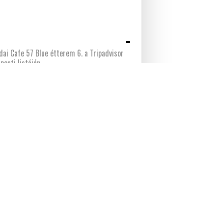
dai Cafe 57 Blue étterem 6. a Tripadvisor
pesti listáján
ÜTTMŰKÖDÉS A BORKULTÚRA
ESZTÉSÉBEN – István Nádor Borlovagrend