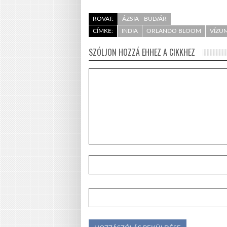
ROVAT:
ÁZSIA - BULVÁR
CÍMKE:
INDIA
ORLANDO BLOOM
VÍZU
SZÓLJON HOZZÁ EHHEZ A CIKKHEZ