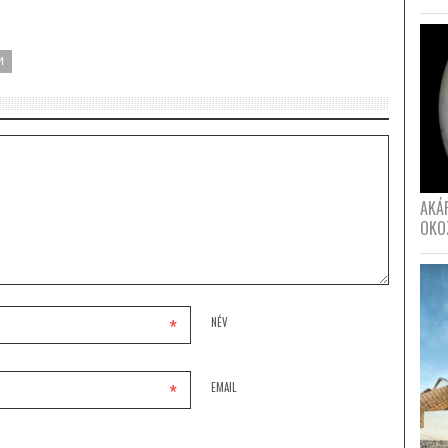
M
AKÁ
OKO
*
NÉV
*
EMAIL