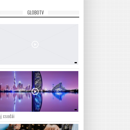
GLOBOTV
j csodái