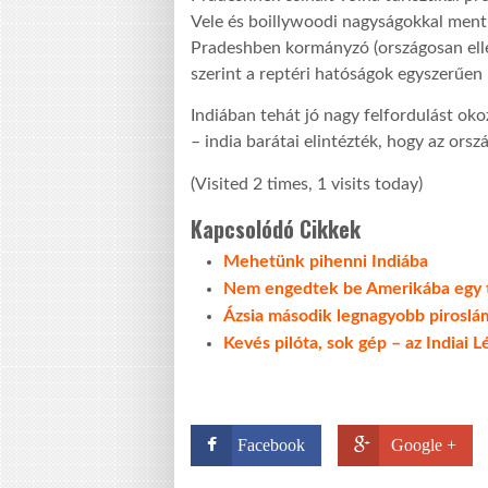
Vele és boillywoodi nagyságokkal ment
Pradeshben kormányzó (országosan ellen
szerint a reptéri hatóságok egyszerűe
Indiában tehát jó nagy felfordulást ok
– india barátai elintézték, hogy az orsz
(Visited 2 times, 1 visits today)
Kapcsolódó Cikkek
Mehetünk pihenni Indiába
Nem engedtek be Amerikába egy ti
Ázsia második legnagyobb pirosl
Kevés pilóta, sok gép – az Indiai 
Facebook
Google +