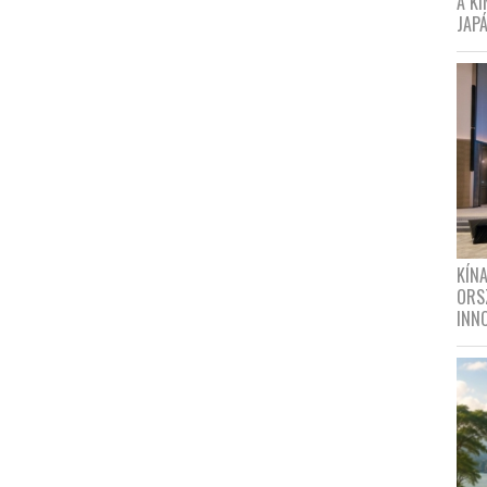
A K
JAPÁ
KÍN
ORS
INN