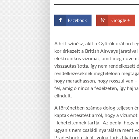
Facebook
Google +
A brit színész, akit a Gyűrűk urában Le
kor érkezett a British Airways járatával
elektronikus vízumát, amit még novemb
visszautasította, így nem rendelkezett 
rendelkezéseknek megfelelően megtagad
hogy maradhasson, hogy rosszul van – d
fel, amíg ő nincs a fedélzeten, így haj
elindult.
A történetben számos dolog teljesen ér
kaptak értesítést arról, hogy a vízumot
leheteltennek tartja. Az pedig, hogy mi
ugyanis nem családi nyaralásra ment v
Pradeshnek csinált volna turisztikai pr