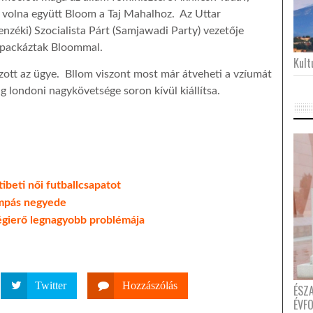
 volna együtt Bloom a Taj Mahalhoz. Az Uttar
zéki) Szocialista Párt (Samjawadi Party) vezetője
n packáztak Bloommal.
Kultu
ozott az ügye. Bllom viszont most már átveheti a vzíumát
ág londoni nagykövetsége soron kívül kiállítsa.
beti női futballcsapatot
ámpás negyede
Légierő legnagyobb problémája
Twitter
Hozzászólás
ÉSZ
ÉVF