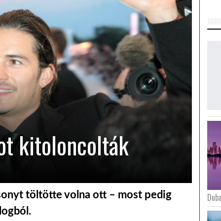
t kitoloncolták
onyt töltötte volna ott – most pedig
Duba
logból.