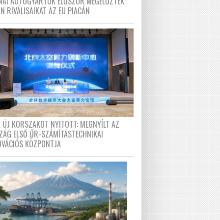
ÍNAI AUTÓGYÁRTÓK ELŐSZÖR MEGELŐZTÉK
N RIVÁLISAIKAT AZ EU PIACÁN
A ÚJ KORSZAKOT NYITOTT: MEGNYÍLT AZ
ZÁG ELSŐ ŰR-SZÁMÍTÁSTECHNIKAI
OVÁCIÓS KÖZPONTJA