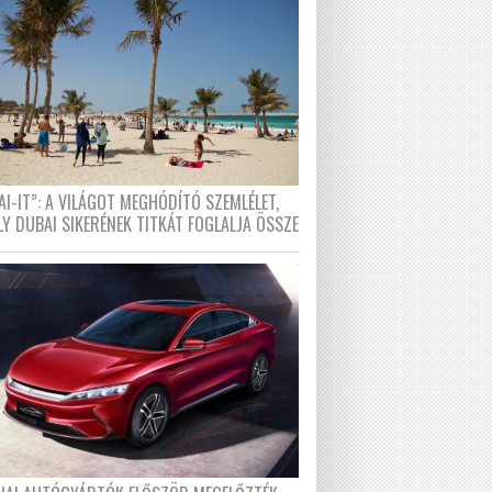
I-IT”: A VILÁGOT MEGHÓDÍTÓ SZEMLÉLET,
LY DUBAI SIKERÉNEK TITKÁT FOGLALJA ÖSSZE