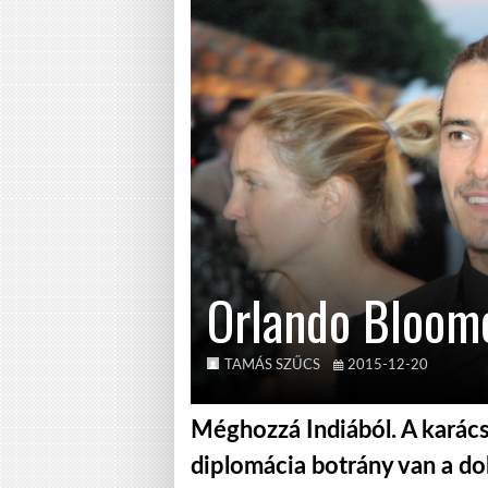
Orlando Bloomo
TAMÁS SZŰCS
2015-12-20
Méghozzá Indiából. A karács
diplomácia botrány van a do