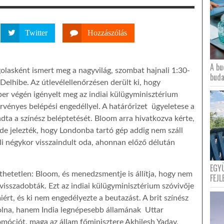
Twitter
Hozzászólás
A bu
golasként ismert meg a nagyvilág, szombat hajnali 1:30-
buda
 Delhibe. Az útlevélellenőrzésen derült ki, hogy
er végén igényelt meg az indiai külügyminisztérium
érvényes belépési engedéllyel. A határőrizet ügyeletese a
ta a színész beléptetését. Bloom arra hivatkozva kérte,
e jelezték, hogy Londonba tartó gép addig nem száll
nali négykor visszaindult oda, ahonnan előző délután
EGY
thetetlen: Bloom, és menedzsmentje is állítja, hogy nem
FEJL
 visszadobták. Ezt az indiai külügyminisztérium szóvivője
ért, és ki nem engedélyezte a beutazást. A brit színész
olna, hanem India legnépesebb államának Uttar
omóciót. maga az állam főminisztere Akhilesh Yadav,