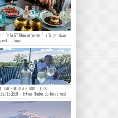
dai Cafe 57 Blue étterem 6. a Tripadvisor
pesti listáján
ÜTTMŰKÖDÉS A BORKULTÚRA
ESZTÉSÉBEN – István Nádor Borlovagrend