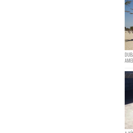
DUBA
AME