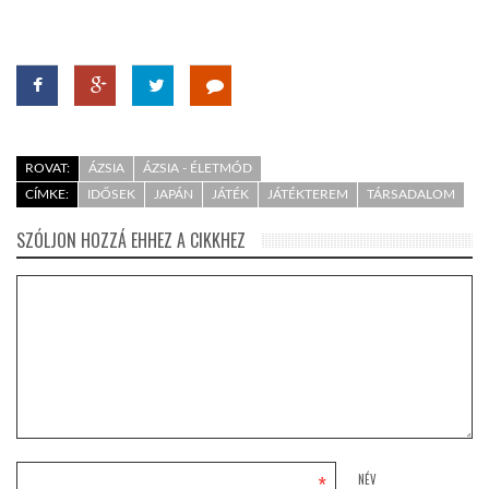
ROVAT:
ÁZSIA
ÁZSIA - ÉLETMÓD
CÍMKE:
IDŐSEK
JAPÁN
JÁTÉK
JÁTÉKTEREM
TÁRSADALOM
SZÓLJON HOZZÁ EHHEZ A CIKKHEZ
*
NÉV