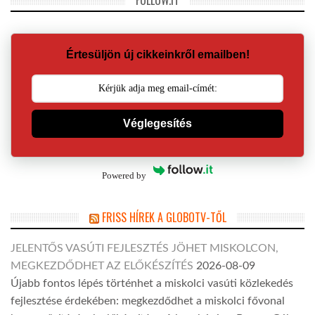
FOLLOW.IT
Értesüljön új cikkeinkről emailben!
Véglegesítés
Powered by
FRISS HÍREK A GLOBOTV-TŐL
JELENTŐS VASÚTI FEJLESZTÉS JÖHET MISKOLCON,
MEGKEZDŐDHET AZ ELŐKÉSZÍTÉS
2026-08-09
Újabb fontos lépés történhet a miskolci vasúti közlekedés
fejlesztése érdekében: megkezdődhet a miskolci fővonal