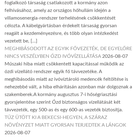
foglalkozó társaság csatlakozott a kormány azon
felhívásához, amely az országos hőhullám idején a
villamosenergia-rendszer terhelésének csökkentését
célozta. A kábelgyártásban érdekelt társaság gyorsan
reagált a kezdeményezésre, és több olyan intézkedést
vezetett be, […]
MEGHIBÁSODOTT AZ EGYIK FŐVEZETÉK, DE EGYELŐRE
NINCS VESZÉLYBEN ÓZD IVÓVÍZELLÁTÁSA
2026-08-07
Műszaki hiba miatt csökkentett kapacitással működik az
ózdi vízellátó rendszer egyik fő távvezetéke. A
meghibásodás miatt az ivóvíztároló medencék feltöltése is
nehezebbé vált, a hiba elhárításán azonban már dolgoznak a
szakemberek.A kormány augusztus 7-i hőségriasztási
gyorsjelentése szerint Ózd biztonságos vízellátását két
távvezeték, egy 500-as és egy 600-as vezeték biztosítja.
TŰZ ÜTÖTT KI A BEKECSI-HEGYEN, A SZÁRAZ
NÖVÉNYZET MIATT GYORSAN TERJEDTEK A LÁNGOK
2026-08-07