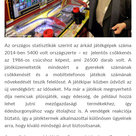
Az országos statisztikák szerint az árkád játékgépek száma
2014-ben 5400 volt országszerte – ez jelentős csökkenés
az 1986-os csúcshoz képest, ami 26500 darab volt. A
játéküzemeltetők mindezért a gyerekek számának
csökkenését és a mobiltelefonos játékok számának
növekedését teszik felelőssé.
A játékipar közben üdvözli az
új vendégkört: az időseket. Ma már a játékok megnyerhető
díja nemcsak plüssjáték, vagy édesség, de például hozzá
lehet jutni mezőgazdasági termékekhez, így
édesburgonyához vagy étolajhoz is. A vendégek reakciója
biztató, így a játéktermek alkalmazottai különösen ügyelnek
arra, hogy kiváló minőségű árut biztosítsanak.