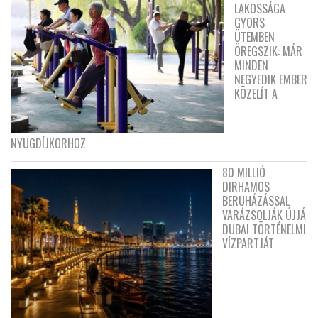
LAKOSSÁGA
GYORS
ÜTEMBEN
ÖREGSZIK: MÁR
MINDEN
NEGYEDIK EMBER
KÖZELÍT A
NYUGDÍJKORHOZ
80 MILLIÓ
DIRHAMOS
BERUHÁZÁSSAL
VARÁZSOLJÁK ÚJJÁ
DUBAI TÖRTÉNELMI
VÍZPARTJÁT