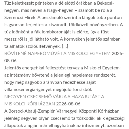
Tűz keletkezett pénteken a délelőtti órákban a Bekecsi-
hegyen, más néven a Nagy-hegyen – számolt be róla a
Szerencsi Hírek. A beszámoló szerint a lángok több ponton
is gyorsan terjedtek a kiszáradt, földközeli növényzetben. A
tűz időnként a fák lombkoronáját is elérte, így a füst
messziről is jól látható volt. A környéken jelentős számban
találhatók szőlőültetvények, […]
BŐVÍTENÉ NAPERŐMŰVÉT A MISKOLCI EGYETEM
2026-
08-06
Jelentős energetikai fejlesztést tervez a Miskolci Egyetem:
az intézmény bővítené a jelenlegi napelemes rendszerét,
hogy még nagyobb arányban fedezhesse saját
villamosenergia-igényét megújuló forrásból.
NEGYVEN CSECSEMŐ VÁRJA A HAZAJUTÁST A
MISKOLCI KÓRHÁZBAN
2026-08-06
A Borsod-Abaúj-Zemplén Vármegyei Központi Kórházban
jelenleg negyven olyan csecsemő tartózkodik, akik egészségi
állapotuk alapján már elhagyhatnák az intézményt, azonban