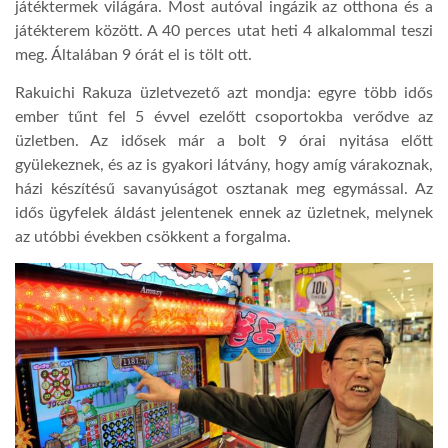
játéktermek világára. Most autóval ingázik az otthona és a
játékterem között. A 40 perces utat heti 4 alkalommal teszi
meg. Általában 9 órát el is tölt ott.
Rakuichi Rakuza üzletvezető azt mondja: egyre több idős
ember tűnt fel 5 évvel ezelőtt csoportokba verődve az
üzletben. Az idősek már a bolt 9 órai nyitása előtt
gyülekeznek, és az is gyakori látvány, hogy amíg várakoznak,
házi készítés
ű
savanyúságot osztanak meg egymással. Az
idős ügyfelek áldást jelentenek ennek az üzletnek, melynek
az utóbbi években csökkent a forgalma.