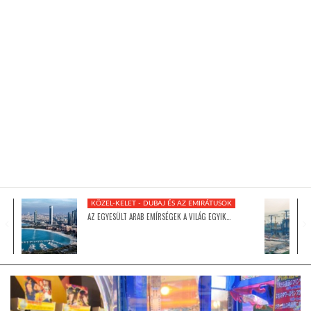
KÖZEL-KELET
AUSZTRÁLIA
A VILÁG ITTHON
MÉDIA
KÖZEL-KELET - DUBAJ ÉS AZ EMIRÁTUSOK
AZ EGYESÜLT ARAB EMÍRSÉGEK A VILÁG EGYIK…
GLOBOTV BP
HÍR3D