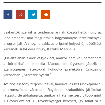
LATIMO.HU
GLOBOBOOK
Szakértők szerint a tendencia annak köszönhető, hogy az
idős emberek már megunták a hagyományos létesítmények
programjait. A shogi, a sakk, az origami helyett új időtöltést
keresnek. A 84 éves hölgy, Kazuko Macuo is.
„
Én általában akkor vagyok ott, amikor nem kell bemennem
a kórházba” – mondta Macuo, aki ügyesen játszik a
számítógépes játékokkal Fukuoka prefektúr
a Csikusino
városában
. „Szeretek nyerni.”
Az idős asszony férjével, fiával, lányával és két unokájával él
a szomszédos városban. Régebben szabadidős játékokat
játszott, de abbahagyta, amikor a háta megsérült több mint
10 évvel ezelőtt. Új tevékenységet keresett, így talált rá a