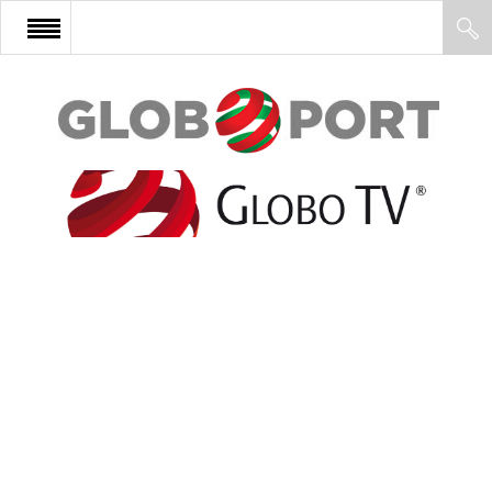
FŐOLDAL
AFRIKA
EURÓPA
ÁZSIA
ÉSZAK-AMERIKA
LATIN-AMERIKA