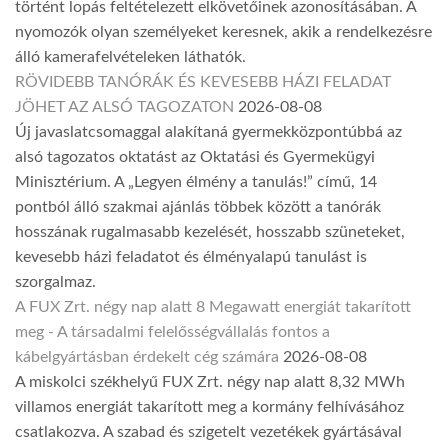
történt lopás feltételezett elkövetőinek azonosításában. A
nyomozók olyan személyeket keresnek, akik a rendelkezésre
álló kamerafelvételeken láthatók.
RÖVIDEBB TANÓRÁK ÉS KEVESEBB HÁZI FELADAT
JÖHET AZ ALSÓ TAGOZATON
2026-08-08
Új javaslatcsomaggal alakítaná gyermekközpontúbbá az
alsó tagozatos oktatást az Oktatási és Gyermekügyi
Minisztérium. A „Legyen élmény a tanulás!” című, 14
pontból álló szakmai ajánlás többek között a tanórák
hosszának rugalmasabb kezelését, hosszabb szüneteket,
kevesebb házi feladatot és élményalapú tanulást is
szorgalmaz.
A FUX Zrt. négy nap alatt 8 Megawatt energiát takarított
meg - A társadalmi felelősségvállalás fontos a
kábelgyártásban érdekelt cég számára
2026-08-08
A miskolci székhelyű FUX Zrt. négy nap alatt 8,32 MWh
villamos energiát takarított meg a kormány felhívásához
csatlakozva. A szabad és szigetelt vezetékek gyártásával