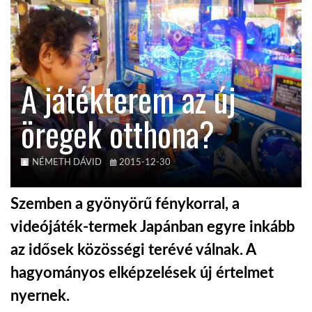
TROPICALMAGAZIN
GLOBOTV
A játékterem az új
öregek otthona?
AFRIKA TUDÁSTÁR
A NAP SZÉPE
NÉMETH DÁVID
2015-12-30
Szemben a gyönyörű fénykorral, a
LINKTR.EE
videójáték-termek Japánban egyre inkább
az idősek közösségi terévé válnak. A
GLOBOZSARU
hagyományos elképzelések új értelmet
nyernek.
DOBRAVERO.HU