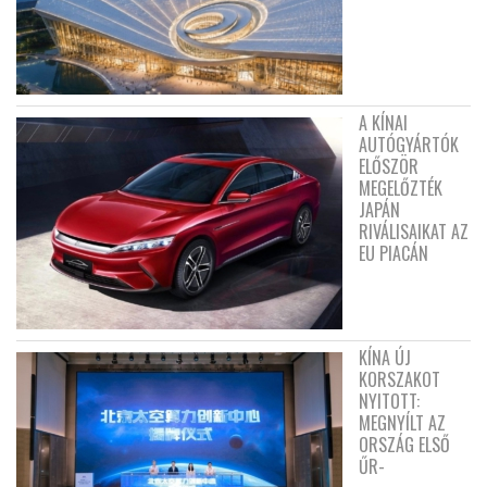
A KÍNAI
AUTÓGYÁRTÓK
ELŐSZÖR
MEGELŐZTÉK
JAPÁN
RIVÁLISAIKAT AZ
EU PIACÁN
KÍNA ÚJ
KORSZAKOT
NYITOTT:
MEGNYÍLT AZ
ORSZÁG ELSŐ
ŰR-