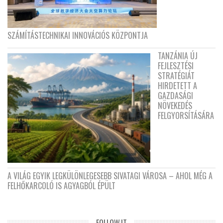
SZÁMÍTÁSTECHNIKAI INNOVÁCIÓS KÖZPONTJA
TANZÁNIA ÚJ
FEJLESZTÉSI
STRATÉGIÁT
HIRDETETT A
GAZDASÁGI
NÖVEKEDÉS
FELGYORSÍTÁSÁRA
A VILÁG EGYIK LEGKÜLÖNLEGESEBB SIVATAGI VÁROSA – AHOL MÉG A
FELHŐKARCOLÓ IS AGYAGBÓL ÉPÜLT