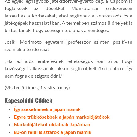
Az egyik legnagyobb játékszoftver-gyártó cég, a Capcom is
foglalkozik az idősekkel. Munkatársai rendszeresen
látogatják a kórházakat, ahol segítenek a kerekesszék és a
játékgépek használatában. A termekben számos ülőhelyet is
biztosítanak, hogy csevegni tudjanak a vendégek.
Josiki Morimoto egyetemi professzor szintén pozitívan
szemléli a tendenciát.
„
Ha az idős embereknek lehetőségük van arra, hogy
közösséget alkossanak, akkor segíteni kell őket ebben. Így
nem fognak elszigetelődni.”
(Visited 9 times, 1 visits today)
Kapcsolódó Cikkek
Így szexelnének a japán mamik
Egyre trükkösebbek a japán markolójátékok
Markolójátékot oktatnak Japánban
80-on felül is sztárok a japán mamik