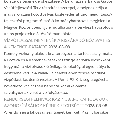
korszerűsítésének előkészítése. A beruházás a Baross Gábor
Vasútfejlesztési Terv részeként szerepel, amelynek célja a
magyarországi kötöttpályás közlekedés átfogó megújítása.A
fejlesztési programról szóló kormányhatározat megjelent a
Magyar Közlönyben, így elindulhatnak a tervhez kapcsolódó
uniós projektek előkészítő munkálatai.
VÍZPÓTLÁSSAL MENTENÉK A KISZÁRADÓ BÓZSVÁT ÉS
A KEMENCE-PATAKOT
2026-08-08
Komoly vízhiány alakult ki a térségben a tartós aszály miatt:
a Bózsva és a Kemence-patak vízszintje annyira lecsökkent,
hogy már a vízfolyások élővilága és ökológiai egyensúlya is
veszélybe került.A kialakult helyzet enyhítésére rendkívüli
vízpótlást kezdeményeztek. A Perlit-92 Kft. segítségével a
következő két hétben naponta két alkalommal
szivattyúznak vizet a vízfolyásokba.
RENDŐRSÉGI FELHÍVÁS: KAZINCBARCIKAI TOLVAJOK
AZONOSÍTÁSÁHOZ KÉRNEK SEGÍTSÉGET
2026-08-08
A rendőrség a lakosság segítségét kéri két, Kazincbarcikán