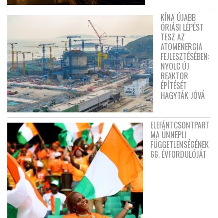
KÍNA ÚJABB
ÓRIÁSI LÉPÉST
TESZ AZ
ATOMENERGIA
FEJLESZTÉSÉBEN:
NYOLC ÚJ
REAKTOR
ÉPÍTÉSÉT
HAGYTÁK JÓVÁ
ELEFÁNTCSONTPART
MA ÜNNEPLI
FÜGGETLENSÉGÉNEK
66. ÉVFORDULÓJÁT