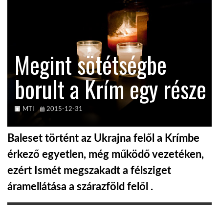
KÖZEL-KELET
Megint sötétségbe
AUSZTRÁLIA
borult a Krím egy része
A VILÁG ITTHON
MTI
2015-12-31
MÉDIA
Baleset történt az Ukrajna felől a Krímbe
érkező egyetlen, még működő vezetéken,
ezért Ismét megszakadt a félsziget
GLOBOTV BP
áramellátása a szárazföld felől .
HÍR3D