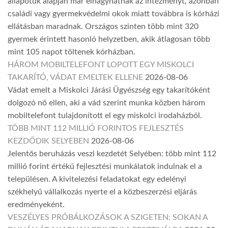
állapotuk alapján már elhagyhatnák az intézményt, azonban
családi vagy gyermekvédelmi okok miatt továbbra is kórházi
ellátásban maradnak. Országos szinten több mint 320
gyermek érintett hasonló helyzetben, akik átlagosan több
mint 105 napot töltenek kórházban.
HÁROM MOBILTELEFONT LOPOTT EGY MISKOLCI
TAKARÍTÓ, VÁDAT EMELTEK ELLENE
2026-08-06
Vádat emelt a Miskolci Járási Ügyészség egy takarítóként
dolgozó nő ellen, aki a vád szerint munka közben három
mobiltelefont tulajdonított el egy miskolci irodaházból.
TÖBB MINT 112 MILLIÓ FORINTOS FEJLESZTÉS
KEZDŐDIK SELYEBEN
2026-08-06
Jelentős beruházás veszi kezdetét Selyében: több mint 112
millió forint értékű fejlesztési munkálatok indulnak el a
településen. A kivitelezési feladatokat egy edelényi
székhelyű vállalkozás nyerte el a közbeszerzési eljárás
eredményeként.
VESZÉLYES PRÓBÁLKOZÁSOK A SZIGETEN: SOKAN A