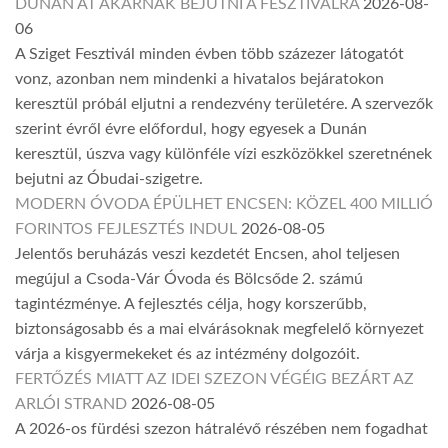
DUNÁN ÁT AKARNAK BEJUTNI A FESZTIVÁLRA
2026-08-
06
A Sziget Fesztivál minden évben több százezer látogatót
vonz, azonban nem mindenki a hivatalos bejáratokon
keresztül próbál eljutni a rendezvény területére. A szervezők
szerint évről évre előfordul, hogy egyesek a Dunán
keresztül, úszva vagy különféle vízi eszközökkel szeretnének
bejutni az Óbudai-szigetre.
MODERN ÓVODA ÉPÜLHET ENCSEN: KÖZEL 400 MILLIÓ
FORINTOS FEJLESZTÉS INDUL
2026-08-05
Jelentős beruházás veszi kezdetét Encsen, ahol teljesen
megújul a Csoda-Vár Óvoda és Bölcsőde 2. számú
tagintézménye. A fejlesztés célja, hogy korszerűbb,
biztonságosabb és a mai elvárásoknak megfelelő környezet
várja a kisgyermekeket és az intézmény dolgozóit.
FERTŐZÉS MIATT AZ IDEI SZEZON VÉGÉIG BEZÁRT AZ
ARLÓI STRAND
2026-08-05
A 2026-os fürdési szezon hátralévő részében nem fogadhat