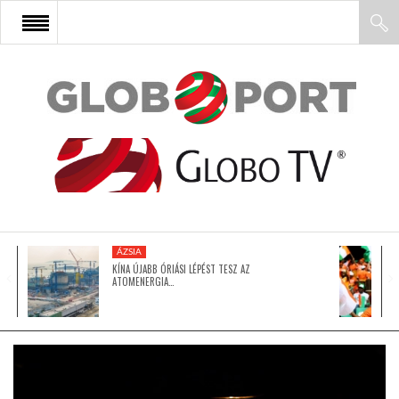
FŐOLDAL
AFRIKA
EURÓPA
ÁZSIA
ÁZSIA
KÍNA ÚJABB ÓRIÁSI LÉPÉST TESZ AZ
ATOMENERGIA…
ÉSZAK-AMERIKA
LATIN-AMERIKA