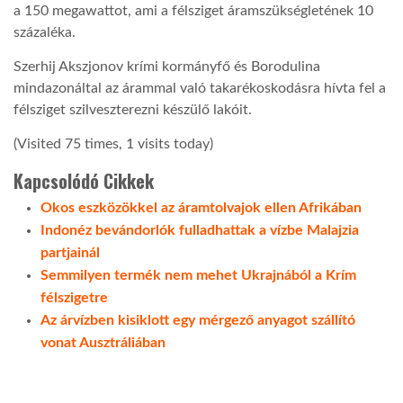
a 150 megawattot, ami a félsziget áramszükségletének 10
százaléka.
LATIMO.HU
Szerhij Akszjonov krími kormányfő és Borodulina
mindazonáltal az árammal való takarékoskodásra hívta fel a
GLOBOBOOK
félsziget szilveszterezni készülő lakóit.
(Visited 75 times, 1 visits today)
Kapcsolódó Cikkek
Okos eszközökkel az áramtolvajok ellen Afrikában
Indonéz bevándorlók fulladhattak a vízbe Malajzia
partjainál
Semmilyen termék nem mehet Ukrajnából a Krím
félszigetre
Az árvízben kisiklott egy mérgező anyagot szállító
vonat Ausztráliában