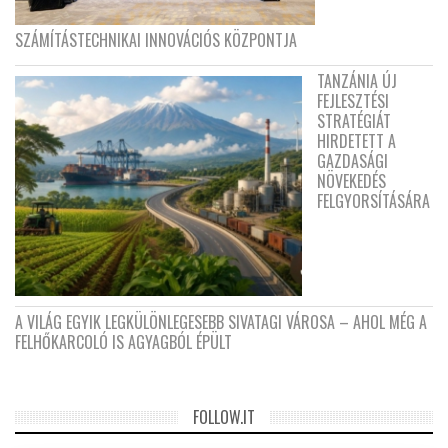
SZÁMÍTÁSTECHNIKAI INNOVÁCIÓS KÖZPONTJA
TANZÁNIA ÚJ
FEJLESZTÉSI
STRATÉGIÁT
HIRDETETT A
GAZDASÁGI
NÖVEKEDÉS
FELGYORSÍTÁSÁRA
A VILÁG EGYIK LEGKÜLÖNLEGESEBB SIVATAGI VÁROSA – AHOL MÉG A
FELHŐKARCOLÓ IS AGYAGBÓL ÉPÜLT
FOLLOW.IT