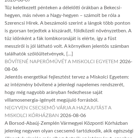
2026-08-07
Tűz keletkezett pénteken a délelőtti órákban a Bekecsi-
hegyen, más néven a Nagy-hegyen – számolt be róla a
Szerencsi Hírek. A beszámoló szerint a lángok több ponton
is gyorsan terjedtek a kiszáradt, földközeli növényzetben. A
tűz időnként a fák lombkoronáját is elérte, így a füst
messziről is jól látható volt. A környéken jelentős számban
találhatók szőlőültetvények, […]
BŐVÍTENÉ NAPERŐMŰVÉT A MISKOLCI EGYETEM
2026-
08-06
Jelentős energetikai fejlesztést tervez a Miskolci Egyetem:
az intézmény bővítené a jelenlegi napelemes rendszerét,
hogy még nagyobb arányban fedezhesse saját
villamosenergia-igényét megújuló forrásból.
NEGYVEN CSECSEMŐ VÁRJA A HAZAJUTÁST A
MISKOLCI KÓRHÁZBAN
2026-08-06
A Borsod-Abaúj-Zemplén Vármegyei Központi Kórházban
jelenleg negyven olyan csecsemő tartózkodik, akik egészségi