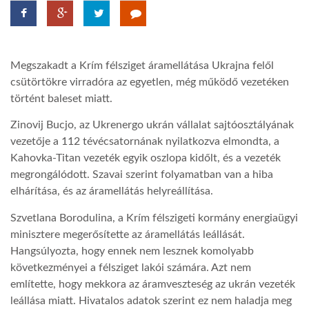
TROPICALMAGAZIN
Megszakadt a Krím félsziget áramellátása Ukrajna felől
GLOBOTV
csütörtökre virradóra az egyetlen, még működő vezetéken
történt baleset miatt.
AFRIKA TUDÁSTÁR
Zinovij Bucjo, az Ukrenergo ukrán vállalat sajtóosztályának
vezetője a 112 tévécsatornának nyilatkozva elmondta, a
Kahovka-Titan vezeték egyik oszlopa kidőlt, és a vezeték
A NAP SZÉPE
megrongálódott. Szavai szerint folyamatban van a hiba
elhárítása, és az áramellátás helyreállítása.
LINKTR.EE
Szvetlana Borodulina, a Krím félszigeti kormány energiaügyi
minisztere megerősítette az áramellátás leállását.
GLOBOZSARU
Hangsúlyozta, hogy ennek nem lesznek komolyabb
következményei a félsziget lakói számára. Azt nem
említette, hogy mekkora az áramveszteség az ukrán vezeték
DOBRAVERO.HU
leállása miatt. Hivatalos adatok szerint ez nem haladja meg