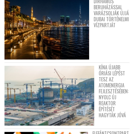
DIRHAMOS
BERUHÁZÁSSAL
VARÁZSOLJÁK ÚJJÁ
DUBAI TÖRTÉNELMI
VÍZPARTJÁT
KÍNA ÚJABB
ÓRIÁSI LÉPÉST
TESZ AZ
ATOMENERGIA
FEJLESZTÉSÉBEN:
NYOLC ÚJ
REAKTOR
ÉPÍTÉSÉT
HAGYTÁK JÓVÁ
ELEFÁNTCSONTPART