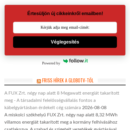
Értesüljön új cikkeinkről emailben!
Véglegesítés
Powered by
FRISS HÍREK A GLOBOTV-TŐL
A FUX Zrt. négy nap alatt 8 Megawatt energiát takarított
meg - A társadalmi felelősségvállalás fontos a
kábelgyártásban érdekelt cég számára
2026-08-08
A miskolci székhelyű FUX Zrt. négy nap alatt 8,32 MWh
villamos energiát takarított meg a kormány felhívásához
csatlakozva. A szabad és szigetelt vezetékek gyártásával