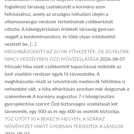
foglalkozó társaság csatlakozott a kormány azon
felhívásához, amely az országos hőhullám idején a
villamosenergia-rendszer terhelésének csökkentését
célozta. A kábelgyártásban érdekelt társaság gyorsan
reagált a kezdeményezésre, és több olyan intézkedést
vezetett be, […]
MEGHIBÁSODOTT AZ EGYIK FŐVEZETÉK, DE EGYELŐRE
NINCS VESZÉLYBEN ÓZD IVÓVÍZELLÁTÁSA
2026-08-07
Műszaki hiba miatt csökkentett kapacitással működik az
ózdi vízellátó rendszer egyik fő távvezetéke. A
meghibásodás miatt az ivóvíztároló medencék feltöltése is
nehezebbé vált, a hiba elhárításán azonban már dolgoznak a
szakemberek.A kormány augusztus 7-i hőségriasztási
gyorsjelentése szerint Ózd biztonságos vízellátását két
távvezeték, egy 500-as és egy 600-as vezeték biztosítja.
TŰZ ÜTÖTT KI A BEKECSI-HEGYEN, A SZÁRAZ
NÖVÉNYZET MIATT GYORSAN TERJEDTEK A LÁNGOK