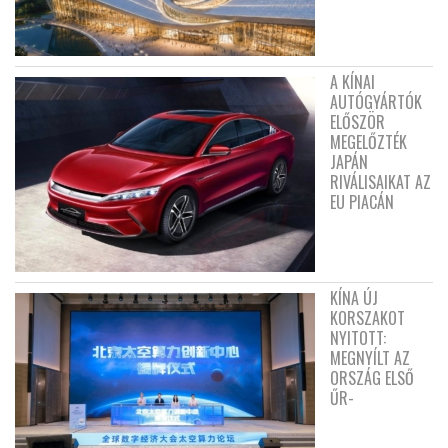
A KÍNAI
AUTÓGYÁRTÓK
ELŐSZÖR
MEGELŐZTÉK
JAPÁN
RIVÁLISAIKAT AZ
EU PIACÁN
KÍNA ÚJ
KORSZAKOT
NYITOTT:
MEGNYÍLT AZ
ORSZÁG ELSŐ
ŰR-