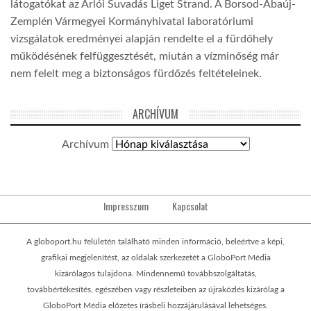
látogatókat az Arlói Suvadás Liget Strand. A Borsod-Abaúj-
Zemplén Vármegyei Kormányhivatal laboratóriumi
vizsgálatok eredményei alapján rendelte el a fürdőhely
működésének felfüggesztését, miután a vízminőség már
nem felelt meg a biztonságos fürdőzés feltételeinek.
ARCHÍVUM
Archívum
Impresszum
Kapcsolat
A globoport.hu felületén található minden információ, beleértve a képi,
grafikai megjelenítést, az oldalak szerkezetét a GloboPort Média
kizárólagos tulajdona. Mindennemű továbbszolgáltatás,
továbbértékesítés, egészében vagy részleteiben az újraközlés kizárólag a
GloboPort Média előzetes írásbeli hozzájárulásával lehetséges.