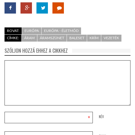
ROVAT:
EURÓPA
EURÓPA - ÉLETMÓD
CÍMKE:
ÁRAM
ÁRAMSZÜNET
BALESET
KRÍM
VEZETÉK
SZÓLJON HOZZÁ EHHEZ A CIKKHEZ
*
NÉV