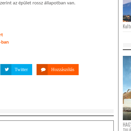
erint az épület rossz állapotban van.
Kultu
rt
-ban
Twitter
Hozzászólás
HAG
TAL