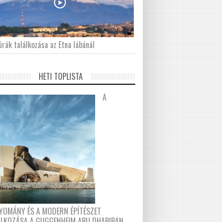
́rák találkozása az Etna lábánál
HETI TOPLISTA
A
YOMÁNY ÉS A MODERN ÉPÍTÉSZET
ÁLKOZÁSA A GUGGENHEIM ABU DHABIBAN