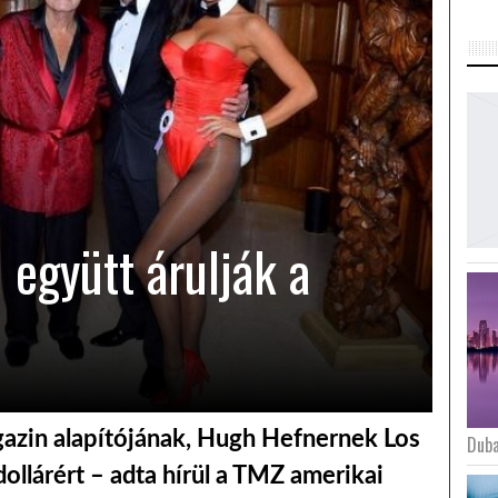
 együtt árulják a
gazin alapítójának, Hugh Hefnernek Los
Duba
 dollárért – adta hírül a TMZ amerikai