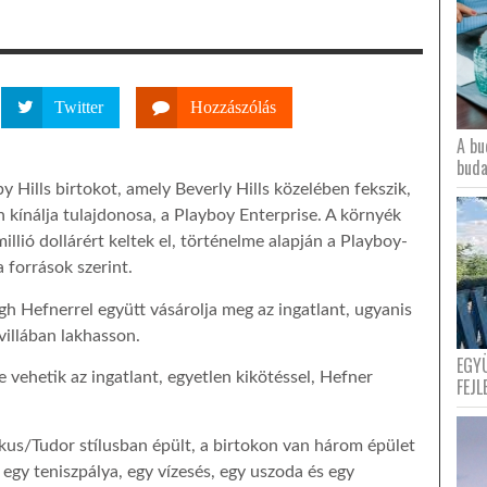
Twitter
Hozzászólás
A bu
buda
Hills birtokot, amely Beverly Hills közelében fekszik,
án kínálja tulajdonosa, a Playboy Enterprise. A környék
llió dollárért keltek el, történelme alapján a Playboy-
 a források szerint.
h Hefnerrel együtt vásárolja meg az ingatlant, ugyanis
villában lakhasson.
EGY
vehetik az ingatlant, egyetlen kikötéssel, Hefner
FEJL
ikus/Tudor stílusban épült, a birtokon van három épület
 egy teniszpálya, egy vízesés, egy uszoda és egy