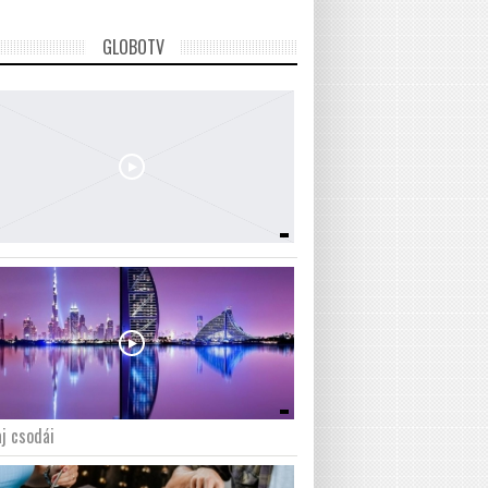
GLOBOTV
j csodái