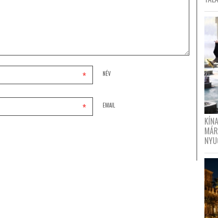
*
NÉV
*
EMAIL
KÍN
MÁR
NYU