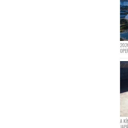
202
OPE
A K
JAPÁ