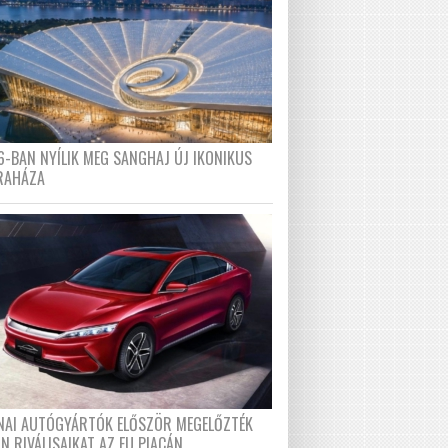
6-BAN NYÍLIK MEG SANGHAJ ÚJ IKONIKUS
RAHÁZA
ÍNAI AUTÓGYÁRTÓK ELŐSZÖR MEGELŐZTÉK
N RIVÁLISAIKAT AZ EU PIACÁN