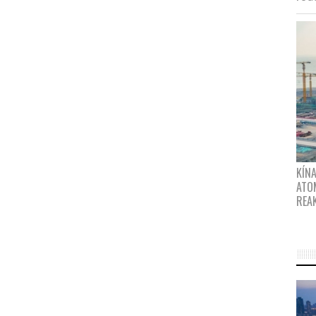
KÍNA
ATO
REA