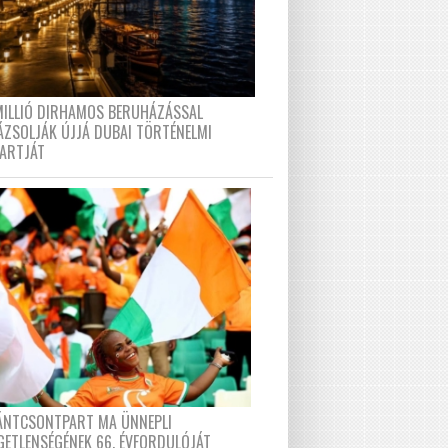
MILLIÓ DIRHAMOS BERUHÁZÁSSAL
ÁZSOLJÁK ÚJJÁ DUBAI TÖRTÉNELMI
PARTJÁT
FÁNTCSONTPART MA ÜNNEPLI
GETLENSÉGÉNEK 66. ÉVFORDULÓJÁT