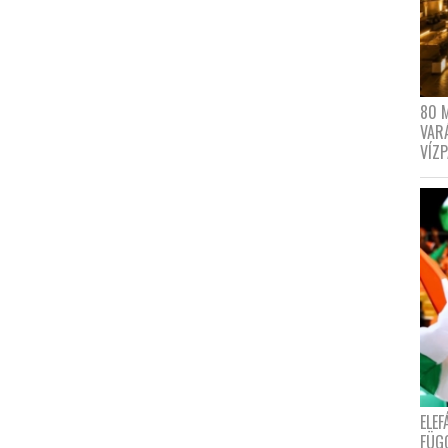
80 
VAR
VÍZ
ELE
FÜG