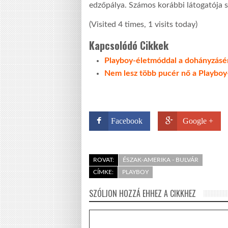
edzőpálya. Számos korábbi látogatója sz
(Visited 4 times, 1 visits today)
Kapcsolódó Cikkek
Playboy-életmóddal a dohányzásé
Nem lesz több pucér nő a Playboy
Facebook
Google +
ROVAT:
ÉSZAK-AMERIKA - BULVÁR
CÍMKE:
PLAYBOY
SZÓLJON HOZZÁ EHHEZ A CIKKHEZ