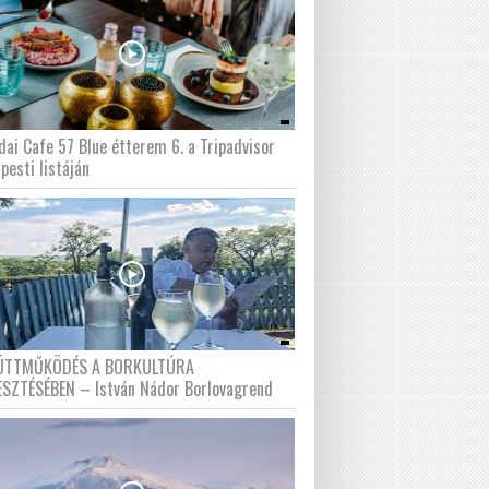
dai Cafe 57 Blue étterem 6. a Tripadvisor
pesti listáján
ÜTTMŰKÖDÉS A BORKULTÚRA
ESZTÉSÉBEN – István Nádor Borlovagrend