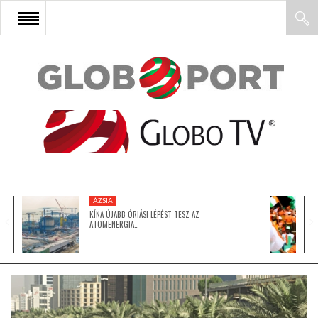
FŐOLDAL
AFRIKA
EURÓPA
ÁZSIA
ÁZSIA
KÍNA ÚJABB ÓRIÁSI LÉPÉST TESZ AZ
ATOMENERGIA…
ÉSZAK-AMERIKA
LATIN-AMERIKA