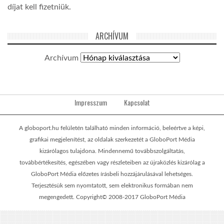
díjat kell fizetniük.
ARCHÍVUM
Archívum
Impresszum
Kapcsolat
A globoport.hu felületén található minden információ, beleértve a képi,
grafikai megjelenítést, az oldalak szerkezetét a GloboPort Média
kizárólagos tulajdona. Mindennemű továbbszolgáltatás,
továbbértékesítés, egészében vagy részleteiben az újraközlés kizárólag a
GloboPort Média előzetes írásbeli hozzájárulásával lehetséges.
Terjesztésük sem nyomtatott, sem elektronikus formában nem
megengedett. Copyright© 2008-2017 GloboPort Média