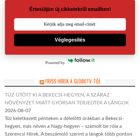
Értesüljön új cikkeinkről emailben!
Véglegesítés
Powered by
FRISS HÍREK A GLOBOTV-TŐL
TŰZ ÜTÖTT KI A BEKECSI-HEGYEN, A SZÁRAZ
NÖVÉNYZET MIATT GYORSAN TERJEDTEK A LÁNGOK
2026-08-07
Tűz keletkezett pénteken a délelőtti órákban a Bekecsi-
hegyen, más néven a Nagy-hegyen – számolt be róla a
Szerencsi Hírek. A beszámoló szerint a lángok több ponton