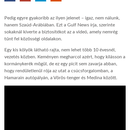
TROPICALMAGAZIN
Pedig egyre gyakoribb az ilyen jelenet – igaz, nem nálunk,
hanem Szaúd-Arábiában. Ezt a Gulf News írja, szerinte
GLOBOTV
sokaknál kiverte a biztosítékot az a videó, amely nemrég
tűnt fel közösségi oldalakon.
AFRIKA TUDÁSTÁR
Egy kis kölyök látható rajta, nem lehet több 10 évesnél,
vezetés közben. Keményen megharcol azért, hogy kilásson a
kormánykerék mögül, de ez egy picit sem zavarja abban,
A NAP SZÉPE
hogy rendületlenül rója az utat a csúcsforgalomban, a
Hamarain autópályán, a Vörös-tenger és Medina között.
LINKTR.EE
GLOBOZSARU
DOBRAVERO.HU