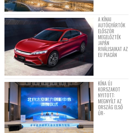
A KÍNAI
AUTÓGYÁRTÓK
ELŐSZÖR
MEGELŐZTÉK
JAPÁN
RIVÁLISAIKAT AZ
EU PIACÁN
KÍNA ÚJ
KORSZAKOT
NYITOTT:
MEGNYÍLT AZ
ORSZÁG ELSŐ
ŰR-