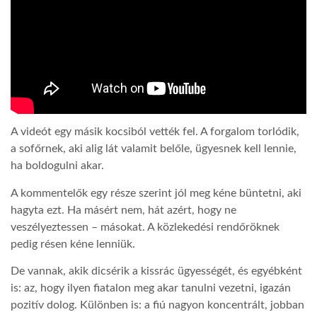
LATIMO.HU
GLOBOBOOK
A videót egy másik kocsiból vették fel. A forgalom torlódik,
a sofőrnek, aki alig lát valamit belőle, ügyesnek kell lennie,
ha boldogulni akar.
A kommentelők egy része szerint jól meg kéne büntetni, aki
hagyta ezt. Ha másért nem, hát azért, hogy ne
veszélyeztessen – másokat. A közlekedési rendőröknek
pedig résen kéne lenniük.
De vannak, akik dicsérik a kissrác ügyességét, és egyébként
is: az, hogy ilyen fiatalon meg akar tanulni vezetni, igazán
pozitív dolog. Különben is: a fiú nagyon koncentrált, jobban