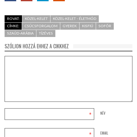
ROVAT:
KÖZEL-KELET
KÖZEL-KELET - ÉLETMÓD
CÍMKE:
CSÚCSFORGALOM
GYEREK
KISFIÚ
SOFŐR
SZAÚD-ARÁBIA
TÍZÉVES
SZÓLJON HOZZÁ EHHEZ A CIKKHEZ
*
NÉV
*
EMAIL