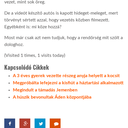
vezet, mint sok öreg.
De a videót készítő autós is kapott hideget-meleget, mert
törvényt sértett azzal, hogy vezetés közben filmezett.
Egyébként is: mi köze hozzá?
Most már csak azt nem tudjuk, hogy a rendőrség mit szólt a
dologhoz.
(Visited 1 times, 1 visits today)
Kapcsolódó Cikkek
A 3 éves gyerek vezette részeg anyja helyett a kocsit
Megpróbálta lefejezni a kisfiút a háztartási alkalmazott
Megindult a támadás Jemenben
A húszik bevonultak Áden központjába