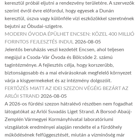
keresztül próbál eljutni a rendezvény területére. A szervezők
szerint évről évre előfordul, hogy egyesek a Dunán
keresztül, úszva vagy különféle vízi eszközökkel szeretnének
bejutni az Óbudai-szigetre.
MODERN ÓVODA ÉPÜLHET ENCSEN: KÖZEL 400 MILLIÓ
FORINTOS FEJLESZTÉS INDUL
2026-08-05
Jelentős beruházás veszi kezdetét Encsen, ahol teljesen
megújul a Csoda-Vár Óvoda és Bölcsőde 2. számú
tagintézménye. A fejlesztés célja, hogy korszerűbb,
biztonságosabb és a mai elvárásoknak megfelelő környezet
várja a kisgyermekeket és az intézmény dolgozóit.
FERTŐZÉS MIATT AZ IDEI SZEZON VÉGÉIG BEZÁRT AZ
ARLÓI STRAND
2026-08-05
A 2026-os fürdési szezon hátralévő részében nem fogadhat
látogatókat az Arlói Suvadás Liget Strand. A Borsod-Abaúj-
Zemplén Vármegyei Kormányhivatal laboratóriumi
vizsgálatok eredményei alapján rendelte el a fürdőhely
működésének felfüggesztését, miután a vízminőség már