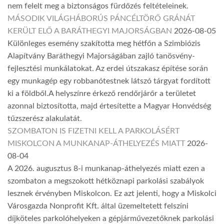
nem felelt meg a biztonságos fürdőzés feltételeinek.
MÁSODIK VILÁGHÁBORÚS PÁNCÉLTÖRŐ GRÁNÁT
KERÜLT ELŐ A BARÁTHEGYI MAJORSÁGBAN
2026-08-05
Különleges esemény szakította meg hétfőn a Szimbiózis
Alapítvány Baráthegyi Majorságában zajló tanösvény-
fejlesztési munkálatokat. Az erdei útszakasz építése során
egy munkagép egy robbanótestnek látszó tárgyat fordított
ki a földből.A helyszínre érkező rendőrjárőr a területet
azonnal biztosította, majd értesítette a Magyar Honvédség
tűzszerész alakulatát.
SZOMBATON IS FIZETNI KELL A PARKOLÁSÉRT
MISKOLCON A MUNKANAP-ÁTHELYEZÉS MIATT
2026-
08-04
A 2026. augusztus 8-i munkanap-áthelyezés miatt ezen a
szombaton a megszokott hétköznapi parkolási szabályok
lesznek érvényben Miskolcon. Ez azt jelenti, hogy a Miskolci
Városgazda Nonprofit Kft. által üzemeltetett felszíni
díjköteles parkolóhelyeken a gépjárművezetőknek parkolási