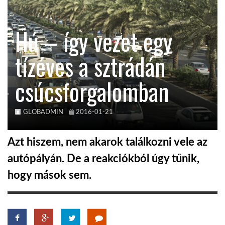
KÖZEL-KELET
Hú – így vezet egy
tízéves a sztrádán
AUSZTRÁLIA
csúcsforgalomban
A VILÁG ITTHON
GLOBADMIN
2016-01-21
MÉDIA
Azt hiszem, nem akarok találkozni vele az
autópályán. De a reakciókból úgy tűnik,
hogy mások sem.
GLOBOTV BP
HÍR3D