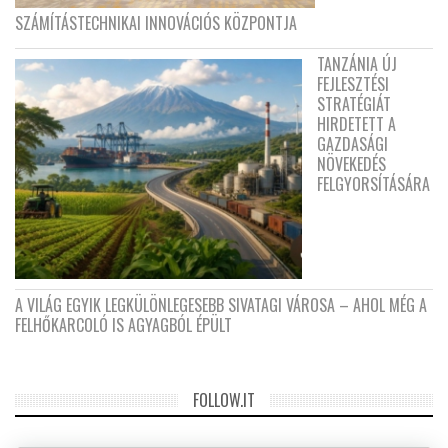
SZÁMÍTÁSTECHNIKAI INNOVÁCIÓS KÖZPONTJA
TANZÁNIA ÚJ
FEJLESZTÉSI
STRATÉGIÁT
HIRDETETT A
GAZDASÁGI
NÖVEKEDÉS
FELGYORSÍTÁSÁRA
A VILÁG EGYIK LEGKÜLÖNLEGESEBB SIVATAGI VÁROSA – AHOL MÉG A
FELHŐKARCOLÓ IS AGYAGBÓL ÉPÜLT
FOLLOW.IT