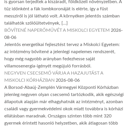
is gyorsan terjedtek a kiszáradt, földközeli növényzetben. A
tűz időnként a fák lombkoronáját is elérte, így a füst
messziről is jól látható volt. A környéken jelentős számban
találhatók szőlőültetvények, […]
BŐVÍTENÉ NAPERŐMŰVÉT A MISKOLCI EGYETEM
2026-
08-06
Jelentős energetikai fejlesztést tervez a Miskolci Egyetem:
az intézmény bővítené a jelenlegi napelemes rendszerét,
hogy még nagyobb arányban fedezhesse saját
villamosenergia-igényét megújuló forrásból.
NEGYVEN CSECSEMŐ VÁRJA A HAZAJUTÁST A
MISKOLCI KÓRHÁZBAN
2026-08-06
A Borsod-Abaúj-Zemplén Vármegyei Központi Kórházban
jelenleg negyven olyan csecsemő tartózkodik, akik egészségi
állapotuk alapján már elhagyhatnák az intézményt, azonban
családi vagy gyermekvédelmi okok miatt továbbra is kórházi
ellátásban maradnak. Országos szinten több mint 320
gyermek érintett hasonló helyzetben, akik átlagosan több