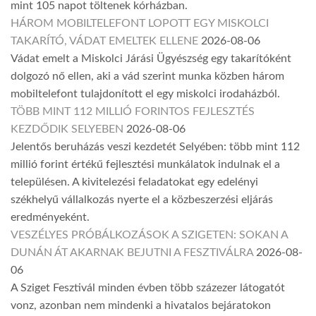
mint 105 napot töltenek kórházban.
HÁROM MOBILTELEFONT LOPOTT EGY MISKOLCI
TAKARÍTÓ, VÁDAT EMELTEK ELLENE
2026-08-06
Vádat emelt a Miskolci Járási Ügyészség egy takarítóként
dolgozó nő ellen, aki a vád szerint munka közben három
mobiltelefont tulajdonított el egy miskolci irodaházból.
TÖBB MINT 112 MILLIÓ FORINTOS FEJLESZTÉS
KEZDŐDIK SELYEBEN
2026-08-06
Jelentős beruházás veszi kezdetét Selyében: több mint 112
millió forint értékű fejlesztési munkálatok indulnak el a
településen. A kivitelezési feladatokat egy edelényi
székhelyű vállalkozás nyerte el a közbeszerzési eljárás
eredményeként.
VESZÉLYES PRÓBÁLKOZÁSOK A SZIGETEN: SOKAN A
DUNÁN ÁT AKARNAK BEJUTNI A FESZTIVÁLRA
2026-08-
06
A Sziget Fesztivál minden évben több százezer látogatót
vonz, azonban nem mindenki a hivatalos bejáratokon