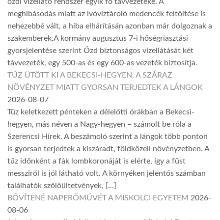
ózdi vízellátó rendszer egyik fő távvezetéke. A
meghibásodás miatt az ivóvíztároló medencék feltöltése is
nehezebbé vált, a hiba elhárításán azonban már dolgoznak a
szakemberek.A kormány augusztus 7-i hőségriasztási
gyorsjelentése szerint Ózd biztonságos vízellátását két
távvezeték, egy 500-as és egy 600-as vezeték biztosítja.
TŰZ ÜTÖTT KI A BEKECSI-HEGYEN, A SZÁRAZ
NÖVÉNYZET MIATT GYORSAN TERJEDTEK A LÁNGOK
2026-08-07
Tűz keletkezett pénteken a délelőtti órákban a Bekecsi-
hegyen, más néven a Nagy-hegyen – számolt be róla a
Szerencsi Hírek. A beszámoló szerint a lángok több ponton
is gyorsan terjedtek a kiszáradt, földközeli növényzetben. A
tűz időnként a fák lombkoronáját is elérte, így a füst
messziről is jól látható volt. A környéken jelentős számban
találhatók szőlőültetvények, […]
BŐVÍTENÉ NAPERŐMŰVÉT A MISKOLCI EGYETEM
2026-
08-06