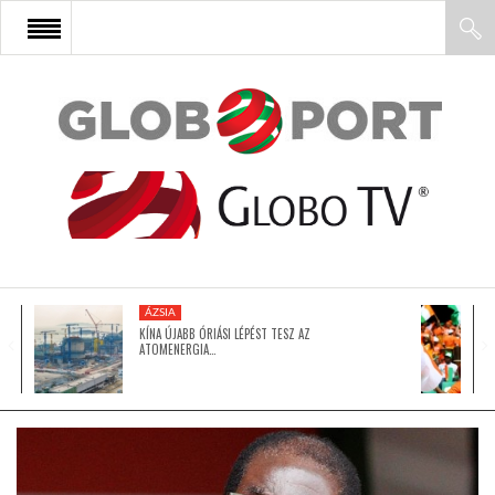
FŐOLDAL
AFRIKA
EURÓPA
ÁZSIA
ÁZSIA
KÍNA ÚJABB ÓRIÁSI LÉPÉST TESZ AZ
ATOMENERGIA…
ÉSZAK-AMERIKA
LATIN-AMERIKA