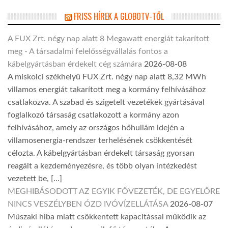
FRISS HÍREK A GLOBOTV-TŐL
A FUX Zrt. négy nap alatt 8 Megawatt energiát takarított
meg - A társadalmi felelősségvállalás fontos a
kábelgyártásban érdekelt cég számára
2026-08-08
A miskolci székhelyű FUX Zrt. négy nap alatt 8,32 MWh
villamos energiát takarított meg a kormány felhívásához
csatlakozva. A szabad és szigetelt vezetékek gyártásával
foglalkozó társaság csatlakozott a kormány azon
felhívásához, amely az országos hőhullám idején a
villamosenergia-rendszer terhelésének csökkentését
célozta. A kábelgyártásban érdekelt társaság gyorsan
reagált a kezdeményezésre, és több olyan intézkedést
vezetett be, […]
MEGHIBÁSODOTT AZ EGYIK FŐVEZETÉK, DE EGYELŐRE
NINCS VESZÉLYBEN ÓZD IVÓVÍZELLÁTÁSA
2026-08-07
Műszaki hiba miatt csökkentett kapacitással működik az