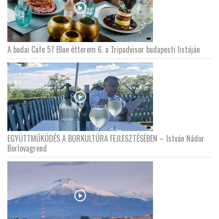
A budai Cafe 57 Blue étterem 6. a Tripadvisor budapesti listáján
EGYÜTTMŰKÖDÉS A BORKULTÚRA FEJLESZTÉSÉBEN – István Nádor
Borlovagrend