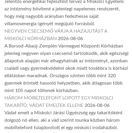
Jelentős energetikai fejlesztést tervez a Miskolci Egyetem:
az intézmény bővítené a jelenlegi napelemes rendszerét,
hogy még nagyobb arányban fedezhesse saját
villamosenergia-igényét megújuló forrásból.
NEGYVEN CSECSEMŐ VÁRJA A HAZAJUTÁST A
MISKOLCI KÓRHÁZBAN
2026-08-06
A Borsod-Abaúj-Zemplén Vármegyei Központi Kórházban
jelenleg negyven olyan csecsemő tartózkodik, akik egészségi
állapotuk alapján már elhagyhatnák az intézményt, azonban
családi vagy gyermekvédelmi okok miatt továbbra is kórházi
ellátásban maradnak. Országos szinten több mint 320
gyermek érintett hasonló helyzetben, akik átlagosan több
mint 105 napot töltenek kórházban.
HÁROM MOBILTELEFONT LOPOTT EGY MISKOLCI
TAKARÍTÓ, VÁDAT EMELTEK ELLENE
2026-08-06
Vádat emelt a Miskolci Járási Ügyészség egy takarítóként
dolgozó nő ellen, aki a vád szerint munka közben három
mobiltelefont tulajdonított el egy miskolci irodaházból.