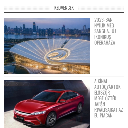
KEDVENCEK
2026-BAN
NYÍLIK MEG
SANGHAJ ÚJ
IKONIKUS
OPERAHÁZA
A KÍNAI
AUTÓGYÁRTÓK
ELŐSZÖR
MEGELŐZTÉK
JAPÁN
RIVÁLISAIKAT AZ
EU PIACÁN