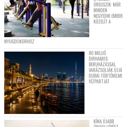
ÖREGSZIK: MÁR
MINDEN
NEGYEDIK EMBER
KÖZELÍT A
NYUGDÍJKORHOZ
80 MILLIÓ
DIRHAMOS
BERUHÁZÁSSAL
VARÁZSOLJÁK ÚJJÁ
DUBAI TÖRTÉNELMI
VÍZPARTJÁT
KÍNA ÚJABB
ÓRIÁSI LÉPÉST