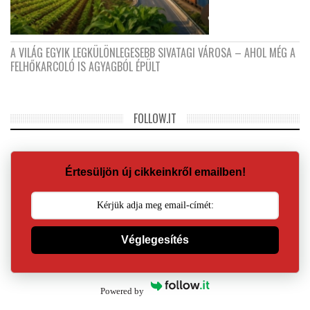
A VILÁG EGYIK LEGKÜLÖNLEGESEBB SIVATAGI VÁROSA – AHOL MÉG A
FELHŐKARCOLÓ IS AGYAGBÓL ÉPÜLT
FOLLOW.IT
Értesüljön új cikkeinkről emailben!
Véglegesítés
Powered by