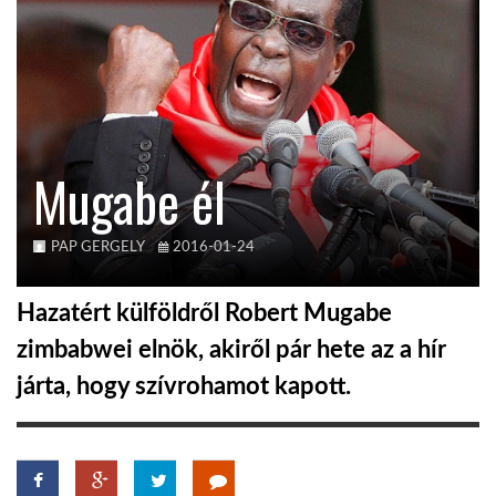
KÖZEL-KELET
AUSZTRÁLIA
Mugabe él
A VILÁG ITTHON
PAP GERGELY
2016-01-24
MÉDIA
Hazatért külföldről Robert Mugabe
zimbabwei elnök, akiről pár hete az a hír
járta, hogy szívrohamot kapott.
GLOBOTV BP
HÍR3D