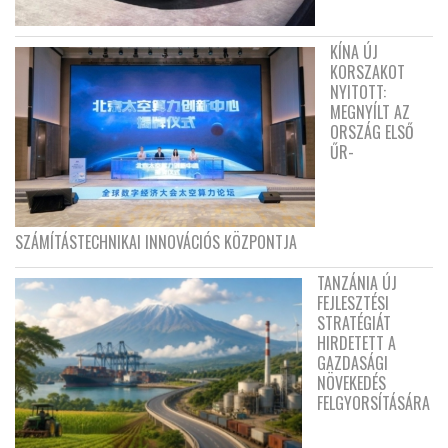
KÍNA ÚJ
KORSZAKOT
NYITOTT:
MEGNYÍLT AZ
ORSZÁG ELSŐ
ŰR-
SZÁMÍTÁSTECHNIKAI INNOVÁCIÓS KÖZPONTJA
TANZÁNIA ÚJ
FEJLESZTÉSI
STRATÉGIÁT
HIRDETETT A
GAZDASÁGI
NÖVEKEDÉS
FELGYORSÍTÁSÁRA