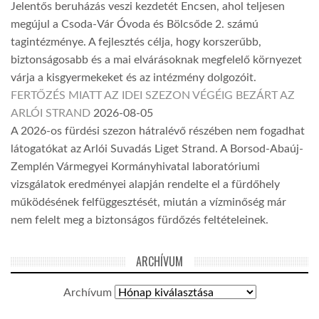
Jelentős beruházás veszi kezdetét Encsen, ahol teljesen
megújul a Csoda-Vár Óvoda és Bölcsőde 2. számú
tagintézménye. A fejlesztés célja, hogy korszerűbb,
biztonságosabb és a mai elvárásoknak megfelelő környezet
várja a kisgyermekeket és az intézmény dolgozóit.
FERTŐZÉS MIATT AZ IDEI SZEZON VÉGÉIG BEZÁRT AZ
ARLÓI STRAND
2026-08-05
A 2026-os fürdési szezon hátralévő részében nem fogadhat
látogatókat az Arlói Suvadás Liget Strand. A Borsod-Abaúj-
Zemplén Vármegyei Kormányhivatal laboratóriumi
vizsgálatok eredményei alapján rendelte el a fürdőhely
működésének felfüggesztését, miután a vízminőség már
nem felelt meg a biztonságos fürdőzés feltételeinek.
ARCHÍVUM
Archívum