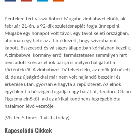
TROPICALMAGAZIN
Pénteken tért vissza Robert Mugabe zimbabwei elnök, aki
február 21-én, a 92-dik születésnapját fogja ünnepelni.
GLOBOTV
Mugabe egy hónapot volt távol, egy távol keleti országban,
ahonnan egy hete az a hír érkezett, hogy szívrohamot
kapott, összeesett és válságos állapotban kórházban kezelik.
AFRIKA TUDÁSTÁR
A zimbabwei kormány erről természetesen semmilyen hírt
nem adott ki és az elnök pártja is mélyen hallgatott a
történtekről. A zimbabwei TV felvételein, az elnök jól nézett
A NAP SZÉPE
ki, de az újságírókkal már nem volt hajlandó beszélni és
érkezése után, gyorsan elhagyta a repülőteret. Az elnök
LINKTR.EE
egyébként a hétvégén fogadja nagy barátját, Teodoro Obian
Nguema elnököt, aki az afrikai kontinens legrégebb óta
hatalmon lévő vezetője.
GLOBOZSARU
(Visited 5 times, 1 visits today)
Kapcsolódó Cikkek
DOBRAVERO.HU