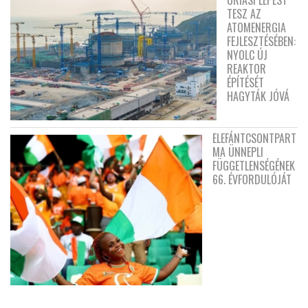
TESZ AZ
ATOMENERGIA
FEJLESZTÉSÉBEN:
NYOLC ÚJ
REAKTOR
ÉPÍTÉSÉT
HAGYTÁK JÓVÁ
ELEFÁNTCSONTPART
MA ÜNNEPLI
FÜGGETLENSÉGÉNEK
66. ÉVFORDULÓJÁT