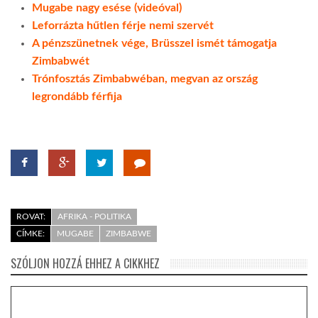
Mugabe nagy esése (videóval)
Leforrázta hűtlen férje nemi szervét
LATIMO.HU
A pénzszünetnek vége, Brüsszel ismét támogatja
Zimbabwét
GLOBOBOOK
Trónfosztás Zimbabwéban, megvan az ország
legrondább férfija
ROVAT:
AFRIKA - POLITIKA
CÍMKE:
MUGABE
ZIMBABWE
SZÓLJON HOZZÁ EHHEZ A CIKKHEZ