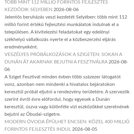
TÖBB MINT 112 MILLIÓ FORINTOS FEJLESZTÉS
KEZDŐDIK SELYEBEN
2026-08-06
Jelentős beruházás veszi kezdetét Selyében: több mint 112
millió forint értékű fejlesztési munkálatok indulnak el a
településen. A kivitelezési feladatokat egy edelényi
székhelyű vállalkozás nyerte el a közbeszerzési eljárás
eredményeként.
VESZÉLYES PRÓBÁLKOZÁSOK A SZIGETEN: SOKAN A
DUNÁN ÁT AKARNAK BEJUTNI A FESZTIVÁLRA
2026-08-
06
A Sziget Fesztivál minden évben több százezer látogatót
vonz, azonban nem mindenki a hivatalos bejáratokon
keresztül próbál eljutni a rendezvény területére. A szervezők
szerint évről évre előfordul, hogy egyesek a Dunán
keresztül, úszva vagy különféle vízi eszközökkel szeretnének
bejutni az Óbudai-szigetre.
MODERN ÓVODA ÉPÜLHET ENCSEN: KÖZEL 400 MILLIÓ
FORINTOS FEJLESZTÉS INDUL
2026-08-05