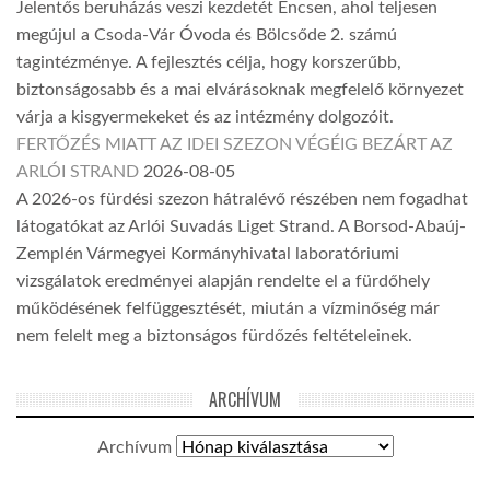
Jelentős beruházás veszi kezdetét Encsen, ahol teljesen
megújul a Csoda-Vár Óvoda és Bölcsőde 2. számú
tagintézménye. A fejlesztés célja, hogy korszerűbb,
biztonságosabb és a mai elvárásoknak megfelelő környezet
várja a kisgyermekeket és az intézmény dolgozóit.
FERTŐZÉS MIATT AZ IDEI SZEZON VÉGÉIG BEZÁRT AZ
ARLÓI STRAND
2026-08-05
A 2026-os fürdési szezon hátralévő részében nem fogadhat
látogatókat az Arlói Suvadás Liget Strand. A Borsod-Abaúj-
Zemplén Vármegyei Kormányhivatal laboratóriumi
vizsgálatok eredményei alapján rendelte el a fürdőhely
működésének felfüggesztését, miután a vízminőség már
nem felelt meg a biztonságos fürdőzés feltételeinek.
ARCHÍVUM
Archívum