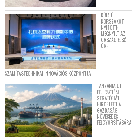
KÍNA ÚJ
KORSZAKOT
NYITOTT:
MEGNYÍLT AZ
ORSZÁG ELSŐ
ŰR-
SZÁMÍTÁSTECHNIKAI INNOVÁCIÓS KÖZPONTJA
TANZÁNIA ÚJ
FEJLESZTÉSI
STRATÉGIÁT
HIRDETETT A
GAZDASÁGI
NÖVEKEDÉS
FELGYORSÍTÁSÁRA