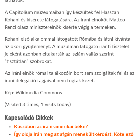
láthatók.
A Capitolium múzeumaiban így készültek fel Hasszan
Rohani és kísérete látogatására. Az iráni elnököt Matteo
Renzi olasz miniszterelnök kísérte végig a termeken.
Rohani első alkalommal látogatott Rómába és látni kívánta
az ókori gyűjteményt. A muzulmán látogató iránti tisztelet
jeleként azonban eltakarták az iszlám vallás szerint
“tisztátlan” szobrokat.
Az iráni elnök római találkozóin bort sem szolgáltak fel és az
iráni delegáció tagjaival nem fogtak kezet.
Kép: Wikimedia Commons
(Visited 3 times, 1 visits today)
Kapcsolódó Cikkek
Küszöbön az iráni-amerikai béke?
Így oldja Irán meg az afgán menekültkérdést: Kötelező