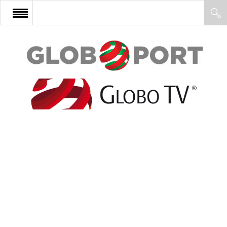
FŐOLDAL
AFRIKA
EURÓPA
ÁZSIA
ÉSZAK-AMERIKA
LATIN-AMERIKA