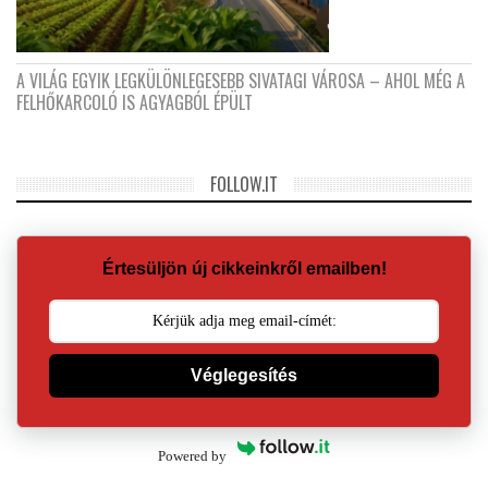
A VILÁG EGYIK LEGKÜLÖNLEGESEBB SIVATAGI VÁROSA – AHOL MÉG A
FELHŐKARCOLÓ IS AGYAGBÓL ÉPÜLT
FOLLOW.IT
Értesüljön új cikkeinkről emailben!
Véglegesítés
Powered by