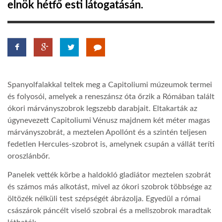
elnök hétfő esti látogatásán.
LATIMO.HU
GLOBOBOOK
Spanyolfalakkal teltek meg a Capitoliumi múzeumok termei
és folyosói, amelyek a reneszánsz óta őrzik a Rómában talált
ókori márványszobrok legszebb darabjait. Eltakarták az
úgynevezett Capitoliumi Vénusz majdnem két méter magas
márványszobrát, a meztelen Apollónt és a szintén teljesen
fedetlen Hercules-szobrot is, amelynek csupán a vállát teríti
oroszlánbőr.
Panelek vették körbe a haldokló gladiátor meztelen szobrát
és számos más alkotást, mivel az ókori szobrok többsége az
öltözék nélküli test szépségét ábrázolja. Egyedül a római
császárok páncélt viselő szobrai és a mellszobrok maradtak