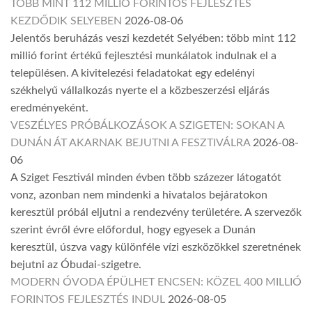
TÖBB MINT 112 MILLIÓ FORINTOS FEJLESZTÉS
KEZDŐDIK SELYEBEN
2026-08-06
Jelentős beruházás veszi kezdetét Selyében: több mint 112
millió forint értékű fejlesztési munkálatok indulnak el a
településen. A kivitelezési feladatokat egy edelényi
székhelyű vállalkozás nyerte el a közbeszerzési eljárás
eredményeként.
VESZÉLYES PRÓBÁLKOZÁSOK A SZIGETEN: SOKAN A
DUNÁN ÁT AKARNAK BEJUTNI A FESZTIVÁLRA
2026-08-
06
A Sziget Fesztivál minden évben több százezer látogatót
vonz, azonban nem mindenki a hivatalos bejáratokon
keresztül próbál eljutni a rendezvény területére. A szervezők
szerint évről évre előfordul, hogy egyesek a Dunán
keresztül, úszva vagy különféle vízi eszközökkel szeretnének
bejutni az Óbudai-szigetre.
MODERN ÓVODA ÉPÜLHET ENCSEN: KÖZEL 400 MILLIÓ
FORINTOS FEJLESZTÉS INDUL
2026-08-05