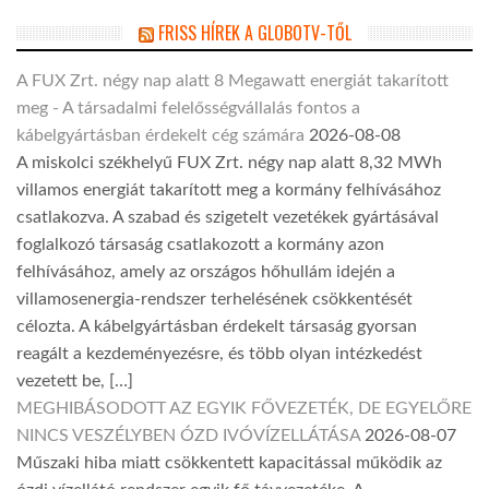
FRISS HÍREK A GLOBOTV-TŐL
A FUX Zrt. négy nap alatt 8 Megawatt energiát takarított
meg - A társadalmi felelősségvállalás fontos a
kábelgyártásban érdekelt cég számára
2026-08-08
A miskolci székhelyű FUX Zrt. négy nap alatt 8,32 MWh
villamos energiát takarított meg a kormány felhívásához
csatlakozva. A szabad és szigetelt vezetékek gyártásával
foglalkozó társaság csatlakozott a kormány azon
felhívásához, amely az országos hőhullám idején a
villamosenergia-rendszer terhelésének csökkentését
célozta. A kábelgyártásban érdekelt társaság gyorsan
reagált a kezdeményezésre, és több olyan intézkedést
vezetett be, […]
MEGHIBÁSODOTT AZ EGYIK FŐVEZETÉK, DE EGYELŐRE
NINCS VESZÉLYBEN ÓZD IVÓVÍZELLÁTÁSA
2026-08-07
Műszaki hiba miatt csökkentett kapacitással működik az