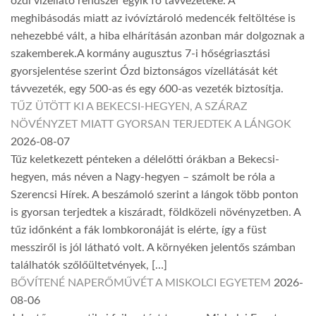
ózdi vízellátó rendszer egyik fő távvezetéke. A
meghibásodás miatt az ivóvíztároló medencék feltöltése is
nehezebbé vált, a hiba elhárításán azonban már dolgoznak a
szakemberek.A kormány augusztus 7-i hőségriasztási
gyorsjelentése szerint Ózd biztonságos vízellátását két
távvezeték, egy 500-as és egy 600-as vezeték biztosítja.
TŰZ ÜTÖTT KI A BEKECSI-HEGYEN, A SZÁRAZ
NÖVÉNYZET MIATT GYORSAN TERJEDTEK A LÁNGOK
2026-08-07
Tűz keletkezett pénteken a délelőtti órákban a Bekecsi-
hegyen, más néven a Nagy-hegyen – számolt be róla a
Szerencsi Hírek. A beszámoló szerint a lángok több ponton
is gyorsan terjedtek a kiszáradt, földközeli növényzetben. A
tűz időnként a fák lombkoronáját is elérte, így a füst
messziről is jól látható volt. A környéken jelentős számban
találhatók szőlőültetvények, […]
BŐVÍTENÉ NAPERŐMŰVÉT A MISKOLCI EGYETEM
2026-
08-06