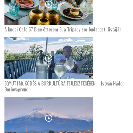
A budai Cafe 57 Blue étterem 6. a Tripadvisor budapesti listáján
EGYÜTTMŰKÖDÉS A BORKULTÚRA FEJLESZTÉSÉBEN – István Nádor
Borlovagrend