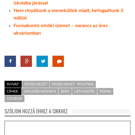
iskolába járással
Nem rinyáltunk a menekültek miatt, befogadtunk 3
milliót
Formabontó elnöki üzenet – narancs az üres
akváriumban
ROVAT:
KÖZEL-KELET
KÖZEL-KELET - POLITIKA
CÍMKE:
HASSZÁN RÓHANI
IRÁN
LÁTOGATÁS
RÓMA
SZOBOR
SZÓLJON HOZZÁ EHHEZ A CIKKHEZ