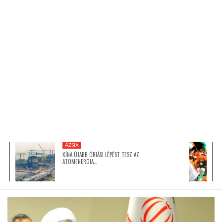
KÖZEL-KELET
AUSZTRÁLIA
A VILÁG ITTHON
MÉDIA
ÁZSIA
KÍNA ÚJABB ÓRIÁSI LÉPÉST TESZ AZ
ATOMENERGIA…
GLOBOTV BP
HÍR3D