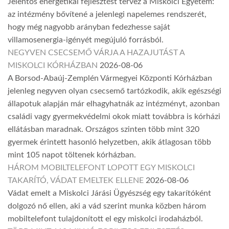
Jelentős energetikai fejlesztést tervez a Miskolci Egyetem:
az intézmény bővítené a jelenlegi napelemes rendszerét,
hogy még nagyobb arányban fedezhesse saját
villamosenergia-igényét megújuló forrásból.
NEGYVEN CSECSEMŐ VÁRJA A HAZAJUTÁST A
MISKOLCI KÓRHÁZBAN
2026-08-06
A Borsod-Abaúj-Zemplén Vármegyei Központi Kórházban
jelenleg negyven olyan csecsemő tartózkodik, akik egészségi
állapotuk alapján már elhagyhatnák az intézményt, azonban
családi vagy gyermekvédelmi okok miatt továbbra is kórházi
ellátásban maradnak. Országos szinten több mint 320
gyermek érintett hasonló helyzetben, akik átlagosan több
mint 105 napot töltenek kórházban.
HÁROM MOBILTELEFONT LOPOTT EGY MISKOLCI
TAKARÍTÓ, VÁDAT EMELTEK ELLENE
2026-08-06
Vádat emelt a Miskolci Járási Ügyészség egy takarítóként
dolgozó nő ellen, aki a vád szerint munka közben három
mobiltelefont tulajdonított el egy miskolci irodaházból.