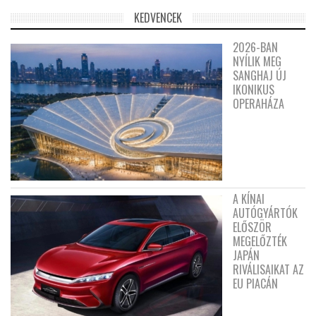
KEDVENCEK
2026-BAN
NYÍLIK MEG
SANGHAJ ÚJ
IKONIKUS
OPERAHÁZA
A KÍNAI
AUTÓGYÁRTÓK
ELŐSZÖR
MEGELŐZTÉK
JAPÁN
RIVÁLISAIKAT AZ
EU PIACÁN