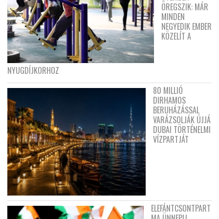
ÖREGSZIK: MÁR
MINDEN
NEGYEDIK EMBER
KÖZELÍT A
NYUGDÍJKORHOZ
80 MILLIÓ
DIRHAMOS
BERUHÁZÁSSAL
VARÁZSOLJÁK ÚJJÁ
DUBAI TÖRTÉNELMI
VÍZPARTJÁT
ELEFÁNTCSONTPART
MA ÜNNEPLI