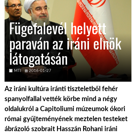
TROPICALMAGAZIN
Fügefalevél helyett
GLOBOTV
paraván az iráni elnök
látogatásán
AFRIKA TUDÁSTÁR
A NAP SZÉPE
MTI
2016-01-27
Az iráni kultúra iránti tiszteletből fehér
LINKTR.EE
spanyolfallal vették körbe mind a négy
oldalukról a Capitoliumi múzeumok ókori
GLOBOZSARU
római gyűjteményének meztelen testeket
ábrázoló szobrait Hasszán Rohani iráni
DOBRAVERO.HU