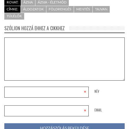
ROVAT:
ÁZSIA
ÁZSIA - ÉLETMÓD
CÍMKE:
ÁLDOZATOK
FÖLDRENGÉS
MENTÉS
TAJVAN
TÚLÉLŐK
SZÓLJON HOZZÁ EHHEZ A CIKKHEZ
*
NÉV
*
EMAIL