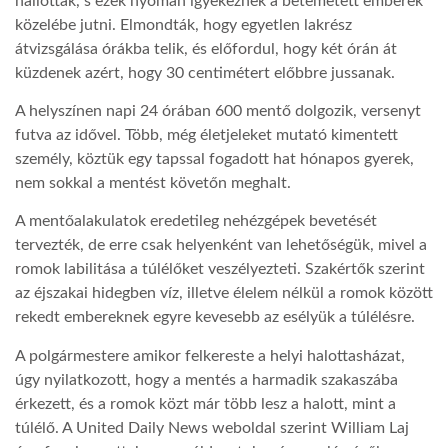
hallottak, s ezek nyomán igyekeznek a betemetett emberek
közelébe jutni. Elmondták, hogy egyetlen lakrész
átvizsgálása órákba telik, és előfordul, hogy két órán át
küzdenek azért, hogy 30 centimétert előbbre jussanak.
A helyszínen napi 24 órában 600 mentő dolgozik, versenyt
futva az idővel. Több, még életjeleket mutató kimentett
személy, köztük egy tapssal fogadott hat hónapos gyerek,
nem sokkal a mentést követőn meghalt.
A mentőalakulatok eredetileg nehézgépek bevetését
tervezték, de erre csak helyenként van lehetőségük, mivel a
romok labilitása a túlélőket veszélyezteti. Szakértők szerint
az éjszakai hidegben víz, illetve élelem nélkül a romok között
rekedt embereknek egyre kevesebb az esélyük a túlélésre.
A polgármestere amikor felkereste a helyi halottasházat,
úgy nyilatkozott, hogy a mentés a harmadik szakaszába
érkezett, és a romok közt már több lesz a halott, mint a
túlélő. A United Daily News weboldal szerint William Laj