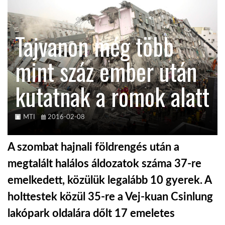
TROPICALMAGAZIN
Tajvanon még több
GLOBOTV
mint száz ember után
kutatnak a romok alatt
AFRIKA TUDÁSTÁR
A NAP SZÉPE
MTI
2016-02-08
A szombat hajnali földrengés után a
LINKTR.EE
megtalált halálos áldozatok száma 37-re
emelkedett, közülük legalább 10 gyerek. A
GLOBOZSARU
holttestek közül 35-re a Vej-kuan Csinlung
lakópark oldalára dőlt 17 emeletes
DOBRAVERO.HU