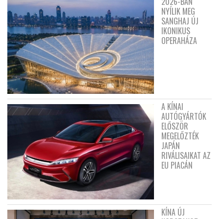
2026-BAN
NYÍLIK MEG
SANGHAJ ÚJ
IKONIKUS
OPERAHÁZA
A KÍNAI
AUTÓGYÁRTÓK
ELŐSZÖR
MEGELŐZTÉK
JAPÁN
RIVÁLISAIKAT AZ
EU PIACÁN
KÍNA ÚJ