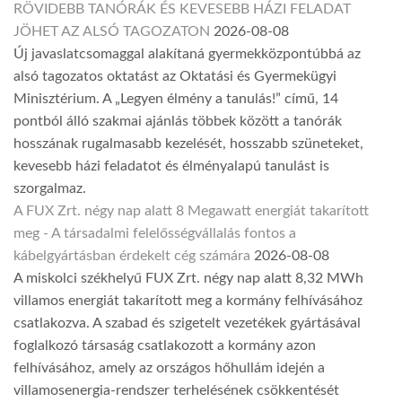
RÖVIDEBB TANÓRÁK ÉS KEVESEBB HÁZI FELADAT
JÖHET AZ ALSÓ TAGOZATON
2026-08-08
Új javaslatcsomaggal alakítaná gyermekközpontúbbá az
alsó tagozatos oktatást az Oktatási és Gyermekügyi
Minisztérium. A „Legyen élmény a tanulás!” című, 14
pontból álló szakmai ajánlás többek között a tanórák
hosszának rugalmasabb kezelését, hosszabb szüneteket,
kevesebb házi feladatot és élményalapú tanulást is
szorgalmaz.
A FUX Zrt. négy nap alatt 8 Megawatt energiát takarított
meg - A társadalmi felelősségvállalás fontos a
kábelgyártásban érdekelt cég számára
2026-08-08
A miskolci székhelyű FUX Zrt. négy nap alatt 8,32 MWh
villamos energiát takarított meg a kormány felhívásához
csatlakozva. A szabad és szigetelt vezetékek gyártásával
foglalkozó társaság csatlakozott a kormány azon
felhívásához, amely az országos hőhullám idején a
villamosenergia-rendszer terhelésének csökkentését