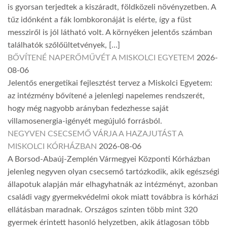
is gyorsan terjedtek a kiszáradt, földközeli növényzetben. A
tűz időnként a fák lombkoronáját is elérte, így a füst
messziről is jól látható volt. A környéken jelentős számban
találhatók szőlőültetvények, […]
BŐVÍTENÉ NAPERŐMŰVÉT A MISKOLCI EGYETEM
2026-
08-06
Jelentős energetikai fejlesztést tervez a Miskolci Egyetem:
az intézmény bővítené a jelenlegi napelemes rendszerét,
hogy még nagyobb arányban fedezhesse saját
villamosenergia-igényét megújuló forrásból.
NEGYVEN CSECSEMŐ VÁRJA A HAZAJUTÁST A
MISKOLCI KÓRHÁZBAN
2026-08-06
A Borsod-Abaúj-Zemplén Vármegyei Központi Kórházban
jelenleg negyven olyan csecsemő tartózkodik, akik egészségi
állapotuk alapján már elhagyhatnák az intézményt, azonban
családi vagy gyermekvédelmi okok miatt továbbra is kórházi
ellátásban maradnak. Országos szinten több mint 320
gyermek érintett hasonló helyzetben, akik átlagosan több