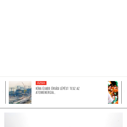
KÖZEL-KELET
AUSZTRÁLIA
A VILÁG ITTHON
MÉDIA
ÁZSIA
KÍNA ÚJABB ÓRIÁSI LÉPÉST TESZ AZ
ATOMENERGIA…
GLOBOTV BP
HÍR3D