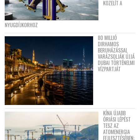
KÖZELÍT A
NYUGDÍJKORHOZ
80 MILLIÓ
DIRHAMOS
BERUHÁZÁSSAL
VARÁZSOLJÁK ÚJJÁ
DUBAI TÖRTÉNELMI
VÍZPARTJÁT
KÍNA ÚJABB
ÓRIÁSI LÉPÉST
TESZ AZ
ATOMENERGIA
FEJLESZTÉSÉBEN: