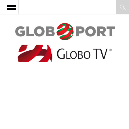
FŐOLDAL
AFRIKA
EURÓPA
ÁZSIA
ÉSZAK-AMERIKA
LATIN-AMERIKA