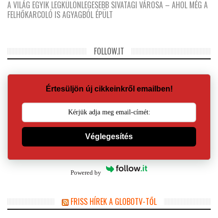
A VILÁG EGYIK LEGKÜLÖNLEGESEBB SIVATAGI VÁROSA – AHOL MÉG A
FELHŐKARCOLÓ IS AGYAGBÓL ÉPÜLT
FOLLOW.IT
Értesüljön új cikkeinkről emailben!
Véglegesítés
Powered by
FRISS HÍREK A GLOBOTV-TŐL