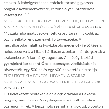
célozta. A kábelgyártásban érdekelt társaság gyorsan
reagált a kezdeményezésre, és több olyan intézkedést
vezetett be, […]
MEGHIBÁSODOTT AZ EGYIK FŐVEZETÉK, DE EGYELŐRE
NINCS VESZÉLYBEN ÓZD IVÓVÍZELLÁTÁSA
2026-08-07
Műszaki hiba miatt csökkentett kapacitással működik az
ózdi vízellátó rendszer egyik fő távvezetéke. A
meghibásodás miatt az ivóvíztároló medencék feltöltése is
nehezebbé vált, a hiba elhárításán azonban már dolgoznak a
szakemberek.A kormány augusztus 7-i hőségriasztási
gyorsjelentése szerint Ózd biztonságos vízellátását két
távvezeték, egy 500-as és egy 600-as vezeték biztosítja.
TŰZ ÜTÖTT KI A BEKECSI-HEGYEN, A SZÁRAZ
NÖVÉNYZET MIATT GYORSAN TERJEDTEK A LÁNGOK
2026-08-07
Tűz keletkezett pénteken a délelőtti órákban a Bekecsi-
hegyen, más néven a Nagy-hegyen – számolt be róla a
Szerencsi Hírek. A beszámoló szerint a lángok több ponton