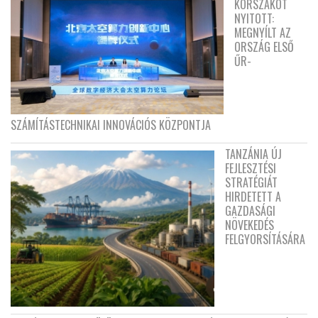
KORSZAKOT
NYITOTT:
MEGNYÍLT AZ
ORSZÁG ELSŐ
ŰR-
SZÁMÍTÁSTECHNIKAI INNOVÁCIÓS KÖZPONTJA
TANZÁNIA ÚJ
FEJLESZTÉSI
STRATÉGIÁT
HIRDETETT A
GAZDASÁGI
NÖVEKEDÉS
FELGYORSÍTÁSÁRA