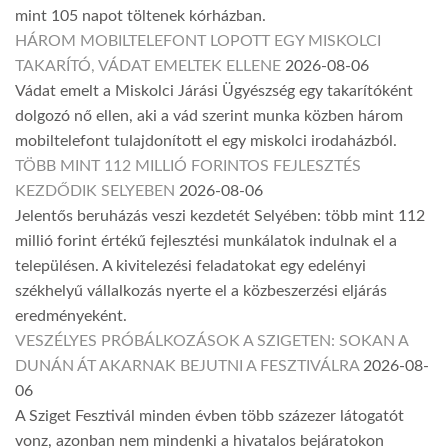
mint 105 napot töltenek kórházban.
HÁROM MOBILTELEFONT LOPOTT EGY MISKOLCI
TAKARÍTÓ, VÁDAT EMELTEK ELLENE
2026-08-06
Vádat emelt a Miskolci Járási Ügyészség egy takarítóként
dolgozó nő ellen, aki a vád szerint munka közben három
mobiltelefont tulajdonított el egy miskolci irodaházból.
TÖBB MINT 112 MILLIÓ FORINTOS FEJLESZTÉS
KEZDŐDIK SELYEBEN
2026-08-06
Jelentős beruházás veszi kezdetét Selyében: több mint 112
millió forint értékű fejlesztési munkálatok indulnak el a
településen. A kivitelezési feladatokat egy edelényi
székhelyű vállalkozás nyerte el a közbeszerzési eljárás
eredményeként.
VESZÉLYES PRÓBÁLKOZÁSOK A SZIGETEN: SOKAN A
DUNÁN ÁT AKARNAK BEJUTNI A FESZTIVÁLRA
2026-08-
06
A Sziget Fesztivál minden évben több százezer látogatót
vonz, azonban nem mindenki a hivatalos bejáratokon