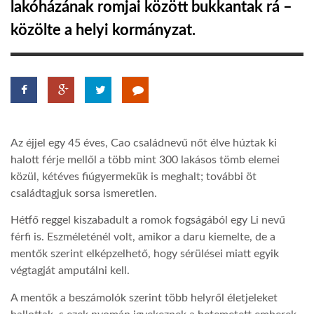
lakóházának romjai között bukkantak rá –
közölte a helyi kormányzat.
LATIMO.HU
GLOBOBOOK
Az éjjel egy 45 éves, Cao családnevű nőt élve húztak ki
halott férje mellől a több mint 300 lakásos tömb elemei
közül, kétéves fiúgyermekük is meghalt; további öt
családtagjuk sorsa ismeretlen.
Hétfő reggel kiszabadult a romok fogságából egy Li nevű
férfi is. Eszméleténél volt, amikor a daru kiemelte, de a
mentők szerint elképzelhető, hogy sérülései miatt egyik
végtagját amputálni kell.
A mentők a beszámolók szerint több helyről életjeleket